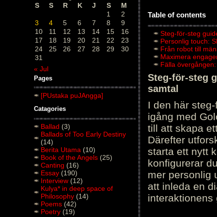
S
S
R
K
J
S
M
1
2
Table of contents
3
4
5
6
7
8
9
10
11
12
13
14
15
16
Steg-för-steg guid
17
18
19
20
21
22
23
Personlig touch: 
24
25
26
27
28
29
30
Från robot till mä
Maximera engagema
31
Fälla övergången:
« Jul
Steg-för-steg 
Pages
samtal
[PUstaka puJAngga]
I den här steg
Catagories
igång med Golov
Ballad
(3)
till att skapa 
Ballads of Too Early Destiny
Därefter utfors
(14)
Berita Utama
(10)
starta ett nytt
Book of the Angels
(25)
konfigurerar d
Canting
(16)
Essay
(190)
mer personlig 
Interview
(12)
att inleda en d
Kulya* in deep space of
Philosophy
(14)
interaktionens
Poems
(42)
Poetry
(19)