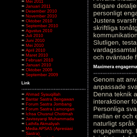
Mei 2011
tidigare detalj
Januari 2011
Desember 2010
personligt en
November 2010
Justera svarsf
Oktober 2010
September 2010
skriftliga tonå
Agustus 2010
kommunikation
Juli 2010
Juni 2010
Slutligen, test
Mei 2010
vardagssamtal 
April 2010
Maret 2010
och oväntade f
Februari 2010
Januari 2010
Maximera engagemang
Oktober 2009
September 2009
Genom att anvä
Link
anpassade sva
Denna teknik 
Ahmad Syauqillah
Bantar Sastra Bengawan
interaktioner 
Forum Sastra Jombang
Personliga sva
Forum Sastra Lamongan
Ichsa Chusnul Chotimah
mellan er och 
Javissyarqi Muhammada
naturligt språk
Lathifa Akmaliyah
Media APSAS (Apresiasi
engagemang. Im
Sastra)