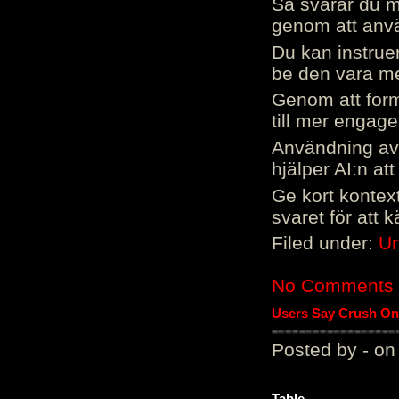
Så svarar du me
genom att använ
Du kan instrue
be den vara mer
Genom att form
till mer engag
Användning av 
hjälper AI:n at
Ge kort kontext
svaret för att 
Filed under:
Un
No Comments
Users Say Crush On 
Posted by - on
Table