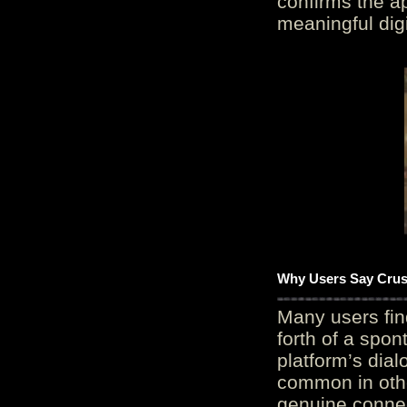
confirms the ap
meaningful digi
Why Users Say Crush
Many users fin
forth of a spo
platform’s dial
common in othe
genuine connec