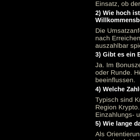
Einsatz, ob der
2) Wie hoch is
Willkommensb
Die Umsatzanfo
nach Erreiche
auszahlbar spi
3) Gibt es ein
Ja. Im Bonusze
oder Runde. H
beeinflussen.
4) Welche Zah
Typisch sind K
Region Krypto.
Einzahlungs- 
5) Wie lange d
Als Orientieru