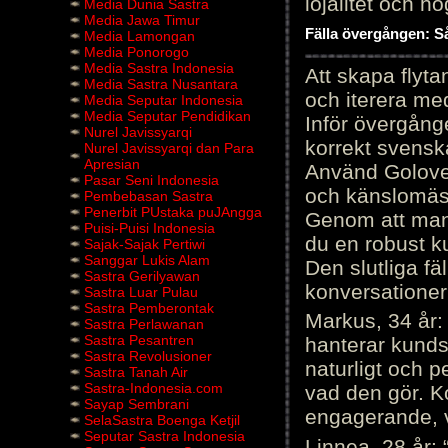
lojalitet och h
Media Dunia Sastra
Media Jawa Timur
Fälla övergången: Så
Media Lamongan
Media Ponorogo
Media Sastra Indonesia
Att skapa flyt
Media Sastra Nusantara
och iterera me
Media Seputar Indonesia
Media Seputar Pendidikan
Inför övergång
Nurel Javissyarqi
korrekt svenska
Nurel Javissyarqi dan Para
Apresian
Använd Golove 
Pasar Seni Indonesia
och känslomäss
Pembebasan Sastra
Penerbit PUstaka puJAngga
Genom att manu
Puisi-Puisi Indonesia
du en robust k
Sajak-Sajak Pertiwi
Sanggar Lukis Alam
Den slutliga fä
Sastra Gerilyawan
konversationer i
Sastra Luar Pulau
Sastra Pemberontak
Markus, 34 år: 
Sastra Perlawanan
Sastra Pesantren
hanterar kunds
Sastra Revolusioner
naturligt och pe
Sastra Tanah Air
Sastra-Indonesia.com
vad den gör. 
Sayap Sembrani
engagerande, v
SelaSastra Boenga Ketjil
Seputar Sastra Indonesia
Linnea, 28 år: 