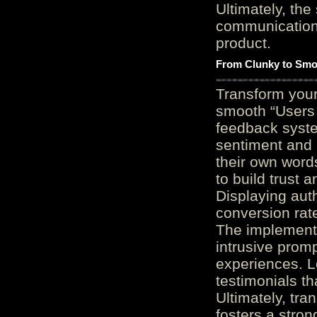
Ultimately, the
communication c
product.
From Clunky to Smo
Transform you
smooth “Users
feedback system
sentiment and 
their own word
to build trust 
Displaying auth
conversion rat
The implementa
intrusive promp
experiences. L
testimonials th
Ultimately, tr
fosters a stro