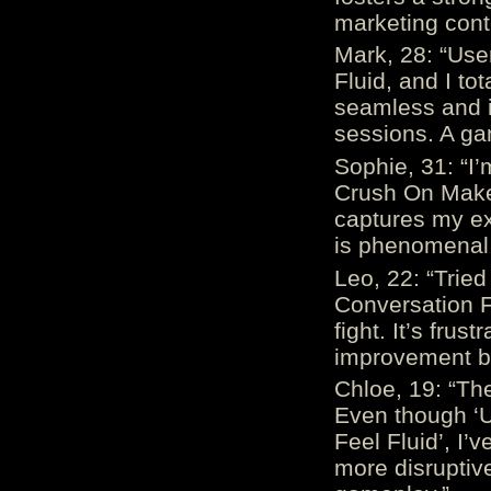
marketing cont
Mark, 28: “Us
Fluid, and I to
seamless and i
sessions. A ga
Sophie, 31: “I
Crush On Makes
captures my ex
is phenomenal.
Leo, 22: “Trie
Conversation Fe
fight. It’s frus
improvement be
Chloe, 19: “The
Even though ‘
Feel Fluid’, I’
more disruptiv