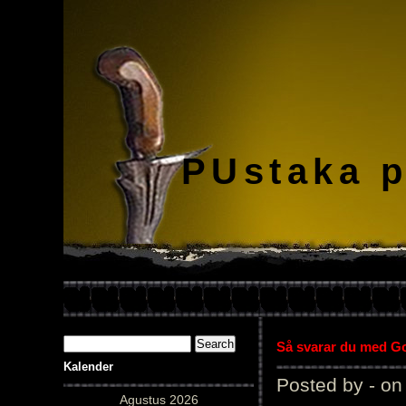
PUstaka 
Så svarar du med Gol
Kalender
Posted by - on
Agustus 2026