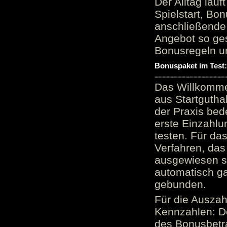
Der Alltag läu
Spielstart, Bon
anschließende
Angebot so ge
Bonusregeln u
Bonuspaket im Test
Das Willkomme
aus Startgutha
der Praxis bed
erste Einzahlu
testen. Für da
Verfahren, das
ausgewiesen sei
automatisch ga
gebunden.
Für die Auszah
Kennzahlen: D
des Bonusbetr