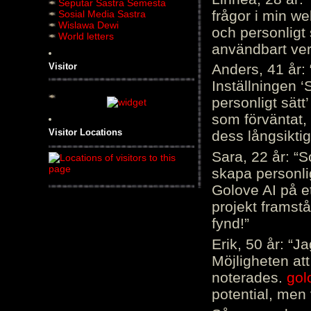
Seputar Sastra Semesta
frågor i min we
Sosial Media Sastra
Wislawa Dewi
och personligt 
World letters
användbart ver
Visitor
Anders, 41 år: 
Inställningen ‘
personligt sätt
som förväntat, 
Visitor Locations
dess långsiktig
Sara, 22 år: “S
skapa personli
Golove AI på et
projekt framstå
fynd!”
Erik, 50 år: “
Möjligheten att
noterades.
gol
potential, men 