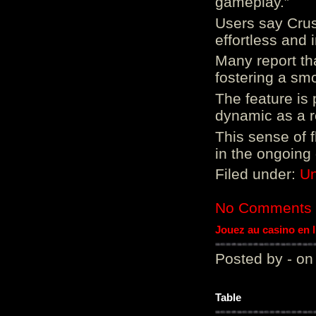
gameplay.”
Users say Crus
effortless and i
Many report tha
fostering a sm
The feature is p
dynamic as a re
This sense of 
in the ongoing
Filed under:
Un
No Comments
Jouez au casino en 
Posted by - on
Table