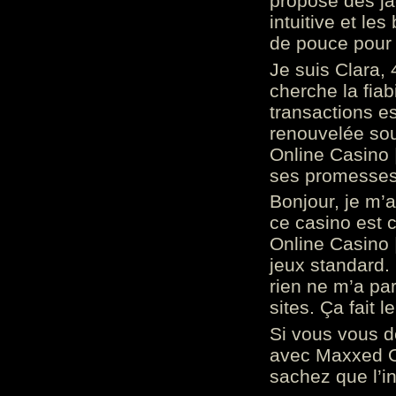
propose des ja
intuitive et l
de pouce pour
Je suis Clara, 
cherche la fiabi
transactions es
renouvelée so
Online Casino 
ses promesses.
Bonjour, je m’
ce casino est 
Online Casino 
jeux standard. 
rien ne m’a pa
sites. Ça fait l
Si vous vous 
avec Maxxed On
sachez que l’in