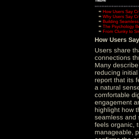
How Users Say Cru
Why Users Say Cru
Building Seamless
The Psychology B
From Clunky to S
How Users Say 
Users share th
connections th
Many describe 
reducing initi
report that its
a natural sens
comfortable di
engagement and
highlight how 
seamless and s
feels organic, 
manageable, pos