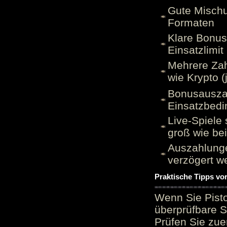
Gute Mischu
Formaten
Klare Bonu
Einsatzlimi
Mehrere Zah
wie Krypto (
Bonusauszah
Einsatzbed
Live-Spiele 
groß wie be
Auszahlunge
verzögert w
Praktische Tipps vo
Wenn Sie Pisto
überprüfbare S
Prüfen Sie zue