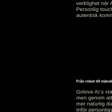
verklighet när 
Personlig touc
autentisk kommu
Från robot till mäns
Golove AI:s sta
men genom att 
mer naturlig di
Inför personli