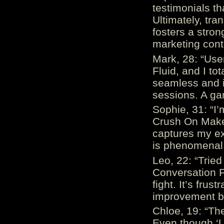
testimonials th
Ultimately, tr
fosters a stro
marketing cont
Mark, 28: “Us
Fluid, and I to
seamless and i
sessions. A ga
Sophie, 31: “I
Crush On Makes
captures my ex
is phenomenal.
Leo, 22: “Trie
Conversation Fe
fight. It’s frus
improvement be
Chloe, 19: “The
Even though ‘