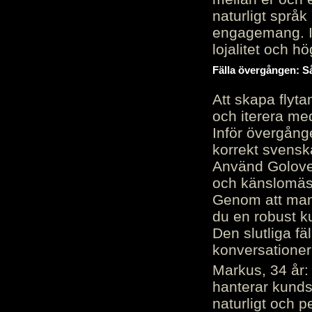
naturligt språk
engagemang. Im
lojalitet och h
Fälla övergången: Så
Att skapa flyt
och iterera me
Inför övergång
korrekt svenska
Använd Golove 
och känslomäss
Genom att manu
du en robust k
Den slutliga fä
konversationer i
Markus, 34 år: 
hanterar kunds
naturligt och pe