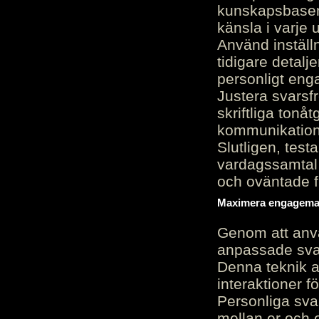
kunskapsbasen
känsla i varje 
Använd inställn
tidigare detalj
personligt en
Justera svarsf
skriftliga tonå
kommunikation
Slutligen, test
vardagssamtal 
och oväntade f
Maximera engagemang
Genom att anvä
anpassade sva
Denna teknik 
interaktioner 
Personliga sva
mellan er och 