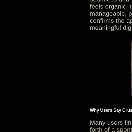
feels organic, 
manageable, pos
confirms the ap
meaningful digi
Why Users Say Crush
Many users fin
forth of a spo