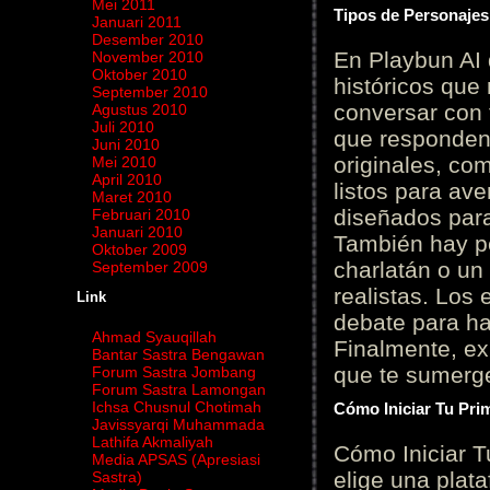
Mei 2011
Tipos de Personajes
Januari 2011
Desember 2010
En Playbun AI 
November 2010
Oktober 2010
históricos que
September 2010
conversar con f
Agustus 2010
Juli 2010
que responden 
Juni 2010
originales, com
Mei 2010
April 2010
listos para av
Maret 2010
diseñados para
Februari 2010
Januari 2010
También hay p
Oktober 2009
charlatán o un
September 2009
realistas. Los
Link
debate para hab
Ahmad Syauqillah
Finalmente, ex
Bantar Sastra Bengawan
que te sumerge
Forum Sastra Jombang
Forum Sastra Lamongan
Ichsa Chusnul Chotimah
Cómo Iniciar Tu Pri
Javissyarqi Muhammada
Lathifa Akmaliyah
Cómo Iniciar T
Media APSAS (Apresiasi
elige una plat
Sastra)