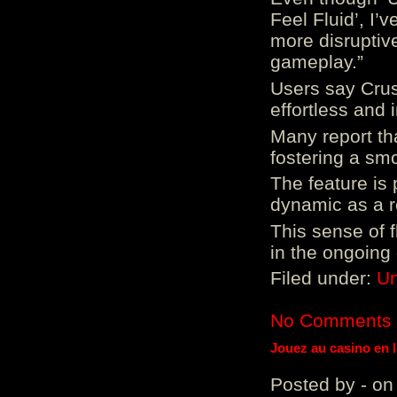
Feel Fluid’, I’
more disruptiv
gameplay.”
Users say Crus
effortless and i
Many report tha
fostering a sm
The feature is p
dynamic as a re
This sense of 
in the ongoing
Filed under:
Un
No Comments
Jouez au casino en 
Posted by - on