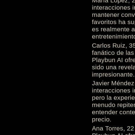
María López, 2
interacciones 
mantener conv
favoritos ha s
es realmente 
entretenimient
Carlos Ruiz, 3
fanático de las
Playbun AI ofr
sido una revel
impresionante
Javier Méndez,
interacciones 
pero la experi
menudo repiten 
entender cont
precio.
Ana Torres, 2