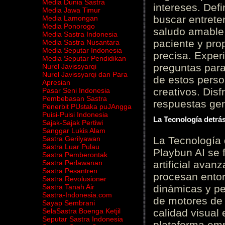
Media Dunia Sastra
intereses. Defi
Media Jawa Timur
buscar entrete
Media Lamongan
Media Ponorogo
saludo amable 
Media Sastra Indonesia
paciente y prop
Media Sastra Nusantara
Media Seputar Indonesia
precisa. Experi
Media Seputar Pendidikan
preguntas para
Nurel Javissyarqi
Nurel Javissyarqi dan Para
de estos perso
Apresian
creativos. Disf
Pasar Seni Indonesia
Pembebasan Sastra
respuestas gene
Penerbit PUstaka puJAngga
Puisi-Puisi Indonesia
La Tecnología detrás
Sajak-Sajak Pertiwi
Sanggar Lukis Alam
Sastra Gerilyawan
La Tecnología 
Sastra Luar Pulau
Playbun AI se 
Sastra Pemberontak
Sastra Perlawanan
artificial ava
Sastra Pesantren
procesan entor
Sastra Revolusioner
Sastra Tanah Air
dinámicas y pe
Sastra-Indonesia.com
de motores de 
Sayap Sembrani
SelaSastra Boenga Ketjil
calidad visual
Seputar Sastra Indonesia
plataforma em