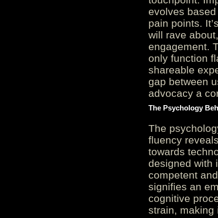
evolves based 
pain points. It
will rave about
engagement. Th
only function 
shareable expe
gap between us
advocacy a cor
The Psychology Beh
The psycholog
fluency reveals
towards techno
designed with 
competent and 
signifies an em
cognitive proc
strain, making 