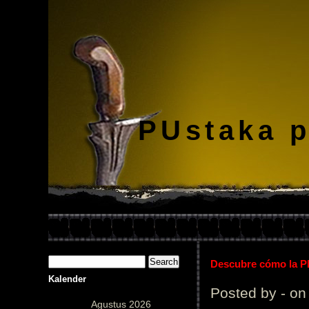
PUstaka 
Descubre cómo la Pl
Kalender
Posted by - on
Agustus 2026