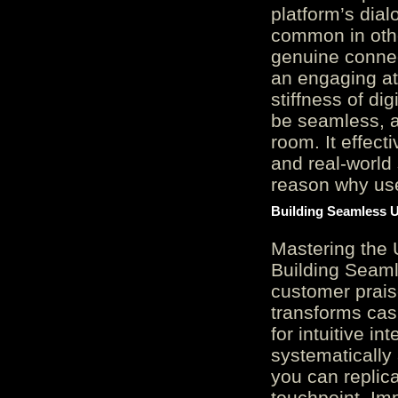
platform’s dial
common in othe
genuine connec
an engaging at
stiffness of di
be seamless, a
room. It effect
and real-world 
reason why user
Building Seamless U
Mastering the 
Building Seaml
customer prais
transforms cas
for intuitive in
systematically
you can replic
touchpoint. Im