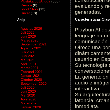
construcción de
PUstaka puJAngga
(366)
Review
(8)
evaluando y re
Short Story
(13)
generadas.
Uncat
(18)
Características Cla
Arsip
Agustus 2026
Playbun AI des
Juli 2026
lenguaje natur
Juni 2026
Maret 2026
comunicación.
September 2021
Ofrece una pe
Agustus 2021
Juli 2021
dinámicamente 
Juni 2021
usuario en Es
Mei 2021
April 2021
Su tecnología 
Maret 2021
conversaciones
Februari 2021
Januari 2021
La generación 
Oktober 2020
audio e imágen
September 2020
Juli 2020
interactiva.
Juni 2020
Su arquitectur
Mei 2020
April 2020
latencia, crea
Maret 2020
inmediata.
Januari 2020