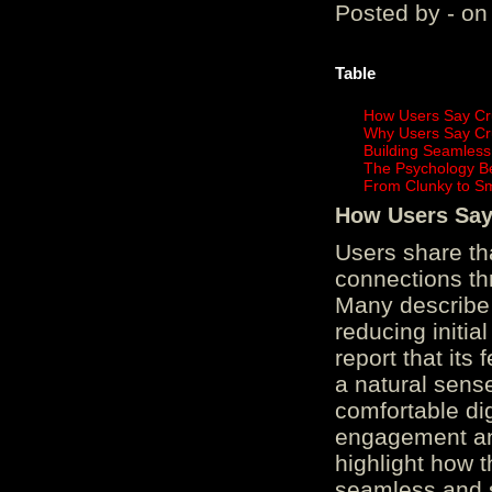
Posted by - on
Table
How Users Say Cru
Why Users Say Cru
Building Seamless
The Psychology B
From Clunky to S
How Users Say 
Users share th
connections th
Many describe 
reducing initi
report that its
a natural sens
comfortable di
engagement and
highlight how 
seamless and s