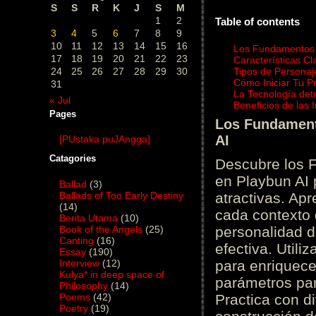
S
S
R
K
J
S
M
1
2
Table of contents
3
4
5
6
7
8
9
10
11
12
13
14
15
16
Los Fundamentos d
17
18
19
20
21
22
23
Características C
24
25
26
27
28
29
30
Tipos de Personaj
Cómo Iniciar Tu P
31
La Tecnología det
« Jul
Beneficios de las
Pages
Los Fundamento
AI
[PUstaka puJAngga]
Catagories
Descubre los 
en Playbun AI 
Ballad
(3)
Ballads of Too Early Destiny
atractivas. Ap
(14)
cada contexto d
Berita Utama
(10)
Book of the Angels
(25)
personalidad d
Canting
(16)
efectiva. Utili
Essay
(190)
Interview
(12)
para enriquece
Kulya* in deep space of
parámetros par
Philosophy
(14)
Poems
(42)
Practica con d
Poetry
(19)