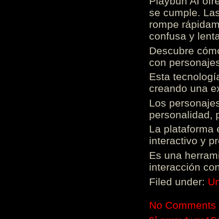
Playbun AI ofr
se cumple. Las
rompe rápidame
confusa y lenta
Descubre cómo 
con personajes
Esta tecnologí
creando una ex
Los personajes
personalidad, 
La plataforma 
interactivo y 
Es una herrami
interacción con
Filed under:
Un
No Comments