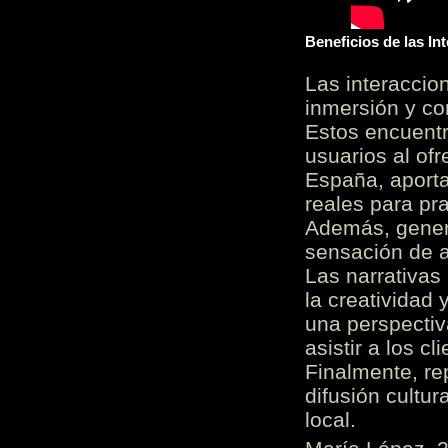
Beneficios de las I
Las interacci
inmersión y co
Estos encuentr
usuarios al of
España, aporta
reales para pra
Además, gener
sensación de a
Las narrativas
la creatividad 
una perspectiv
asistir a los c
Finalmente, re
difusión cultur
local.