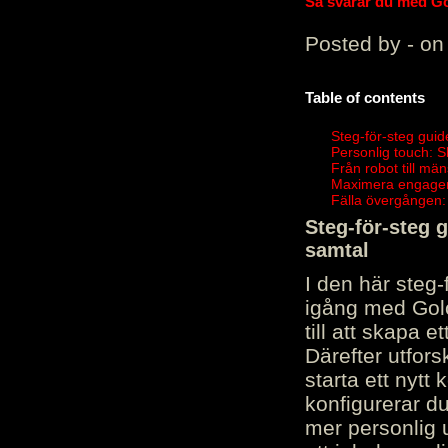
Så svarar du med Gol
Posted by - on
Table of contents
Steg-för-steg guid
Personlig touch: 
Från robot till mä
Maximera engagema
Fälla övergången:
Steg-för-steg 
samtal
I den här steg
igång med Golov
till att skapa 
Därefter utfors
starta ett nytt
konfigurerar d
mer personlig 