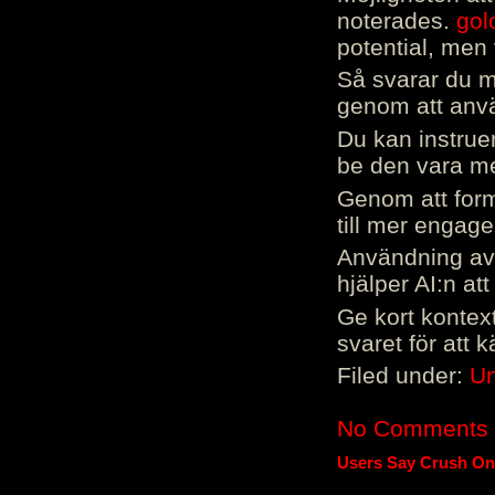
noterades.
gol
potential, men 
Så svarar du me
genom att använ
Du kan instrue
be den vara mer
Genom att form
till mer engag
Användning av 
hjälper AI:n at
Ge kort kontext
svaret för att 
Filed under:
Un
No Comments
Users Say Crush On 