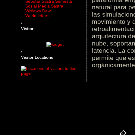
Seputar Sastra Semesta
Sosial Media Sastra
natural para pe
Wislawa Dewi
las simulacion
World letters
movimiento y d
retroalimentaci
Visitor
arquitectura d
nube, soportan
latencia. La c
permite que es
Visitor Locations
orgánicamente 