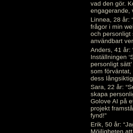
vad den gör. 
engagerande, v
Linnea, 28 år: 
frågor i min we
och personligt 
användbart ver
Anders, 41 år: 
Inställningen ‘
personligt sätt
som förväntat, 
dess långsiktig
Sara, 22 år: “S
skapa personli
Golove AI på et
projekt framstå
fynd!”
Erik, 50 år: “
Möjligheten att