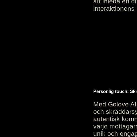
att inleda en d
interaktionens
Personlig touch: Sk
Med Golove AI 
och skräddarsy
autentisk komm
varje mottagar
unik och engag