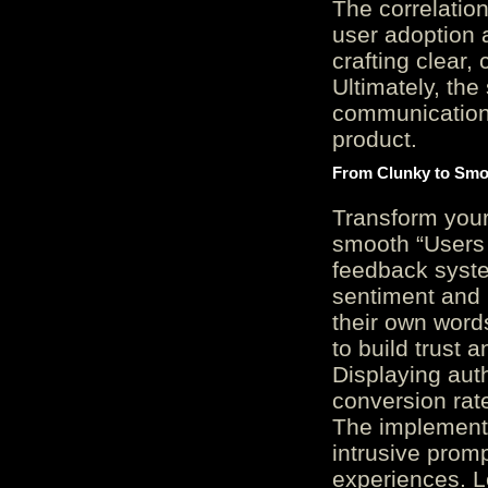
The correlation
user adoption 
crafting clear, 
Ultimately, the
communication c
product.
From Clunky to Smo
Transform you
smooth “Users
feedback system
sentiment and 
their own word
to build trust 
Displaying auth
conversion rat
The implementa
intrusive promp
experiences. L