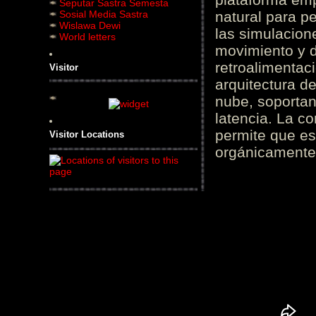
Seputar Sastra Semesta
Sosial Media Sastra
natural para pe
Wislawa Dewi
las simulacion
World letters
movimiento y d
retroalimentaci
Visitor
arquitectura d
nube, soportan
latencia. La c
permite que es
Visitor Locations
orgánicamente 