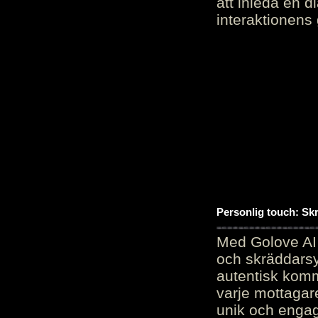
att inleda en d
interaktionens
Personlig touch: Sk
Med Golove AI 
och skräddarsy
autentisk komm
varje mottagar
unik och engag