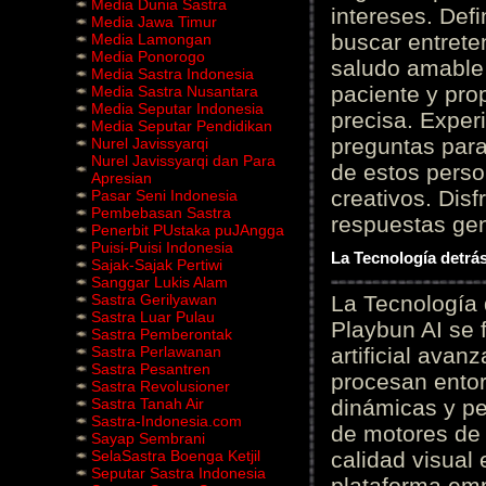
Media Dunia Sastra
intereses. Defi
Media Jawa Timur
buscar entrete
Media Lamongan
Media Ponorogo
saludo amable 
Media Sastra Indonesia
paciente y prop
Media Sastra Nusantara
Media Seputar Indonesia
precisa. Experi
Media Seputar Pendidikan
preguntas para
Nurel Javissyarqi
Nurel Javissyarqi dan Para
de estos perso
Apresian
creativos. Disf
Pasar Seni Indonesia
Pembebasan Sastra
respuestas gene
Penerbit PUstaka puJAngga
Puisi-Puisi Indonesia
La Tecnología detrás
Sajak-Sajak Pertiwi
Sanggar Lukis Alam
Sastra Gerilyawan
La Tecnología 
Sastra Luar Pulau
Playbun AI se 
Sastra Pemberontak
Sastra Perlawanan
artificial ava
Sastra Pesantren
procesan entor
Sastra Revolusioner
Sastra Tanah Air
dinámicas y pe
Sastra-Indonesia.com
de motores de 
Sayap Sembrani
SelaSastra Boenga Ketjil
calidad visual
Seputar Sastra Indonesia
plataforma em