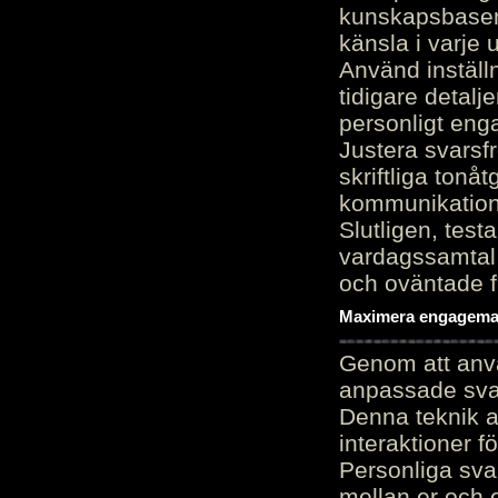
kunskapsbasen
känsla i varje 
Använd inställn
tidigare detalj
personligt en
Justera svarsf
skriftliga tonå
kommunikation
Slutligen, test
vardagssamtal 
och oväntade f
Maximera engagemang
Genom att anvä
anpassade sva
Denna teknik 
interaktioner 
Personliga sva
mellan er och 