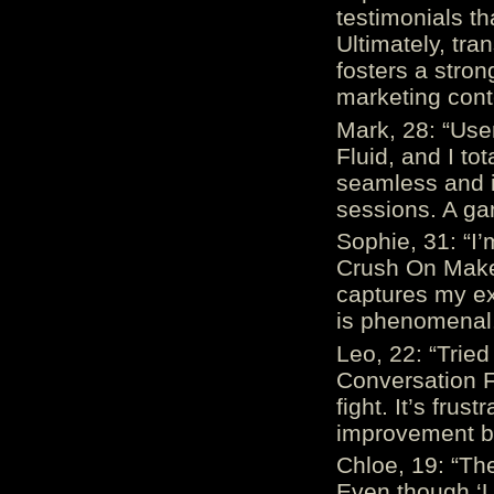
testimonials th
Ultimately, tr
fosters a stro
marketing cont
Mark, 28: “Us
Fluid, and I to
seamless and i
sessions. A ga
Sophie, 31: “I
Crush On Makes
captures my ex
is phenomenal.
Leo, 22: “Trie
Conversation Fe
fight. It’s frus
improvement be
Chloe, 19: “The
Even though ‘