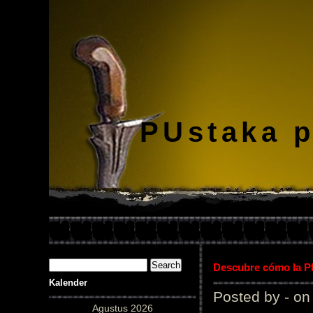
PUstaka 
Descubre cómo la Pl
Kalender
Posted by - on
Agustus 2026