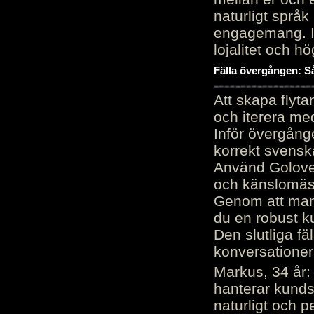
naturligt språk
engagemang. Im
lojalitet och h
Fälla övergången: Så
Att skapa flyt
och iterera me
Inför övergång
korrekt svenska
Använd Golove 
och känslomäss
Genom att manu
du en robust k
Den slutliga fä
konversationer i
Markus, 34 år: 
hanterar kunds
naturligt och pe