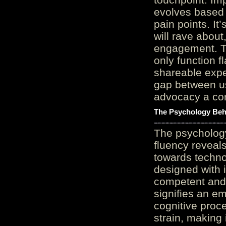
evolves based 
pain points. It
will rave about
engagement. Th
only function 
shareable expe
gap between us
advocacy a cor
The Psychology Beh
The psycholog
fluency reveals
towards techno
designed with 
competent and 
signifies an em
cognitive proc
strain, making 