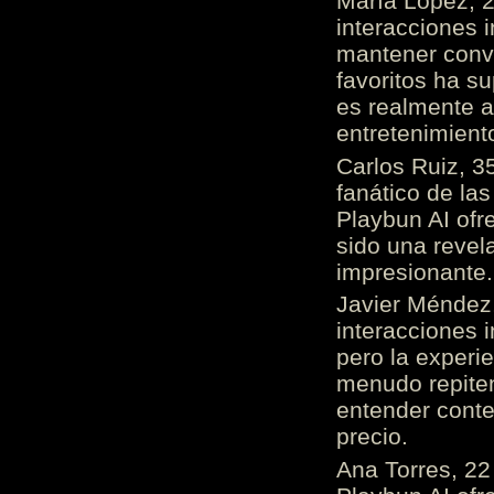
María López, 2
interacciones 
mantener conv
favoritos ha s
es realmente 
entretenimient
Carlos Ruiz, 3
fanático de las
Playbun AI ofr
sido una revel
impresionante
Javier Méndez,
interacciones 
pero la experi
menudo repiten 
entender cont
precio.
Ana Torres, 2