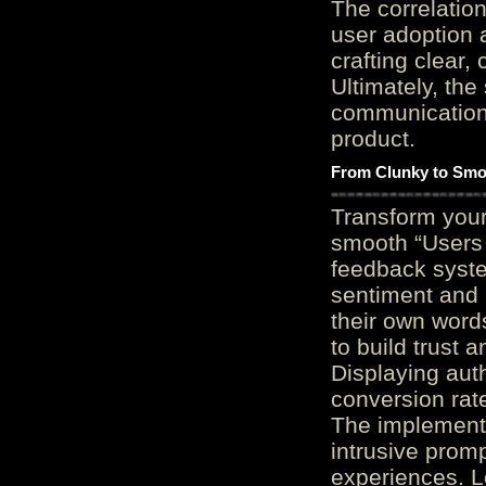
The correlation
user adoption 
crafting clear, 
Ultimately, the
communication c
product.
From Clunky to Smo
Transform you
smooth “Users
feedback system
sentiment and 
their own word
to build trust 
Displaying auth
conversion rat
The implementa
intrusive promp
experiences. L