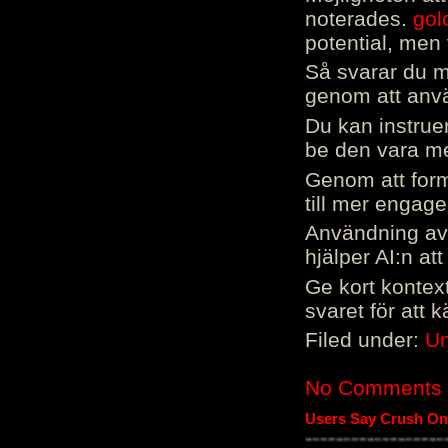
noterades.
gol
potential, men 
Så svarar du me
genom att använ
Du kan instrue
be den vara mer
Genom att form
till mer engag
Användning av 
hjälper AI:n at
Ge kort kontext
svaret för att 
Filed under:
Un
No Comments
Users Say Crush On 