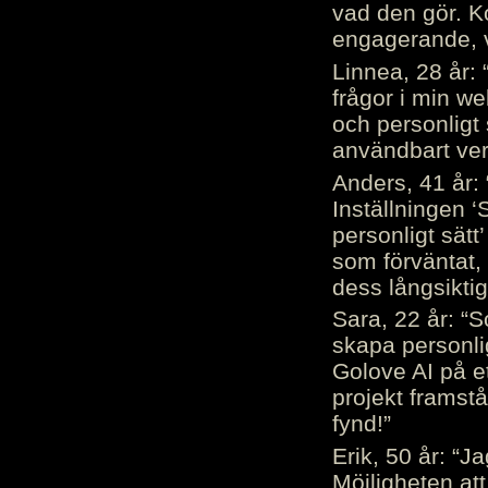
vad den gör. 
engagerande, v
Linnea, 28 år: 
frågor i min we
och personligt 
användbart ver
Anders, 41 år: 
Inställningen ‘
personligt sätt
som förväntat, 
dess långsiktig
Sara, 22 år: “S
skapa personli
Golove AI på et
projekt framstå
fynd!”
Erik, 50 år: “
Möjligheten att