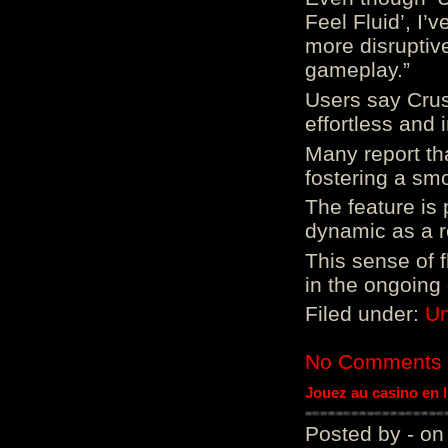
Feel Fluid’, I’
more disruptiv
gameplay.”
Users say Crus
effortless and i
Many report tha
fostering a sm
The feature is p
dynamic as a re
This sense of 
in the ongoing
Filed under:
Un
No Comments
Jouez au casino en 
Posted by - on