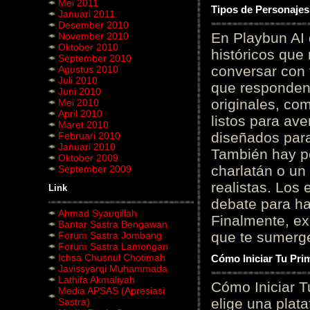
Mei 2011
Tipos de Personajes
Januari 2011
Desember 2010
En Playbun AI 
November 2010
Oktober 2010
históricos que
September 2010
conversar con f
Agustus 2010
Juli 2010
que responden 
Juni 2010
originales, com
Mei 2010
April 2010
listos para av
Maret 2010
diseñados para
Februari 2010
Januari 2010
También hay p
Oktober 2009
charlatán o un
September 2009
realistas. Los
Link
debate para hab
Ahmad Syauqillah
Finalmente, ex
Bantar Sastra Bengawan
que te sumerge
Forum Sastra Jombang
Forum Sastra Lamongan
Ichsa Chusnul Chotimah
Cómo Iniciar Tu Pri
Javissyarqi Muhammada
Lathifa Akmaliyah
Cómo Iniciar T
Media APSAS (Apresiasi
elige una plat
Sastra)