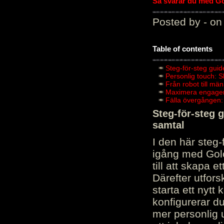
Så svarar du med Gol
Posted by - on
Table of contents
Steg-för-steg guid
Personlig touch: 
Från robot till mä
Maximera engagema
Fälla övergången:
Steg-för-steg 
samtal
I den här steg
igång med Golov
till att skapa 
Därefter utfors
starta ett nytt
konfigurerar d
mer personlig 