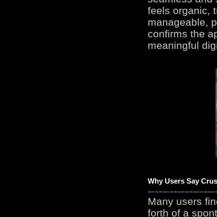
feels organic, 
manageable, pos
confirms the ap
meaningful digi
Why Users Say Crush
Many users fin
forth of a spo