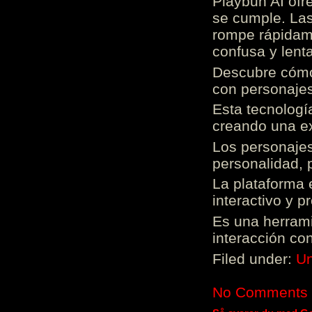
Playbun AI ofr
se cumple. Las
rompe rápidame
confusa y lenta
Descubre cómo 
con personajes
Esta tecnologí
creando una ex
Los personajes
personalidad, 
La plataforma 
interactivo y 
Es una herrami
interacción con
Filed under:
Un
No Comments