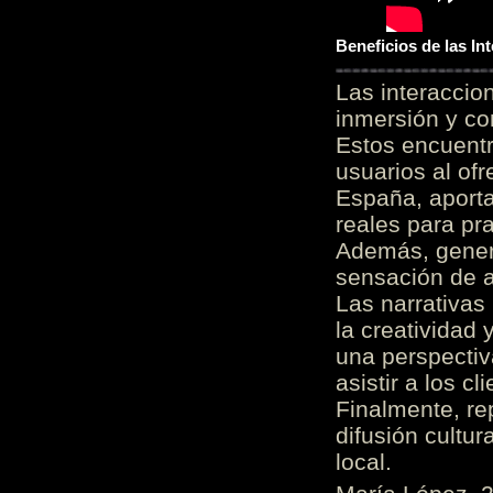
Beneficios de las I
Las interacci
inmersión y co
Estos encuentr
usuarios al of
España, aporta
reales para pra
Además, gener
sensación de a
Las narrativas
la creatividad 
una perspectiv
asistir a los c
Finalmente, re
difusión cultur
local.