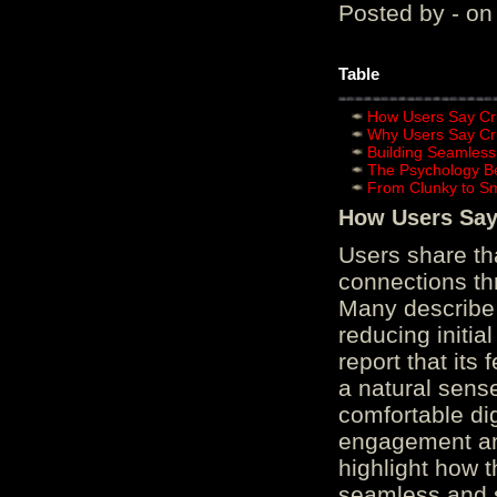
Posted by - on
Table
How Users Say Cru
Why Users Say Cru
Building Seamless
The Psychology B
From Clunky to S
How Users Say 
Users share th
connections th
Many describe 
reducing initi
report that its
a natural sens
comfortable di
engagement and
highlight how 
seamless and s