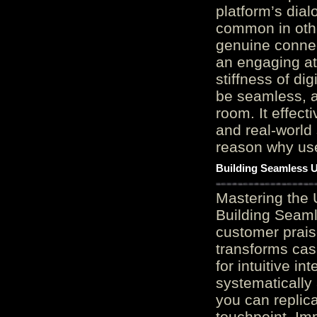
platform’s dial
common in othe
genuine connec
an engaging at
stiffness of di
be seamless, a
room. It effect
and real-world 
reason why user
Building Seamless U
Mastering the 
Building Seaml
customer prais
transforms cas
for intuitive in
systematically
you can replic
touchpoint. Im