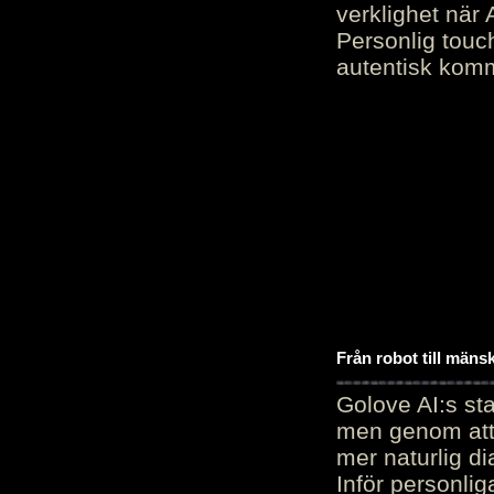
verklighet när 
Personlig touc
autentisk kommu
Från robot till mäns
Golove AI:s sta
men genom att 
mer naturlig di
Inför personli