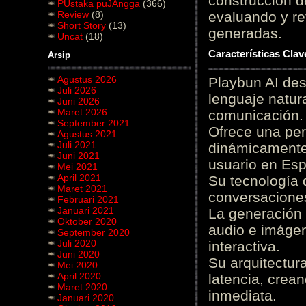
construcción de
PUstaka puJAngga
(366)
Review
(8)
evaluando y re
Short Story
(13)
generadas.
Uncat
(18)
Características Cla
Arsip
Agustus 2026
Playbun AI des
Juli 2026
lenguaje natur
Juni 2026
Maret 2026
comunicación.
September 2021
Ofrece una pe
Agustus 2021
Juli 2021
dinámicamente 
Juni 2021
usuario en Es
Mei 2021
April 2021
Su tecnología 
Maret 2021
conversaciones
Februari 2021
Januari 2021
La generación 
Oktober 2020
audio e imágen
September 2020
Juli 2020
interactiva.
Juni 2020
Su arquitectur
Mei 2020
April 2020
latencia, crea
Maret 2020
inmediata.
Januari 2020