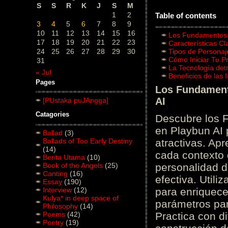
S
S
R
K
J
S
M
1
2
Table of contents
3
4
5
6
7
8
9
10
11
12
13
14
15
16
Los Fundamentos d
17
18
19
20
21
22
23
Características C
24
25
26
27
28
29
30
Tipos de Personaj
Cómo Iniciar Tu P
31
La Tecnología det
« Jul
Beneficios de las
Pages
Los Fundamento
AI
[PUstaka puJAngga]
Catagories
Descubre los 
en Playbun AI 
Ballad
(3)
Ballads of Too Early Destiny
atractivas. Ap
(14)
cada contexto d
Berita Utama
(10)
Book of the Angels
(25)
personalidad d
Canting
(16)
efectiva. Utili
Essay
(190)
Interview
(12)
para enriquece
Kulya* in deep space of
parámetros par
Philosophy
(14)
Poems
(42)
Practica con d
Poetry
(19)