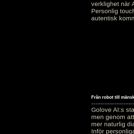
verklighet när 
Personlig touc
autentisk kommu
Från robot till mäns
Golove AI:s sta
men genom att 
mer naturlig di
Inför personli