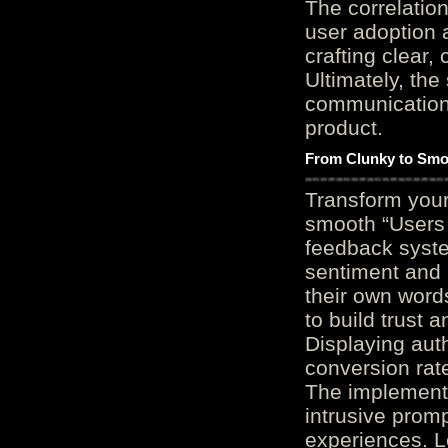
The correlation
user adoption 
crafting clear, 
Ultimately, the
communication c
product.
From Clunky to Smo
Transform you
smooth “Users
feedback system
sentiment and 
their own word
to build trust 
Displaying auth
conversion rat
The implementa
intrusive promp
experiences. L