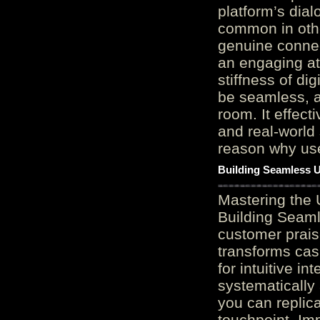
platform’s dial
common in othe
genuine connec
an engaging at
stiffness of di
be seamless, a
room. It effect
and real-world 
reason why user
Building Seamless U
Mastering the 
Building Seaml
customer prais
transforms cas
for intuitive in
systematically
you can replic
touchpoint. Im