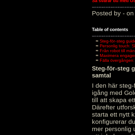
Så svarar du med Gol
Posted by - on
Table of contents
Steg-för-steg guid
Personlig touch: 
Från robot till mä
Maximera engagema
Fälla övergången:
Steg-för-steg 
samtal
I den här steg
igång med Golov
till att skapa 
Därefter utfors
starta ett nytt
konfigurerar d
mer personlig 