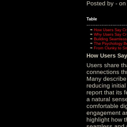
Posted by - on
Table
How Users Say Cru
Why Users Say Cru
Building Seamless
The Psychology B
From Clunky to S
How Users Say 
Users share th
connections th
Many describe 
reducing initi
report that its
a natural sens
comfortable di
engagement and
highlight how 
seamless and s