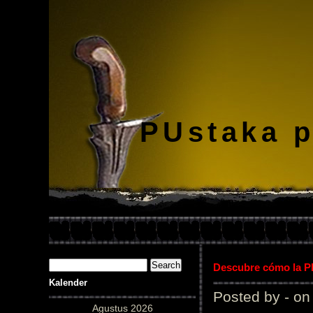
PUstaka 
Descubre cómo la Pl
Kalender
Posted by - on
Agustus 2026