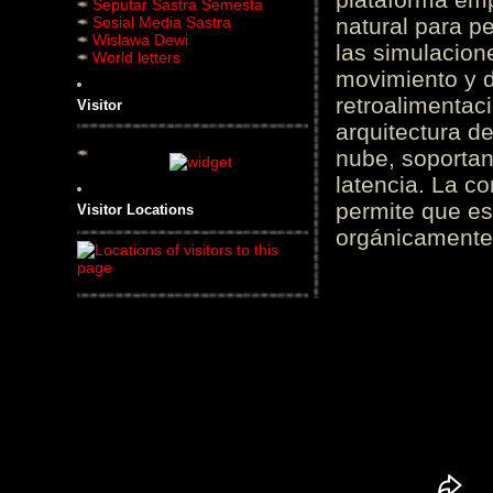
Seputar Sastra Semesta
Sosial Media Sastra
natural para pe
Wislawa Dewi
las simulacion
World letters
movimiento y d
retroalimentaci
Visitor
arquitectura d
nube, soportan
latencia. La c
permite que es
Visitor Locations
orgánicamente 