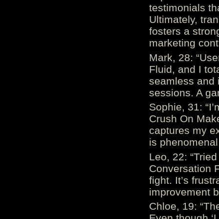
testimonials th
Ultimately, tr
fosters a stro
marketing cont
Mark, 28: “Us
Fluid, and I to
seamless and i
sessions. A ga
Sophie, 31: “I
Crush On Makes
captures my ex
is phenomenal.
Leo, 22: “Trie
Conversation Fe
fight. It’s frus
improvement be
Chloe, 19: “The
Even though ‘