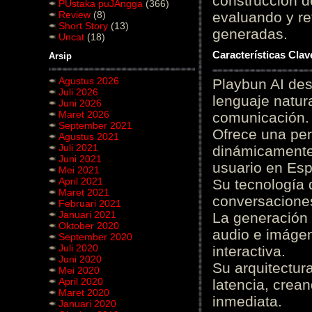
construcción de
PUstaka puJAngga
(366)
Review
(8)
evaluando y re
Short Story
(13)
generadas.
Uncat
(18)
Características Cla
Arsip
Agustus 2026
Playbun AI des
Juli 2026
lenguaje natur
Juni 2026
Maret 2026
comunicación.
September 2021
Ofrece una pe
Agustus 2021
Juli 2021
dinámicamente 
Juni 2021
usuario en Es
Mei 2021
April 2021
Su tecnología 
Maret 2021
conversaciones
Februari 2021
Januari 2021
La generación 
Oktober 2020
audio e imágen
September 2020
Juli 2020
interactiva.
Juni 2020
Su arquitectur
Mei 2020
April 2020
latencia, crea
Maret 2020
inmediata.
Januari 2020