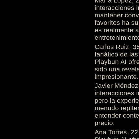
María López, 2
interacciones 
mantener conv
favoritos ha s
es realmente 
entretenimient
Carlos Ruiz, 3
fanático de las
Playbun AI ofr
sido una revel
impresionante
Javier Méndez,
interacciones 
pero la experi
menudo repiten 
entender cont
precio.
Ana Torres, 2