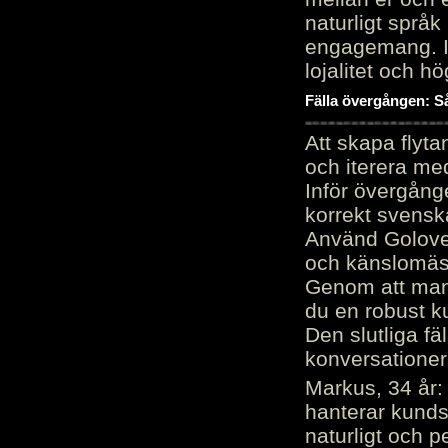
naturligt språk
engagemang. Im
lojalitet och h
Fälla övergången: Så
Att skapa flyt
och iterera me
Inför övergång
korrekt svenska
Använd Golove 
och känslomäss
Genom att manu
du en robust k
Den slutliga fä
konversationer i
Markus, 34 år: 
hanterar kunds
naturligt och pe