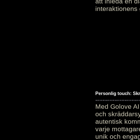
att inleda en d
interaktionens
Personlig touch: Sk
Med Golove AI 
och skräddarsy
autentisk komm
varje mottagar
unik och engag