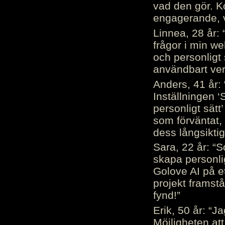
vad den gör. 
engagerande, v
Linnea, 28 år: 
frågor i min we
och personligt 
användbart ver
Anders, 41 år: 
Inställningen ‘
personligt sätt
som förväntat, 
dess långsiktig
Sara, 22 år: “S
skapa personli
Golove AI på et
projekt framstå
fynd!”
Erik, 50 år: “
Möjligheten att