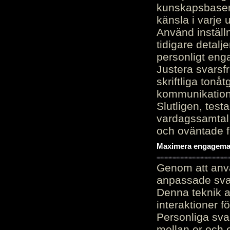
kunskapsbasen
känsla i varje 
Använd inställn
tidigare detalj
personligt en
Justera svarsf
skriftliga tonå
kommunikation
Slutligen, test
vardagssamtal 
och oväntade f
Maximera engagemang
Genom att anvä
anpassade sva
Denna teknik 
interaktioner 
Personliga sva
mellan er och 