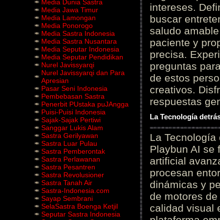
Media Dunia Sastra
intereses. Defi
Media Jawa Timur
buscar entrete
Media Lamongan
Media Ponorogo
saludo amable 
Media Sastra Indonesia
paciente y prop
Media Sastra Nusantara
Media Seputar Indonesia
precisa. Experi
Media Seputar Pendidikan
preguntas para
Nurel Javissyarqi
Nurel Javissyarqi dan Para
de estos perso
Apresian
creativos. Disf
Pasar Seni Indonesia
Pembebasan Sastra
respuestas gene
Penerbit PUstaka puJAngga
Puisi-Puisi Indonesia
La Tecnología detrás
Sajak-Sajak Pertiwi
Sanggar Lukis Alam
Sastra Gerilyawan
La Tecnología 
Sastra Luar Pulau
Playbun AI se 
Sastra Pemberontak
Sastra Perlawanan
artificial ava
Sastra Pesantren
procesan entor
Sastra Revolusioner
Sastra Tanah Air
dinámicas y pe
Sastra-Indonesia.com
de motores de 
Sayap Sembrani
SelaSastra Boenga Ketjil
calidad visual
Seputar Sastra Indonesia
plataforma em