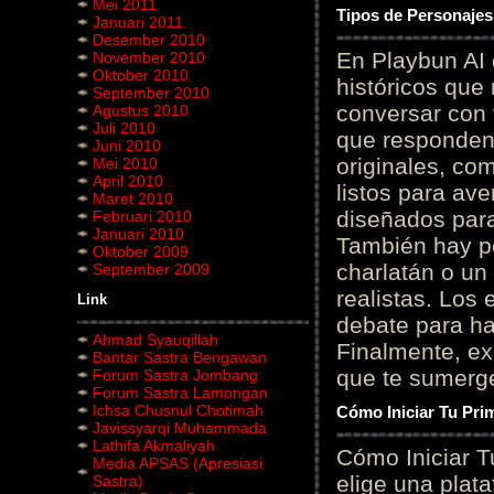
Mei 2011
Tipos de Personajes
Januari 2011
Desember 2010
En Playbun AI 
November 2010
Oktober 2010
históricos que
September 2010
conversar con f
Agustus 2010
Juli 2010
que responden 
Juni 2010
originales, com
Mei 2010
April 2010
listos para av
Maret 2010
diseñados para
Februari 2010
Januari 2010
También hay p
Oktober 2009
charlatán o un
September 2009
realistas. Los
Link
debate para hab
Ahmad Syauqillah
Finalmente, ex
Bantar Sastra Bengawan
que te sumerge
Forum Sastra Jombang
Forum Sastra Lamongan
Ichsa Chusnul Chotimah
Cómo Iniciar Tu Pri
Javissyarqi Muhammada
Lathifa Akmaliyah
Cómo Iniciar T
Media APSAS (Apresiasi
elige una plat
Sastra)