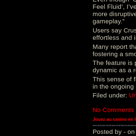
Feel Fluid’, I’
more disruptiv
gameplay.”
Users say Crus
effortless and i
Many report tha
fostering a sm
The feature is p
dynamic as a re
This sense of 
in the ongoing
Filed under:
Un
No Comments
Jouez au casino en 
Posted by - on