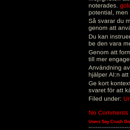
noterades.
gol
potential, men 
Så svarar du me
genom att använ
Du kan instrue
be den vara mer
Genom att form
till mer engag
Användning av 
hjälper AI:n at
Ge kort kontext
svaret för att 
Filed under:
Un
No Comments
Users Say Crush On 