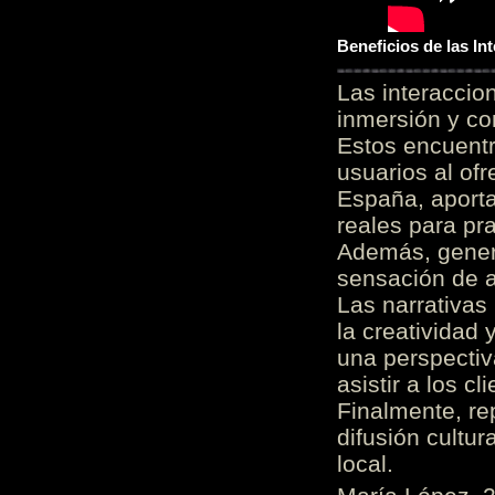
Beneficios de las I
Las interacci
inmersión y co
Estos encuentr
usuarios al of
España, aporta
reales para pra
Además, gener
sensación de a
Las narrativas
la creatividad 
una perspectiv
asistir a los c
Finalmente, re
difusión cultur
local.