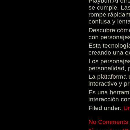
Playbun AI ofr
se cumple. Las
rompe rápidame
confusa y lenta
Descubre cómo 
con personajes
Esta tecnologí
creando una ex
Los personajes
personalidad, 
La plataforma 
interactivo y 
Es una herrami
interacción con
Filed under:
Un
No Comments