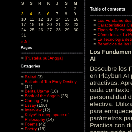
S
S
R
K
J
S
M
1
2
Table of contents
3
4
5
6
7
8
9
10
11
12
13
14
15
16
Los Fundamentos d
17
18
19
20
21
22
23
Características C
24
25
26
27
28
29
30
Tipos de Personaj
Cómo Iniciar Tu P
31
La Tecnología det
« Jul
Beneficios de las
Pages
Los Fundamento
AI
[PUstaka puJAngga]
Catagories
Descubre los 
en Playbun AI 
Ballad
(3)
Ballads of Too Early Destiny
atractivas. Ap
(14)
cada contexto d
Berita Utama
(10)
Book of the Angels
(25)
personalidad d
Canting
(16)
efectiva. Utili
Essay
(190)
Interview
(12)
para enriquece
Kulya* in deep space of
parámetros par
Philosophy
(14)
Poems
(42)
Practica con d
Poetry
(19)