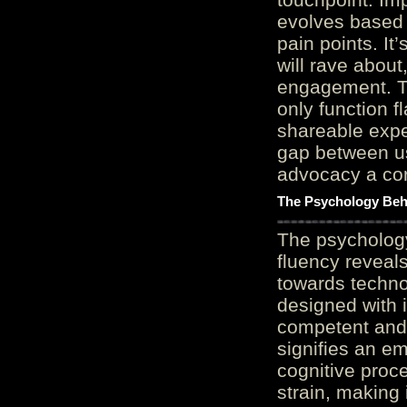
evolves based 
pain points. It
will rave about
engagement. Th
only function 
shareable expe
gap between us
advocacy a cor
The Psychology Beh
The psycholog
fluency reveals
towards techno
designed with 
competent and 
signifies an em
cognitive proc
strain, making 