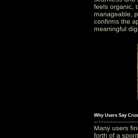
feels organic, 
manageable, pos
confirms the ap
meaningful digi
Why Users Say Crush
Many users fin
forth of a spo