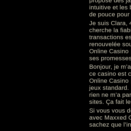
propose des ja
intuitive et l
de pouce pour
Je suis Clara, 
cherche la fiabi
transactions es
renouvelée so
Online Casino 
ses promesses.
Bonjour, je m’
ce casino est 
Online Casino 
jeux standard. 
rien ne m’a pa
sites. Ça fait l
Si vous vous 
avec Maxxed On
sachez que l’in