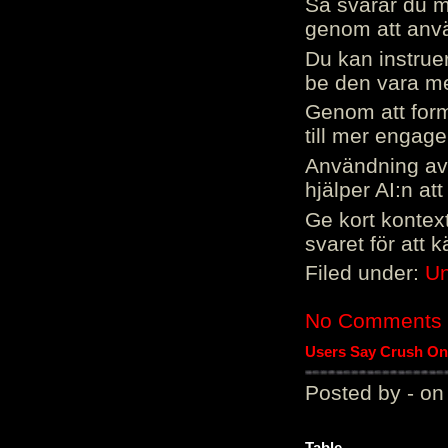
Så svarar du me
genom att använ
Du kan instrue
be den vara mer
Genom att form
till mer engag
Användning av 
hjälper AI:n at
Ge kort kontext
svaret för att 
Filed under:
Un
No Comments
Users Say Crush On 
Posted by - on
Table