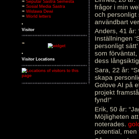
Seputar Sastra Semesta
frågor i min we
Sosial Media Sastra
Wislawa Dewi
och personligt 
World letters
användbart ver
Visitor
Anders, 41 år: 
Inställningen ‘
personligt sätt
som förväntat, 
Visitor Locations
dess långsiktig
Sara, 22 år: “S
skapa personli
Golove AI på et
projekt framstå
fynd!”
Erik, 50 år: “
Möjligheten att
noterades.
gol
potential, men 