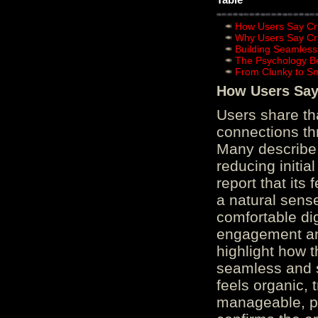
How Users Say Cru
Why Users Say Cru
Building Seamless
The Psychology B
From Clunky to S
How Users Say 
Users share th
connections th
Many describe 
reducing initi
report that its
a natural sens
comfortable di
engagement and
highlight how 
seamless and s
feels organic, 
manageable, pos