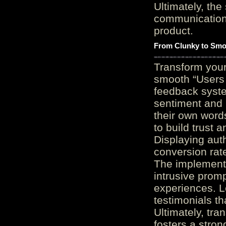
Ultimately, the
communication c
product.
From Clunky to Smo
Transform you
smooth “Users
feedback system
sentiment and 
their own word
to build trust 
Displaying auth
conversion rat
The implementa
intrusive promp
experiences. L
testimonials th
Ultimately, tr
fosters a stro