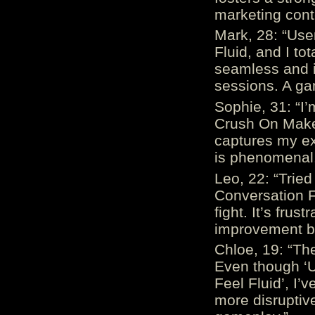
marketing cont
Mark, 28: “Us
Fluid, and I to
seamless and i
sessions. A ga
Sophie, 31: “I
Crush On Makes
captures my ex
is phenomenal.
Leo, 22: “Trie
Conversation Fe
fight. It’s frus
improvement be
Chloe, 19: “The
Even though ‘
Feel Fluid’, I’
more disruptiv