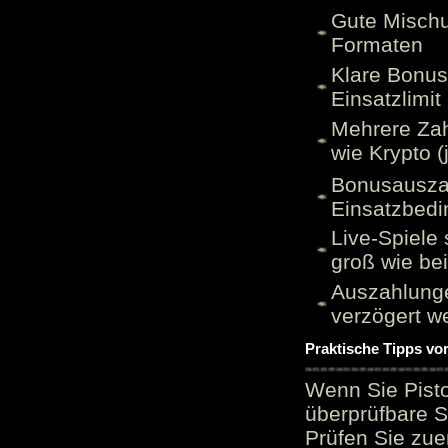
Gute Mischu
Formaten
Klare Bonu
Einsatzlimi
Mehrere Zah
wie Krypto (
Bonusauszah
Einsatzbed
Live-Spiele 
groß wie be
Auszahlunge
verzögert w
Praktische Tipps vo
Wenn Sie Pisto
überprüfbare S
Prüfen Sie zue