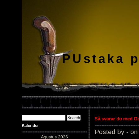
PUstaka 
Så svarar du med Gol
Kalender
Posted by - on
Agustus 2026