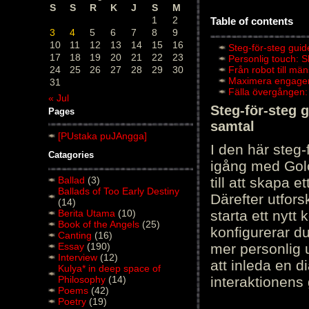
S
S
R
K
J
S
M
1
2
Table of contents
3
4
5
6
7
8
9
10
11
12
13
14
15
16
Steg-för-steg guid
17
18
19
20
21
22
23
Personlig touch: 
24
25
26
27
28
29
30
Från robot till mä
Maximera engagema
31
Fälla övergången:
« Jul
Steg-för-steg 
Pages
samtal
[PUstaka puJAngga]
I den här steg
Catagories
igång med Golov
Ballad
(3)
till att skapa 
Ballads of Too Early Destiny
Därefter utfors
(14)
Berita Utama
(10)
starta ett nytt
Book of the Angels
(25)
konfigurerar d
Canting
(16)
Essay
(190)
mer personlig 
Interview
(12)
att inleda en d
Kulya* in deep space of
Philosophy
(14)
interaktionens
Poems
(42)
Poetry
(19)