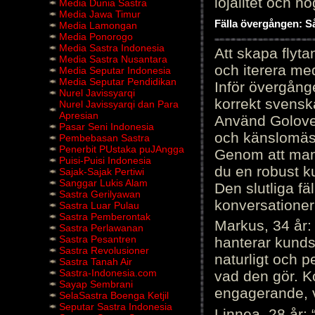
lojalitet och h
Media Dunia Sastra
Media Jawa Timur
Fälla övergången: Så
Media Lamongan
Media Ponorogo
Media Sastra Indonesia
Att skapa flyt
Media Sastra Nusantara
och iterera me
Media Seputar Indonesia
Media Seputar Pendidikan
Inför övergång
Nurel Javissyarqi
korrekt svenska
Nurel Javissyarqi dan Para
Apresian
Använd Golove 
Pasar Seni Indonesia
och känslomäss
Pembebasan Sastra
Penerbit PUstaka puJAngga
Genom att manu
Puisi-Puisi Indonesia
du en robust k
Sajak-Sajak Pertiwi
Sanggar Lukis Alam
Den slutliga fä
Sastra Gerilyawan
konversationer i
Sastra Luar Pulau
Sastra Pemberontak
Markus, 34 år: 
Sastra Perlawanan
Sastra Pesantren
hanterar kunds
Sastra Revolusioner
naturligt och pe
Sastra Tanah Air
Sastra-Indonesia.com
vad den gör. 
Sayap Sembrani
engagerande, v
SelaSastra Boenga Ketjil
Seputar Sastra Indonesia
Linnea, 28 år: 