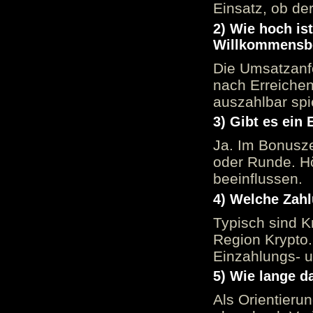
Einsatz, ob der
2) Wie hoch is
Willkommensb
Die Umsatzanfo
nach Erreiche
auszahlbar spi
3) Gibt es ein
Ja. Im Bonusze
oder Runde. H
beeinflussen.
4) Welche Zah
Typisch sind K
Region Krypto.
Einzahlungs- 
5) Wie lange d
Als Orientieru