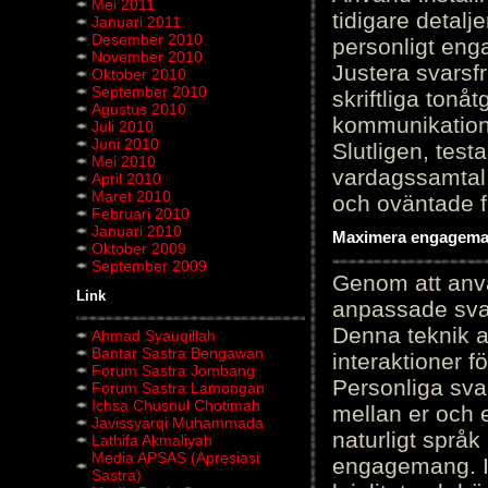
Mei 2011
tidigare detalj
Januari 2011
Desember 2010
personligt en
November 2010
Justera svarsf
Oktober 2010
September 2010
skriftliga tonå
Agustus 2010
kommunikation
Juli 2010
Juni 2010
Slutligen, test
Mei 2010
vardagssamtal 
April 2010
Maret 2010
och oväntade f
Februari 2010
Januari 2010
Maximera engagemang
Oktober 2009
September 2009
Genom att anvä
Link
anpassade sva
Denna teknik 
Ahmad Syauqillah
Bantar Sastra Bengawan
interaktioner 
Forum Sastra Jombang
Personliga sva
Forum Sastra Lamongan
Ichsa Chusnul Chotimah
mellan er och 
Javissyarqi Muhammada
naturligt språk
Lathifa Akmaliyah
Media APSAS (Apresiasi
engagemang. Im
Sastra)