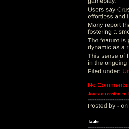
gameplay.”
Users say Crus
effortless and i
Many report tha
fostering a sm
The feature is p
dynamic as a re
This sense of 
in the ongoing
Filed under:
Un
No Comments
Jouez au casino en 
Posted by - on
Table