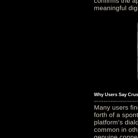
confirms the ap
meaningful digi
Why Users Say Crush
Many users fin
forth of a spo
platform’s dial
common in othe
genuine connec