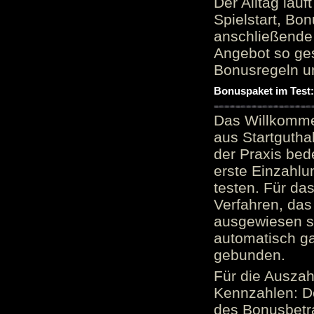
Der Alltag läu
Spielstart, Bon
anschließende
Angebot so ge
Bonusregeln u
Bonuspaket im Test
Das Willkomme
aus Startgutha
der Praxis bed
erste Einzahlu
testen. Für da
Verfahren, das
ausgewiesen sei
automatisch ga
gebunden.
Für die Auszah
Kennzahlen: D
des Bonusbetr