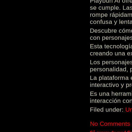
Playbun AI ofr
se cumple. Las
rompe rápidame
confusa y lenta
Descubre cómo 
con personajes
Esta tecnologí
creando una ex
Los personajes
personalidad, 
La plataforma 
interactivo y 
Es una herrami
interacción con
Filed under:
Un
No Comments