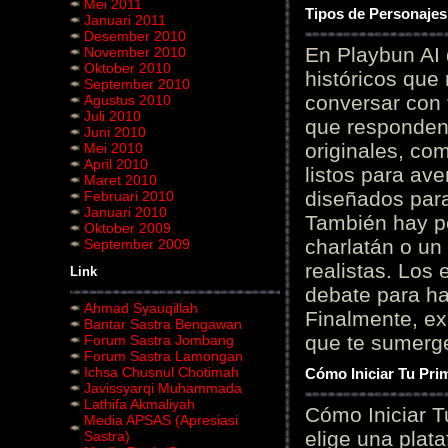
Mei 2011
Tipos de Personajes
Januari 2011
Desember 2010
En Playbun AI 
November 2010
Oktober 2010
históricos que
September 2010
conversar con f
Agustus 2010
Juli 2010
que responden 
Juni 2010
originales, com
Mei 2010
April 2010
listos para av
Maret 2010
diseñados para
Februari 2010
Januari 2010
También hay p
Oktober 2009
charlatán o un
September 2009
realistas. Los
Link
debate para hab
Ahmad Syauqillah
Finalmente, ex
Bantar Sastra Bengawan
que te sumerge
Forum Sastra Jombang
Forum Sastra Lamongan
Ichsa Chusnul Chotimah
Cómo Iniciar Tu Pri
Javissyarqi Muhammada
Lathifa Akmaliyah
Cómo Iniciar T
Media APSAS (Apresiasi
elige una plat
Sastra)