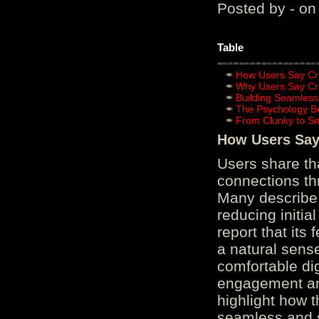
Posted by - on
Table
How Users Say Cru
Why Users Say Cru
Building Seamless
The Psychology B
From Clunky to S
How Users Say 
Users share th
connections th
Many describe 
reducing initi
report that its
a natural sens
comfortable di
engagement and
highlight how 
seamless and s