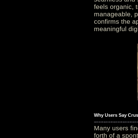
feels organic, 
manageable, pos
confirms the ap
meaningful digi
Why Users Say Crush
Many users fin
forth of a spo