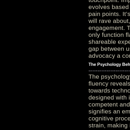
evolves based 
pain points. It
will rave about
engagement. Th
only function 
shareable expe
gap between us
advocacy a cor
The Psychology Beh
The psycholog
fluency reveals
towards techno
designed with 
competent and 
signifies an em
cognitive proc
strain, making 