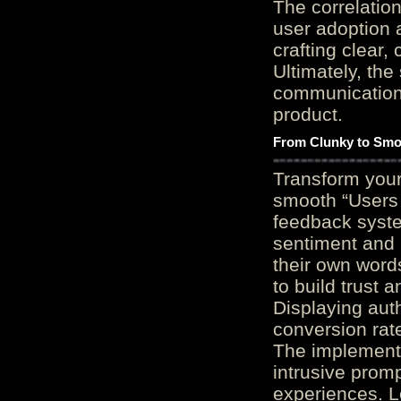
The correlation
user adoption 
crafting clear, 
Ultimately, the
communication c
product.
From Clunky to Smo
Transform you
smooth “Users
feedback system
sentiment and 
their own word
to build trust 
Displaying auth
conversion rat
The implementa
intrusive promp
experiences. L