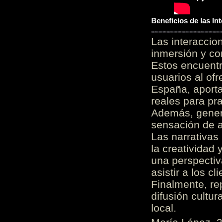
Beneficios de las I
Las interacci
inmersión y co
Estos encuentr
usuarios al of
España, aporta
reales para pra
Además, gener
sensación de a
Las narrativas
la creatividad 
una perspectiv
asistir a los c
Finalmente, re
difusión cultur
local.