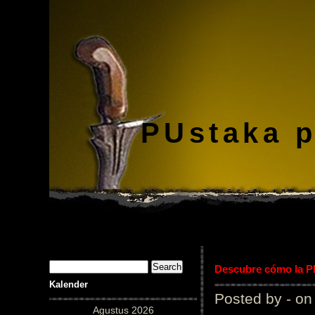
PUstaka 
Descubre cómo la Pl
Kalender
Posted by - on
Agustus 2026