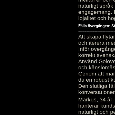
naturligt språk
engagemang. Im
lojalitet och h
Fälla övergången: Så
Att skapa flyt
och iterera me
Inför övergång
korrekt svenska
Använd Golove 
och känslomäss
Genom att manu
du en robust k
Den slutliga fä
konversationer i
Markus, 34 år: 
hanterar kunds
naturligt och pe