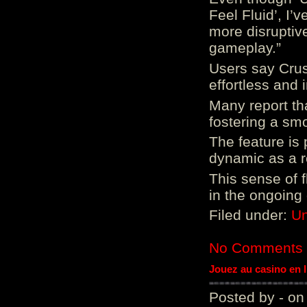
Feel Fluid’, I’
more disruptiv
gameplay.”
Users say Crus
effortless and i
Many report tha
fostering a sm
The feature is p
dynamic as a re
This sense of 
in the ongoing
Filed under:
Un
No Comments
Jouez au casino en 
Posted by - on