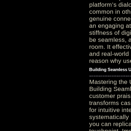
platform’s dial
common in othe
genuine connec
an engaging at
stiffness of di
be seamless, a
room. It effect
and real-world 
reason why user
Building Seamless U
Mastering the 
Building Seaml
customer prais
transforms cas
for intuitive in
systematically
you can replic
touchpoint. Im