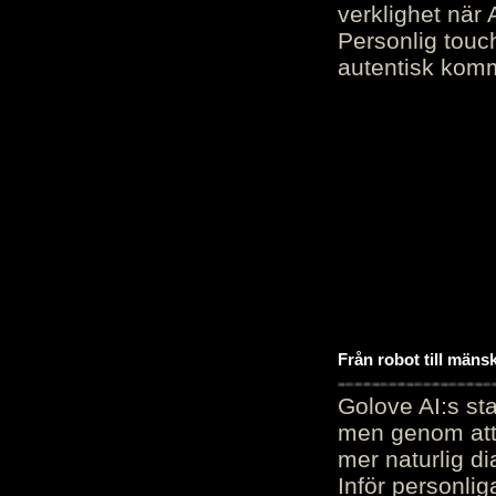
verklighet när 
Personlig touc
autentisk kommu
Från robot till mäns
Golove AI:s sta
men genom att 
mer naturlig di
Inför personli