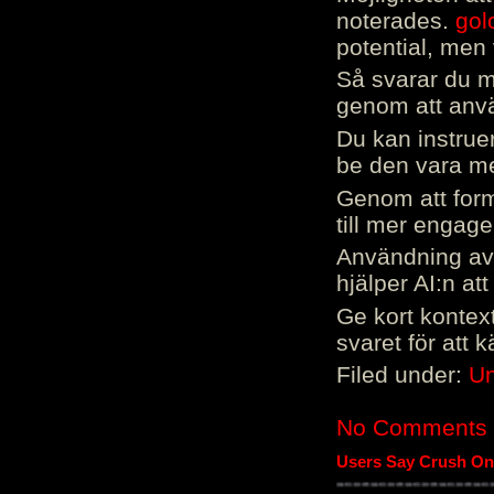
noterades.
gol
potential, men 
Så svarar du me
genom att använ
Du kan instrue
be den vara mer
Genom att form
till mer engag
Användning av 
hjälper AI:n at
Ge kort kontext
svaret för att 
Filed under:
Un
No Comments
Users Say Crush On 