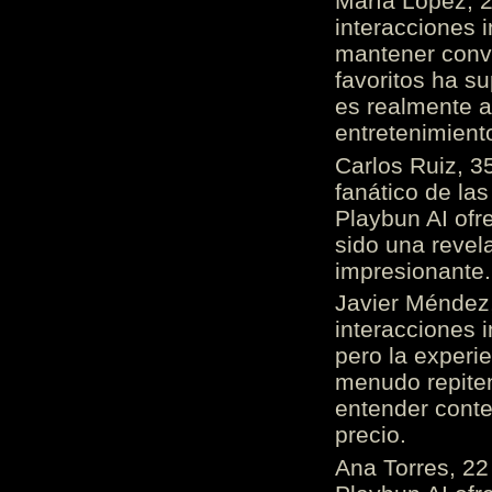
María López, 2
interacciones 
mantener conv
favoritos ha s
es realmente 
entretenimient
Carlos Ruiz, 3
fanático de las
Playbun AI ofr
sido una revel
impresionante
Javier Méndez,
interacciones 
pero la experi
menudo repiten 
entender cont
precio.
Ana Torres, 2