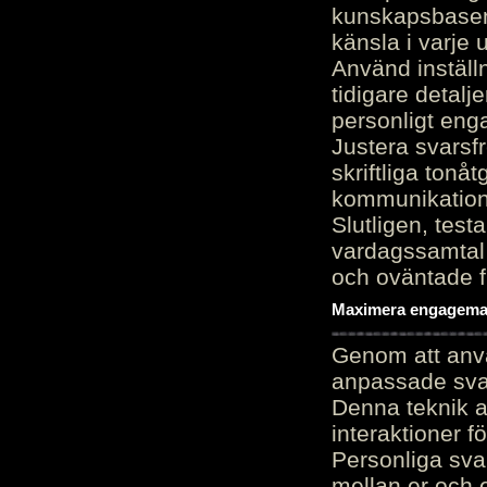
kunskapsbasen
känsla i varje 
Använd inställn
tidigare detalj
personligt en
Justera svarsf
skriftliga tonå
kommunikation
Slutligen, test
vardagssamtal 
och oväntade f
Maximera engagemang
Genom att anvä
anpassade sva
Denna teknik 
interaktioner 
Personliga sva
mellan er och 