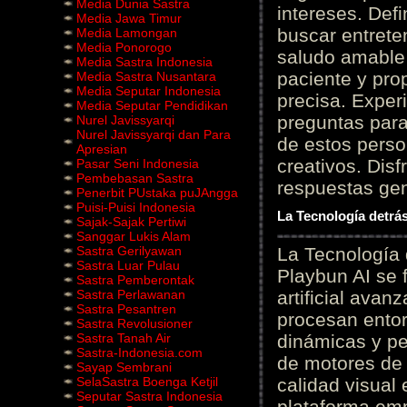
Media Dunia Sastra
intereses. Defi
Media Jawa Timur
buscar entrete
Media Lamongan
Media Ponorogo
saludo amable 
Media Sastra Indonesia
paciente y prop
Media Sastra Nusantara
Media Seputar Indonesia
precisa. Experi
Media Seputar Pendidikan
preguntas para
Nurel Javissyarqi
Nurel Javissyarqi dan Para
de estos perso
Apresian
creativos. Disf
Pasar Seni Indonesia
Pembebasan Sastra
respuestas gene
Penerbit PUstaka puJAngga
Puisi-Puisi Indonesia
La Tecnología detrás
Sajak-Sajak Pertiwi
Sanggar Lukis Alam
Sastra Gerilyawan
La Tecnología 
Sastra Luar Pulau
Playbun AI se 
Sastra Pemberontak
Sastra Perlawanan
artificial ava
Sastra Pesantren
procesan entor
Sastra Revolusioner
Sastra Tanah Air
dinámicas y pe
Sastra-Indonesia.com
de motores de 
Sayap Sembrani
SelaSastra Boenga Ketjil
calidad visual
Seputar Sastra Indonesia
plataforma em