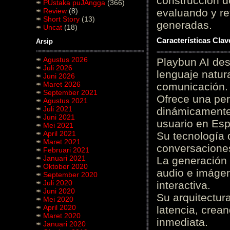
construcción de
PUstaka puJAngga
(366)
Review
(8)
evaluando y re
Short Story
(13)
generadas.
Uncat
(18)
Características Cla
Arsip
Agustus 2026
Playbun AI des
Juli 2026
lenguaje natur
Juni 2026
Maret 2026
comunicación.
September 2021
Ofrece una pe
Agustus 2021
Juli 2021
dinámicamente 
Juni 2021
usuario en Es
Mei 2021
April 2021
Su tecnología 
Maret 2021
conversaciones
Februari 2021
Januari 2021
La generación 
Oktober 2020
audio e imágen
September 2020
Juli 2020
interactiva.
Juni 2020
Su arquitectur
Mei 2020
April 2020
latencia, crea
Maret 2020
inmediata.
Januari 2020