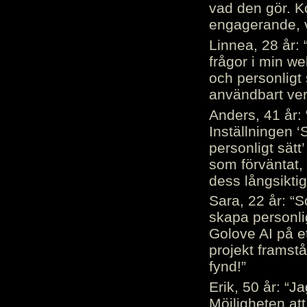
vad den gör. 
engagerande, v
Linnea, 28 år: 
frågor i min we
och personligt 
användbart ver
Anders, 41 år: 
Inställningen ‘
personligt sätt
som förväntat, 
dess långsiktig
Sara, 22 år: “S
skapa personli
Golove AI på et
projekt framstå
fynd!”
Erik, 50 år: “
Möjligheten att