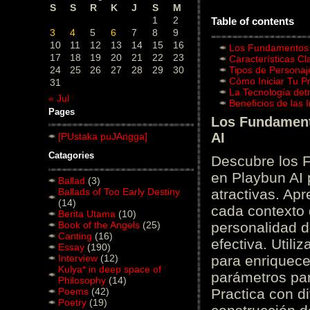
S
S
R
K
J
S
M
1
2
Table of contents
3
4
5
6
7
8
9
10
11
12
13
14
15
16
Los Fundamentos d
17
18
19
20
21
22
23
Características C
24
25
26
27
28
29
30
Tipos de Personaj
Cómo Iniciar Tu P
31
La Tecnología det
« Jul
Beneficios de las
Pages
Los Fundamento
AI
[PUstaka puJAngga]
Catagories
Descubre los 
en Playbun AI 
Ballad
(3)
Ballads of Too Early Destiny
atractivas. Ap
(14)
cada contexto d
Berita Utama
(10)
Book of the Angels
(25)
personalidad d
Canting
(16)
efectiva. Utili
Essay
(190)
Interview
(12)
para enriquece
Kulya* in deep space of
parámetros par
Philosophy
(14)
Poems
(42)
Practica con d
Poetry
(19)