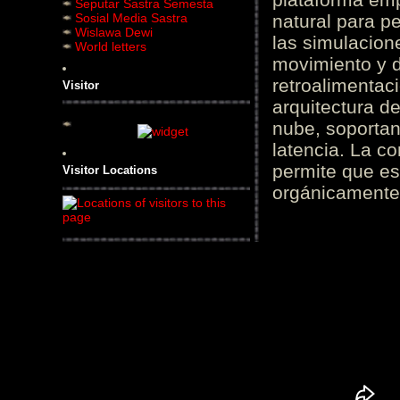
Seputar Sastra Semesta
Sosial Media Sastra
natural para pe
Wislawa Dewi
las simulacion
World letters
movimiento y d
retroalimentaci
Visitor
arquitectura d
nube, soportan
latencia. La c
permite que es
Visitor Locations
orgánicamente 