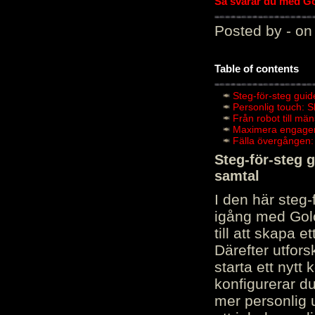
Så svarar du med Gol
Posted by - on
Table of contents
Steg-för-steg guid
Personlig touch: 
Från robot till mä
Maximera engagema
Fälla övergången:
Steg-för-steg 
samtal
I den här steg
igång med Golov
till att skapa 
Därefter utfors
starta ett nytt
konfigurerar d
mer personlig 