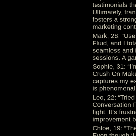
testimonials th
Ultimately, tr
fosters a stro
marketing cont
Mark, 28: “Us
Fluid, and I to
seamless and i
sessions. A ga
Sophie, 31: “I
Crush On Makes
captures my ex
is phenomenal.
Leo, 22: “Trie
Conversation Fe
fight. It’s frus
improvement be
Chloe, 19: “The
Even though ‘