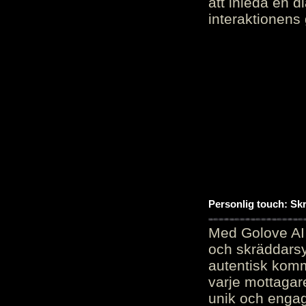
att inleda en d
interaktionens
Personlig touch: Sk
Med Golove AI 
och skräddarsy
autentisk komm
varje mottagar
unik och engag