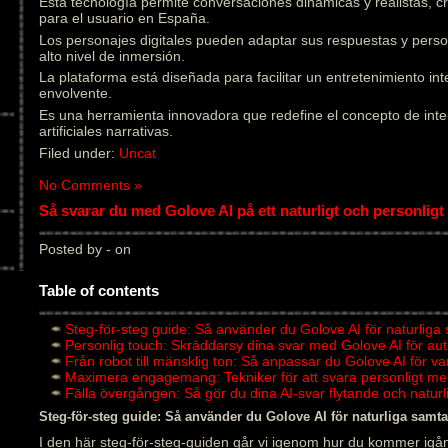
Esta tecnología permite conversaciones dinámicas y realistas, 
para el usuario en España.
Los personajes digitales pueden adaptar sus respuestas y pers
alto nivel de inmersión.
La plataforma está diseñada para facilitar un entretenimiento in
envolvente.
Es una herramienta innovadora que redefine el concepto de inter
artificiales narrativas.
Filed under:
Uncat
No Comments »
Så svarar du med Golove AI på ett naturligt och personligt 
Posted by - on
Table of contents
Steg-för-steg guide: Så använder du Golove AI för naturliga
Personlig touch: Skräddarsy dina svar med Golove AI för au
Från robot till mänsklig ton: Så anpassar du Golove AI för v
Maximera engagemang: Tekniker för att svara personligt me
Fälla övergången: Så gör du dina AI-svar flytande och natu
Steg-för-steg guide: Så använder du Golove AI för naturliga samta
I den här steg-för-steg-guiden går vi igenom hur du kommer igån