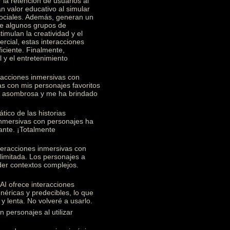
 la retención de usuarios al
n valor educativo al simular
 sociales. Además, generan un
re algunos grupos de
imulan la creatividad y el
rcial, estas interacciones
ficiente. Finalmente,
 y el entretenimiento
racciones inmersivas con
s con mis personajes favoritos
te asombrosa y me ha brindado
ico de las historias
 inmersivas con personajes ha
ante. ¡Totalmente
teracciones inmersivas con
limitada. Los personajes a
nder contextos complejos.
I ofrece interacciones
éricas y predecibles, lo que
y lenta. No volveré a usarlo.
 personajes al utilizar