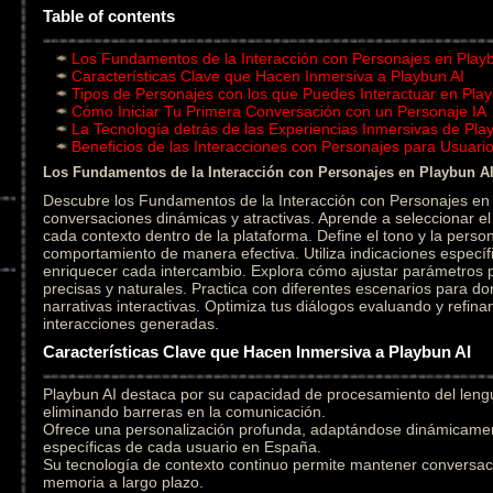
Table of contents
Los Fundamentos de la Interacción con Personajes en Play
Características Clave que Hacen Inmersiva a Playbun AI
Tipos de Personajes con los que Puedes Interactuar en Play
Cómo Iniciar Tu Primera Conversación con un Personaje IA
La Tecnología detrás de las Experiencias Inmersivas de Pla
Beneficios de las Interacciones con Personajes para Usuar
Los Fundamentos de la Interacción con Personajes en Playbun A
Descubre los Fundamentos de la Interacción con Personajes en 
conversaciones dinámicas y atractivas. Aprende a seleccionar 
cada contexto dentro de la plataforma. Define el tono y la person
comportamiento de manera efectiva. Utiliza indicaciones específ
enriquecer cada intercambio. Explora cómo ajustar parámetros
precisas y naturales. Practica con diferentes escenarios para do
narrativas interactivas. Optimiza tus diálogos evaluando y refin
interacciones generadas.
Características Clave que Hacen Inmersiva a Playbun AI
Playbun AI destaca por su capacidad de procesamiento del leng
eliminando barreras en la comunicación.
Ofrece una personalización profunda, adaptándose dinámicament
específicas de cada usuario en España.
Su tecnología de contexto continuo permite mantener conversac
memoria a largo plazo.