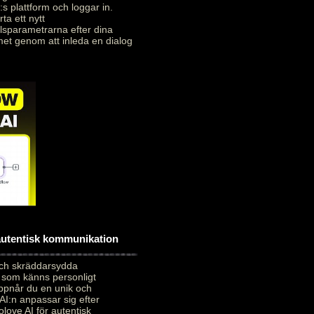
:s plattform och loggar in.
ta ett nytt
alsparametrarna efter dina
met genom att inleda en dialog
 autentisk kommunikation
och skräddarsydda
 som känns personligt
uppnår du en unik och
AI:n anpassar sig efter
love AI för autentisk