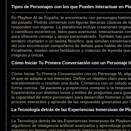
Tipos de Personajes con los que Puedes Interactuar en Pl
En Playbun AI de España, te encontrarás con personajes históri
del pasado. Podrás conversar con figuras literarias clásicas de l
responden con ingenio. La plataforma incluye creaciones original
o científicos excéntricos, listos para aventuras. Interactuarás c
para ofrecerte consejo y apoyo personalizado. También hay per
tendero charlatán o un taxista filosófico, que simulan conversaci
del ocio encontrarán compañeros de debate para hablar de cine,
Finalmente, existen seres fantásticos y criaturas de leyenda qu
mágicas y únicas.
Cómo Iniciar Tu Primera Conversación con un Personaje I
Cómo Iniciar Tu Primera Conversación con un Personaje IA: elig
IA que se adapte a tus intereses. Define un objetivo claro para l
entretenimiento o resolver una duda. Comienza con un saludo a
forma concisa. Sé paciente y proporciona contexto si la respuesta
Experimenta con distintos tonos y estilos de preguntas para gui
la capacidad de estos personajes para desarrollar historias o deb
proceso interactivo y aprende de las respuestas generadas por la i
La Tecnología detrás de las Experiencias Inmersivas de Pl
La Tecnología detrás de las Experiencias Inmersivas de Playbu
algoritmos de inteligencia artificial avanzados y aprendizaje pr
entornos en tiempo real para generar interacciones dinámicas y