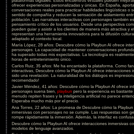
plataformas digitales. Estos encuentros virtuales pueden mejorar
ofrecer experiencias personalizadas y únicas. En España, aporta
conversaciones reales para practicar habilidades lingüísticas o
sentido de compañía y reducen la sensación de aislamiento ent
población. Las narrativas interactivas con personajes también est
pensamiento crítico de los usuarios. Desde una perspectiva come
pueden guiar y asistir a los clientes de manera más atractiva y e
representan una herramienta innovadora para la difusión cultural
adaptado al contexto local.
María López, 28 años: Descubre cómo la Playbun AI ofrece inte
personajes. La capacidad de mantener conversaciones profunda
ha superado todas mis expectativas. La tecnología es realmen
horas de entretenimiento único.
Carlos Ruiz, 35 años: Me ha encantado la plataforma. Como fanát
interactivas, Descubre cómo la Playbun AI ofrece interacciones
sido una revelación. La naturalidad de los diálogos es impresion
recomendado!
Javier Méndez, 41 años: Descubre cómo la Playbun AI ofrece in
personajes suena bien,
playbun
pero la experiencia es bastante 
menudo repiten frases y la inteligencia artificial no parece ente
Esperaba mucho más por el precio.
Ana Torres, 22 años: La promesa de Descubre cómo la Playbun A
inmersivas con personajes no se cumple. Las respuestas son gen
rompe rápidamente la inmersión. Además, la interfaz es confusa 
Descubre cómo la Playbun AI ofrece interacciones inmersivas con
modelos de lenguaje avanzados.