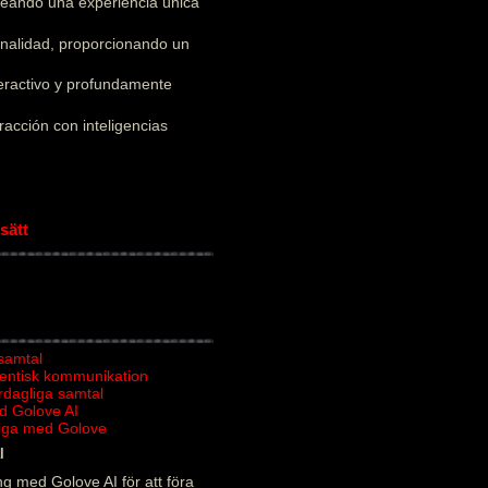
creando una experiencia única
onalidad, proporcionando un
teractivo y profundamente
acción con inteligencias
sätt
 samtal
tentisk kommunikation
ardagliga samtal
d Golove AI
rliga med Golove
l
g med Golove AI för att föra