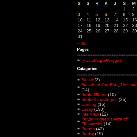
S
S
R
K
J
S
M
1
2
3
4
5
6
7
8
9
10
11
12
13
14
15
16
17
18
19
20
21
22
23
24
25
26
27
28
29
30
31
« Jul
Pages
[PUstaka puJAngga]
Catagories
Ballad
(3)
Ballads of Too Early Destiny
(14)
Berita Utama
(10)
Book of the Angels
(25)
Canting
(16)
Essay
(190)
Interview
(12)
Kulya* in deep space of
Philosophy
(14)
Poems
(42)
Poetry
(19)