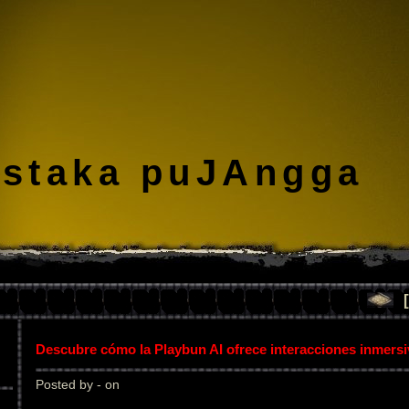
staka puJAngga
Descubre cómo la Playbun AI ofrece interacciones inmers
Posted by - on