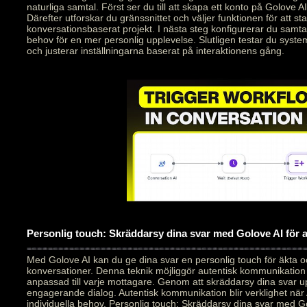
naturliga samtal. Först ser du till att skapa ett konto på Golove AI
Därefter utforskar du gränssnittet och väljer funktionen för att star
konversationsbaserat projekt. I nästa steg konfigurerar du samt
behov för en mer personlig upplevelse. Slutligen testar du syste
och justerar inställningarna baserat på interaktionens gång.
Personlig touch: Skräddarsy dina svar med Golove AI för
Med Golove AI kan du ge dina svar en personlig touch för äkta 
konversationer. Denna teknik möjliggör autentisk kommunikation
anpassad till varje mottagare. Genom att skräddarsy dina svar 
engagerande dialog. Autentisk kommunikation blir verklighet när 
individuella behov. Personlig touch: Skräddarsy dina svar med Go