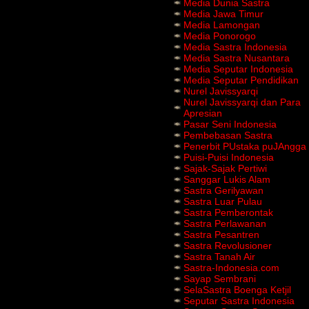
Media Dunia Sastra
Media Jawa Timur
Media Lamongan
Media Ponorogo
Media Sastra Indonesia
Media Sastra Nusantara
Media Seputar Indonesia
Media Seputar Pendidikan
Nurel Javissyarqi
Nurel Javissyarqi dan Para
Apresian
Pasar Seni Indonesia
Pembebasan Sastra
Penerbit PUstaka puJAngga
Puisi-Puisi Indonesia
Sajak-Sajak Pertiwi
Sanggar Lukis Alam
Sastra Gerilyawan
Sastra Luar Pulau
Sastra Pemberontak
Sastra Perlawanan
Sastra Pesantren
Sastra Revolusioner
Sastra Tanah Air
Sastra-Indonesia.com
Sayap Sembrani
SelaSastra Boenga Ketjil
Seputar Sastra Indonesia