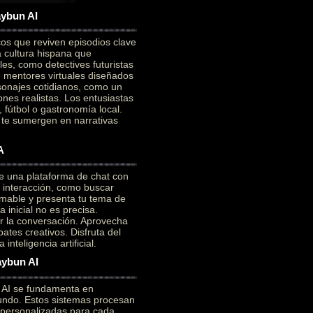
aybun AI
cos que reviven episodios clave
a cultura hispana que
es, como detectives futuristas
on mentores virtuales diseñados
sonajes cotidianos, como un
ones realistas. Los entusiastas
 fútbol o gastronomía local.
e te sumergen en narrativas
A
e una plataforma de chat con
a interacción, como buscar
mable y presenta tu tema de
 inicial no es precisa.
ar la conversación. Aprovecha
ates creativos. Disfruta del
nteligencia artificial.
aybun AI
n AI se fundamenta en
ofundo. Estos sistemas procesan
 personalizadas para cada