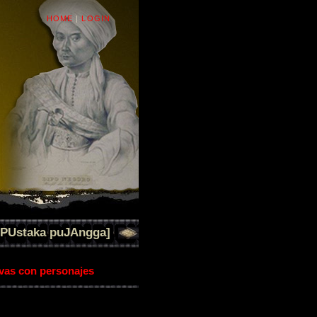
HOME
|
LOGIN
[PUstaka puJAngga]
ivas con personajes