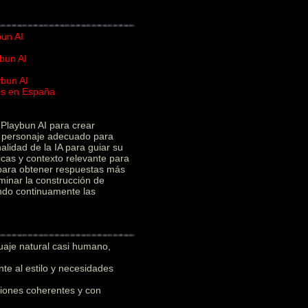
bun AI
bun AI
ybun AI
ios en España
I
Playbun AI para crear
el personaje adecuado para
alidad de la IA para guiar su
icas y contexto relevante para
 para obtener respuestas más
minar la construcción de
ando continuamente las
uaje natural casi humano,
e al estilo y necesidades
iones coherentes y con