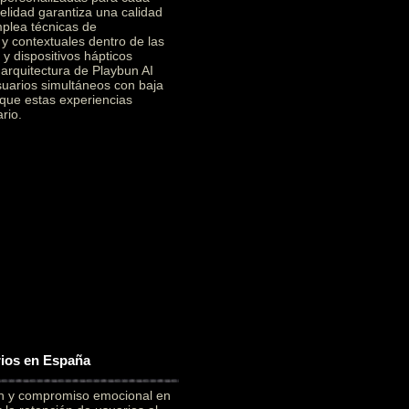
elidad garantiza una calidad
mplea técnicas de
 y contextuales dentro de las
y dispositivos hápticos
a arquitectura de Playbun AI
suarios simultáneos con baja
 que estas experiencias
rio.
rios en España
ón y compromiso emocional en