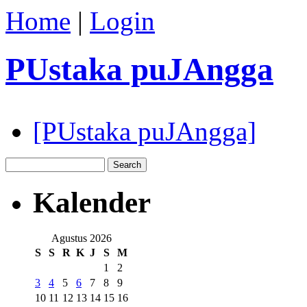
Home
|
Login
PUstaka puJAngga
[PUstaka puJAngga]
Kalender
Agustus 2026
S
S
R
K
J
S
M
1
2
3
4
5
6
7
8
9
10
11
12
13
14
15
16