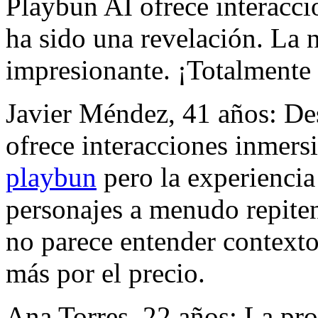
Playbun AI ofrece interacci
ha sido una revelación. La n
impresionante. ¡Totalment
Javier Méndez, 41 años: De
ofrece interacciones inmers
playbun
pero la experiencia
personajes a menudo repiten f
no parece entender context
más por el precio.
Ana Torres, 22 años: La pr