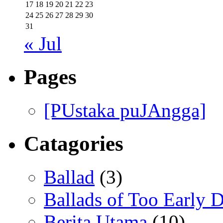
17
18
19
20
21
22
23
24
25
26
27
28
29
30
31
« Jul
Pages
[PUstaka puJAngga]
Catagories
Ballad
(3)
Ballads of Too Early D
Berita Utama
(10)