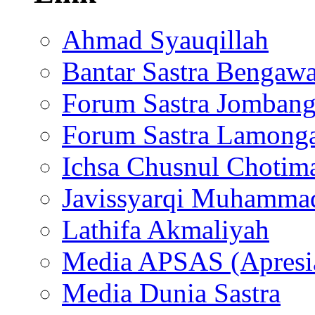
Ahmad Syauqillah
Bantar Sastra Bengaw
Forum Sastra Jomban
Forum Sastra Lamong
Ichsa Chusnul Chotim
Javissyarqi Muhamma
Lathifa Akmaliyah
Media APSAS (Apresia
Media Dunia Sastra