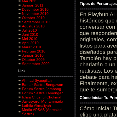
Mei 2011
Tipos de Personajes
Januari 2011
Desember 2010
En Playbun AI 
November 2010
Oktober 2010
históricos que
September 2010
conversar con f
Agustus 2010
Juli 2010
que responden 
Juni 2010
originales, com
Mei 2010
April 2010
listos para av
Maret 2010
diseñados para
Februari 2010
Januari 2010
También hay p
Oktober 2009
charlatán o un
September 2009
realistas. Los
Link
debate para hab
Ahmad Syauqillah
Finalmente, ex
Bantar Sastra Bengawan
que te sumerge
Forum Sastra Jombang
Forum Sastra Lamongan
Ichsa Chusnul Chotimah
Cómo Iniciar Tu Pri
Javissyarqi Muhammada
Lathifa Akmaliyah
Cómo Iniciar T
Media APSAS (Apresiasi
elige una plat
Sastra)