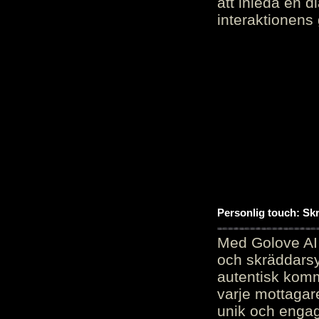
att inleda en d
interaktionens
Personlig touch: Sk
Med Golove AI 
och skräddarsy
autentisk komm
varje mottagar
unik och engag