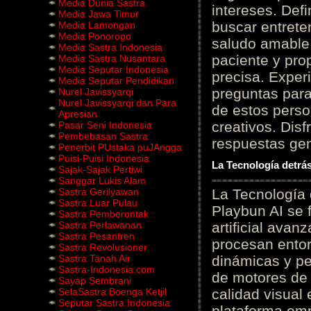
Media Dunia Sastra
intereses. Defi
Media Jawa Timur
buscar entrete
Media Lamongan
Media Ponorogo
saludo amable 
Media Sastra Indonesia
paciente y prop
Media Sastra Nusantara
Media Seputar Indonesia
precisa. Experi
Media Seputar Pendidikan
preguntas para
Nurel Javissyarqi
Nurel Javissyarqi dan Para
de estos perso
Apresian
creativos. Disf
Pasar Seni Indonesia
Pembebasan Sastra
respuestas gene
Penerbit PUstaka puJAngga
Puisi-Puisi Indonesia
La Tecnología detrás
Sajak-Sajak Pertiwi
Sanggar Lukis Alam
Sastra Gerilyawan
La Tecnología 
Sastra Luar Pulau
Playbun AI se 
Sastra Pemberontak
Sastra Perlawanan
artificial ava
Sastra Pesantren
procesan entor
Sastra Revolusioner
Sastra Tanah Air
dinámicas y pe
Sastra-Indonesia.com
de motores de 
Sayap Sembrani
SelaSastra Boenga Ketjil
calidad visual
Seputar Sastra Indonesia
plataforma em