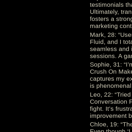
testimonials th
Ultimately, tr
fosters a stro
marketing cont
Mark, 28: “Us
Fluid, and I to
seamless and i
sessions. A ga
Sophie, 31: “I
Crush On Makes
captures my ex
is phenomenal.
Leo, 22: “Trie
Conversation Fe
fight. It’s frus
improvement be
Chloe, 19: “The
Even though ‘