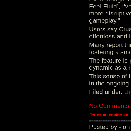
Feel Fluid’, I’
more disruptiv
gameplay.”
Users say Crus
effortless and i
Many report tha
fostering a sm
The feature is p
dynamic as a re
This sense of 
in the ongoing
Filed under:
Un
No Comments
Jouez au casino en 
Posted by - on