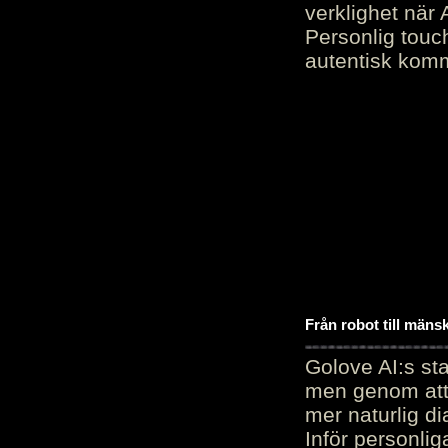
verklighet när 
Personlig touc
autentisk kommu
Från robot till mäns
Golove AI:s sta
men genom att 
mer naturlig di
Inför personli