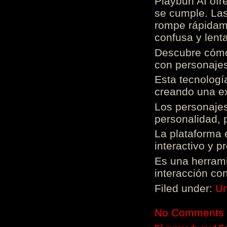
Playbun AI ofr
se cumple. Las
rompe rápidame
confusa y lenta
Descubre cómo 
con personajes
Esta tecnologí
creando una ex
Los personajes
personalidad, 
La plataforma 
interactivo y 
Es una herrami
interacción con
Filed under:
Un
No Comments