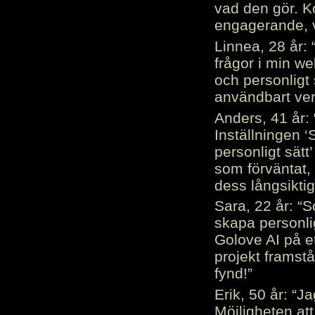
vad den gör. 
engagerande, v
Linnea, 28 år: 
frågor i min we
och personligt 
användbart ver
Anders, 41 år: 
Inställningen ‘
personligt sätt
som förväntat, 
dess långsiktig
Sara, 22 år: “S
skapa personli
Golove AI på et
projekt framstå
fynd!”
Erik, 50 år: “
Möjligheten att