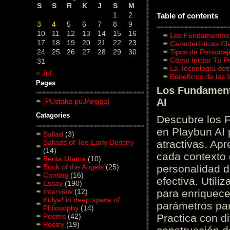
S
S
R
K
J
S
M
1
2
Table of contents
3
4
5
6
7
8
9
10
11
12
13
14
15
16
Los Fundamentos d
17
18
19
20
21
22
23
Características C
24
25
26
27
28
29
30
Tipos de Personaj
Cómo Iniciar Tu P
31
La Tecnología det
« Jul
Beneficios de las
Pages
Los Fundamento
AI
[PUstaka puJAngga]
Catagories
Descubre los 
en Playbun AI 
Ballad
(3)
Ballads of Too Early Destiny
atractivas. Ap
(14)
cada contexto d
Berita Utama
(10)
Book of the Angels
(25)
personalidad d
Canting
(16)
efectiva. Utili
Essay
(190)
Interview
(12)
para enriquece
Kulya* in deep space of
parámetros par
Philosophy
(14)
Poems
(42)
Practica con d
Poetry
(19)