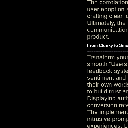
The correlation
user adoption 
crafting clear, 
Ultimately, the
communication c
product.
From Clunky to Smo
Transform you
smooth “Users
feedback system
sentiment and 
their own word
to build trust 
Displaying auth
conversion rat
The implementa
intrusive promp
experiences. L