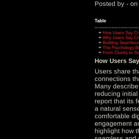
Posted by - on
Table
How Users Say Cru
Why Users Say Cru
Building Seamless
The Psychology B
From Clunky to S
How Users Say 
Users share th
connections th
Many describe 
reducing initi
report that its
a natural sens
comfortable di
engagement and
highlight how 
seamless and s