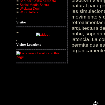
Seputar Sastra Semesta
Sosial Media Sastra
natural para pe
Wislawa Dewi
las simulacion
World letters
movimiento y d
retroalimentaci
Visitor
arquitectura d
nube, soportan
latencia. La c
permite que es
Visitor Locations
orgánicamente 