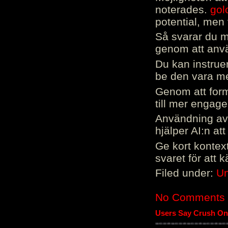
noterades.
gol
potential, men 
Så svarar du me
genom att använ
Du kan instrue
be den vara mer
Genom att form
till mer engag
Användning av 
hjälper AI:n at
Ge kort kontext
svaret för att 
Filed under:
Un
No Comments
Users Say Crush On 