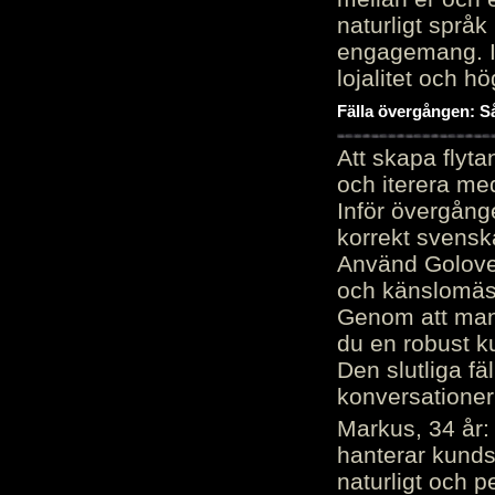
naturligt språk
engagemang. Im
lojalitet och h
Fälla övergången: Så
Att skapa flyt
och iterera me
Inför övergång
korrekt svenska
Använd Golove 
och känslomäss
Genom att manu
du en robust k
Den slutliga fä
konversationer i
Markus, 34 år: 
hanterar kunds
naturligt och pe