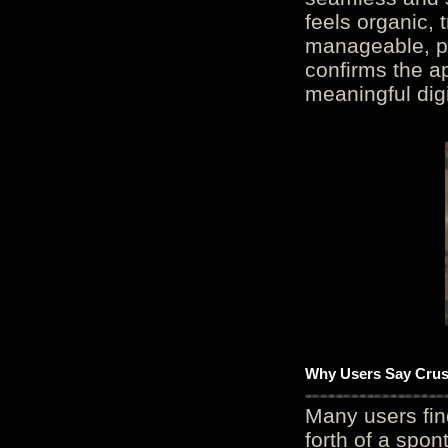
feels organic, 
manageable, pos
confirms the ap
meaningful digi
Why Users Say Crush
Many users fin
forth of a spo