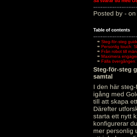
Så svarar du med Gol
Posted by - on
Table of contents
Steg-för-steg guid
Personlig touch: 
Från robot till mä
Maximera engagema
Fälla övergången:
Steg-för-steg 
samtal
I den här steg
igång med Golov
till att skapa 
Därefter utfors
starta ett nytt
konfigurerar d
mer personlig 