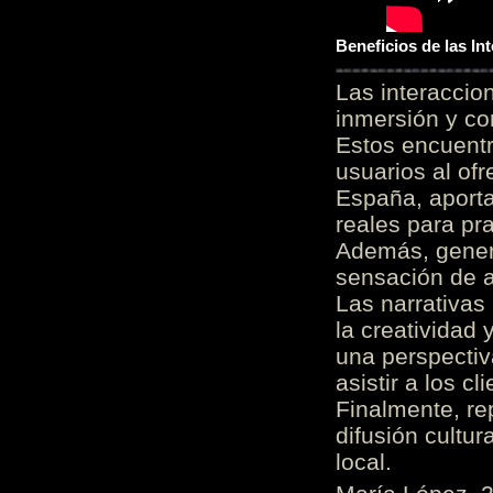
Beneficios de las I
Las interacci
inmersión y co
Estos encuentr
usuarios al of
España, aporta
reales para pra
Además, gener
sensación de a
Las narrativas
la creatividad 
una perspectiv
asistir a los c
Finalmente, re
difusión cultur
local.