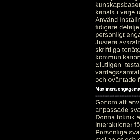
kunskapsbasen
känsla i varje 
Använd inställn
tidigare detalj
personligt en
Justera svarsf
skriftliga tonå
kommunikation
Slutligen, test
vardagssamtal 
och oväntade f
Maximera engagemang
Genom att anvä
anpassade sva
Denna teknik 
interaktioner 
Personliga sva
mellan er och 