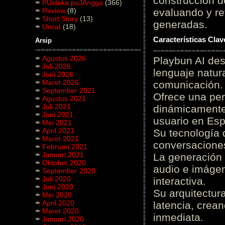
construcción de
PUstaka puJAngga
(366)
Review
(8)
evaluando y re
Short Story
(13)
generadas.
Uncat
(18)
Características Cla
Arsip
Agustus 2026
Playbun AI des
Juli 2026
lenguaje natur
Juni 2026
Maret 2026
comunicación.
September 2021
Ofrece una pe
Agustus 2021
Juli 2021
dinámicamente 
Juni 2021
usuario en Es
Mei 2021
April 2021
Su tecnología 
Maret 2021
conversaciones
Februari 2021
Januari 2021
La generación 
Oktober 2020
audio e imágen
September 2020
Juli 2020
interactiva.
Juni 2020
Su arquitectur
Mei 2020
April 2020
latencia, crea
Maret 2020
inmediata.
Januari 2020