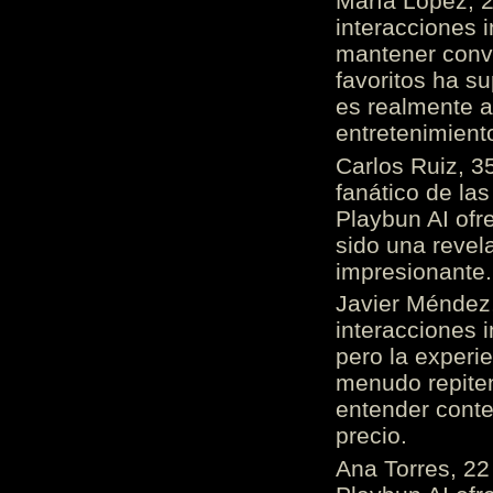
María López, 2
interacciones 
mantener conv
favoritos ha s
es realmente 
entretenimient
Carlos Ruiz, 3
fanático de las
Playbun AI ofr
sido una revel
impresionante
Javier Méndez,
interacciones 
pero la experi
menudo repiten 
entender cont
precio.
Ana Torres, 2