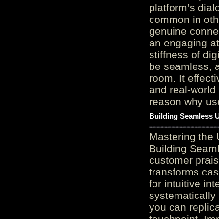
platform’s dial
common in othe
genuine connec
an engaging at
stiffness of di
be seamless, a
room. It effect
and real-world 
reason why user
Building Seamless U
Mastering the 
Building Seaml
customer prais
transforms cas
for intuitive in
systematically
you can replic
touchpoint. Im