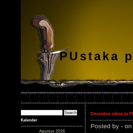
PUstaka 
Descubre cómo la Pl
Kalender
Posted by - on
Agustus 2026