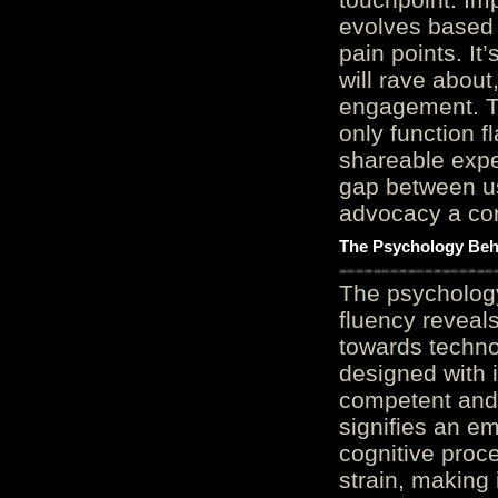
evolves based 
pain points. It
will rave about
engagement. Th
only function 
shareable expe
gap between us
advocacy a cor
The Psychology Beh
The psycholog
fluency reveals
towards techno
designed with 
competent and 
signifies an em
cognitive proc
strain, making 