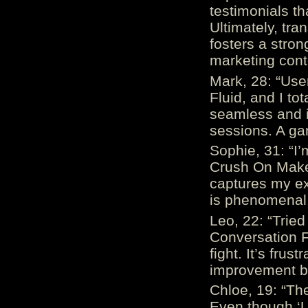
testimonials th
Ultimately, tr
fosters a stro
marketing cont
Mark, 28: “Us
Fluid, and I to
seamless and i
sessions. A ga
Sophie, 31: “I
Crush On Makes
captures my ex
is phenomenal.
Leo, 22: “Trie
Conversation Fe
fight. It’s frus
improvement be
Chloe, 19: “The
Even though ‘