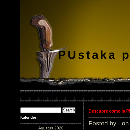
PUstaka 
Descubre cómo la Pl
Kalender
Posted by - on
Agustus 2026