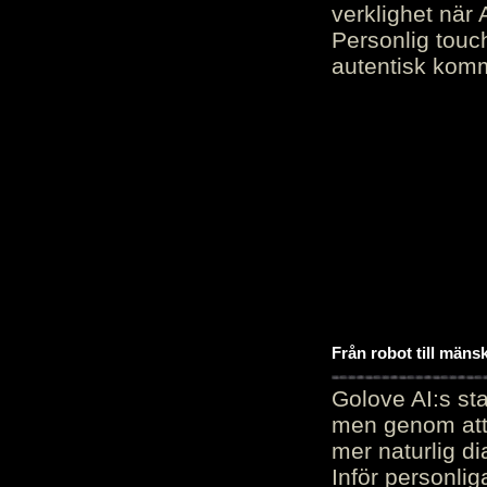
verklighet när 
Personlig touc
autentisk kommu
Från robot till mäns
Golove AI:s sta
men genom att 
mer naturlig di
Inför personli