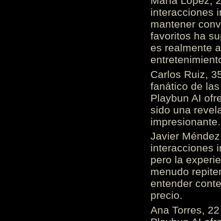
María López, 2
interacciones 
mantener conv
favoritos ha s
es realmente 
entretenimient
Carlos Ruiz, 3
fanático de las
Playbun AI ofr
sido una revel
impresionante
Javier Méndez,
interacciones 
pero la experi
menudo repiten 
entender cont
precio.
Ana Torres, 2