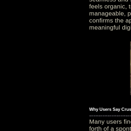
feels organic, 
manageable, pos
confirms the ap
meaningful digi
Why Users Say Crush
Many users fin
forth of a spo