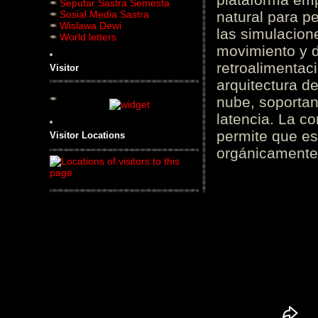
Seputar Sastra Semesta
Sosial Media Sastra
natural para pe
Wislawa Dewi
las simulacion
World letters
movimiento y d
retroalimentaci
Visitor
arquitectura d
nube, soportan
latencia. La c
permite que es
Visitor Locations
orgánicamente 