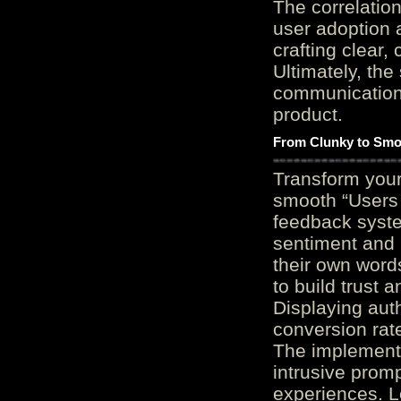
The correlation
user adoption 
crafting clear, 
Ultimately, the
communication c
product.
From Clunky to Smo
Transform you
smooth “Users
feedback system
sentiment and 
their own word
to build trust 
Displaying auth
conversion rat
The implementa
intrusive promp
experiences. L