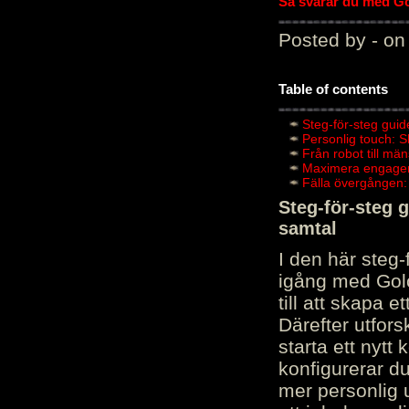
Så svarar du med Gol
Posted by - on
Table of contents
Steg-för-steg guid
Personlig touch: 
Från robot till mä
Maximera engagema
Fälla övergången:
Steg-för-steg 
samtal
I den här steg
igång med Golov
till att skapa 
Därefter utfors
starta ett nytt
konfigurerar d
mer personlig 