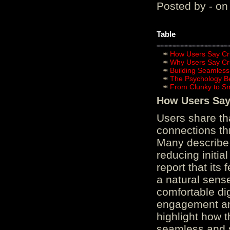
Posted by - on
Table
How Users Say Cru
Why Users Say Cru
Building Seamless
The Psychology B
From Clunky to S
How Users Say 
Users share th
connections th
Many describe 
reducing initi
report that its
a natural sens
comfortable di
engagement and
highlight how 
seamless and s