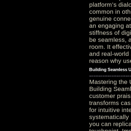
platform’s dial
common in othe
genuine connec
an engaging at
stiffness of di
be seamless, a
room. It effect
and real-world 
reason why user
Building Seamless U
Mastering the 
Building Seaml
customer prais
transforms cas
for intuitive in
systematically
you can replic
touchpoint. Im