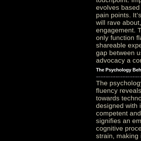
evolves based 
pain points. It
will rave about
engagement. Th
only function 
shareable expe
gap between us
advocacy a cor
The Psychology Beh
The psycholog
fluency reveals
towards techno
designed with 
competent and 
signifies an em
cognitive proc
strain, making 