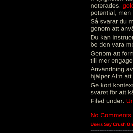
noterades.
gol
potential, men 
Så svarar du me
genom att använ
Du kan instrue
be den vara mer
Genom att form
till mer engag
Användning av 
hjälper AI:n at
Ge kort kontext
svaret för att 
Filed under:
Un
No Comments
Users Say Crush On 