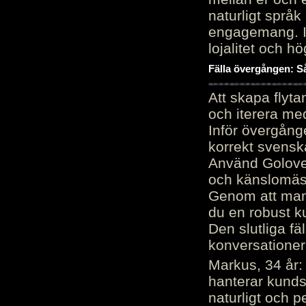
naturligt språk
engagemang. Im
lojalitet och h
Fälla övergången: Så
Att skapa flyt
och iterera me
Inför övergång
korrekt svenska
Använd Golove 
och känslomäss
Genom att manu
du en robust k
Den slutliga fä
konversationer i
Markus, 34 år: 
hanterar kunds
naturligt och pe