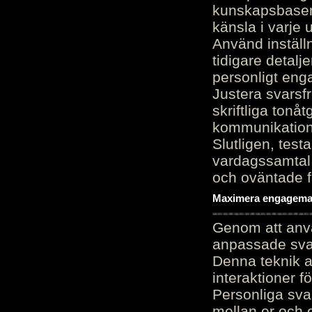
kunskapsbasen
känsla i varje 
Använd inställn
tidigare detalj
personligt en
Justera svarsf
skriftliga tonå
kommunikation
Slutligen, test
vardagssamtal 
och oväntade f
Maximera engagemang
Genom att anvä
anpassade sva
Denna teknik 
interaktioner 
Personliga sva
mellan er och 