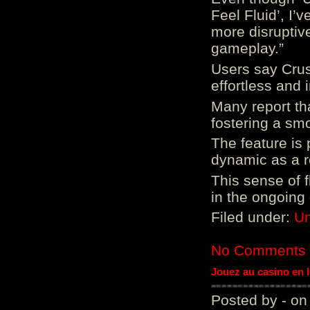
Feel Fluid’, I’
more disruptiv
gameplay.”
Users say Crus
effortless and i
Many report tha
fostering a sm
The feature is p
dynamic as a re
This sense of 
in the ongoing
Filed under:
Un
No Comments
Jouez au casino en 
Posted by - on