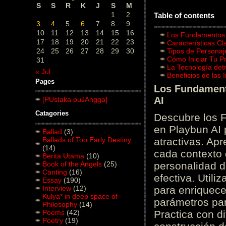
S
S
R
K
J
S
M
1
2
Table of contents
3
4
5
6
7
8
9
10
11
12
13
14
15
16
Los Fundamentos d
17
18
19
20
21
22
23
Características C
24
25
26
27
28
29
30
Tipos de Personaj
Cómo Iniciar Tu P
31
La Tecnología det
« Jul
Beneficios de las
Pages
Los Fundamento
AI
[PUstaka puJAngga]
Catagories
Descubre los 
en Playbun AI 
Ballad
(3)
Ballads of Too Early Destiny
atractivas. Ap
(14)
cada contexto d
Berita Utama
(10)
Book of the Angels
(25)
personalidad d
Canting
(16)
efectiva. Utili
Essay
(190)
Interview
(12)
para enriquece
Kulya* in deep space of
parámetros par
Philosophy
(14)
Poems
(42)
Practica con d
Poetry
(19)