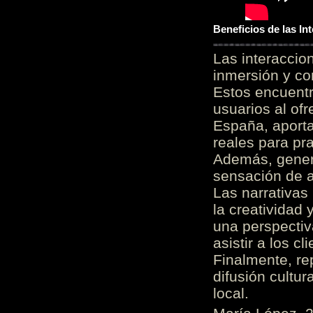
Beneficios de las I
Las interacci
inmersión y co
Estos encuentr
usuarios al of
España, aporta
reales para pra
Además, gener
sensación de a
Las narrativas
la creatividad 
una perspectiv
asistir a los c
Finalmente, re
difusión cultur
local.