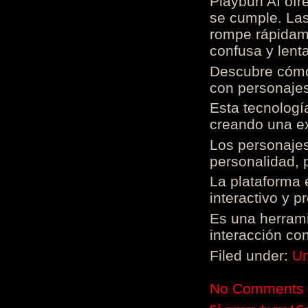
Playbun AI ofr
se cumple. Las
rompe rápidame
confusa y lenta
Descubre cómo 
con personajes
Esta tecnologí
creando una ex
Los personajes
personalidad, 
La plataforma 
interactivo y 
Es una herrami
interacción con
Filed under:
Un
No Comments