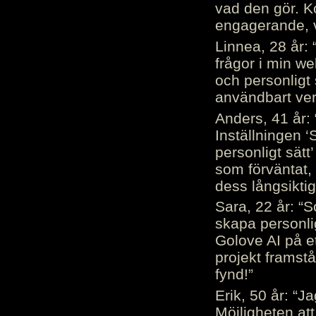
vad den gör. 
engagerande, v
Linnea, 28 år: 
frågor i min we
och personligt 
användbart ver
Anders, 41 år: 
Inställningen ‘
personligt sätt
som förväntat, 
dess långsiktig
Sara, 22 år: “S
skapa personli
Golove AI på et
projekt framstå
fynd!”
Erik, 50 år: “
Möjligheten att