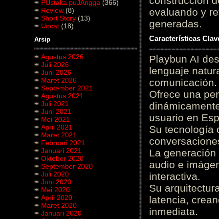
construcción de
PUstaka puJAngga
(366)
Review
(8)
evaluando y re
Short Story
(13)
generadas.
Uncat
(18)
Características Cla
Arsip
Agustus 2026
Playbun AI des
Juli 2026
lenguaje natur
Juni 2026
Maret 2026
comunicación.
September 2021
Ofrece una pe
Agustus 2021
Juli 2021
dinámicamente 
Juni 2021
usuario en Es
Mei 2021
April 2021
Su tecnología 
Maret 2021
conversaciones
Februari 2021
Januari 2021
La generación 
Oktober 2020
audio e imágen
September 2020
Juli 2020
interactiva.
Juni 2020
Su arquitectur
Mei 2020
April 2020
latencia, crea
Maret 2020
inmediata.
Januari 2020