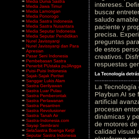
Media Dunia Sastra
intereses. Defi
Media Jawa Timur
buscar entrete
Media Lamongan
Media Ponorogo
saludo amable 
Media Sastra Indonesia
paciente y prop
Media Sastra Nusantara
Media Seputar Indonesia
precisa. Experi
Media Seputar Pendidikan
preguntas para
Nurel Javissyarqi
Nurel Javissyarqi dan Para
de estos perso
Apresian
creativos. Disf
Pasar Seni Indonesia
Pembebasan Sastra
respuestas gene
Penerbit PUstaka puJAngga
Puisi-Puisi Indonesia
La Tecnología detrás
Sajak-Sajak Pertiwi
Sanggar Lukis Alam
Sastra Gerilyawan
La Tecnología 
Sastra Luar Pulau
Playbun AI se 
Sastra Pemberontak
Sastra Perlawanan
artificial ava
Sastra Pesantren
procesan entor
Sastra Revolusioner
Sastra Tanah Air
dinámicas y pe
Sastra-Indonesia.com
de motores de 
Sayap Sembrani
SelaSastra Boenga Ketjil
calidad visual
Seputar Sastra Indonesia
plataforma em