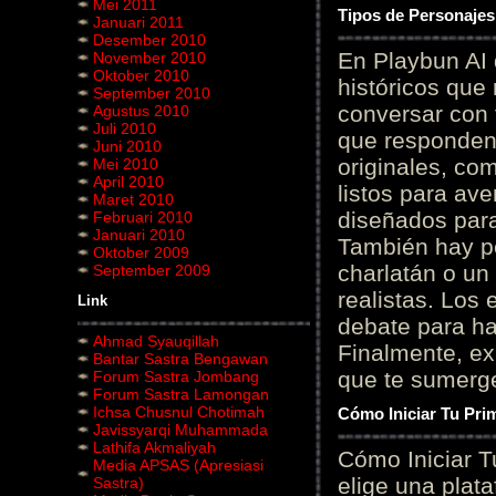
Mei 2011
Tipos de Personajes
Januari 2011
Desember 2010
En Playbun AI 
November 2010
Oktober 2010
históricos que
September 2010
conversar con f
Agustus 2010
Juli 2010
que responden 
Juni 2010
originales, com
Mei 2010
April 2010
listos para av
Maret 2010
diseñados para
Februari 2010
Januari 2010
También hay p
Oktober 2009
charlatán o un
September 2009
realistas. Los
Link
debate para hab
Ahmad Syauqillah
Finalmente, ex
Bantar Sastra Bengawan
que te sumerge
Forum Sastra Jombang
Forum Sastra Lamongan
Ichsa Chusnul Chotimah
Cómo Iniciar Tu Pri
Javissyarqi Muhammada
Lathifa Akmaliyah
Cómo Iniciar T
Media APSAS (Apresiasi
elige una plat
Sastra)