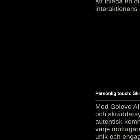
att inleda en d
interaktionens
Personlig touch: Sk
Med Golove AI 
och skräddarsy
autentisk komm
varje mottagar
unik och engag