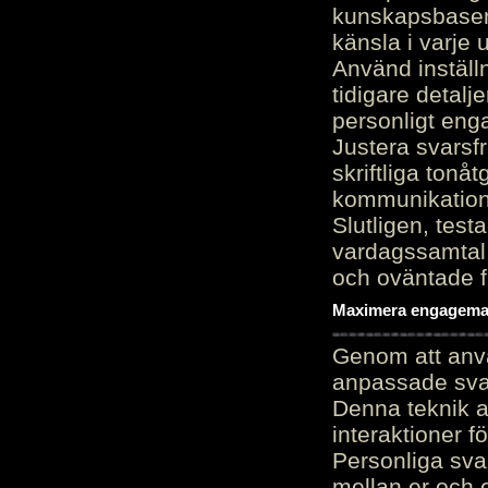
kunskapsbasen
känsla i varje 
Använd inställn
tidigare detalj
personligt en
Justera svarsf
skriftliga tonå
kommunikation
Slutligen, test
vardagssamtal 
och oväntade f
Maximera engagemang
Genom att anvä
anpassade sva
Denna teknik 
interaktioner 
Personliga sva
mellan er och 