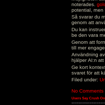
noterades.
gol
potential, men 
Så svarar du me
genom att använ
Du kan instrue
be den vara mer
Genom att form
till mer engag
Användning av 
hjälper AI:n at
Ge kort kontext
svaret för att 
Filed under:
Un
No Comments
Users Say Crush On 