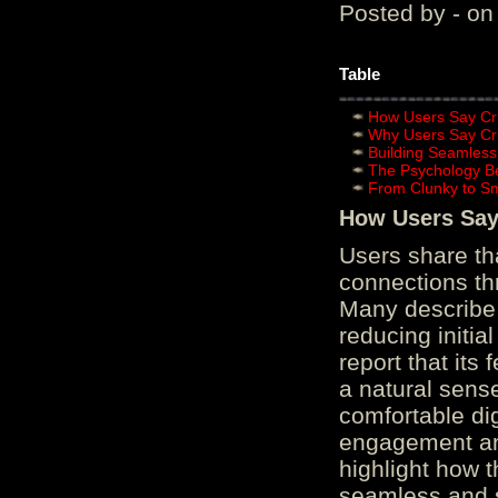
Posted by - on
Table
How Users Say Cru
Why Users Say Cru
Building Seamless
The Psychology B
From Clunky to S
How Users Say 
Users share th
connections th
Many describe 
reducing initi
report that its
a natural sens
comfortable di
engagement and
highlight how 
seamless and s