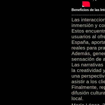
Beneficios de las I
Las interacci
inmersión y co
Estos encuentr
usuarios al of
España, aporta
reales para pra
Además, gener
sensación de a
Las narrativas
la creatividad 
una perspectiv
asistir a los c
Finalmente, re
difusión cultur
local.