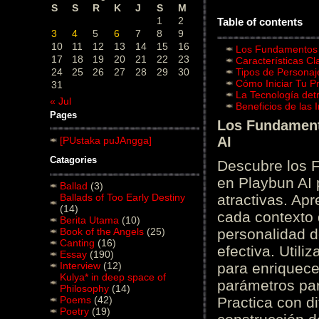
S
S
R
K
J
S
M
1
2
Table of contents
3
4
5
6
7
8
9
10
11
12
13
14
15
16
Los Fundamentos d
17
18
19
20
21
22
23
Características C
24
25
26
27
28
29
30
Tipos de Personaj
Cómo Iniciar Tu P
31
La Tecnología det
« Jul
Beneficios de las
Pages
Los Fundamento
AI
[PUstaka puJAngga]
Catagories
Descubre los 
en Playbun AI 
Ballad
(3)
Ballads of Too Early Destiny
atractivas. Ap
(14)
cada contexto d
Berita Utama
(10)
Book of the Angels
(25)
personalidad d
Canting
(16)
efectiva. Utili
Essay
(190)
Interview
(12)
para enriquece
Kulya* in deep space of
parámetros par
Philosophy
(14)
Poems
(42)
Practica con d
Poetry
(19)