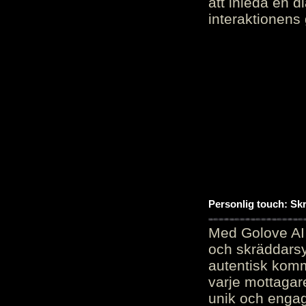
att inleda en d
interaktionens
Personlig touch: Sk
Med Golove AI 
och skräddarsy
autentisk komm
varje mottagar
unik och engag