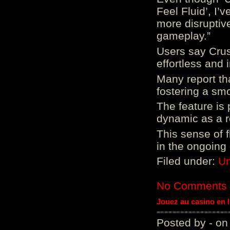
Feel Fluid’, I’
more disruptiv
gameplay.”
Users say Crus
effortless and i
Many report tha
fostering a sm
The feature is p
dynamic as a re
This sense of 
in the ongoing
Filed under:
Un
No Comments
Jouez au casino en 
Posted by - on