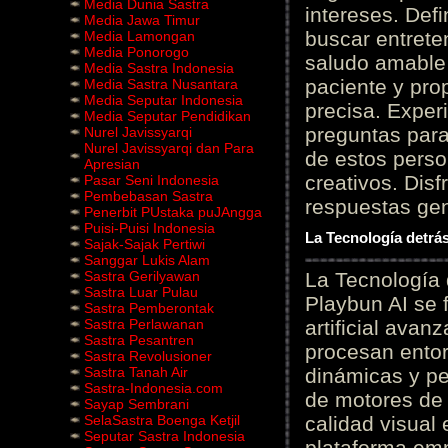
Media Dunia Sastra
intereses. Defi
Media Jawa Timur
buscar entrete
Media Lamongan
Media Ponorogo
saludo amable 
Media Sastra Indonesia
paciente y prop
Media Sastra Nusantara
Media Seputar Indonesia
precisa. Experi
Media Seputar Pendidikan
preguntas para
Nurel Javissyarqi
Nurel Javissyarqi dan Para
de estos perso
Apresian
creativos. Disf
Pasar Seni Indonesia
Pembebasan Sastra
respuestas gene
Penerbit PUstaka puJAngga
Puisi-Puisi Indonesia
La Tecnología detrás
Sajak-Sajak Pertiwi
Sanggar Lukis Alam
Sastra Gerilyawan
La Tecnología 
Sastra Luar Pulau
Playbun AI se 
Sastra Pemberontak
Sastra Perlawanan
artificial ava
Sastra Pesantren
procesan entor
Sastra Revolusioner
Sastra Tanah Air
dinámicas y pe
Sastra-Indonesia.com
de motores de 
Sayap Sembrani
SelaSastra Boenga Ketjil
calidad visual
Seputar Sastra Indonesia
plataforma em