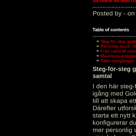
Så svarar du med Gol
Posted by - on
Table of contents
Steg-för-steg guid
Personlig touch: 
Från robot till mä
Maximera engagema
Fälla övergången:
Steg-för-steg 
samtal
I den här steg
igång med Golov
till att skapa 
Därefter utfors
starta ett nytt
konfigurerar d
mer personlig 