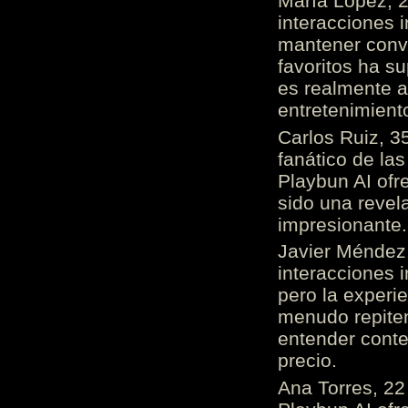
María López, 2
interacciones 
mantener conv
favoritos ha s
es realmente 
entretenimient
Carlos Ruiz, 3
fanático de las
Playbun AI ofr
sido una revel
impresionante
Javier Méndez,
interacciones 
pero la experi
menudo repiten 
entender cont
precio.
Ana Torres, 2