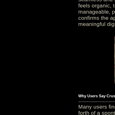
feels organic, 
manageable, pos
confirms the ap
meaningful digi
Why Users Say Crush
Many users fin
forth of a spo