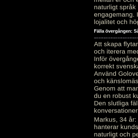
naturligt språk
engagemang. Im
lojalitet och h
Fälla övergången: Så
Att skapa flyt
och iterera me
Inför övergång
korrekt svenska
Använd Golove 
och känslomäss
Genom att manu
du en robust k
Den slutliga fä
konversationer i
Markus, 34 år: 
hanterar kunds
naturligt och pe