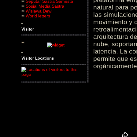
Seputar Sastra Semesta
Sosial Media Sastra
natural para pe
Wislawa Dewi
las simulacion
World letters
movimiento y d
retroalimentaci
Visitor
arquitectura d
nube, soportan
latencia. La c
permite que es
Visitor Locations
orgánicamente 