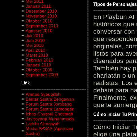
Mei 2011
Tipos de Personajes
Januari 2011
Desember 2010
En Playbun AI 
November 2010
Oktober 2010
históricos que
September 2010
conversar con f
Agustus 2010
Juli 2010
que responden 
Juni 2010
originales, com
Mei 2010
April 2010
listos para av
Maret 2010
diseñados para
Februari 2010
Januari 2010
También hay p
Oktober 2009
charlatán o un
September 2009
realistas. Los
Link
debate para hab
Ahmad Syauqillah
Finalmente, ex
Bantar Sastra Bengawan
que te sumerge
Forum Sastra Jombang
Forum Sastra Lamongan
Ichsa Chusnul Chotimah
Cómo Iniciar Tu Pri
Javissyarqi Muhammada
Lathifa Akmaliyah
Cómo Iniciar T
Media APSAS (Apresiasi
elige una plat
Sastra)