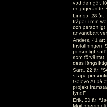
vad den gör. 
engagerande, v
Linnea, 28 år: 
frågor i min we
och personligt 
användbart ver
Anders, 41 år: 
Inställningen ‘
personligt sätt
som förväntat, 
dess långsiktig
Sara, 22 år: “S
skapa personli
Golove AI på et
projekt framstå
fynd!”
Erik, 50 år: “
Möjligheten att