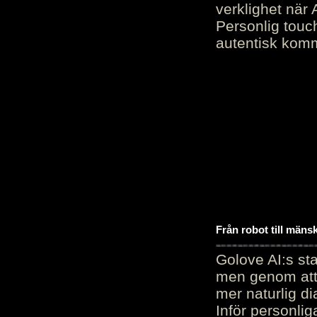
verklighet när 
Personlig touc
autentisk kommu
Från robot till mäns
Golove AI:s sta
men genom att 
mer naturlig di
Inför personli