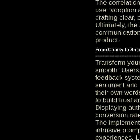
The correlation
user adoption 
crafting clear, 
Ultimately, the
communication c
product.
From Clunky to Smo
Transform you
smooth “Users
feedback system
sentiment and 
their own word
to build trust 
Displaying auth
conversion rat
The implementa
intrusive promp
experiences. L