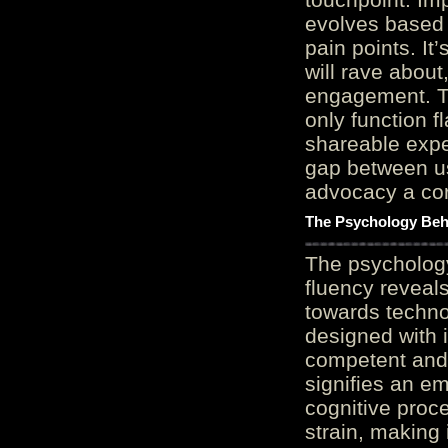
evolves based 
pain points. It
will rave about
engagement. Th
only function 
shareable expe
gap between us
advocacy a cor
The Psychology Beh
The psycholog
fluency reveals
towards techno
designed with 
competent and 
signifies an em
cognitive proc
strain, making 