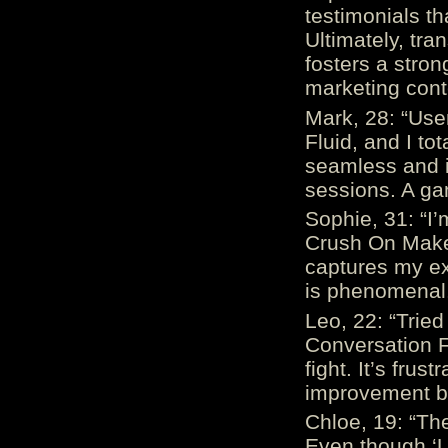
testimonials th
Ultimately, tr
fosters a stro
marketing cont
Mark, 28: “Us
Fluid, and I to
seamless and i
sessions. A ga
Sophie, 31: “I
Crush On Makes
captures my ex
is phenomenal.
Leo, 22: “Trie
Conversation Fe
fight. It’s frus
improvement be
Chloe, 19: “The
Even though ‘