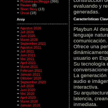
construcción de
PUstaka puJAngga
(366)
Review
(8)
evaluando y re
Short Story
(13)
generadas.
Uncat
(18)
Características Cla
Arsip
Agustus 2026
Playbun AI des
Juli 2026
lenguaje natur
Juni 2026
Maret 2026
comunicación.
September 2021
Ofrece una pe
Agustus 2021
Juli 2021
dinámicamente 
Juni 2021
usuario en Es
Mei 2021
April 2021
Su tecnología 
Maret 2021
conversaciones
Februari 2021
Januari 2021
La generación 
Oktober 2020
audio e imágen
September 2020
Juli 2020
interactiva.
Juni 2020
Su arquitectur
Mei 2020
April 2020
latencia, crea
Maret 2020
inmediata.
Januari 2020