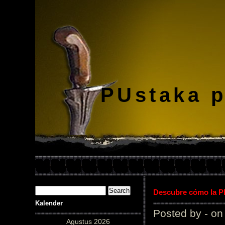
PUstaka 
Descubre cómo la Pl
Kalender
Posted by - on
Agustus 2026