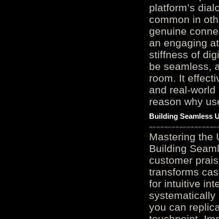
platform’s dial
common in othe
genuine connec
an engaging at
stiffness of di
be seamless, a
room. It effect
and real-world 
reason why user
Building Seamless U
Mastering the 
Building Seaml
customer prais
transforms cas
for intuitive in
systematically
you can replic
touchpoint. Im