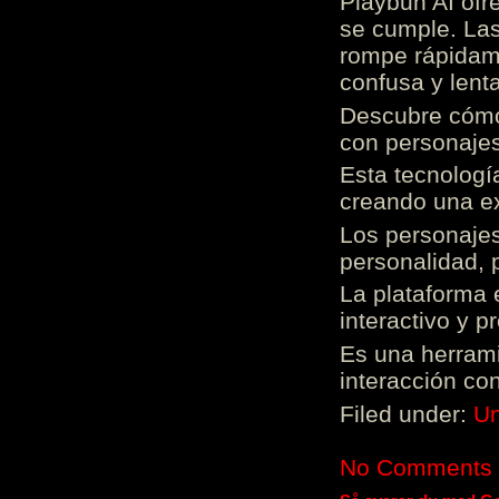
Playbun AI ofr
se cumple. Las
rompe rápidame
confusa y lenta
Descubre cómo 
con personajes
Esta tecnologí
creando una ex
Los personajes
personalidad, 
La plataforma 
interactivo y 
Es una herrami
interacción con
Filed under:
Un
No Comments