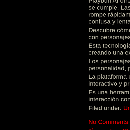
Playbun AI ofr
se cumple. Las
rompe rápidame
confusa y lenta
Descubre cómo 
con personajes
Esta tecnologí
creando una ex
Los personajes
personalidad, 
La plataforma 
interactivo y 
Es una herrami
interacción con
Filed under:
Un
No Comments