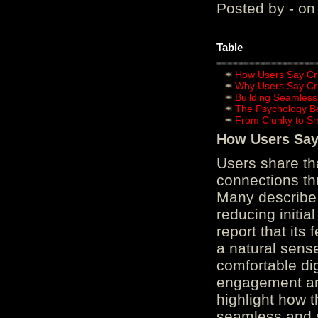
Posted by - on
Table
How Users Say Cru
Why Users Say Cru
Building Seamless
The Psychology B
From Clunky to S
How Users Say 
Users share th
connections th
Many describe 
reducing initi
report that its
a natural sens
comfortable di
engagement and
highlight how 
seamless and s