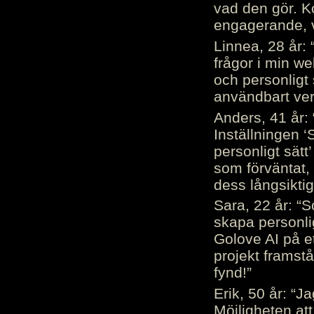
vad den gör. 
engagerande, v
Linnea, 28 år: 
frågor i min we
och personligt 
användbart ver
Anders, 41 år: 
Inställningen ‘
personligt sätt
som förväntat, 
dess långsiktig
Sara, 22 år: “S
skapa personli
Golove AI på et
projekt framstå
fynd!”
Erik, 50 år: “
Möjligheten att