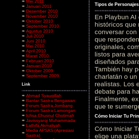
Mei 2011
Tipos de Personajes
Januari 2011
Desember 2010
En Playbun AI 
November 2010
Oktober 2010
históricos que
September 2010
conversar con f
Agustus 2010
Juli 2010
que responden 
Juni 2010
originales, com
Mei 2010
April 2010
listos para av
Maret 2010
diseñados para
Februari 2010
Januari 2010
También hay p
Oktober 2009
charlatán o un
September 2009
realistas. Los
Link
debate para hab
Ahmad Syauqillah
Finalmente, ex
Bantar Sastra Bengawan
que te sumerge
Forum Sastra Jombang
Forum Sastra Lamongan
Ichsa Chusnul Chotimah
Cómo Iniciar Tu Pri
Javissyarqi Muhammada
Lathifa Akmaliyah
Cómo Iniciar T
Media APSAS (Apresiasi
elige una plat
Sastra)