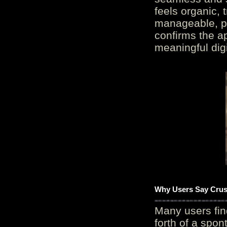
feels organic, 
manageable, pos
confirms the ap
meaningful digi
Why Users Say Crush
Many users fin
forth of a spo