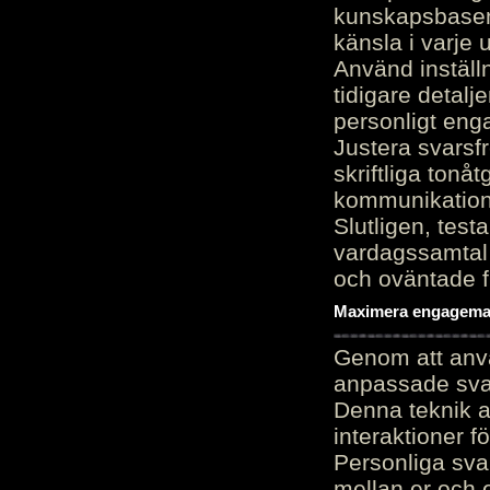
kunskapsbasen
känsla i varje 
Använd inställn
tidigare detalj
personligt en
Justera svarsf
skriftliga tonå
kommunikation
Slutligen, test
vardagssamtal 
och oväntade f
Maximera engagemang
Genom att anvä
anpassade sva
Denna teknik 
interaktioner 
Personliga sva
mellan er och 