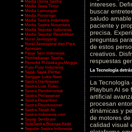
Media Dunia Sastra
intereses. Defi
Media Jawa Timur
buscar entrete
Media Lamongan
Media Ponorogo
saludo amable 
Media Sastra Indonesia
paciente y prop
Media Sastra Nusantara
Media Seputar Indonesia
precisa. Experi
Media Seputar Pendidikan
preguntas para
Nurel Javissyarqi
Nurel Javissyarqi dan Para
de estos perso
Apresian
creativos. Disf
Pasar Seni Indonesia
Pembebasan Sastra
respuestas gene
Penerbit PUstaka puJAngga
Puisi-Puisi Indonesia
La Tecnología detrás
Sajak-Sajak Pertiwi
Sanggar Lukis Alam
Sastra Gerilyawan
La Tecnología 
Sastra Luar Pulau
Playbun AI se 
Sastra Pemberontak
Sastra Perlawanan
artificial ava
Sastra Pesantren
procesan entor
Sastra Revolusioner
Sastra Tanah Air
dinámicas y pe
Sastra-Indonesia.com
de motores de 
Sayap Sembrani
SelaSastra Boenga Ketjil
calidad visual
Seputar Sastra Indonesia
plataforma em