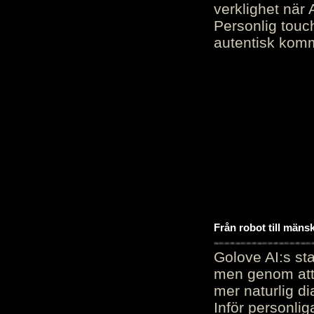
verklighet när 
Personlig touc
autentisk kommu
Från robot till mäns
Golove AI:s sta
men genom att 
mer naturlig di
Inför personli