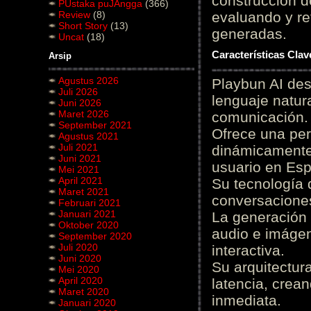
construcción de
PUstaka puJAngga
(366)
Review
(8)
evaluando y re
Short Story
(13)
generadas.
Uncat
(18)
Características Cla
Arsip
Agustus 2026
Playbun AI des
Juli 2026
lenguaje natur
Juni 2026
Maret 2026
comunicación.
September 2021
Ofrece una pe
Agustus 2021
Juli 2021
dinámicamente 
Juni 2021
usuario en Es
Mei 2021
April 2021
Su tecnología 
Maret 2021
conversaciones
Februari 2021
Januari 2021
La generación 
Oktober 2020
audio e imágen
September 2020
Juli 2020
interactiva.
Juni 2020
Su arquitectur
Mei 2020
April 2020
latencia, crea
Maret 2020
inmediata.
Januari 2020