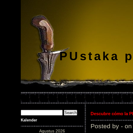
PUstaka 
Descubre cómo la Pl
Kalender
Posted by - on
Agustus 2026