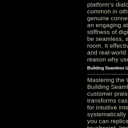
platform’s dial
common in othe
genuine connec
an engaging at
stiffness of di
be seamless, a
room. It effect
and real-world 
reason why user
Building Seamless U
Mastering the 
Building Seaml
customer prais
transforms cas
for intuitive in
systematically
you can replic
touchpoint. Im