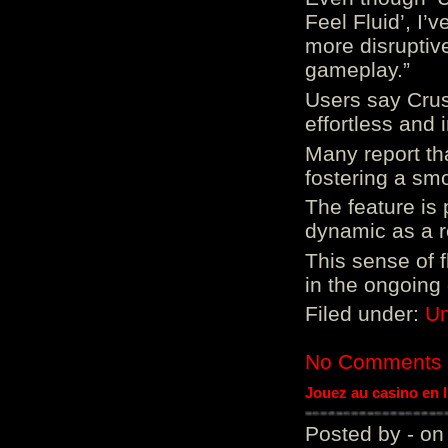
Feel Fluid’, I’
more disruptiv
gameplay.”
Users say Crus
effortless and i
Many report tha
fostering a sm
The feature is p
dynamic as a re
This sense of 
in the ongoing
Filed under:
Un
No Comments
Jouez au casino en 
Posted by - on