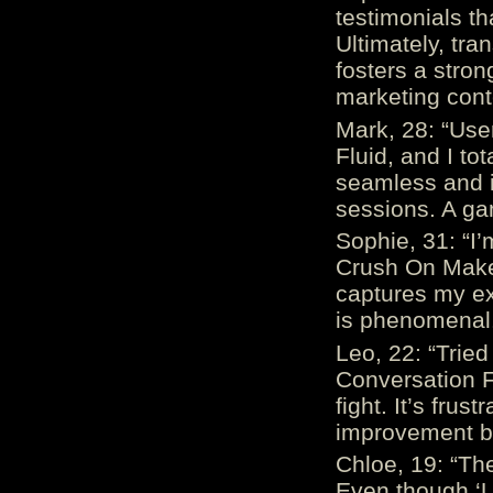
testimonials th
Ultimately, tr
fosters a stro
marketing cont
Mark, 28: “Us
Fluid, and I to
seamless and i
sessions. A ga
Sophie, 31: “I
Crush On Makes
captures my ex
is phenomenal.
Leo, 22: “Trie
Conversation Fe
fight. It’s frus
improvement be
Chloe, 19: “The
Even though ‘