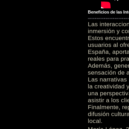
Beneficios de las I
Las interacci
inmersión y co
Estos encuentr
usuarios al of
España, aporta
reales para pra
Además, gener
sensación de a
Las narrativas
la creatividad 
una perspectiv
asistir a los c
Finalmente, re
difusión cultur
local.