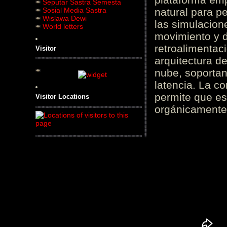
Seputar Sastra Semesta
Sosial Media Sastra
natural para pe
Wislawa Dewi
las simulacion
World letters
movimiento y d
retroalimentaci
Visitor
arquitectura d
nube, soportan
latencia. La c
permite que es
Visitor Locations
orgánicamente 