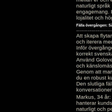
naturligt språk
engagemang. Im
lojalitet och h
Fälla övergången: Så
Att skapa flyt
och iterera me
Inför övergång
korrekt svenska
Använd Golove 
och känslomäss
Genom att manu
du en robust k
Den slutliga fä
konversationer i
Markus, 34 år: 
hanterar kunds
naturligt och pe