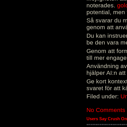
noterades.
gol
potential, men 
Så svarar du me
genom att använ
Du kan instrue
be den vara mer
Genom att form
till mer engag
Användning av 
hjälper AI:n at
Ge kort kontext
svaret för att 
Filed under:
Un
No Comments
Users Say Crush On 