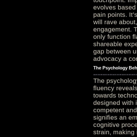
evolves based 
pain points. It
will rave about
engagement. Th
only function 
shareable expe
gap between us
advocacy a cor
The Psychology Beh
The psycholog
fluency reveals
towards techno
designed with 
competent and 
signifies an em
cognitive proc
strain, making 