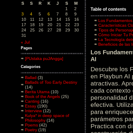
S
S
R
K
J
S
M
1
2
Table of contents
3
4
5
6
7
8
9
10
11
12
13
14
15
16
Los Fundamentos d
17
18
19
20
21
22
23
Características C
24
25
26
27
28
29
30
Tipos de Personaj
Cómo Iniciar Tu P
31
La Tecnología det
« Jul
Beneficios de las
Pages
Los Fundamento
AI
[PUstaka puJAngga]
Catagories
Descubre los 
en Playbun AI 
Ballad
(3)
Ballads of Too Early Destiny
atractivas. Ap
(14)
cada contexto d
Berita Utama
(10)
Book of the Angels
(25)
personalidad d
Canting
(16)
efectiva. Utili
Essay
(190)
Interview
(12)
para enriquece
Kulya* in deep space of
parámetros par
Philosophy
(14)
Poems
(42)
Practica con d
Poetry
(19)