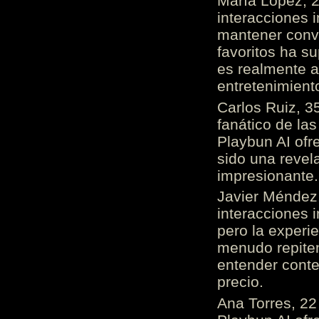
María López, 2
interacciones 
mantener conv
favoritos ha s
es realmente 
entretenimient
Carlos Ruiz, 3
fanático de las
Playbun AI ofr
sido una revel
impresionante
Javier Méndez,
interacciones 
pero la experi
menudo repiten 
entender cont
precio.
Ana Torres, 2