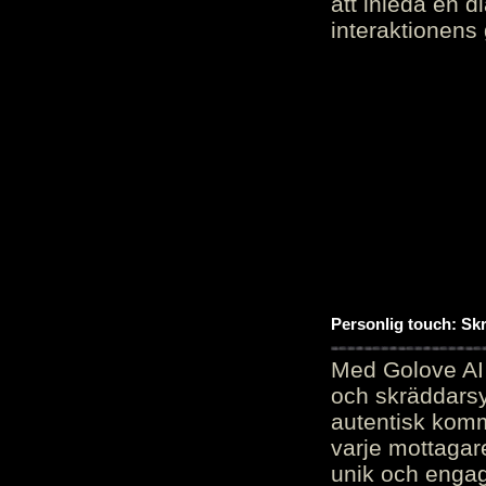
att inleda en d
interaktionens
Personlig touch: Sk
Med Golove AI 
och skräddarsy
autentisk komm
varje mottagar
unik och engag