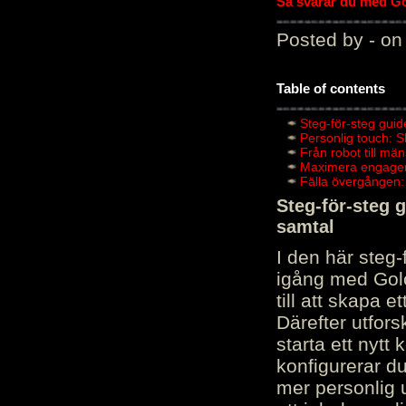
Så svarar du med Gol
Posted by - on
Table of contents
Steg-för-steg guid
Personlig touch: 
Från robot till mä
Maximera engagema
Fälla övergången:
Steg-för-steg 
samtal
I den här steg
igång med Golov
till att skapa 
Därefter utfors
starta ett nytt
konfigurerar d
mer personlig 