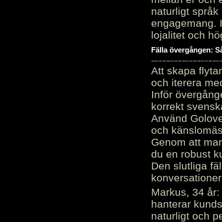
naturligt språk
engagemang. Im
lojalitet och h
Fälla övergången: Så
Att skapa flyt
och iterera me
Inför övergång
korrekt svenska
Använd Golove 
och känslomäss
Genom att manu
du en robust k
Den slutliga fä
konversationer i
Markus, 34 år: 
hanterar kunds
naturligt och pe