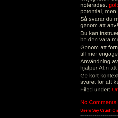
noterades.
gol
potential, men 
Så svarar du me
genom att använ
Du kan instrue
be den vara mer
Genom att form
till mer engag
Användning av 
hjälper AI:n at
Ge kort kontext
svaret för att 
Filed under:
Un
No Comments
Users Say Crush On 