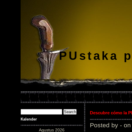
PUstaka 
Descubre cómo la Pl
Kalender
Posted by - on
Agustus 2026