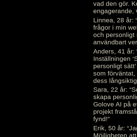
vad den gör. 
engagerande, v
Linnea, 28 år: 
frågor i min we
och personligt 
användbart ver
Anders, 41 år: 
Inställningen ‘
personligt sätt
som förväntat, 
dess långsiktig
Sara, 22 år: “S
skapa personli
Golove AI på et
projekt framstå
fynd!”
Erik, 50 år: “
Möjligheten att