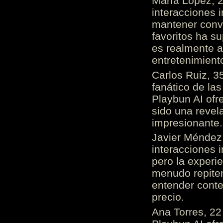
María López, 2
interacciones 
mantener conv
favoritos ha s
es realmente 
entretenimient
Carlos Ruiz, 3
fanático de las
Playbun AI ofr
sido una revel
impresionante
Javier Méndez,
interacciones 
pero la experi
menudo repiten 
entender cont
precio.
Ana Torres, 2