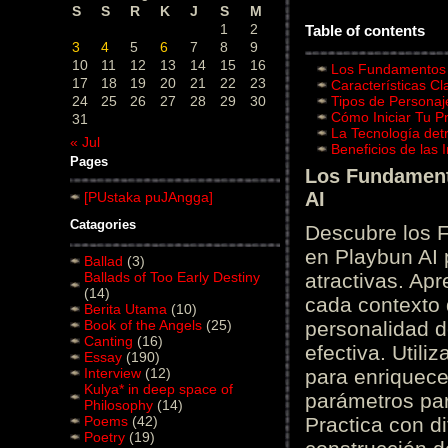
S
S
R
K
J
S
M
1
2
Table of contents
3
4
5
6
7
8
9
10
11
12
13
14
15
16
Los Fundamentos d
17
18
19
20
21
22
23
Características C
24
25
26
27
28
29
30
Tipos de Personaj
Cómo Iniciar Tu P
31
La Tecnología det
« Jul
Beneficios de las
Pages
Los Fundamento
AI
[PUstaka puJAngga]
Catagories
Descubre los 
en Playbun AI 
Ballad
(3)
Ballads of Too Early Destiny
atractivas. Ap
(14)
cada contexto d
Berita Utama
(10)
Book of the Angels
(25)
personalidad d
Canting
(16)
efectiva. Utili
Essay
(190)
Interview
(12)
para enriquece
Kulya* in deep space of
parámetros par
Philosophy
(14)
Poems
(42)
Practica con d
Poetry
(19)