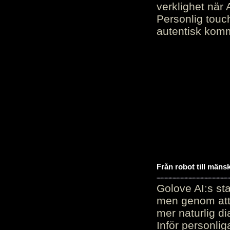
verklighet när 
Personlig touc
autentisk kommu
Från robot till mäns
Golove AI:s sta
men genom att 
mer naturlig di
Inför personli