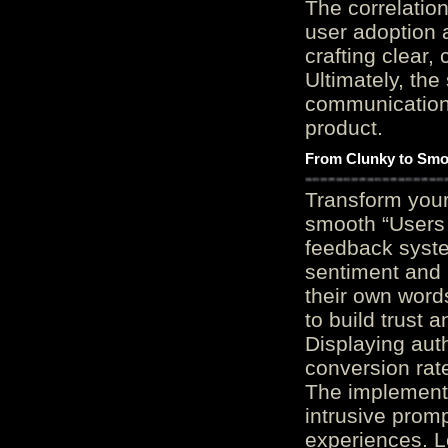
The correlation
user adoption 
crafting clear, 
Ultimately, the
communication c
product.
From Clunky to Smo
Transform you
smooth “Users
feedback system
sentiment and 
their own word
to build trust 
Displaying auth
conversion rat
The implementa
intrusive promp
experiences. L