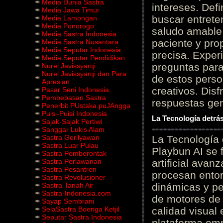
Media Dunia Sastra
intereses. Defi
Media Jawa Timur
buscar entrete
Media Lamongan
Media Ponorogo
saludo amable 
Media Sastra Indonesia
paciente y prop
Media Sastra Nusantara
Media Seputar Indonesia
precisa. Experi
Media Seputar Pendidikan
preguntas para
Nurel Javissyarqi
Nurel Javissyarqi dan Para
de estos perso
Apresian
creativos. Disf
Pasar Seni Indonesia
Pembebasan Sastra
respuestas gene
Penerbit PUstaka puJAngga
Puisi-Puisi Indonesia
La Tecnología detrás
Sajak-Sajak Pertiwi
Sanggar Lukis Alam
Sastra Gerilyawan
La Tecnología 
Sastra Luar Pulau
Playbun AI se 
Sastra Pemberontak
Sastra Perlawanan
artificial ava
Sastra Pesantren
procesan entor
Sastra Revolusioner
Sastra Tanah Air
dinámicas y pe
Sastra-Indonesia.com
de motores de 
Sayap Sembrani
SelaSastra Boenga Ketjil
calidad visual
Seputar Sastra Indonesia
plataforma em