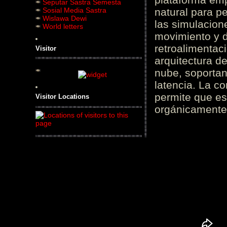
Seputar Sastra Semesta
Sosial Media Sastra
natural para pe
Wislawa Dewi
las simulacion
World letters
movimiento y d
retroalimentaci
Visitor
arquitectura d
nube, soportan
latencia. La c
permite que es
Visitor Locations
orgánicamente 