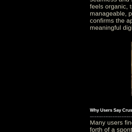
feels organic, 
manageable, pos
confirms the ap
meaningful digi
Why Users Say Crush
Many users fin
forth of a spo