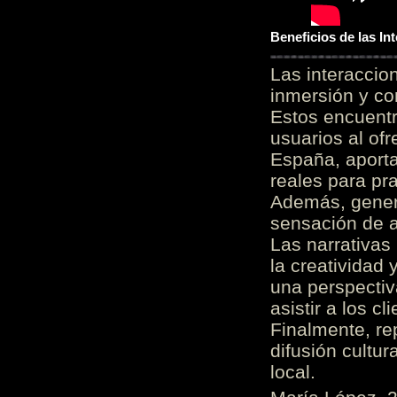
Beneficios de las I
Las interacci
inmersión y co
Estos encuentr
usuarios al of
España, aporta
reales para pra
Además, gener
sensación de a
Las narrativas
la creatividad 
una perspectiv
asistir a los c
Finalmente, re
difusión cultur
local.