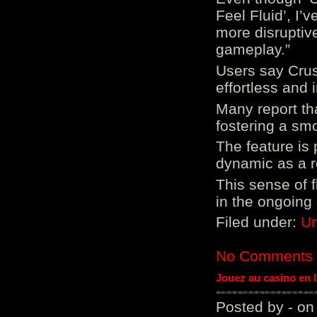
Feel Fluid’, I’
more disruptiv
gameplay.”
Users say Crus
effortless and i
Many report tha
fostering a sm
The feature is p
dynamic as a re
This sense of 
in the ongoing
Filed under:
Un
No Comments
Jouez au casino en 
Posted by - on