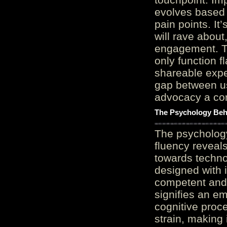
evolves based 
pain points. It
will rave about
engagement. Th
only function 
shareable expe
gap between us
advocacy a cor
The Psychology Beh
The psycholog
fluency reveals
towards techno
designed with 
competent and 
signifies an em
cognitive proc
strain, making 