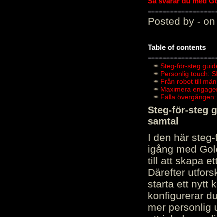
Så svarar du med Gol
Posted by - on
Table of contents
Steg-för-steg guid
Personlig touch: 
Från robot till mä
Maximera engagema
Fälla övergången:
Steg-för-steg 
samtal
I den här steg
igång med Golov
till att skapa 
Därefter utfors
starta ett nytt
konfigurerar d
mer personlig 