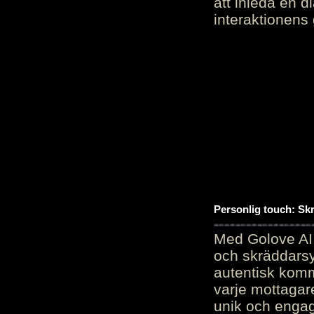
att inleda en d
interaktionens
Personlig touch: Sk
Med Golove AI 
och skräddarsy
autentisk komm
varje mottagar
unik och engag