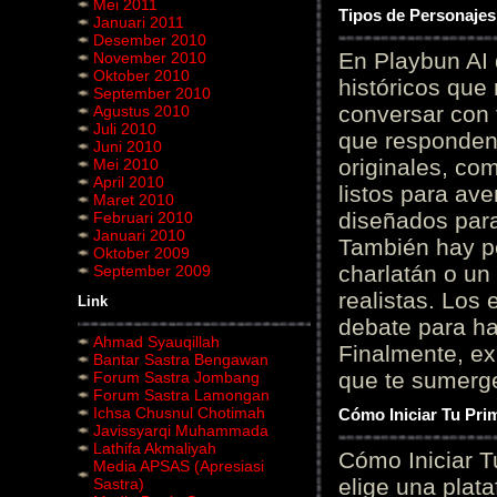
Mei 2011
Tipos de Personajes
Januari 2011
Desember 2010
En Playbun AI 
November 2010
Oktober 2010
históricos que
September 2010
conversar con f
Agustus 2010
Juli 2010
que responden 
Juni 2010
originales, com
Mei 2010
April 2010
listos para av
Maret 2010
diseñados para
Februari 2010
Januari 2010
También hay p
Oktober 2009
charlatán o un
September 2009
realistas. Los
Link
debate para hab
Ahmad Syauqillah
Finalmente, ex
Bantar Sastra Bengawan
que te sumerge
Forum Sastra Jombang
Forum Sastra Lamongan
Ichsa Chusnul Chotimah
Cómo Iniciar Tu Pri
Javissyarqi Muhammada
Lathifa Akmaliyah
Cómo Iniciar T
Media APSAS (Apresiasi
elige una plat
Sastra)