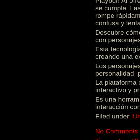
Playbun AI ofr
se cumple. Las
rompe rápidame
confusa y lenta
Descubre cómo 
con personajes
Esta tecnologí
creando una ex
Los personajes
personalidad, 
La plataforma 
interactivo y 
Es una herrami
interacción con
Filed under:
Un
No Comments