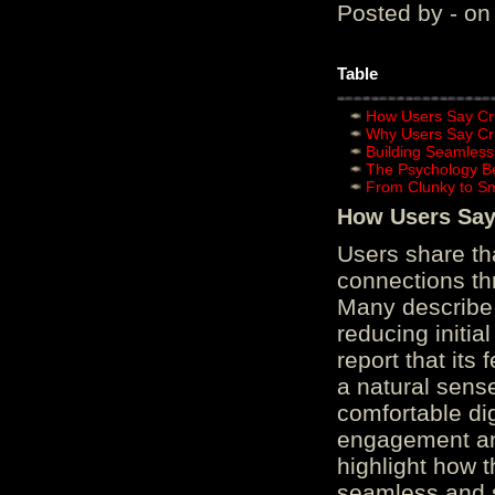
Posted by - on
Table
How Users Say Cru
Why Users Say Cru
Building Seamless
The Psychology B
From Clunky to S
How Users Say 
Users share th
connections th
Many describe 
reducing initi
report that its
a natural sens
comfortable di
engagement and
highlight how 
seamless and s