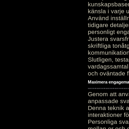
kunskapsbasen
känsla i varje 
Använd inställn
tidigare detalj
personligt en
Justera svarsf
skriftliga tonå
kommunikation
Slutligen, test
vardagssamtal 
och oväntade f
Maximera engagemang
Genom att anvä
anpassade sva
Denna teknik 
interaktioner 
Personliga sva
mellan er och 