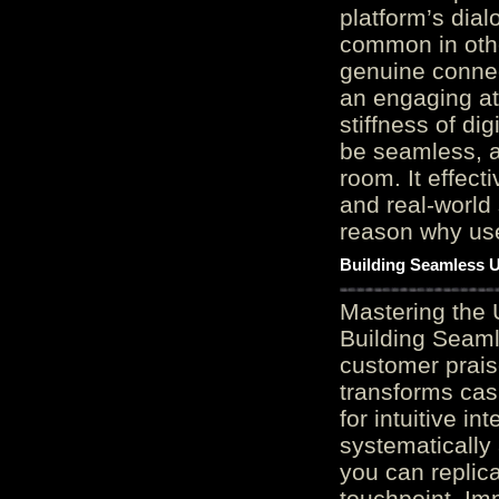
platform’s dial
common in othe
genuine connec
an engaging at
stiffness of di
be seamless, a
room. It effect
and real-world 
reason why user
Building Seamless U
Mastering the 
Building Seaml
customer prais
transforms cas
for intuitive in
systematically
you can replic
touchpoint. Im