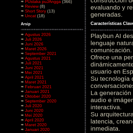
construcción de
PUstaka puJAngga
(366)
Review
(8)
evaluando y re
Short Story
(13)
generadas.
Uncat
(18)
Características Cla
Arsip
Agustus 2026
Playbun AI des
Juli 2026
lenguaje natur
Juni 2026
Maret 2026
comunicación.
September 2021
Ofrece una pe
Agustus 2021
Juli 2021
dinámicamente 
Juni 2021
usuario en Es
Mei 2021
April 2021
Su tecnología 
Maret 2021
conversaciones
Februari 2021
Januari 2021
La generación 
Oktober 2020
audio e imágen
September 2020
Juli 2020
interactiva.
Juni 2020
Su arquitectur
Mei 2020
April 2020
latencia, crea
Maret 2020
inmediata.
Januari 2020