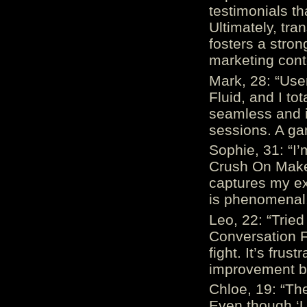
testimonials th
Ultimately, tr
fosters a stro
marketing cont
Mark, 28: “Us
Fluid, and I to
seamless and i
sessions. A ga
Sophie, 31: “I
Crush On Makes
captures my ex
is phenomenal.
Leo, 22: “Trie
Conversation Fe
fight. It’s frus
improvement be
Chloe, 19: “The
Even though ‘