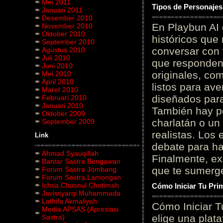
Mei 2011
Tipos de Personajes
Januari 2011
Desember 2010
En Playbun AI 
November 2010
Oktober 2010
históricos que
September 2010
conversar con f
Agustus 2010
Juli 2010
que responden 
Juni 2010
originales, com
Mei 2010
April 2010
listos para av
Maret 2010
diseñados para
Februari 2010
Januari 2010
También hay p
Oktober 2009
charlatán o un
September 2009
realistas. Los
Link
debate para hab
Ahmad Syauqillah
Finalmente, ex
Bantar Sastra Bengawan
que te sumerge
Forum Sastra Jombang
Forum Sastra Lamongan
Ichsa Chusnul Chotimah
Cómo Iniciar Tu Pri
Javissyarqi Muhammada
Lathifa Akmaliyah
Cómo Iniciar T
Media APSAS (Apresiasi
elige una plat
Sastra)