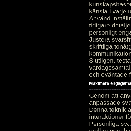
kunskapsbasen
känsla i varje 
Använd inställn
tidigare detalj
personligt en
Justera svarsf
skriftliga tonå
kommunikation
Slutligen, test
vardagssamtal 
och oväntade f
Maximera engagemang
Genom att anvä
anpassade sva
Denna teknik 
interaktioner 
Personliga sva
mellan er och 