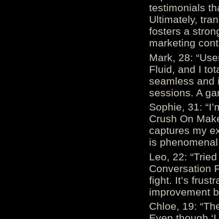
testimonials th
Ultimately, tr
fosters a stro
marketing cont
Mark, 28: “Us
Fluid, and I to
seamless and i
sessions. A ga
Sophie, 31: “I
Crush On Makes
captures my ex
is phenomenal.
Leo, 22: “Trie
Conversation Fe
fight. It’s frus
improvement be
Chloe, 19: “The
Even though ‘