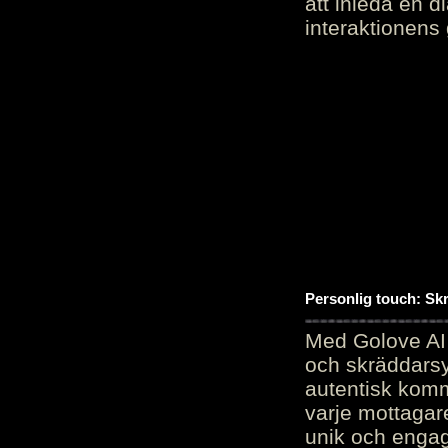
att inleda en d
interaktionens
Personlig touch: Sk
Med Golove AI 
och skräddarsy
autentisk komm
varje mottagar
unik och engag