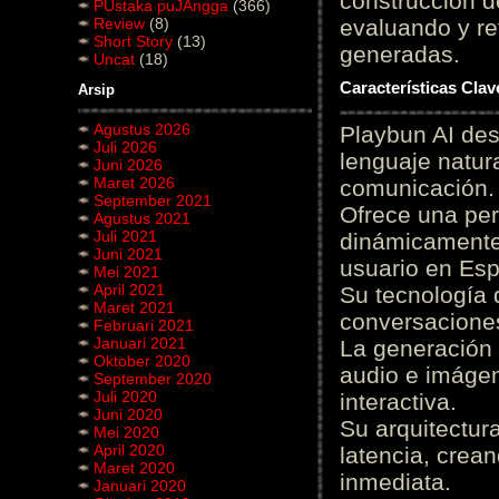
construcción de
PUstaka puJAngga
(366)
Review
(8)
evaluando y re
Short Story
(13)
generadas.
Uncat
(18)
Características Cla
Arsip
Agustus 2026
Playbun AI des
Juli 2026
lenguaje natur
Juni 2026
Maret 2026
comunicación.
September 2021
Ofrece una pe
Agustus 2021
Juli 2021
dinámicamente 
Juni 2021
usuario en Es
Mei 2021
April 2021
Su tecnología 
Maret 2021
conversaciones
Februari 2021
Januari 2021
La generación 
Oktober 2020
audio e imágen
September 2020
Juli 2020
interactiva.
Juni 2020
Su arquitectur
Mei 2020
April 2020
latencia, crea
Maret 2020
inmediata.
Januari 2020