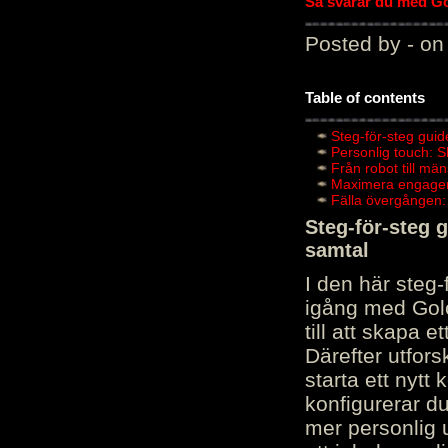
Så svarar du med Gol
Posted by - on
Table of contents
Steg-för-steg guid
Personlig touch: 
Från robot till mä
Maximera engagema
Fälla övergången:
Steg-för-steg 
samtal
I den här steg
igång med Golov
till att skapa 
Därefter utfors
starta ett nytt
konfigurerar d
mer personlig 