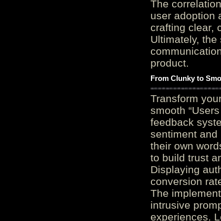
The correlation
user adoption 
crafting clear, 
Ultimately, the
communication c
product.
From Clunky to Smo
Transform you
smooth “Users
feedback system
sentiment and 
their own word
to build trust 
Displaying auth
conversion rat
The implementa
intrusive promp
experiences. L