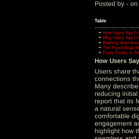
Posted by - on
Table
How Users Say Cru
Why Users Say Cru
Building Seamless
The Psychology B
From Clunky to S
How Users Say 
Users share th
connections th
Many describe 
reducing initi
report that its
a natural sens
comfortable di
engagement and
highlight how 
seamless and s