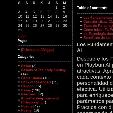
S
S
R
K
J
S
M
1
2
Table of contents
3
4
5
6
7
8
9
10
11
12
13
14
15
16
Los Fundamentos d
17
18
19
20
21
22
23
Características C
24
25
26
27
28
29
30
Tipos de Personaj
Cómo Iniciar Tu P
31
La Tecnología det
« Jul
Beneficios de las
Pages
Los Fundamento
AI
[PUstaka puJAngga]
Catagories
Descubre los 
en Playbun AI 
Ballad
(3)
Ballads of Too Early Destiny
atractivas. Ap
(14)
cada contexto d
Berita Utama
(10)
Book of the Angels
(25)
personalidad d
Canting
(16)
efectiva. Utili
Essay
(190)
Interview
(12)
para enriquece
Kulya* in deep space of
parámetros par
Philosophy
(14)
Poems
(42)
Practica con d
Poetry
(19)