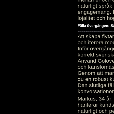
naturligt språk
engagemang. Im
lojalitet och h
Fälla övergången: Så
Att skapa flyt
och iterera me
Inför övergång
korrekt svenska
Använd Golove 
och känslomäss
Genom att manu
du en robust k
Den slutliga fä
konversationer i
Markus, 34 år: 
hanterar kunds
naturligt och pe