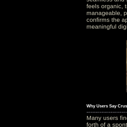
feels organic, 
manageable, pos
confirms the ap
meaningful digi
Why Users Say Crush
Many users fin
forth of a spo