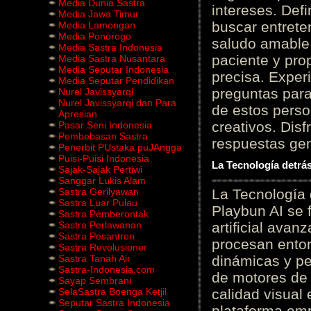
Media Dunia Sastra
intereses. Defi
Media Jawa Timur
buscar entrete
Media Lamongan
Media Ponorogo
saludo amable 
Media Sastra Indonesia
paciente y prop
Media Sastra Nusantara
Media Seputar Indonesia
precisa. Experi
Media Seputar Pendidikan
preguntas para
Nurel Javissyarqi
Nurel Javissyarqi dan Para
de estos perso
Apresian
creativos. Disf
Pasar Seni Indonesia
Pembebasan Sastra
respuestas gene
Penerbit PUstaka puJAngga
Puisi-Puisi Indonesia
La Tecnología detrás
Sajak-Sajak Pertiwi
Sanggar Lukis Alam
Sastra Gerilyawan
La Tecnología 
Sastra Luar Pulau
Playbun AI se 
Sastra Pemberontak
Sastra Perlawanan
artificial ava
Sastra Pesantren
procesan entor
Sastra Revolusioner
Sastra Tanah Air
dinámicas y pe
Sastra-Indonesia.com
de motores de 
Sayap Sembrani
SelaSastra Boenga Ketjil
calidad visual
Seputar Sastra Indonesia
plataforma em