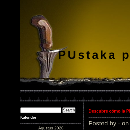
PUstaka 
Descubre cómo la Pl
Kalender
Posted by - on
Agustus 2026