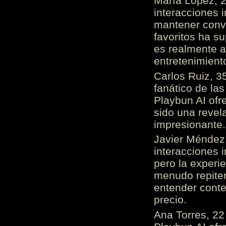
María López, 2
interacciones 
mantener conv
favoritos ha s
es realmente 
entretenimient
Carlos Ruiz, 3
fanático de las
Playbun AI ofr
sido una revel
impresionante
Javier Méndez,
interacciones 
pero la experi
menudo repiten 
entender cont
precio.
Ana Torres, 2