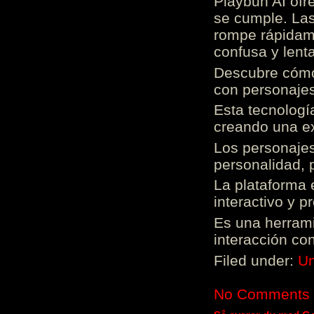
Playbun AI ofr
se cumple. Las
rompe rápidame
confusa y lenta
Descubre cómo 
con personajes
Esta tecnologí
creando una ex
Los personajes
personalidad, 
La plataforma 
interactivo y 
Es una herrami
interacción con
Filed under:
Un
No Comments