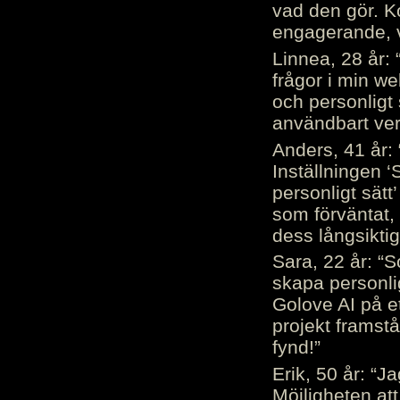
vad den gör. 
engagerande, v
Linnea, 28 år: 
frågor i min we
och personligt 
användbart ver
Anders, 41 år: 
Inställningen ‘
personligt sätt
som förväntat, 
dess långsiktig
Sara, 22 år: “S
skapa personli
Golove AI på et
projekt framstå
fynd!”
Erik, 50 år: “
Möjligheten att