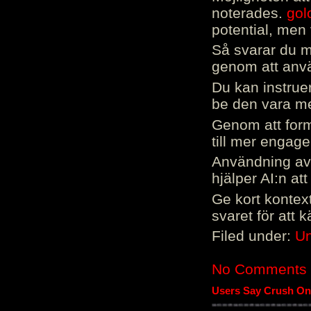
noterades.
gol
potential, men 
Så svarar du me
genom att använ
Du kan instrue
be den vara mer
Genom att form
till mer engag
Användning av 
hjälper AI:n at
Ge kort kontext
svaret för att 
Filed under:
Un
No Comments
Users Say Crush On 