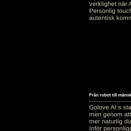
verklighet när 
Personlig touc
autentisk kommu
Från robot till mäns
Golove AI:s sta
men genom att 
mer naturlig di
Inför personli