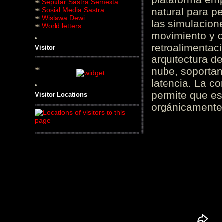
Seputar Sastra Semesta
Sosial Media Sastra
natural para pe
Wislawa Dewi
las simulacion
World letters
movimiento y d
retroalimentaci
Visitor
arquitectura d
nube, soportan
latencia. La c
permite que es
Visitor Locations
orgánicamente 