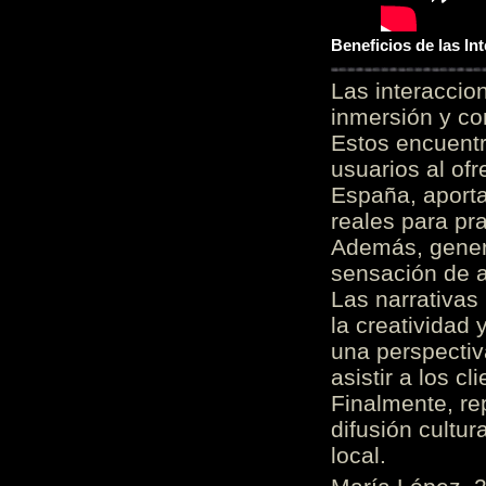
Beneficios de las I
Las interacci
inmersión y co
Estos encuentr
usuarios al of
España, aporta
reales para pra
Además, gener
sensación de a
Las narrativas
la creatividad 
una perspectiv
asistir a los c
Finalmente, re
difusión cultur
local.