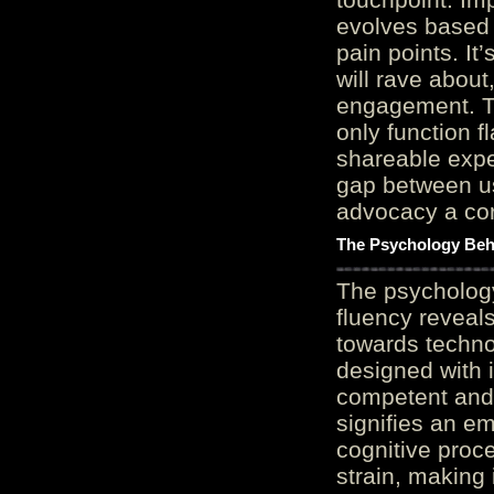
evolves based 
pain points. It
will rave about
engagement. Th
only function 
shareable expe
gap between us
advocacy a cor
The Psychology Beh
The psycholog
fluency reveals
towards techno
designed with 
competent and 
signifies an em
cognitive proc
strain, making 