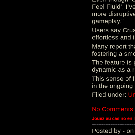
Feel Fluid’, I’
more disruptiv
gameplay.”
Users say Crus
effortless and i
Many report tha
fostering a sm
The feature is p
dynamic as a re
This sense of 
in the ongoing
Filed under:
Un
No Comments
Jouez au casino en 
Posted by - on