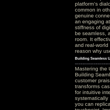
platform’s dial
common in othe
genuine connec
an engaging at
stiffness of di
be seamless, a
room. It effect
and real-world 
reason why user
Building Seamless U
Mastering the 
Building Seaml
customer prais
transforms cas
for intuitive in
systematically
you can replic
touchpoint. Im