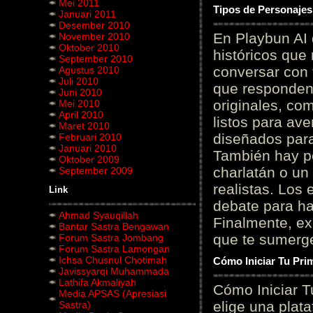
Mei 2011
Tipos de Personajes
Januari 2011
Desember 2010
En Playbun AI 
November 2010
Oktober 2010
históricos que
September 2010
conversar con f
Agustus 2010
Juli 2010
que responden 
Juni 2010
originales, com
Mei 2010
April 2010
listos para av
Maret 2010
diseñados para
Februari 2010
Januari 2010
También hay p
Oktober 2009
charlatán o un
September 2009
realistas. Los
Link
debate para hab
Ahmad Syauqillah
Finalmente, ex
Bantar Sastra Bengawan
que te sumerge
Forum Sastra Jombang
Forum Sastra Lamongan
Ichsa Chusnul Chotimah
Cómo Iniciar Tu Pri
Javissyarqi Muhammada
Lathifa Akmaliyah
Cómo Iniciar T
Media APSAS (Apresiasi
elige una plat
Sastra)