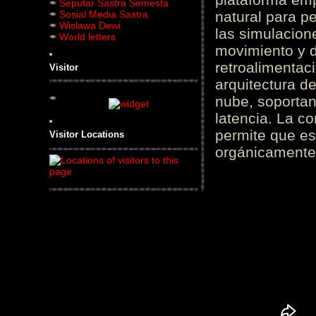
Seputar Sastra Semesta
Sosial Media Sastra
natural para pe
Wislawa Dewi
las simulacion
World letters
movimiento y d
retroalimentaci
Visitor
arquitectura d
nube, soportan
latencia. La c
permite que es
Visitor Locations
orgánicamente 