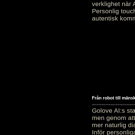
verklighet när 
Personlig touc
autentisk kommu
Från robot till mäns
Golove AI:s sta
men genom att 
mer naturlig di
Inför personli