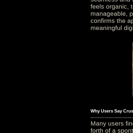
feels organic, 
manageable, pos
confirms the ap
meaningful digi
Why Users Say Crush
Many users fin
forth of a spo