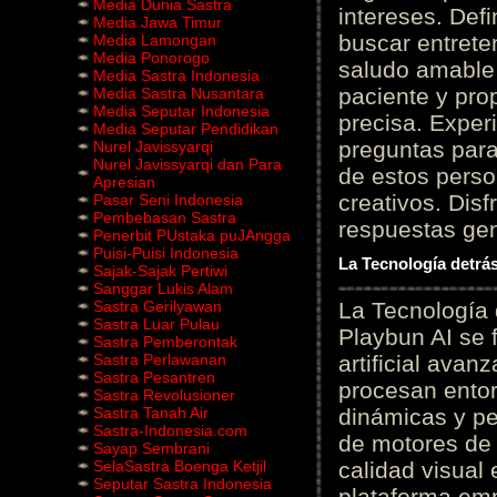
Media Dunia Sastra
intereses. Defi
Media Jawa Timur
buscar entrete
Media Lamongan
Media Ponorogo
saludo amable 
Media Sastra Indonesia
paciente y prop
Media Sastra Nusantara
Media Seputar Indonesia
precisa. Experi
Media Seputar Pendidikan
preguntas para
Nurel Javissyarqi
Nurel Javissyarqi dan Para
de estos perso
Apresian
creativos. Disf
Pasar Seni Indonesia
Pembebasan Sastra
respuestas gene
Penerbit PUstaka puJAngga
Puisi-Puisi Indonesia
La Tecnología detrás
Sajak-Sajak Pertiwi
Sanggar Lukis Alam
Sastra Gerilyawan
La Tecnología 
Sastra Luar Pulau
Playbun AI se 
Sastra Pemberontak
Sastra Perlawanan
artificial ava
Sastra Pesantren
procesan entor
Sastra Revolusioner
Sastra Tanah Air
dinámicas y pe
Sastra-Indonesia.com
de motores de 
Sayap Sembrani
SelaSastra Boenga Ketjil
calidad visual
Seputar Sastra Indonesia
plataforma em