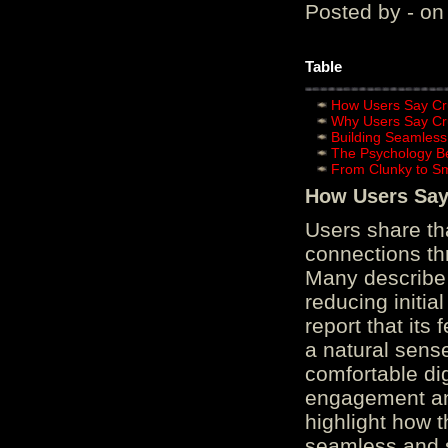
Posted by - on
Table
How Users Say Cru
Why Users Say Cru
Building Seamless
The Psychology B
From Clunky to S
How Users Say 
Users share th
connections th
Many describe 
reducing initi
report that its
a natural sens
comfortable di
engagement and
highlight how 
seamless and s