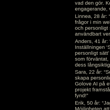
vad den gör. 
engagerande, v
Linnea, 28 år: 
frågor i min we
och personligt 
användbart ver
Anders, 41 år: 
Inställningen ‘
personligt sätt
som förväntat, 
dess långsiktig
Sara, 22 år: “S
skapa personli
Golove AI på et
projekt framstå
fynd!”
Erik, 50 år: “
Möjligheten att