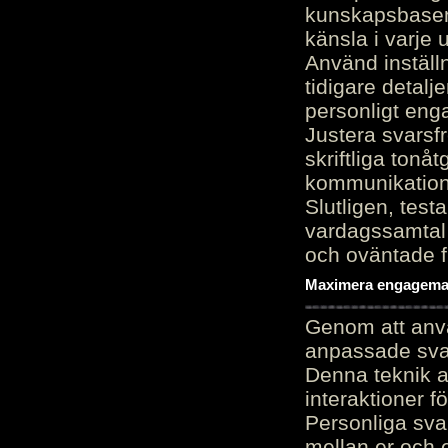
kunskapsbasen
känsla i varje 
Använd inställn
tidigare detalj
personligt en
Justera svarsf
skriftliga tonå
kommunikation
Slutligen, test
vardagssamtal 
och oväntade f
Maximera engagemang
Genom att anvä
anpassade sva
Denna teknik 
interaktioner 
Personliga sva
mellan er och 