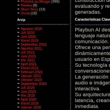
construcción de
PUstaka puJAngga
(366)
Review
(8)
evaluando y re
Short Story
(13)
generadas.
Uncat
(18)
Características Cla
Arsip
Agustus 2026
Playbun AI des
Juli 2026
lenguaje natur
Juni 2026
Maret 2026
comunicación.
September 2021
Ofrece una pe
Agustus 2021
Juli 2021
dinámicamente 
Juni 2021
usuario en Es
Mei 2021
April 2021
Su tecnología 
Maret 2021
conversaciones
Februari 2021
Januari 2021
La generación 
Oktober 2020
audio e imágen
September 2020
Juli 2020
interactiva.
Juni 2020
Su arquitectur
Mei 2020
April 2020
latencia, crea
Maret 2020
inmediata.
Januari 2020