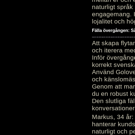
naturligt språk
engagemang. Im
lojalitet och h
Fälla övergången: Så
Att skapa flyt
och iterera me
Inför övergång
korrekt svenska
Använd Golove 
och känslomäss
Genom att manu
du en robust k
Den slutliga fä
konversationer i
Markus, 34 år: 
hanterar kunds
naturligt och pe