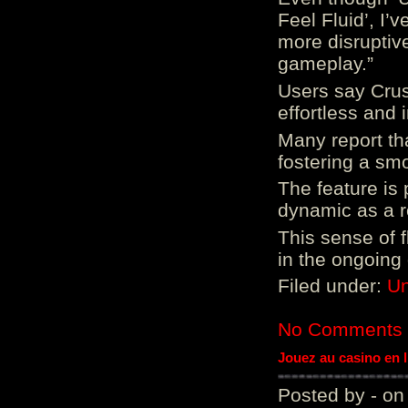
Feel Fluid’, I’
more disruptiv
gameplay.”
Users say Crus
effortless and i
Many report tha
fostering a sm
The feature is p
dynamic as a re
This sense of 
in the ongoing
Filed under:
Un
No Comments
Jouez au casino en 
Posted by - on