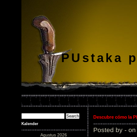
PUstaka 
Descubre cómo la Pl
Kalender
Posted by - on
Agustus 2026