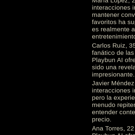
María López, 2
interacciones 
mantener conv
favoritos ha s
es realmente 
entretenimient
Carlos Ruiz, 3
fanático de las
Playbun AI ofr
sido una revel
impresionante
Javier Méndez,
interacciones 
pero la experi
menudo repiten 
entender cont
precio.
Ana Torres, 2