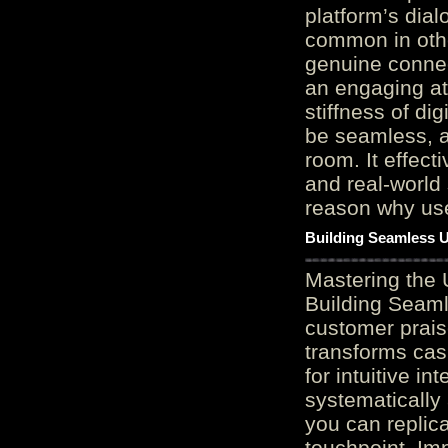
platform’s dial
common in othe
genuine connec
an engaging at
stiffness of di
be seamless, a
room. It effect
and real-world 
reason why user
Building Seamless U
Mastering the 
Building Seaml
customer prais
transforms cas
for intuitive in
systematically
you can replic
touchpoint. Im