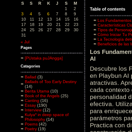
S
S
R
K
J
S
M
1
2
Table of contents
3
4
5
6
7
8
9
10
11
12
13
14
15
16
Los Fundamentos d
17
18
19
20
21
22
23
Características C
24
25
26
27
28
29
30
Tipos de Personaj
Cómo Iniciar Tu P
31
La Tecnología det
« Jul
Beneficios de las
Pages
Los Fundamento
AI
[PUstaka puJAngga]
Catagories
Descubre los 
en Playbun AI 
Ballad
(3)
Ballads of Too Early Destiny
atractivas. Ap
(14)
cada contexto d
Berita Utama
(10)
Book of the Angels
(25)
personalidad d
Canting
(16)
efectiva. Utili
Essay
(190)
Interview
(12)
para enriquece
Kulya* in deep space of
parámetros par
Philosophy
(14)
Poems
(42)
Practica con d
Poetry
(19)