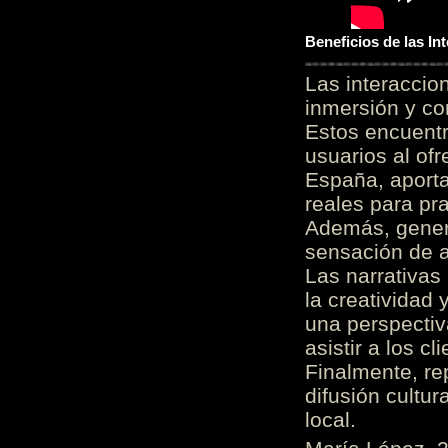
Beneficios de las I
Las interacci
inmersión y co
Estos encuentr
usuarios al of
España, aporta
reales para pra
Además, gener
sensación de a
Las narrativas
la creatividad 
una perspectiv
asistir a los c
Finalmente, re
difusión cultur
local.