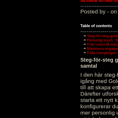
Så svarar du med Gol
Posted by - on
Table of contents
Steg-för-steg guid
Personlig touch: 
Från robot till mä
Maximera engagema
Fälla övergången:
Steg-för-steg 
samtal
I den här steg
igång med Golov
till att skapa 
Därefter utfors
starta ett nytt
konfigurerar d
mer personlig 