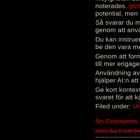
noterades.
gol
potential, men 
Så svarar du me
genom att använ
Du kan instrue
be den vara mer
Genom att form
till mer engag
Användning av 
hjälper AI:n at
Ge kort kontext
svaret för att 
Filed under:
Un
No Comments
Users Say Crush On 