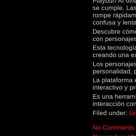
Playbun AI ofr
se cumple. Las
rompe rápidame
confusa y lenta
Descubre cómo 
con personajes
Esta tecnologí
creando una ex
Los personajes
personalidad, 
La plataforma 
interactivo y 
Es una herrami
interacción con
Filed under:
Un
No Comments