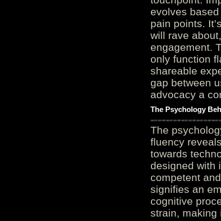
evolves based 
pain points. It
will rave about
engagement. Th
only function 
shareable expe
gap between us
advocacy a cor
The Psychology Beh
The psycholog
fluency reveals
towards techno
designed with 
competent and 
signifies an em
cognitive proc
strain, making 