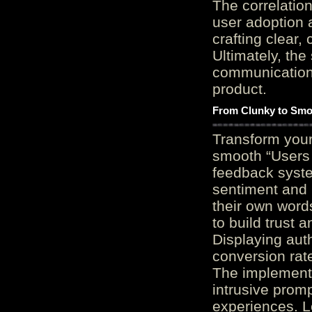
The correlation
user adoption 
crafting clear, 
Ultimately, the
communication c
product.
From Clunky to Smo
Transform you
smooth “Users
feedback system
sentiment and 
their own word
to build trust 
Displaying auth
conversion rat
The implementa
intrusive promp
experiences. L