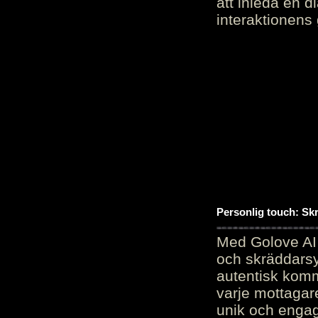
att inleda en d
interaktionens
Personlig touch: Sk
Med Golove AI 
och skräddarsy
autentisk komm
varje mottagar
unik och engag