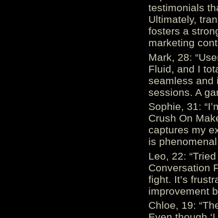
testimonials th
Ultimately, tr
fosters a stro
marketing cont
Mark, 28: “Us
Fluid, and I to
seamless and i
sessions. A ga
Sophie, 31: “I
Crush On Makes
captures my ex
is phenomenal.
Leo, 22: “Trie
Conversation Fe
fight. It’s frus
improvement be
Chloe, 19: “The
Even though ‘