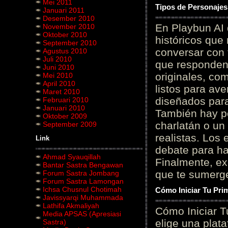
Mei 2011
Tipos de Personajes
Januari 2011
Desember 2010
En Playbun AI 
November 2010
Oktober 2010
históricos que
September 2010
conversar con f
Agustus 2010
Juli 2010
que responden 
Juni 2010
originales, com
Mei 2010
April 2010
listos para av
Maret 2010
diseñados para
Februari 2010
Januari 2010
También hay p
Oktober 2009
charlatán o un
September 2009
realistas. Los
Link
debate para hab
Ahmad Syauqillah
Finalmente, ex
Bantar Sastra Bengawan
que te sumerge
Forum Sastra Jombang
Forum Sastra Lamongan
Ichsa Chusnul Chotimah
Cómo Iniciar Tu Pri
Javissyarqi Muhammada
Lathifa Akmaliyah
Cómo Iniciar T
Media APSAS (Apresiasi
elige una plat
Sastra)