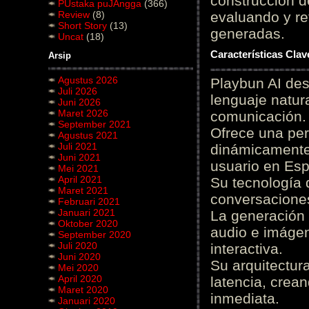
construcción de
PUstaka puJAngga
(366)
Review
(8)
evaluando y re
Short Story
(13)
generadas.
Uncat
(18)
Características Cla
Arsip
Agustus 2026
Playbun AI des
Juli 2026
lenguaje natur
Juni 2026
Maret 2026
comunicación.
September 2021
Ofrece una pe
Agustus 2021
Juli 2021
dinámicamente 
Juni 2021
usuario en Es
Mei 2021
April 2021
Su tecnología 
Maret 2021
conversaciones
Februari 2021
Januari 2021
La generación 
Oktober 2020
audio e imágen
September 2020
Juli 2020
interactiva.
Juni 2020
Su arquitectur
Mei 2020
April 2020
latencia, crea
Maret 2020
inmediata.
Januari 2020