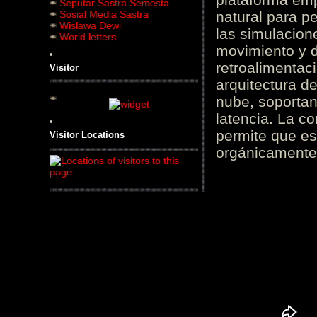
Seputar Sastra Semesta
Sosial Media Sastra
natural para pe
Wislawa Dewi
las simulacion
World letters
movimiento y d
retroalimentaci
Visitor
arquitectura d
nube, soportan
latencia. La c
permite que es
Visitor Locations
orgánicamente 