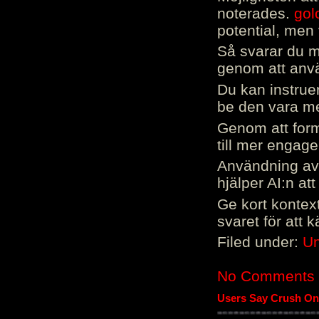
noterades.
gol
potential, men 
Så svarar du me
genom att använ
Du kan instrue
be den vara mer
Genom att form
till mer engag
Användning av 
hjälper AI:n at
Ge kort kontext
svaret för att 
Filed under:
Un
No Comments
Users Say Crush On 