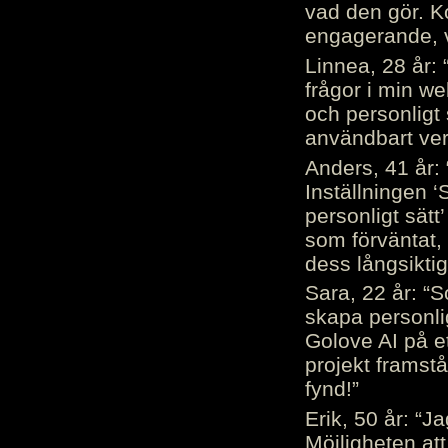
vad den gör. 
engagerande, v
Linnea, 28 år: 
frågor i min we
och personligt 
användbart ver
Anders, 41 år: 
Inställningen ‘
personligt sätt
som förväntat, 
dess långsiktig
Sara, 22 år: “S
skapa personli
Golove AI på et
projekt framstå
fynd!”
Erik, 50 år: “
Möjligheten att