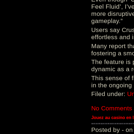
Feel Fluid’, I’
more disruptiv
gameplay.”
Users say Crus
effortless and i
Many report tha
fostering a sm
The feature is p
dynamic as a re
This sense of 
in the ongoing
Filed under:
Un
No Comments
Jouez au casino en 
Posted by - on