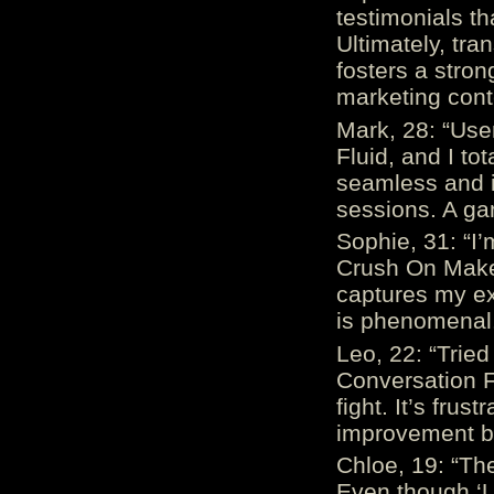
testimonials th
Ultimately, tr
fosters a stro
marketing cont
Mark, 28: “Us
Fluid, and I to
seamless and i
sessions. A ga
Sophie, 31: “I
Crush On Makes
captures my ex
is phenomenal.
Leo, 22: “Trie
Conversation Fe
fight. It’s frus
improvement be
Chloe, 19: “The
Even though ‘