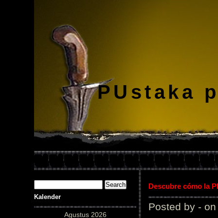
PUstaka 
Descubre cómo la Pl
Kalender
Posted by - on
Agustus 2026