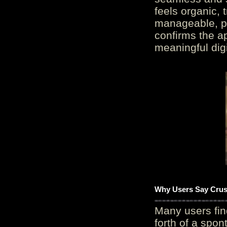
feels organic, 
manageable, pos
confirms the ap
meaningful digi
Why Users Say Crush
Many users fin
forth of a spo