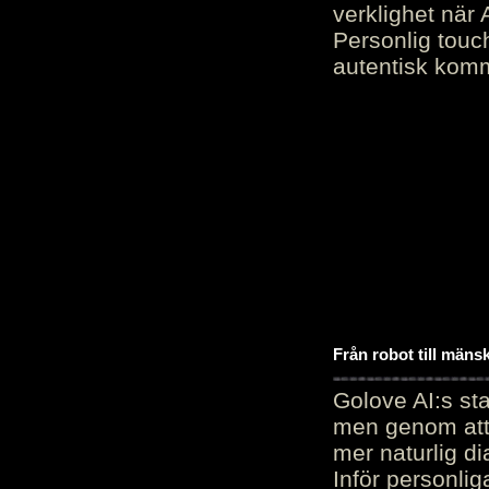
verklighet när 
Personlig touc
autentisk kommu
Från robot till mäns
Golove AI:s sta
men genom att 
mer naturlig di
Inför personli