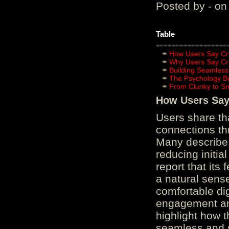
Posted by - on
Table
How Users Say Cru
Why Users Say Cru
Building Seamless
The Psychology B
From Clunky to S
How Users Say 
Users share th
connections th
Many describe 
reducing initi
report that its
a natural sens
comfortable di
engagement and
highlight how 
seamless and s