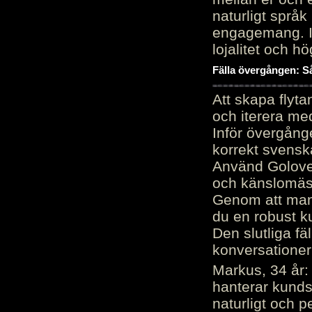
naturligt språk
engagemang. Im
lojalitet och h
Fälla övergången: Så
Att skapa flyt
och iterera me
Inför övergång
korrekt svenska
Använd Golove 
och känslomäss
Genom att manu
du en robust k
Den slutliga fä
konversationer i
Markus, 34 år: 
hanterar kunds
naturligt och pe