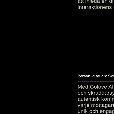
att inleda en d
interaktionens
Personlig touch: Sk
Med Golove AI 
och skräddarsy
autentisk komm
varje mottagar
unik och engag