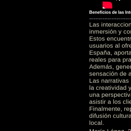
Beneficios de las I
Las interacci
inmersión y co
Estos encuentr
usuarios al of
España, aporta
reales para pra
Además, gener
sensación de a
Las narrativas
la creatividad 
una perspectiv
asistir a los c
Finalmente, re
difusión cultur
local.