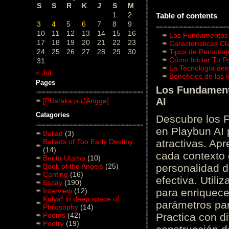
S
S
R
K
J
S
M
1
2
Table of contents
3
4
5
6
7
8
9
10
11
12
13
14
15
16
Los Fundamentos d
17
18
19
20
21
22
23
Características C
24
25
26
27
28
29
30
Tipos de Personaj
Cómo Iniciar Tu P
31
La Tecnología det
« Jul
Beneficios de las
Pages
Los Fundamento
AI
[PUstaka puJAngga]
Catagories
Descubre los 
en Playbun AI 
Ballad
(3)
Ballads of Too Early Destiny
atractivas. Ap
(14)
cada contexto d
Berita Utama
(10)
Book of the Angels
(25)
personalidad d
Canting
(16)
efectiva. Utili
Essay
(190)
Interview
(12)
para enriquece
Kulya* in deep space of
parámetros par
Philosophy
(14)
Poems
(42)
Practica con d
Poetry
(19)