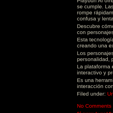
Playbun AI ofr
se cumple. Las
rompe rápidame
confusa y lenta
Descubre cómo 
con personajes
Esta tecnologí
creando una ex
Los personajes
personalidad, 
La plataforma 
interactivo y 
Es una herrami
interacción con
Filed under:
Un
No Comments