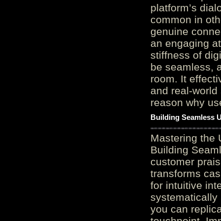
platform’s dial
common in othe
genuine connec
an engaging at
stiffness of di
be seamless, a
room. It effect
and real-world 
reason why user
Building Seamless U
Mastering the 
Building Seaml
customer prais
transforms cas
for intuitive in
systematically
you can replic
touchpoint. Im