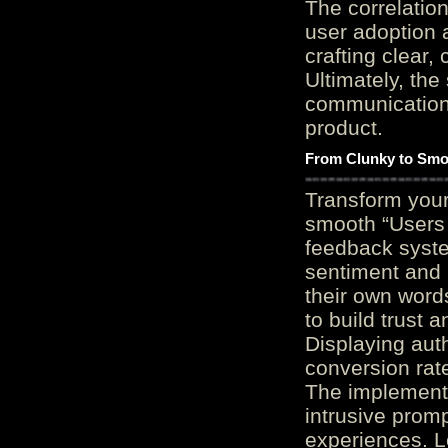
The correlation
user adoption 
crafting clear, 
Ultimately, the
communication c
product.
From Clunky to Smo
Transform you
smooth “Users
feedback system
sentiment and 
their own word
to build trust 
Displaying auth
conversion rat
The implementa
intrusive promp
experiences. L