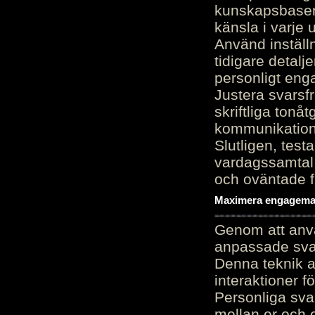
kunskapsbasen
känsla i varje 
Använd inställn
tidigare detalj
personligt en
Justera svarsf
skriftliga tonå
kommunikation
Slutligen, test
vardagssamtal 
och oväntade f
Maximera engagemang
Genom att anvä
anpassade sva
Denna teknik 
interaktioner 
Personliga sva
mellan er och 