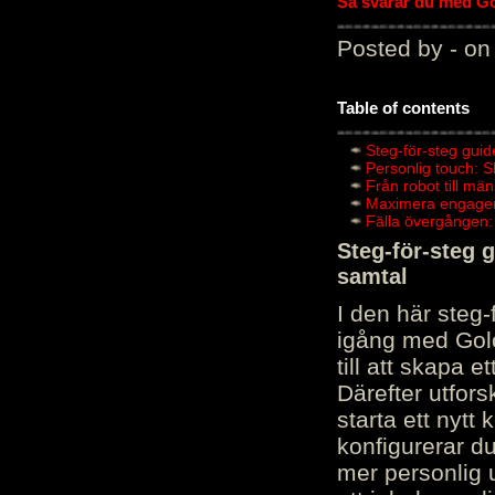
Så svarar du med Gol
Posted by - on
Table of contents
Steg-för-steg guid
Personlig touch: 
Från robot till mä
Maximera engagema
Fälla övergången:
Steg-för-steg 
samtal
I den här steg
igång med Golov
till att skapa 
Därefter utfors
starta ett nytt
konfigurerar d
mer personlig 