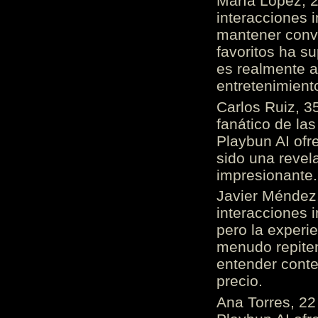
María López, 2
interacciones 
mantener conv
favoritos ha s
es realmente 
entretenimient
Carlos Ruiz, 3
fanático de las
Playbun AI ofr
sido una revel
impresionante
Javier Méndez,
interacciones 
pero la experi
menudo repiten 
entender cont
precio.
Ana Torres, 2