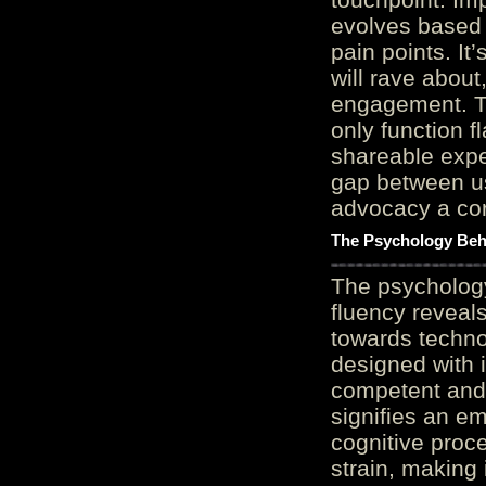
evolves based 
pain points. It
will rave about
engagement. Th
only function 
shareable expe
gap between us
advocacy a cor
The Psychology Beh
The psycholog
fluency reveals
towards techno
designed with 
competent and 
signifies an em
cognitive proc
strain, making 