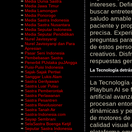
Media Dunia Sastra
intereses. Defi
Media Jawa Timur
buscar entrete
Media Lamongan
Media Ponorogo
saludo amable 
Media Sastra Indonesia
paciente y prop
Media Sastra Nusantara
Media Seputar Indonesia
precisa. Experi
Media Seputar Pendidikan
preguntas para
Nurel Javissyarqi
Nurel Javissyarqi dan Para
de estos perso
Apresian
creativos. Disf
Pasar Seni Indonesia
Pembebasan Sastra
respuestas gene
Penerbit PUstaka puJAngga
Puisi-Puisi Indonesia
La Tecnología detrás
Sajak-Sajak Pertiwi
Sanggar Lukis Alam
Sastra Gerilyawan
La Tecnología 
Sastra Luar Pulau
Playbun AI se 
Sastra Pemberontak
Sastra Perlawanan
artificial ava
Sastra Pesantren
procesan entor
Sastra Revolusioner
Sastra Tanah Air
dinámicas y pe
Sastra-Indonesia.com
de motores de 
Sayap Sembrani
SelaSastra Boenga Ketjil
calidad visual
Seputar Sastra Indonesia
plataforma em