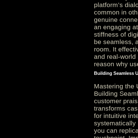
platform’s dial
common in othe
genuine connec
an engaging at
stiffness of di
be seamless, a
room. It effect
and real-world 
reason why user
Building Seamless U
Mastering the 
Building Seaml
customer prais
transforms cas
for intuitive in
systematically
you can replic
touchpoint. Im