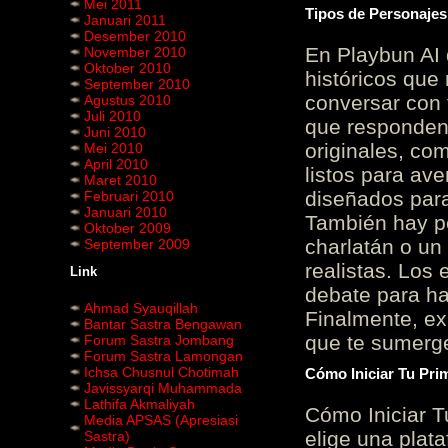
Mei 2011
Tipos de Personajes
Januari 2011
Desember 2010
En Playbun AI 
November 2010
Oktober 2010
históricos que
September 2010
conversar con f
Agustus 2010
Juli 2010
que responden 
Juni 2010
originales, com
Mei 2010
April 2010
listos para av
Maret 2010
diseñados para
Februari 2010
Januari 2010
También hay p
Oktober 2009
charlatán o un
September 2009
realistas. Los
Link
debate para hab
Ahmad Syauqillah
Finalmente, ex
Bantar Sastra Bengawan
que te sumerge
Forum Sastra Jombang
Forum Sastra Lamongan
Ichsa Chusnul Chotimah
Cómo Iniciar Tu Pri
Javissyarqi Muhammada
Lathifa Akmaliyah
Cómo Iniciar T
Media APSAS (Apresiasi
elige una plat
Sastra)