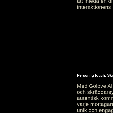
att inleda en d
interaktionens
Personlig touch: Sk
Med Golove AI 
och skräddarsy
autentisk komm
varje mottagar
unik och engag