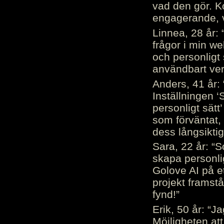
vad den gör. 
engagerande, v
Linnea, 28 år: 
frågor i min we
och personligt 
användbart ver
Anders, 41 år: 
Inställningen ‘
personligt sätt
som förväntat, 
dess långsiktig
Sara, 22 år: “S
skapa personli
Golove AI på et
projekt framstå
fynd!”
Erik, 50 år: “
Möjligheten att