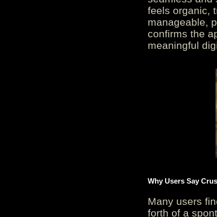
feels organic, 
manageable, pos
confirms the ap
meaningful digi
Why Users Say Crush
Many users fin
forth of a spo