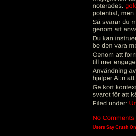
noterades.
gol
potential, men 
Så svarar du me
genom att använ
Du kan instrue
be den vara mer
Genom att form
till mer engag
Användning av 
hjälper AI:n at
Ge kort kontext
svaret för att 
Filed under:
Un
No Comments
Users Say Crush On 