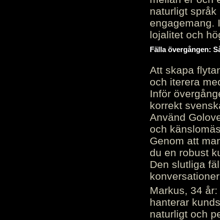
naturligt språk
engagemang. Im
lojalitet och h
Fälla övergången: Så
Att skapa flyt
och iterera me
Inför övergång
korrekt svenska
Använd Golove 
och känslomäss
Genom att manu
du en robust k
Den slutliga fä
konversationer i
Markus, 34 år: 
hanterar kunds
naturligt och pe