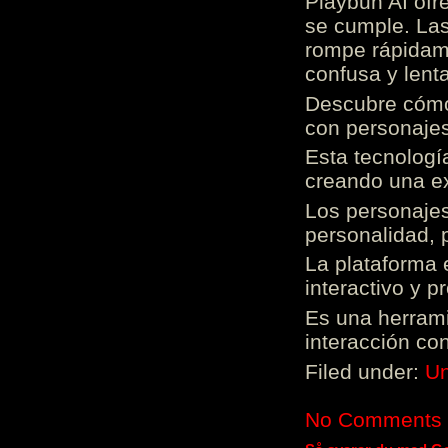
Playbun AI ofr
se cumple. Las
rompe rápidame
confusa y lenta
Descubre cómo 
con personajes
Esta tecnologí
creando una ex
Los personajes
personalidad, 
La plataforma 
interactivo y 
Es una herrami
interacción con
Filed under:
Un
No Comments