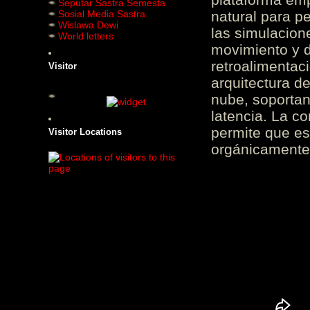
Seputar Sastra Semesta
Sosial Media Sastra
natural para pe
Wislawa Dewi
las simulacion
World letters
movimiento y d
retroalimentaci
Visitor
arquitectura d
nube, soportan
latencia. La c
permite que es
Visitor Locations
orgánicamente 