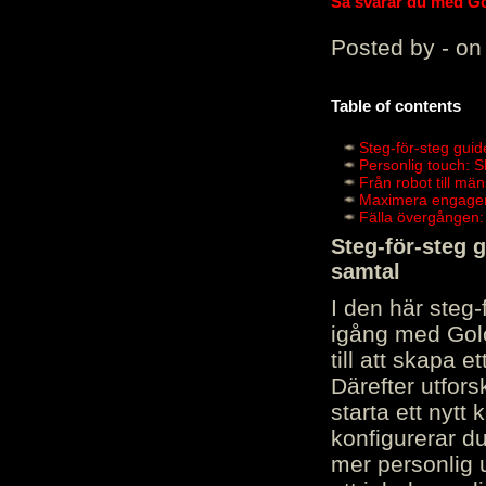
Så svarar du med Gol
Posted by - on
Table of contents
Steg-för-steg guid
Personlig touch: 
Från robot till mä
Maximera engagema
Fälla övergången:
Steg-för-steg 
samtal
I den här steg
igång med Golov
till att skapa 
Därefter utfors
starta ett nytt
konfigurerar d
mer personlig 