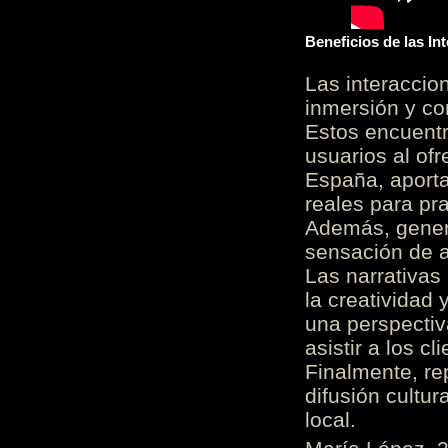
Beneficios de las I
Las interacci
inmersión y co
Estos encuentr
usuarios al of
España, aporta
reales para pra
Además, gener
sensación de a
Las narrativas
la creatividad 
una perspectiv
asistir a los c
Finalmente, re
difusión cultur
local.