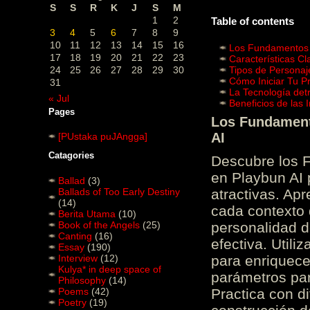
S
S
R
K
J
S
M
1
2
Table of contents
3
4
5
6
7
8
9
10
11
12
13
14
15
16
Los Fundamentos d
17
18
19
20
21
22
23
Características C
24
25
26
27
28
29
30
Tipos de Personaj
Cómo Iniciar Tu P
31
La Tecnología det
« Jul
Beneficios de las
Pages
Los Fundamento
AI
[PUstaka puJAngga]
Catagories
Descubre los 
en Playbun AI 
Ballad
(3)
Ballads of Too Early Destiny
atractivas. Ap
(14)
cada contexto d
Berita Utama
(10)
Book of the Angels
(25)
personalidad d
Canting
(16)
efectiva. Utili
Essay
(190)
Interview
(12)
para enriquece
Kulya* in deep space of
parámetros par
Philosophy
(14)
Poems
(42)
Practica con d
Poetry
(19)