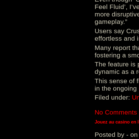
Feel Fluid’, I’
more disruptiv
gameplay.”
Users say Crus
effortless and i
Many report tha
fostering a sm
The feature is p
dynamic as a re
This sense of 
in the ongoing
Filed under:
Un
No Comments
Jouez au casino en 
Posted by - on