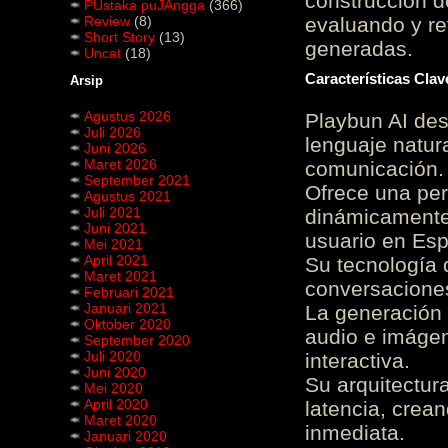
construcción de
PUstaka puJAngga
(366)
Review
(8)
evaluando y re
Short Story
(13)
generadas.
Uncat
(18)
Características Cla
Arsip
Agustus 2026
Playbun AI des
Juli 2026
lenguaje natur
Juni 2026
Maret 2026
comunicación.
September 2021
Ofrece una pe
Agustus 2021
Juli 2021
dinámicamente 
Juni 2021
usuario en Es
Mei 2021
April 2021
Su tecnología 
Maret 2021
conversaciones
Februari 2021
Januari 2021
La generación 
Oktober 2020
audio e imágen
September 2020
Juli 2020
interactiva.
Juni 2020
Su arquitectur
Mei 2020
April 2020
latencia, crea
Maret 2020
inmediata.
Januari 2020