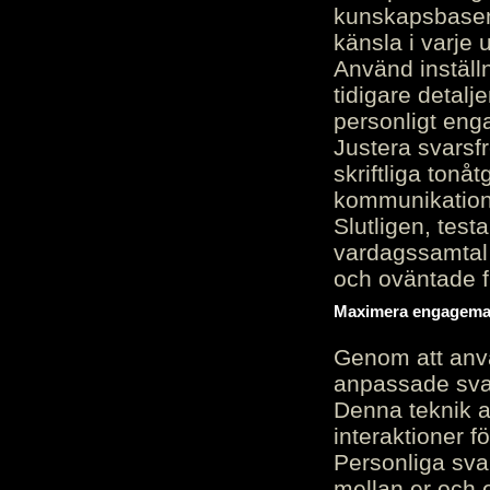
kunskapsbasen
känsla i varje 
Använd inställn
tidigare detalj
personligt en
Justera svarsf
skriftliga tonå
kommunikation
Slutligen, test
vardagssamtal 
och oväntade f
Maximera engagemang
Genom att anvä
anpassade sva
Denna teknik 
interaktioner 
Personliga sva
mellan er och 