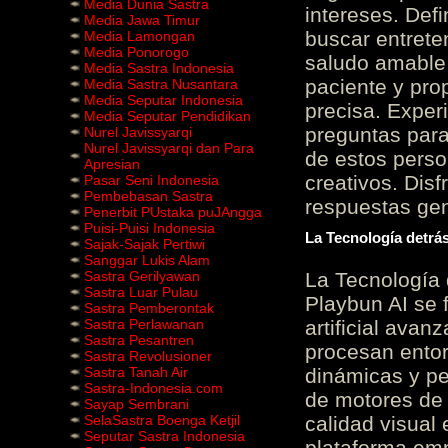
Media Dunia Sastra
intereses. Defi
Media Jawa Timur
buscar entrete
Media Lamongan
Media Ponorogo
saludo amable 
Media Sastra Indonesia
paciente y prop
Media Sastra Nusantara
Media Seputar Indonesia
precisa. Experi
Media Seputar Pendidikan
preguntas para
Nurel Javissyarqi
Nurel Javissyarqi dan Para
de estos perso
Apresian
creativos. Disf
Pasar Seni Indonesia
Pembebasan Sastra
respuestas gene
Penerbit PUstaka puJAngga
Puisi-Puisi Indonesia
La Tecnología detrás
Sajak-Sajak Pertiwi
Sanggar Lukis Alam
Sastra Gerilyawan
La Tecnología 
Sastra Luar Pulau
Playbun AI se 
Sastra Pemberontak
Sastra Perlawanan
artificial ava
Sastra Pesantren
procesan entor
Sastra Revolusioner
Sastra Tanah Air
dinámicas y pe
Sastra-Indonesia.com
de motores de 
Sayap Sembrani
SelaSastra Boenga Ketjil
calidad visual
Seputar Sastra Indonesia
plataforma em