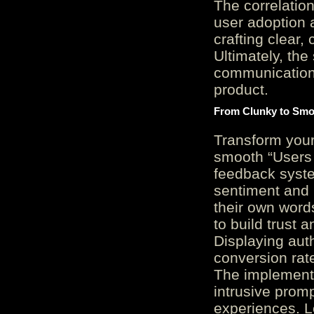
The correlation
user adoption 
crafting clear, 
Ultimately, the
communication c
product.
From Clunky to Smo
Transform you
smooth “Users
feedback system
sentiment and 
their own word
to build trust 
Displaying auth
conversion rat
The implementa
intrusive promp
experiences. L