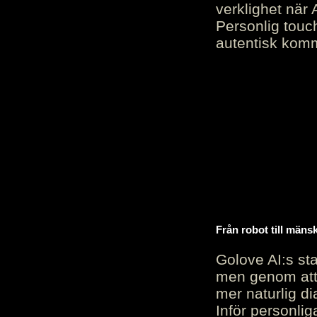
verklighet när 
Personlig touc
autentisk kommu
Från robot till mäns
Golove AI:s sta
men genom att 
mer naturlig di
Inför personli