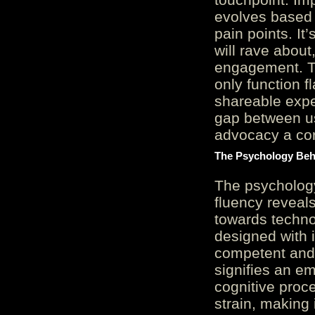
evolves based 
pain points. It
will rave about
engagement. Th
only function 
shareable expe
gap between us
advocacy a cor
The Psychology Beh
The psycholog
fluency reveals
towards techno
designed with 
competent and 
signifies an em
cognitive proc
strain, making 