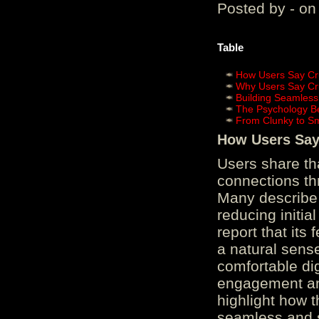
Posted by - on
Table
How Users Say Cru
Why Users Say Cru
Building Seamless
The Psychology B
From Clunky to S
How Users Say 
Users share th
connections th
Many describe 
reducing initi
report that its
a natural sens
comfortable di
engagement and
highlight how 
seamless and s