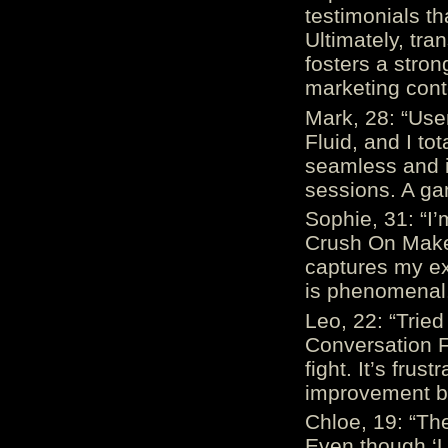
testimonials th
Ultimately, tr
fosters a stro
marketing cont
Mark, 28: “Us
Fluid, and I to
seamless and i
sessions. A ga
Sophie, 31: “I
Crush On Makes
captures my ex
is phenomenal.
Leo, 22: “Trie
Conversation Fe
fight. It’s frus
improvement be
Chloe, 19: “The
Even though ‘