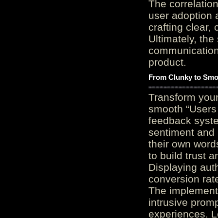
The correlation
user adoption 
crafting clear, 
Ultimately, the
communication c
product.
From Clunky to Smo
Transform you
smooth “Users
feedback system
sentiment and 
their own word
to build trust 
Displaying auth
conversion rat
The implementa
intrusive promp
experiences. L