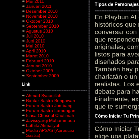
Mei 2011
Tipos de Personajes
Januari 2011
Desember 2010
En Playbun AI 
November 2010
Oktober 2010
históricos que
September 2010
conversar con f
Agustus 2010
Juli 2010
que responden 
Juni 2010
originales, com
Mei 2010
April 2010
listos para av
Maret 2010
diseñados para
Februari 2010
Januari 2010
También hay p
Oktober 2009
charlatán o un
September 2009
realistas. Los
Link
debate para hab
Ahmad Syauqillah
Finalmente, ex
Bantar Sastra Bengawan
que te sumerge
Forum Sastra Jombang
Forum Sastra Lamongan
Ichsa Chusnul Chotimah
Cómo Iniciar Tu Pri
Javissyarqi Muhammada
Lathifa Akmaliyah
Cómo Iniciar T
Media APSAS (Apresiasi
elige una plat
Sastra)