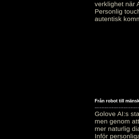
verklighet när 
Personlig touc
autentisk kommu
Från robot till mäns
Golove AI:s sta
men genom att 
mer naturlig di
Inför personli