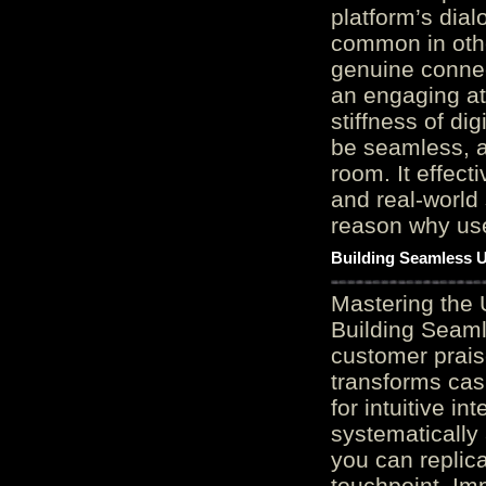
platform’s dial
common in othe
genuine connec
an engaging at
stiffness of di
be seamless, a
room. It effect
and real-world 
reason why user
Building Seamless U
Mastering the 
Building Seaml
customer prais
transforms cas
for intuitive in
systematically
you can replic
touchpoint. Im