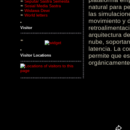
Seputar Sastra Semesta
Sosial Media Sastra
natural para pe
Wislawa Dewi
las simulacion
World letters
movimiento y d
retroalimentaci
Visitor
arquitectura d
nube, soportan
latencia. La c
permite que es
Visitor Locations
orgánicamente 