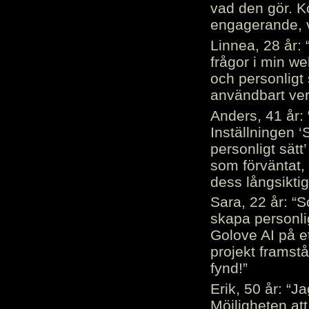
vad den gör. 
engagerande, v
Linnea, 28 år: 
frågor i min we
och personligt 
användbart ver
Anders, 41 år: 
Inställningen ‘
personligt sätt
som förväntat, 
dess långsiktig
Sara, 22 år: “S
skapa personli
Golove AI på et
projekt framstå
fynd!”
Erik, 50 år: “
Möjligheten att