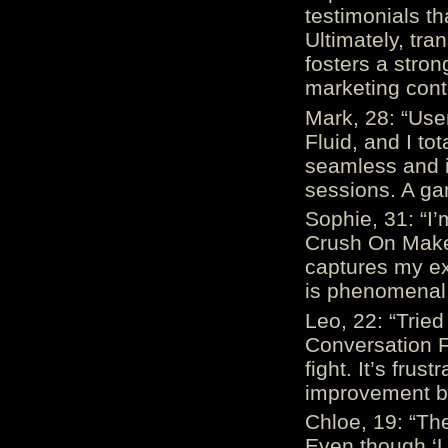
testimonials th
Ultimately, tr
fosters a stro
marketing cont
Mark, 28: “Us
Fluid, and I to
seamless and i
sessions. A ga
Sophie, 31: “I
Crush On Makes
captures my ex
is phenomenal.
Leo, 22: “Trie
Conversation Fe
fight. It’s frus
improvement be
Chloe, 19: “The
Even though ‘