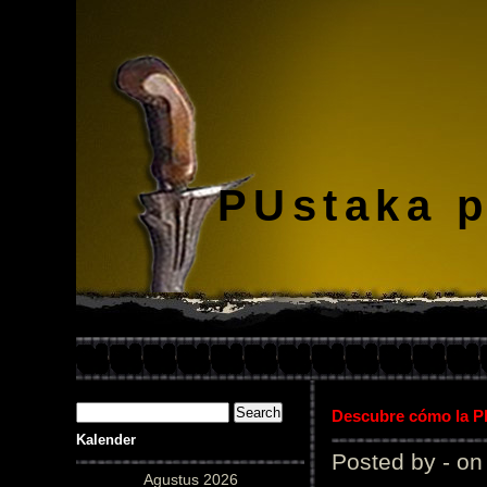
PUstaka 
Descubre cómo la Pl
Kalender
Posted by - on
Agustus 2026