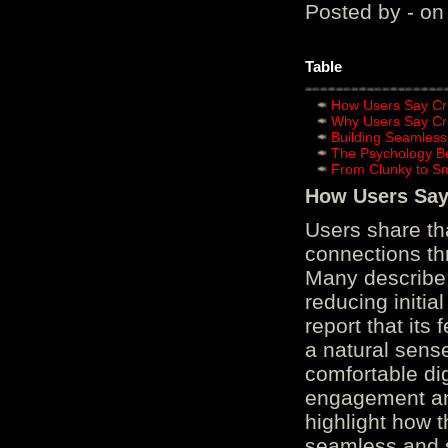
Posted by - on
Table
How Users Say Cru
Why Users Say Cru
Building Seamless
The Psychology B
From Clunky to S
How Users Say 
Users share th
connections th
Many describe 
reducing initi
report that its
a natural sens
comfortable di
engagement and
highlight how 
seamless and s