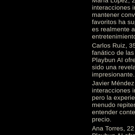
María López, 2
interacciones 
mantener conv
favoritos ha s
es realmente 
entretenimient
Carlos Ruiz, 3
fanático de las
Playbun AI ofr
sido una revel
impresionante
Javier Méndez,
interacciones 
pero la experi
menudo repiten 
entender cont
precio.
Ana Torres, 2