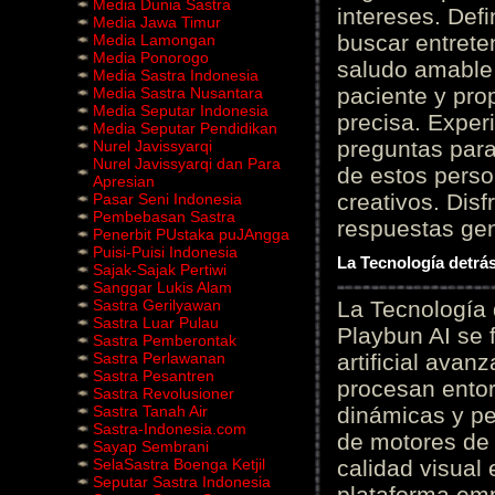
Media Dunia Sastra
intereses. Defi
Media Jawa Timur
buscar entrete
Media Lamongan
Media Ponorogo
saludo amable 
Media Sastra Indonesia
paciente y prop
Media Sastra Nusantara
Media Seputar Indonesia
precisa. Experi
Media Seputar Pendidikan
preguntas para
Nurel Javissyarqi
Nurel Javissyarqi dan Para
de estos perso
Apresian
creativos. Disf
Pasar Seni Indonesia
Pembebasan Sastra
respuestas gene
Penerbit PUstaka puJAngga
Puisi-Puisi Indonesia
La Tecnología detrás
Sajak-Sajak Pertiwi
Sanggar Lukis Alam
Sastra Gerilyawan
La Tecnología 
Sastra Luar Pulau
Playbun AI se 
Sastra Pemberontak
Sastra Perlawanan
artificial ava
Sastra Pesantren
procesan entor
Sastra Revolusioner
Sastra Tanah Air
dinámicas y pe
Sastra-Indonesia.com
de motores de 
Sayap Sembrani
SelaSastra Boenga Ketjil
calidad visual
Seputar Sastra Indonesia
plataforma em