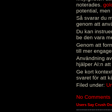
noterades.
gol
potential, men 
Så svarar du me
genom att använ
Du kan instrue
be den vara mer
Genom att form
till mer engag
Användning av 
hjälper AI:n at
Ge kort kontext
svaret för att 
Filed under:
Un
No Comments
Users Say Crush On 