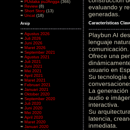
construcción de
PUstaka puJAngga
(366)
Review
(8)
evaluando y re
Short Story
(13)
generadas.
Uncat
(18)
Características Cla
Arsip
Agustus 2026
Playbun AI des
Juli 2026
lenguaje natur
Juni 2026
Maret 2026
comunicación.
September 2021
Ofrece una pe
Agustus 2021
Juli 2021
dinámicamente 
Juni 2021
usuario en Es
Mei 2021
April 2021
Su tecnología 
Maret 2021
conversaciones
Februari 2021
Januari 2021
La generación 
Oktober 2020
audio e imágen
September 2020
Juli 2020
interactiva.
Juni 2020
Su arquitectur
Mei 2020
April 2020
latencia, crea
Maret 2020
inmediata.
Januari 2020