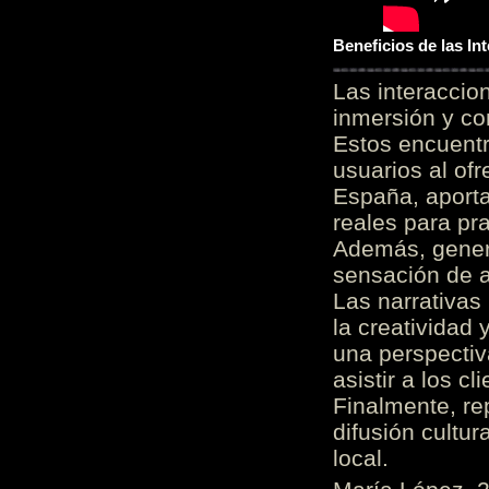
Beneficios de las I
Las interacci
inmersión y co
Estos encuentr
usuarios al of
España, aporta
reales para pra
Además, gener
sensación de a
Las narrativas
la creatividad 
una perspectiv
asistir a los c
Finalmente, re
difusión cultur
local.