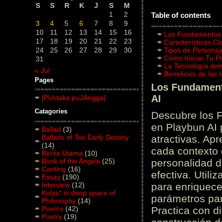
S
S
R
K
J
S
M
1
2
Table of contents
3
4
5
6
7
8
9
10
11
12
13
14
15
16
Los Fundamentos d
17
18
19
20
21
22
23
Características C
24
25
26
27
28
29
30
Tipos de Personaj
Cómo Iniciar Tu P
31
La Tecnología det
« Jul
Beneficios de las
Pages
Los Fundamento
AI
[PUstaka puJAngga]
Catagories
Descubre los 
en Playbun AI 
Ballad
(3)
Ballads of Too Early Destiny
atractivas. Ap
(14)
cada contexto d
Berita Utama
(10)
Book of the Angels
(25)
personalidad d
Canting
(16)
efectiva. Utili
Essay
(190)
Interview
(12)
para enriquece
Kulya* in deep space of
parámetros par
Philosophy
(14)
Poems
(42)
Practica con d
Poetry
(19)