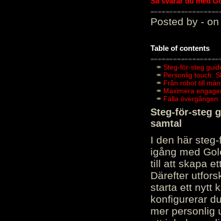
Så svarar du med Gol
Posted by - on
Table of contents
Steg-för-steg guid
Personlig touch: 
Från robot till mä
Maximera engagema
Fälla övergången:
Steg-för-steg 
samtal
I den här steg
igång med Golov
till att skapa 
Därefter utfors
starta ett nytt
konfigurerar d
mer personlig 