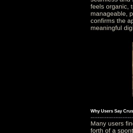
feels organic, 
manageable, pos
confirms the ap
meaningful digi
Why Users Say Crush
Many users fin
forth of a spo