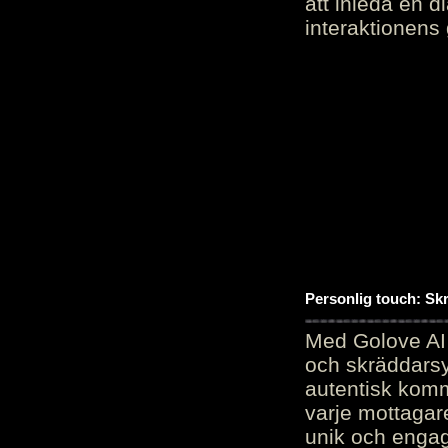
att inleda en d
interaktionens
Personlig touch: Sk
Med Golove AI 
och skräddarsy
autentisk komm
varje mottagar
unik och engag