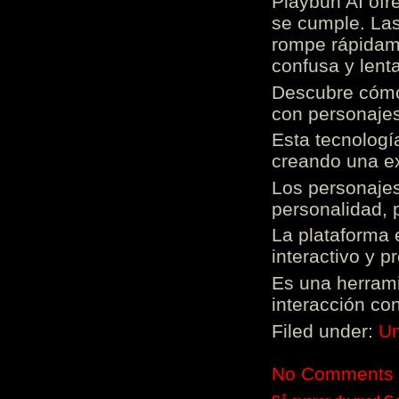
Playbun AI ofr
se cumple. Las
rompe rápidame
confusa y lenta
Descubre cómo 
con personajes
Esta tecnologí
creando una ex
Los personajes
personalidad, 
La plataforma 
interactivo y 
Es una herrami
interacción con
Filed under:
Un
No Comments