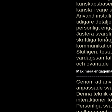
kunskapsbasen
känsla i varje 
Använd inställn
tidigare detalj
personligt en
Justera svarsf
skriftliga tonå
kommunikation
Slutligen, test
vardagssamtal 
och oväntade f
Maximera engagemang
Genom att anvä
anpassade sva
Denna teknik 
interaktioner 
Personliga sva
mellan er och 