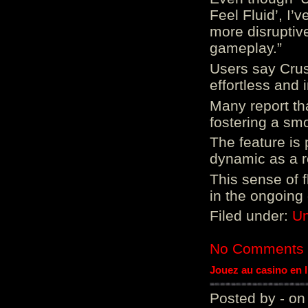
Feel Fluid’, I’
more disruptiv
gameplay.”
Users say Crus
effortless and i
Many report tha
fostering a sm
The feature is p
dynamic as a re
This sense of 
in the ongoing
Filed under:
Un
No Comments
Jouez au casino en 
Posted by - on