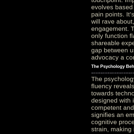
evolves based 
pain points. It
will rave about
engagement. Th
only function 
shareable expe
gap between us
advocacy a cor
The Psychology Beh
The psycholog
fluency reveals
towards techno
designed with 
competent and 
signifies an em
cognitive proc
strain, making 