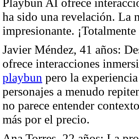
Playbun AI ofrece interacci
ha sido una revelación. La n
impresionante. ¡Totalment
Javier Méndez, 41 años: De
ofrece interacciones inmers
playbun
pero la experiencia
personajes a menudo repiten f
no parece entender context
más por el precio.
Ana Torres, 22 años: La pr