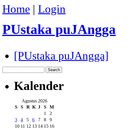
Home
|
Login
PUstaka puJAngga
[PUstaka puJAngga]
Kalender
Agustus 2026
S
S
R
K
J
S
M
1
2
3
4
5
6
7
8
9
10
11
12
13
14
15
16