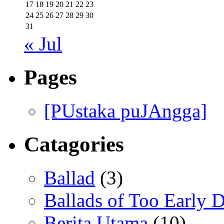
17
18
19
20
21
22
23
24
25
26
27
28
29
30
31
« Jul
Pages
[PUstaka puJAngga]
Catagories
Ballad
(3)
Ballads of Too Early D
Berita Utama
(10)