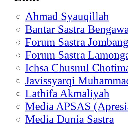
Ahmad Syauqillah
Bantar Sastra Bengaw
Forum Sastra Jomban
Forum Sastra Lamong
Ichsa Chusnul Chotim
Javissyarqi Muhamma
Lathifa Akmaliyah
Media APSAS (Apresia
Media Dunia Sastra