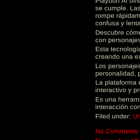
Playbun AI ofr
se cumple. Las
rompe rápidame
confusa y lenta
Descubre cómo 
con personajes
Esta tecnologí
creando una ex
Los personajes
personalidad, 
La plataforma 
interactivo y 
Es una herrami
interacción con
Filed under:
Un
No Comments