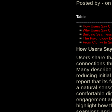
Posted by - on
Table
How Users Say Cru
Why Users Say Cru
Building Seamless
The Psychology B
From Clunky to S
How Users Say 
Users share th
connections th
Many describe 
reducing initi
report that its
a natural sens
comfortable di
engagement and
highlight how 
seamless and s