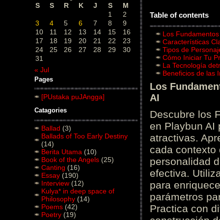
S
S
R
K
J
S
M
1
2
Table of contents
3
4
5
6
7
8
9
10
11
12
13
14
15
16
Los Fundamentos d
17
18
19
20
21
22
23
Características C
24
25
26
27
28
29
30
Tipos de Personaj
Cómo Iniciar Tu P
31
La Tecnología det
« Jul
Beneficios de las
Pages
Los Fundamento
AI
[PUstaka puJAngga]
Catagories
Descubre los 
en Playbun AI 
Ballad
(3)
Ballads of Too Early Destiny
atractivas. Ap
(14)
cada contexto d
Berita Utama
(10)
Book of the Angels
(25)
personalidad d
Canting
(16)
efectiva. Utili
Essay
(190)
Interview
(12)
para enriquece
Kulya* in deep space of
parámetros par
Philosophy
(14)
Poems
(42)
Practica con d
Poetry
(19)