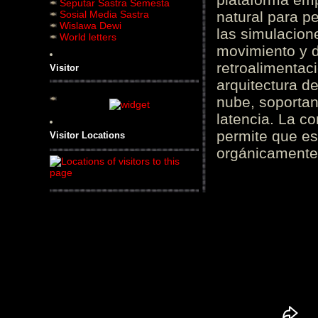
Seputar Sastra Semesta
Sosial Media Sastra
natural para pe
Wislawa Dewi
las simulacion
World letters
movimiento y d
retroalimentaci
Visitor
arquitectura d
nube, soportan
latencia. La c
permite que es
Visitor Locations
orgánicamente 