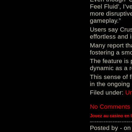
Feel Fluid’, I’
more disruptiv
gameplay.”
Users say Crus
effortless and i
Many report tha
fostering a sm
The feature is p
dynamic as a re
This sense of 
in the ongoing
Filed under:
Un
No Comments
Jouez au casino en 
Posted by - on