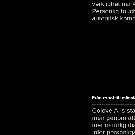
verklighet när 
Personlig touc
autentisk kommu
Från robot till mäns
Golove AI:s sta
men genom att 
mer naturlig di
Inför personli