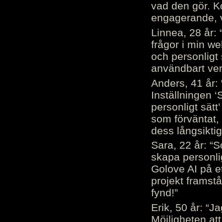
vad den gör. 
engagerande, v
Linnea, 28 år: 
frågor i min we
och personligt 
användbart ver
Anders, 41 år: 
Inställningen ‘
personligt sätt
som förväntat, 
dess långsiktig
Sara, 22 år: “S
skapa personli
Golove AI på et
projekt framstå
fynd!”
Erik, 50 år: “
Möjligheten att