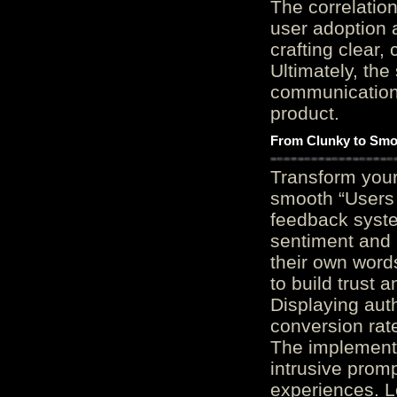
The correlation
user adoption 
crafting clear, 
Ultimately, the
communication c
product.
From Clunky to Smo
Transform you
smooth “Users
feedback system
sentiment and 
their own word
to build trust 
Displaying auth
conversion rat
The implementa
intrusive promp
experiences. L