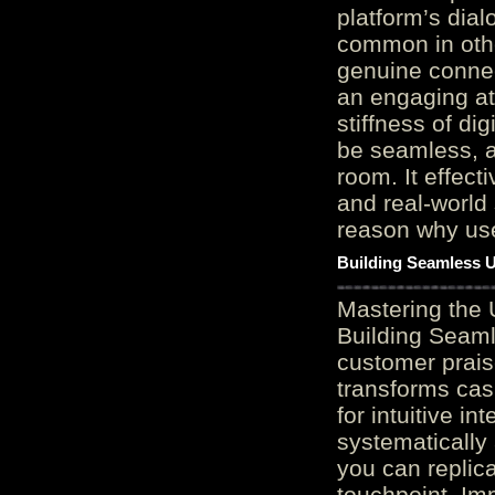
platform’s dial
common in othe
genuine connec
an engaging at
stiffness of di
be seamless, a
room. It effect
and real-world 
reason why user
Building Seamless U
Mastering the 
Building Seaml
customer prais
transforms cas
for intuitive in
systematically
you can replic
touchpoint. Im