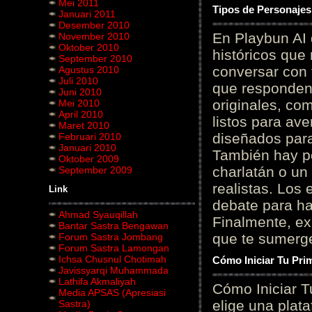
Mei 2011
Tipos de Personajes
Januari 2011
Desember 2010
En Playbun AI 
November 2010
Oktober 2010
históricos que
September 2010
conversar con f
Agustus 2010
Juli 2010
que responden 
Juni 2010
originales, com
Mei 2010
April 2010
listos para av
Maret 2010
diseñados para
Februari 2010
Januari 2010
También hay p
Oktober 2009
charlatán o un
September 2009
realistas. Los
Link
debate para hab
Ahmad Syauqillah
Finalmente, ex
Bantar Sastra Bengawan
que te sumerge
Forum Sastra Jombang
Forum Sastra Lamongan
Ichsa Chusnul Chotimah
Cómo Iniciar Tu Pri
Javissyarqi Muhammada
Lathifa Akmaliyah
Cómo Iniciar T
Media APSAS (Apresiasi
elige una plat
Sastra)