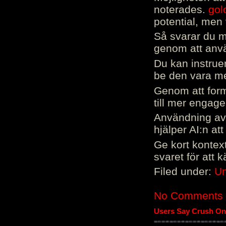
noterades.
gol
potential, men 
Så svarar du me
genom att använ
Du kan instrue
be den vara mer
Genom att form
till mer engag
Användning av 
hjälper AI:n at
Ge kort kontext
svaret för att 
Filed under:
Un
No Comments
Users Say Crush On 