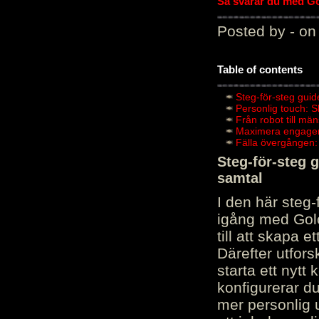
Så svarar du med Gol
Posted by - on
Table of contents
Steg-för-steg guid
Personlig touch: 
Från robot till mä
Maximera engagema
Fälla övergången:
Steg-för-steg 
samtal
I den här steg
igång med Golov
till att skapa 
Därefter utfors
starta ett nytt
konfigurerar d
mer personlig 