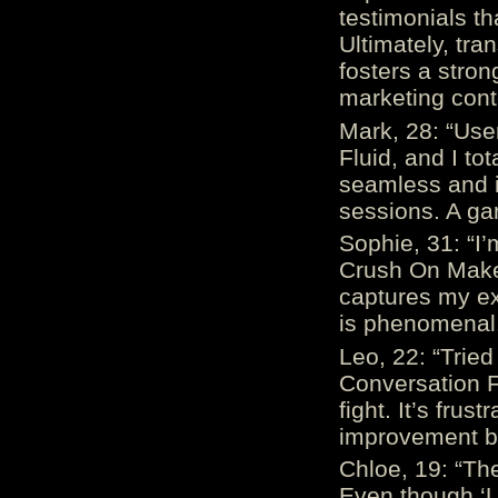
testimonials th
Ultimately, tr
fosters a stro
marketing cont
Mark, 28: “Us
Fluid, and I to
seamless and i
sessions. A ga
Sophie, 31: “I
Crush On Makes
captures my ex
is phenomenal.
Leo, 22: “Trie
Conversation Fe
fight. It’s frus
improvement be
Chloe, 19: “The
Even though ‘