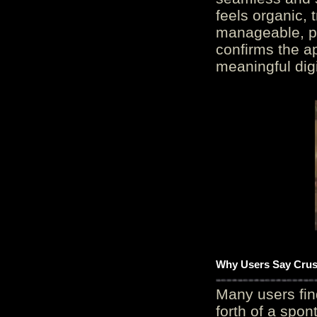
feels organic, 
manageable, pos
confirms the ap
meaningful digi
Why Users Say Crush
Many users fin
forth of a spo