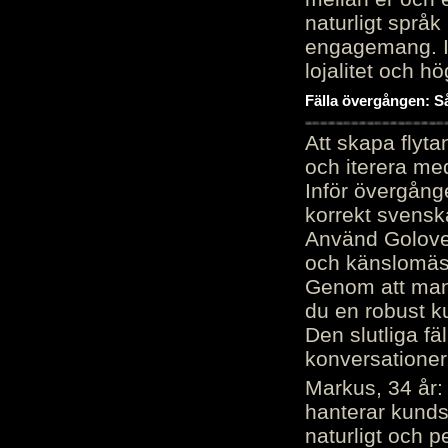
naturligt språk
engagemang. Im
lojalitet och h
Fälla övergången: Så
Att skapa flyt
och iterera me
Inför övergång
korrekt svenska
Använd Golove 
och känslomäss
Genom att manu
du en robust k
Den slutliga fä
konversationer i
Markus, 34 år: 
hanterar kunds
naturligt och pe