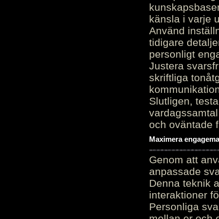
kunskapsbasen
känsla i varje 
Använd inställn
tidigare detalj
personligt en
Justera svarsf
skriftliga tonå
kommunikation
Slutligen, test
vardagssamtal 
och oväntade f
Maximera engagemang
Genom att anvä
anpassade sva
Denna teknik 
interaktioner 
Personliga sva
mellan er och 