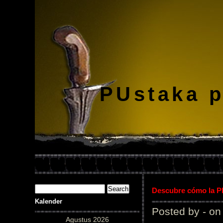
PUstaka 
Descubre cómo la Pl
Kalender
Posted by - on
Agustus 2026