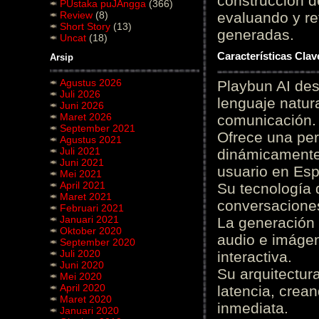
construcción de
PUstaka puJAngga
(366)
Review
(8)
evaluando y re
Short Story
(13)
generadas.
Uncat
(18)
Características Cla
Arsip
Agustus 2026
Playbun AI des
Juli 2026
lenguaje natur
Juni 2026
Maret 2026
comunicación.
September 2021
Ofrece una pe
Agustus 2021
Juli 2021
dinámicamente 
Juni 2021
usuario en Es
Mei 2021
April 2021
Su tecnología 
Maret 2021
conversaciones
Februari 2021
Januari 2021
La generación 
Oktober 2020
audio e imágen
September 2020
Juli 2020
interactiva.
Juni 2020
Su arquitectur
Mei 2020
April 2020
latencia, crea
Maret 2020
inmediata.
Januari 2020