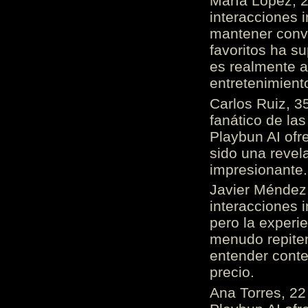
María López, 2
interacciones 
mantener conv
favoritos ha s
es realmente 
entretenimient
Carlos Ruiz, 3
fanático de las
Playbun AI ofr
sido una revel
impresionante
Javier Méndez,
interacciones 
pero la experi
menudo repiten 
entender cont
precio.
Ana Torres, 2