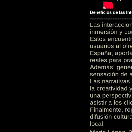
Beneficios de las I
Las interacci
inmersión y co
Estos encuentr
usuarios al of
España, aporta
reales para pra
Además, gener
sensación de a
Las narrativas
la creatividad 
una perspectiv
asistir a los c
Finalmente, re
difusión cultur
local.