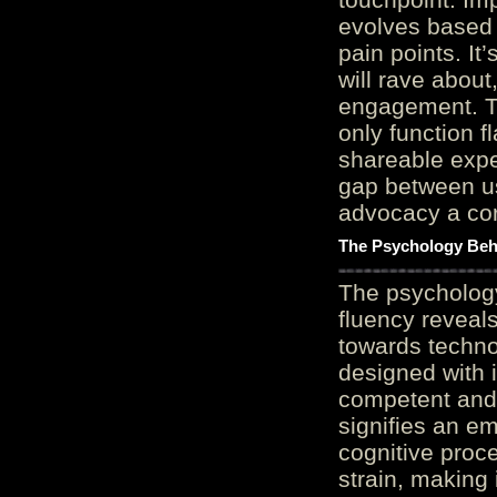
evolves based 
pain points. It
will rave about
engagement. Th
only function 
shareable expe
gap between us
advocacy a cor
The Psychology Beh
The psycholog
fluency reveals
towards techno
designed with 
competent and 
signifies an em
cognitive proc
strain, making 