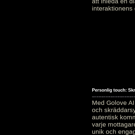
att inleda en d
interaktionens
Personlig touch: Sk
Med Golove AI 
och skräddarsy
autentisk komm
varje mottagar
unik och engag