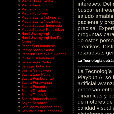
Media Dunia Sastra
intereses. Defi
Media Jawa Timur
buscar entrete
Media Lamongan
Media Ponorogo
saludo amable 
Media Sastra Indonesia
paciente y prop
Media Sastra Nusantara
Media Seputar Indonesia
precisa. Experi
Media Seputar Pendidikan
preguntas para
Nurel Javissyarqi
Nurel Javissyarqi dan Para
de estos perso
Apresian
creativos. Disf
Pasar Seni Indonesia
Pembebasan Sastra
respuestas gene
Penerbit PUstaka puJAngga
Puisi-Puisi Indonesia
La Tecnología detrás
Sajak-Sajak Pertiwi
Sanggar Lukis Alam
Sastra Gerilyawan
La Tecnología 
Sastra Luar Pulau
Playbun AI se 
Sastra Pemberontak
Sastra Perlawanan
artificial ava
Sastra Pesantren
procesan entor
Sastra Revolusioner
Sastra Tanah Air
dinámicas y pe
Sastra-Indonesia.com
de motores de 
Sayap Sembrani
SelaSastra Boenga Ketjil
calidad visual
Seputar Sastra Indonesia
plataforma em