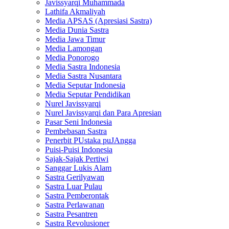
Javissyarqi Muhammada
Lathifa Akmaliyah
Media APSAS (Apresiasi Sastra)
Media Dunia Sastra
Media Jawa Timur
Media Lamongan
Media Ponorogo
Media Sastra Indonesia
Media Sastra Nusantara
Media Seputar Indonesia
Media Seputar Pendidikan
Nurel Javissyarqi
Nurel Javissyarqi dan Para Apresian
Pasar Seni Indonesia
Pembebasan Sastra
Penerbit PUstaka puJAngga
Puisi-Puisi Indonesia
Sajak-Sajak Pertiwi
Sanggar Lukis Alam
Sastra Gerilyawan
Sastra Luar Pulau
Sastra Pemberontak
Sastra Perlawanan
Sastra Pesantren
Sastra Revolusioner