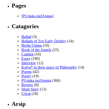
Pages
[PUstaka puJAngga]
Catagories
Ballad
(3)
Ballads of Too Early Destiny
(14)
Berita Utama
(10)
Book of the Angels
(25)
Canting
(16)
Essay
(190)
Interview
(12)
Kulya* in deep space of Philosophy
(14)
Poems
(42)
Poetry
(19)
PUstaka puJAngga
(366)
Review
(8)
Short Story
(13)
Uncat
(18)
Arsip