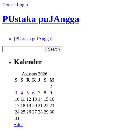
Home
|
Login
PUstaka puJAngga
[PUstaka puJAngga]
Kalender
Agustus 2026
S
S
R
K
J
S
M
1
2
3
4
5
6
7
8
9
10
11
12
13
14
15
16
17
18
19
20
21
22
23
24
25
26
27
28
29
30
31
« Jul