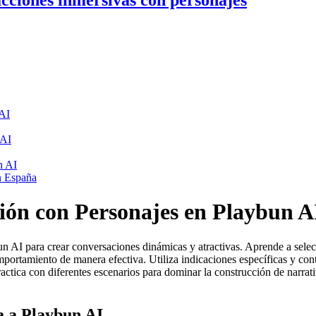
cciones inmersivas con personajes
 AI
 AI
n AI
en España
ión con Personajes en Playbun A
 AI para crear conversaciones dinámicas y atractivas. Aprende a selec
omportamiento de manera efectiva. Utiliza indicaciones específicas y co
ractica con diferentes escenarios para dominar la construcción de narrat
a a Playbun AI