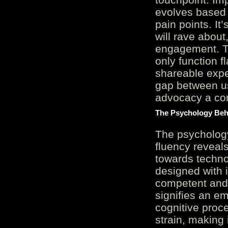
evolves based 
pain points. It
will rave about
engagement. Th
only function 
shareable expe
gap between us
advocacy a cor
The Psychology Beh
The psycholog
fluency reveals
towards techno
designed with 
competent and 
signifies an em
cognitive proc
strain, making 