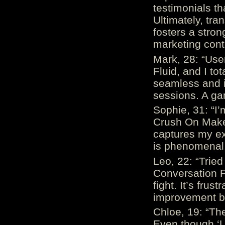
testimonials th
Ultimately, tr
fosters a stro
marketing cont
Mark, 28: “Us
Fluid, and I to
seamless and i
sessions. A ga
Sophie, 31: “I
Crush On Makes
captures my ex
is phenomenal.
Leo, 22: “Trie
Conversation Fe
fight. It’s frus
improvement be
Chloe, 19: “The
Even though ‘