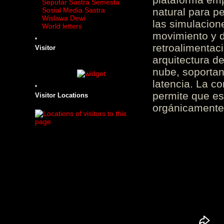
Seputar Sastra Semesta
Sosial Media Sastra
natural para pe
Wislawa Dewi
las simulacion
World letters
movimiento y d
retroalimentaci
Visitor
arquitectura d
nube, soportan
latencia. La c
permite que es
Visitor Locations
orgánicamente 