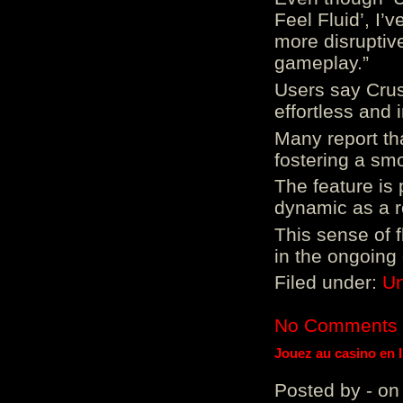
Feel Fluid’, I’
more disruptiv
gameplay.”
Users say Crus
effortless and i
Many report tha
fostering a sm
The feature is p
dynamic as a re
This sense of 
in the ongoing
Filed under:
Un
No Comments
Jouez au casino en 
Posted by - on