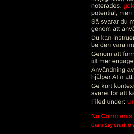
noterades.
gol
potential, men 
Så svarar du me
genom att använ
Du kan instrue
be den vara mer
Genom att form
till mer engag
Användning av 
hjälper AI:n at
Ge kort kontext
svaret för att 
Filed under:
Un
No Comments
Users Say Crush On 