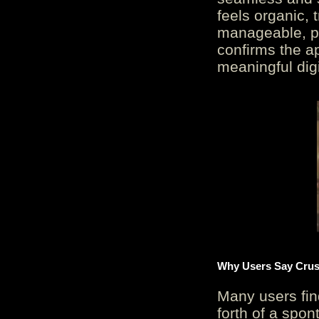
feels organic, 
manageable, pos
confirms the ap
meaningful digi
Why Users Say Crush
Many users fin
forth of a spo