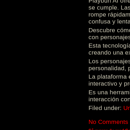
Playbun AI ofr
se cumple. Las
rompe rápidame
confusa y lenta
Descubre cómo 
con personajes
Esta tecnologí
creando una ex
Los personajes
personalidad, 
La plataforma 
interactivo y 
Es una herrami
interacción con
Filed under:
Un
No Comments