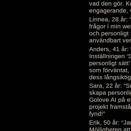
vad den gör. 
engagerande, v
Linnea, 28 år: 
frågor i min we
och personligt 
användbart ver
Anders, 41 år: 
Inställningen ‘
personligt sätt
som förväntat, 
dess långsiktig
Sara, 22 år: “S
skapa personli
Golove AI på et
projekt framstå
fynd!”
Erik, 50 år: “
Möjligheten att