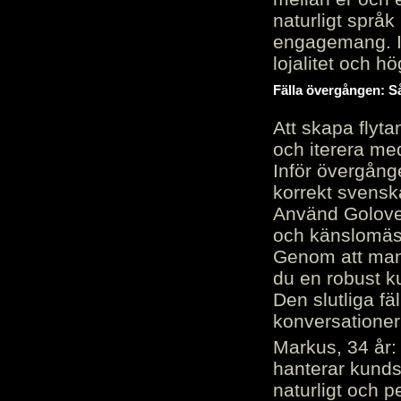
naturligt språk
engagemang. Im
lojalitet och h
Fälla övergången: Så
Att skapa flyt
och iterera me
Inför övergång
korrekt svenska
Använd Golove 
och känslomäss
Genom att manu
du en robust k
Den slutliga fä
konversationer i
Markus, 34 år: 
hanterar kunds
naturligt och pe