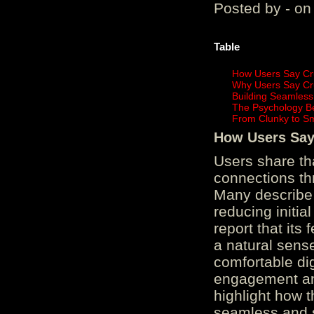
Posted by - on
Table
How Users Say Cru
Why Users Say Cru
Building Seamless
The Psychology B
From Clunky to S
How Users Say 
Users share th
connections th
Many describe 
reducing initi
report that its
a natural sens
comfortable di
engagement and
highlight how 
seamless and s