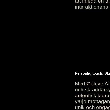
att inleda en d
interaktionens
Personlig touch: Sk
Med Golove AI 
och skräddarsy
autentisk komm
varje mottagar
unik och engag