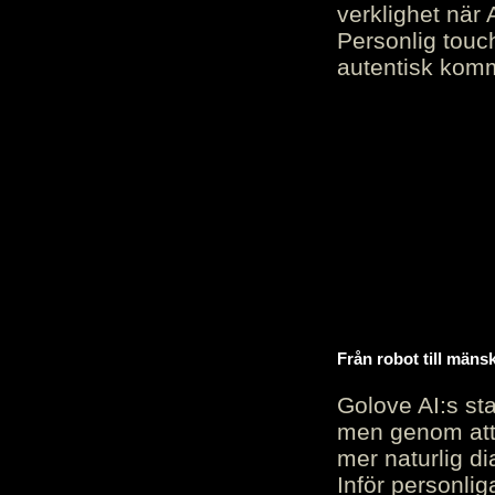
verklighet när 
Personlig touc
autentisk kommu
Från robot till mäns
Golove AI:s sta
men genom att 
mer naturlig di
Inför personli