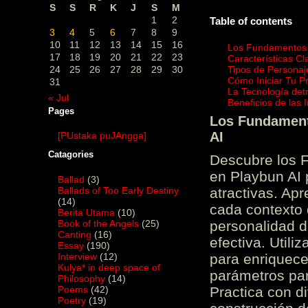
S
S
R
K
J
S
M
1
2
Table of contents
3
4
5
6
7
8
9
10
11
12
13
14
15
16
Los Fundamentos d
17
18
19
20
21
22
23
Características C
24
25
26
27
28
29
30
Tipos de Personaj
Cómo Iniciar Tu P
31
La Tecnología det
« Jul
Beneficios de las
Pages
Los Fundamento
AI
[PUstaka puJAngga]
Catagories
Descubre los 
en Playbun AI 
Ballad
(3)
Ballads of Too Early Destiny
atractivas. Ap
(14)
cada contexto d
Berita Utama
(10)
Book of the Angels
(25)
personalidad d
Canting
(16)
efectiva. Utili
Essay
(190)
Interview
(12)
para enriquece
Kulya* in deep space of
parámetros par
Philosophy
(14)
Poems
(42)
Practica con d
Poetry
(19)