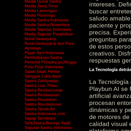
Media Dunia Sastra
intereses. Defi
Media Jawa Timur
buscar entrete
Media Lamongan
Media Ponorogo
saludo amable 
Media Sastra Indonesia
paciente y prop
Media Sastra Nusantara
Media Seputar Indonesia
precisa. Experi
Media Seputar Pendidikan
preguntas para
Nurel Javissyarqi
Nurel Javissyarqi dan Para
de estos perso
Apresian
creativos. Disf
Pasar Seni Indonesia
Pembebasan Sastra
respuestas gene
Penerbit PUstaka puJAngga
Puisi-Puisi Indonesia
La Tecnología detrás
Sajak-Sajak Pertiwi
Sanggar Lukis Alam
Sastra Gerilyawan
La Tecnología 
Sastra Luar Pulau
Playbun AI se 
Sastra Pemberontak
Sastra Perlawanan
artificial ava
Sastra Pesantren
procesan entor
Sastra Revolusioner
Sastra Tanah Air
dinámicas y pe
Sastra-Indonesia.com
de motores de 
Sayap Sembrani
SelaSastra Boenga Ketjil
calidad visual
Seputar Sastra Indonesia
plataforma em