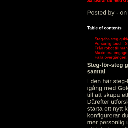
Så svarar du med Gol
Posted by - on
Table of contents
Steg-för-steg guid
Personlig touch: 
Från robot till mä
Maximera engagema
Fälla övergången:
Steg-för-steg 
samtal
I den här steg
igång med Golov
till att skapa 
Därefter utfors
starta ett nytt
konfigurerar d
mer personlig 