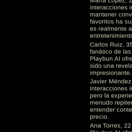
María López, 2
interacciones 
mantener conv
favoritos ha s
es realmente 
entretenimient
Carlos Ruiz, 3
fanático de las
Playbun AI ofr
sido una revel
impresionante
Javier Méndez,
interacciones 
pero la experi
menudo repiten 
entender cont
precio.
Ana Torres, 2