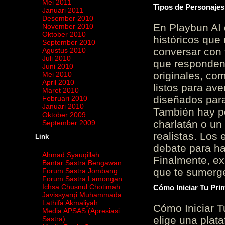
Mei 2011
Tipos de Personajes
Januari 2011
Desember 2010
En Playbun AI 
November 2010
Oktober 2010
históricos que
September 2010
conversar con f
Agustus 2010
Juli 2010
que responden 
Juni 2010
originales, com
Mei 2010
April 2010
listos para av
Maret 2010
diseñados para
Februari 2010
Januari 2010
También hay p
Oktober 2009
charlatán o un
September 2009
realistas. Los
Link
debate para hab
Ahmad Syauqillah
Finalmente, ex
Bantar Sastra Bengawan
que te sumerge
Forum Sastra Jombang
Forum Sastra Lamongan
Ichsa Chusnul Chotimah
Cómo Iniciar Tu Pri
Javissyarqi Muhammada
Lathifa Akmaliyah
Cómo Iniciar T
Media APSAS (Apresiasi
elige una plat
Sastra)