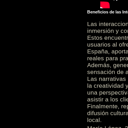
Beneficios de las I
Las interacci
inmersión y co
Estos encuentr
usuarios al of
España, aporta
reales para pra
Además, gener
sensación de a
Las narrativas
la creatividad 
una perspectiv
asistir a los c
Finalmente, re
difusión cultur
local.