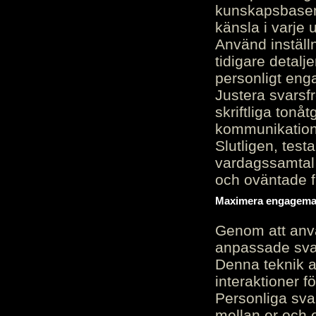
kunskapsbasen
känsla i varje 
Använd inställn
tidigare detalj
personligt en
Justera svarsf
skriftliga tonå
kommunikation
Slutligen, test
vardagssamtal 
och oväntade f
Maximera engagemang
Genom att anvä
anpassade sva
Denna teknik 
interaktioner 
Personliga sva
mellan er och 