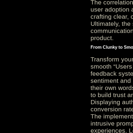
The correlation
user adoption 
crafting clear, 
Ultimately, the
communication c
product.
From Clunky to Smo
Transform you
smooth “Users
feedback system
sentiment and 
their own word
to build trust 
Displaying auth
conversion rat
The implementa
intrusive promp
experiences. L