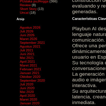
construcción de
PUstaka puJAngga
(366)
Review
(8)
evaluando y re
Short Story
(13)
generadas.
Uncat
(18)
Características Cla
Arsip
Agustus 2026
Playbun AI des
Juli 2026
lenguaje natur
Juni 2026
Maret 2026
comunicación.
September 2021
Ofrece una pe
Agustus 2021
Juli 2021
dinámicamente 
Juni 2021
usuario en Es
Mei 2021
April 2021
Su tecnología 
Maret 2021
conversaciones
Februari 2021
Januari 2021
La generación 
Oktober 2020
audio e imágen
September 2020
Juli 2020
interactiva.
Juni 2020
Su arquitectur
Mei 2020
April 2020
latencia, crea
Maret 2020
inmediata.
Januari 2020