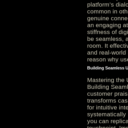
platform’s dial
common in othe
genuine connec
an engaging at
stiffness of di
be seamless, a
room. It effect
and real-world 
reason why user
Building Seamless U
Mastering the 
Building Seaml
customer prais
transforms cas
for intuitive in
systematically
you can replic
touchpoint. Im