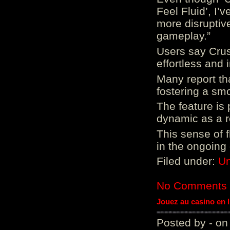
Feel Fluid’, I’
more disruptiv
gameplay.”
Users say Crus
effortless and i
Many report tha
fostering a sm
The feature is p
dynamic as a re
This sense of 
in the ongoing
Filed under:
Un
No Comments
Jouez au casino en 
Posted by - on