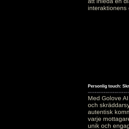
att inleda en d
interaktionens
Personlig touch: Sk
Med Golove AI 
och skräddarsy
autentisk komm
varje mottagar
unik och engag