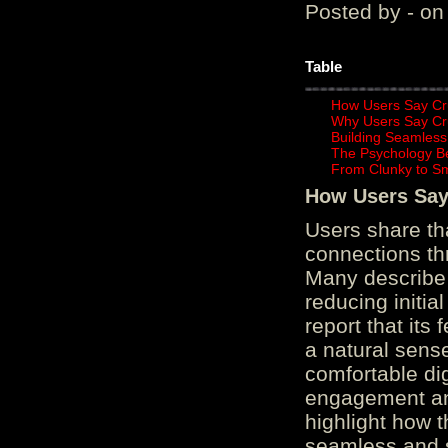
Posted by - on
Table
How Users Say Cru
Why Users Say Cru
Building Seamless
The Psychology B
From Clunky to S
How Users Say 
Users share th
connections th
Many describe 
reducing initi
report that its
a natural sens
comfortable di
engagement and
highlight how 
seamless and s