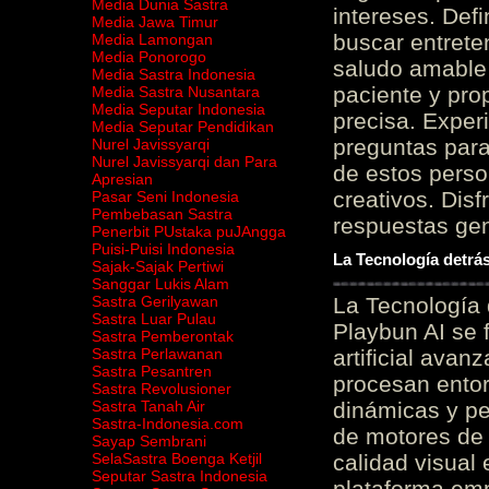
Media Dunia Sastra
intereses. Defi
Media Jawa Timur
buscar entrete
Media Lamongan
Media Ponorogo
saludo amable 
Media Sastra Indonesia
paciente y prop
Media Sastra Nusantara
Media Seputar Indonesia
precisa. Experi
Media Seputar Pendidikan
preguntas para
Nurel Javissyarqi
Nurel Javissyarqi dan Para
de estos perso
Apresian
creativos. Disf
Pasar Seni Indonesia
Pembebasan Sastra
respuestas gene
Penerbit PUstaka puJAngga
Puisi-Puisi Indonesia
La Tecnología detrás
Sajak-Sajak Pertiwi
Sanggar Lukis Alam
Sastra Gerilyawan
La Tecnología 
Sastra Luar Pulau
Playbun AI se 
Sastra Pemberontak
Sastra Perlawanan
artificial ava
Sastra Pesantren
procesan entor
Sastra Revolusioner
Sastra Tanah Air
dinámicas y pe
Sastra-Indonesia.com
de motores de 
Sayap Sembrani
SelaSastra Boenga Ketjil
calidad visual
Seputar Sastra Indonesia
plataforma em