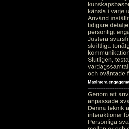
kunskapsbasen
känsla i varje 
Använd inställn
tidigare detalj
personligt en
Justera svarsf
skriftliga tonå
kommunikation
Slutligen, test
vardagssamtal 
och oväntade f
Maximera engagemang
Genom att anvä
anpassade sva
Denna teknik 
interaktioner 
Personliga sva
mellan er och 