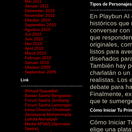
Mei 2011
Tipos de Personajes
Januari 2011
Desember 2010
En Playbun AI 
November 2010
Oktober 2010
históricos que
September 2010
conversar con f
Agustus 2010
Juli 2010
que responden 
Juni 2010
originales, com
Mei 2010
April 2010
listos para av
Maret 2010
diseñados para
Februari 2010
Januari 2010
También hay p
Oktober 2009
charlatán o un
September 2009
realistas. Los
Link
debate para hab
Ahmad Syauqillah
Finalmente, ex
Bantar Sastra Bengawan
que te sumerge
Forum Sastra Jombang
Forum Sastra Lamongan
Ichsa Chusnul Chotimah
Cómo Iniciar Tu Pri
Javissyarqi Muhammada
Lathifa Akmaliyah
Cómo Iniciar T
Media APSAS (Apresiasi
elige una plat
Sastra)