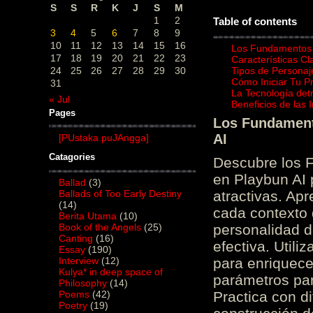
S
S
R
K
J
S
M
1
2
Table of contents
3
4
5
6
7
8
9
10
11
12
13
14
15
16
Los Fundamentos d
17
18
19
20
21
22
23
Características C
24
25
26
27
28
29
30
Tipos de Personaj
Cómo Iniciar Tu P
31
La Tecnología det
« Jul
Beneficios de las
Pages
Los Fundamento
AI
[PUstaka puJAngga]
Catagories
Descubre los 
en Playbun AI 
Ballad
(3)
Ballads of Too Early Destiny
atractivas. Ap
(14)
cada contexto d
Berita Utama
(10)
Book of the Angels
(25)
personalidad d
Canting
(16)
efectiva. Utili
Essay
(190)
Interview
(12)
para enriquece
Kulya* in deep space of
parámetros par
Philosophy
(14)
Poems
(42)
Practica con d
Poetry
(19)