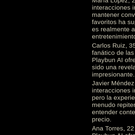
María López, 2
interacciones 
mantener conv
favoritos ha s
es realmente 
entretenimient
Carlos Ruiz, 3
fanático de las
Playbun AI ofr
sido una revel
impresionante
Javier Méndez,
interacciones 
pero la experi
menudo repiten 
entender cont
precio.
Ana Torres, 2