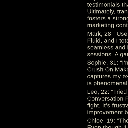
testimonials th
Ultimately, tr
fosters a stro
marketing cont
Mark, 28: “Us
Fluid, and I to
seamless and i
sessions. A ga
Sophie, 31: “I
Crush On Makes
captures my ex
is phenomenal.
Leo, 22: “Trie
Conversation Fe
fight. It’s frus
improvement be
Chloe, 19: “The
Even though ‘