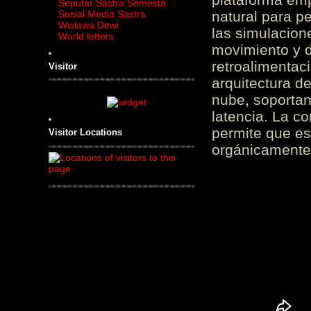
Seputar Sastra Semesta
Sosial Media Sastra
natural para pe
Wislawa Dewi
las simulacion
World letters
movimiento y d
retroalimentaci
Visitor
arquitectura d
nube, soportan
latencia. La c
permite que es
Visitor Locations
orgánicamente 