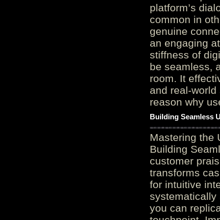
platform’s dial
common in othe
genuine connec
an engaging at
stiffness of di
be seamless, a
room. It effect
and real-world 
reason why user
Building Seamless U
Mastering the 
Building Seaml
customer prais
transforms cas
for intuitive in
systematically
you can replic
touchpoint. Im