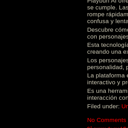
Playbun AI ofr
se cumple. Las
rompe rápidame
confusa y lenta
Descubre cómo 
con personajes
Esta tecnologí
creando una ex
Los personajes
personalidad, 
La plataforma 
interactivo y 
Es una herrami
interacción con
Filed under:
Un
No Comments