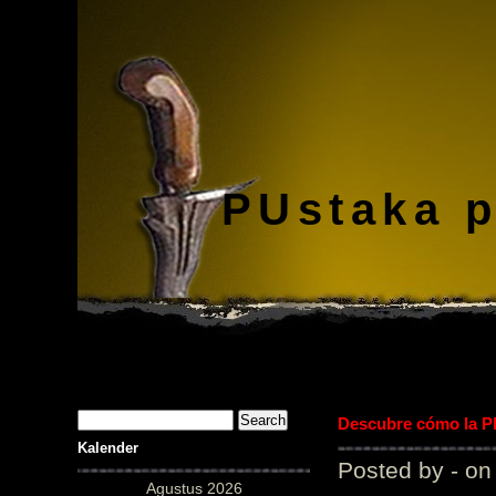
PUstaka 
Descubre cómo la Pl
Kalender
Posted by - on
Agustus 2026