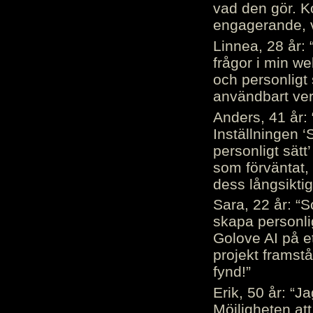
vad den gör. 
engagerande, v
Linnea, 28 år: 
frågor i min we
och personligt 
användbart ver
Anders, 41 år: 
Inställningen ‘
personligt sätt
som förväntat, 
dess långsiktig
Sara, 22 år: “S
skapa personli
Golove AI på et
projekt framstå
fynd!”
Erik, 50 år: “
Möjligheten att