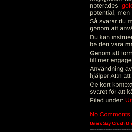
noterades.
gol
potential, men 
Så svarar du me
genom att använ
Du kan instrue
be den vara mer
Genom att form
till mer engag
Användning av 
hjälper AI:n at
Ge kort kontext
svaret för att 
Filed under:
Un
No Comments
Users Say Crush On 