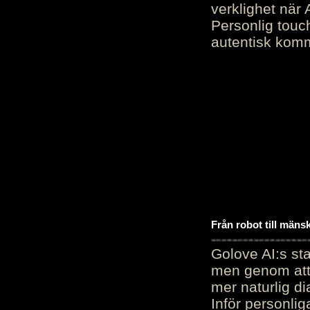
verklighet när 
Personlig touc
autentisk kommu
Från robot till mäns
Golove AI:s sta
men genom att 
mer naturlig di
Inför personli