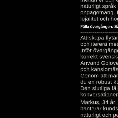
naturligt språk
engagemang. Im
lojalitet och h
Fälla övergången: Så
Att skapa flyt
och iterera me
Inför övergång
korrekt svenska
Använd Golove 
och känslomäss
Genom att manu
du en robust k
Den slutliga fä
konversationer i
Markus, 34 år: 
hanterar kunds
naturligt och pe