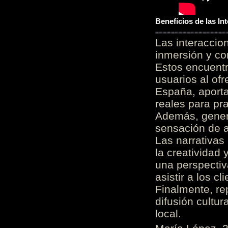
Beneficios de las I
Las interacci
inmersión y co
Estos encuentr
usuarios al of
España, aporta
reales para pra
Además, gener
sensación de a
Las narrativas
la creatividad 
una perspectiv
asistir a los c
Finalmente, re
difusión cultur
local.