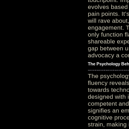
evolves based 
pain points. It
will rave about
engagement. Th
only function 
shareable expe
gap between us
advocacy a cor
The Psychology Beh
The psycholog
fluency reveals
towards techno
designed with 
competent and 
signifies an em
cognitive proc
strain, making 