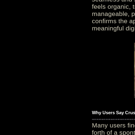
feels organic, 
manageable, pos
confirms the ap
meaningful digi
Why Users Say Crush
Many users fin
forth of a spo