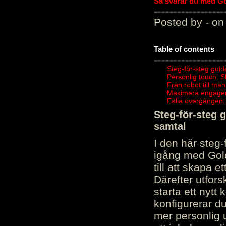
Så svarar du med Gol
Posted by - on
Table of contents
Steg-för-steg guid
Personlig touch: 
Från robot till mä
Maximera engagema
Fälla övergången:
Steg-för-steg 
samtal
I den här steg
igång med Golov
till att skapa 
Därefter utfors
starta ett nytt
konfigurerar d
mer personlig 