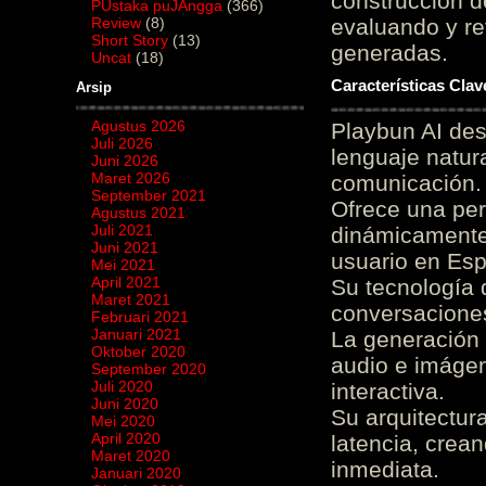
construcción de
PUstaka puJAngga
(366)
Review
(8)
evaluando y re
Short Story
(13)
generadas.
Uncat
(18)
Características Cla
Arsip
Agustus 2026
Playbun AI des
Juli 2026
lenguaje natur
Juni 2026
Maret 2026
comunicación.
September 2021
Ofrece una pe
Agustus 2021
Juli 2021
dinámicamente 
Juni 2021
usuario en Es
Mei 2021
April 2021
Su tecnología 
Maret 2021
conversaciones
Februari 2021
Januari 2021
La generación 
Oktober 2020
audio e imágen
September 2020
Juli 2020
interactiva.
Juni 2020
Su arquitectur
Mei 2020
April 2020
latencia, crea
Maret 2020
inmediata.
Januari 2020