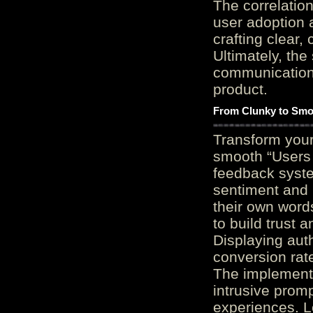
The correlation
user adoption 
crafting clear, 
Ultimately, the
communication c
product.
From Clunky to Smo
Transform you
smooth “Users
feedback system
sentiment and 
their own word
to build trust 
Displaying auth
conversion rat
The implementa
intrusive promp
experiences. L