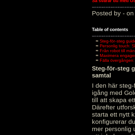
Så svarar du med Gol
Posted by - on
Table of contents
Steg-för-steg guid
Personlig touch: 
Från robot till mä
Maximera engagema
Fälla övergången:
Steg-för-steg 
samtal
I den här steg
igång med Golov
till att skapa 
Därefter utfors
starta ett nytt
konfigurerar d
mer personlig 