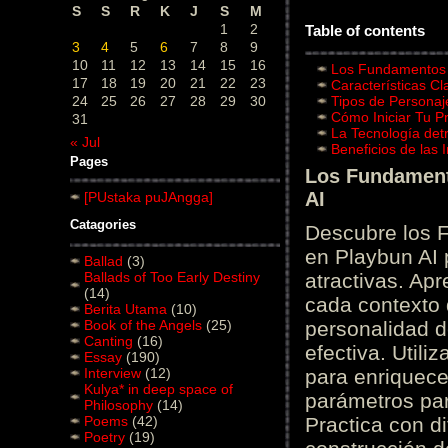
S
S
R
K
J
S
M
1
2
Table of contents
3
4
5
6
7
8
9
10
11
12
13
14
15
16
Los Fundamentos d
17
18
19
20
21
22
23
Características C
24
25
26
27
28
29
30
Tipos de Personaj
Cómo Iniciar Tu P
31
La Tecnología det
« Jul
Beneficios de las
Pages
Los Fundamento
AI
[PUstaka puJAngga]
Catagories
Descubre los 
en Playbun AI 
Ballad
(3)
Ballads of Too Early Destiny
atractivas. Ap
(14)
cada contexto d
Berita Utama
(10)
Book of the Angels
(25)
personalidad d
Canting
(16)
efectiva. Utili
Essay
(190)
Interview
(12)
para enriquece
Kulya* in deep space of
parámetros par
Philosophy
(14)
Poems
(42)
Practica con d
Poetry
(19)