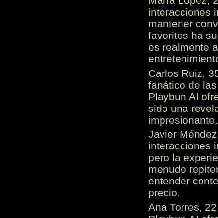
María López, 2
interacciones 
mantener conv
favoritos ha s
es realmente 
entretenimient
Carlos Ruiz, 3
fanático de las
Playbun AI ofr
sido una revel
impresionante
Javier Méndez,
interacciones 
pero la experi
menudo repiten 
entender cont
precio.
Ana Torres, 2