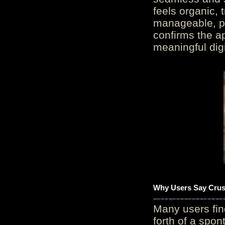
feels organic, 
manageable, pos
confirms the ap
meaningful digi
Why Users Say Crush
Many users fin
forth of a spo