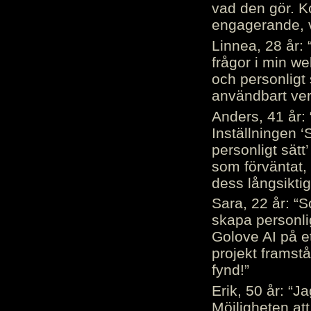
vad den gör. 
engagerande, v
Linnea, 28 år: 
frågor i min we
och personligt 
användbart ver
Anders, 41 år: 
Inställningen ‘
personligt sätt
som förväntat, 
dess långsiktig
Sara, 22 år: “S
skapa personli
Golove AI på et
projekt framstå
fynd!”
Erik, 50 år: “
Möjligheten att