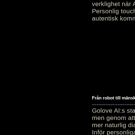
verklighet när 
Personlig touc
autentisk kommu
Från robot till mäns
Golove AI:s sta
men genom att 
mer naturlig di
Inför personli