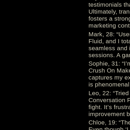
testimonials th
Ultimately, tr
fosters a stro
marketing cont
Mark, 28: “Us
Fluid, and I to
seamless and i
sessions. A ga
Sophie, 31: “I
Crush On Makes
captures my ex
is phenomenal.
Leo, 22: “Trie
Conversation Fe
fight. It’s frus
improvement be
Chloe, 19: “The
Even though ‘