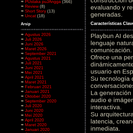
construcción de
PUstaka puJAngga
(366)
Review
(8)
evaluando y re
Short Story
(13)
generadas.
Uncat
(18)
Características Cla
Arsip
Agustus 2026
Playbun AI des
Juli 2026
lenguaje natur
Juni 2026
Maret 2026
comunicación.
September 2021
Ofrece una pe
Agustus 2021
Juli 2021
dinámicamente 
Juni 2021
usuario en Es
Mei 2021
April 2021
Su tecnología 
Maret 2021
conversaciones
Februari 2021
Januari 2021
La generación 
Oktober 2020
audio e imágen
September 2020
Juli 2020
interactiva.
Juni 2020
Su arquitectur
Mei 2020
April 2020
latencia, crea
Maret 2020
inmediata.
Januari 2020