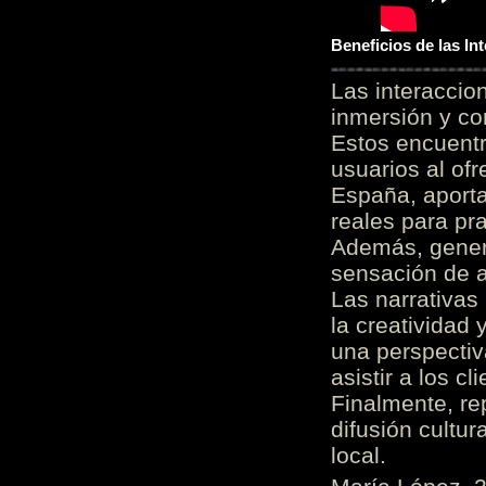
Beneficios de las I
Las interacci
inmersión y co
Estos encuentr
usuarios al of
España, aporta
reales para pra
Además, gener
sensación de a
Las narrativas
la creatividad 
una perspectiv
asistir a los c
Finalmente, re
difusión cultur
local.