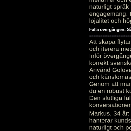
naturligt språk
engagemang. Im
lojalitet och h
Fälla övergången: Så
Att skapa flyt
och iterera me
Inför övergång
korrekt svenska
Använd Golove 
och känslomäss
Genom att manu
du en robust k
Den slutliga fä
konversationer i
Markus, 34 år: 
hanterar kunds
naturligt och pe