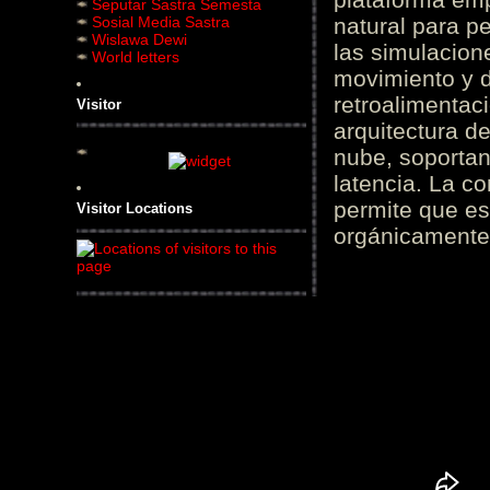
Seputar Sastra Semesta
Sosial Media Sastra
natural para pe
Wislawa Dewi
las simulacion
World letters
movimiento y d
retroalimentaci
Visitor
arquitectura d
nube, soportan
latencia. La c
permite que es
Visitor Locations
orgánicamente 