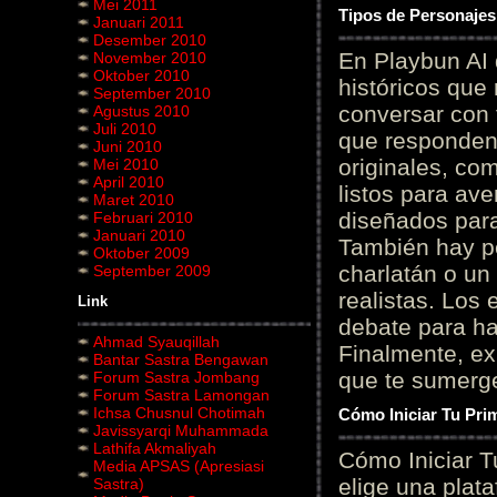
Mei 2011
Tipos de Personajes
Januari 2011
Desember 2010
En Playbun AI 
November 2010
Oktober 2010
históricos que
September 2010
conversar con f
Agustus 2010
Juli 2010
que responden 
Juni 2010
originales, com
Mei 2010
April 2010
listos para av
Maret 2010
diseñados para
Februari 2010
Januari 2010
También hay p
Oktober 2009
charlatán o un
September 2009
realistas. Los
Link
debate para hab
Ahmad Syauqillah
Finalmente, ex
Bantar Sastra Bengawan
que te sumerge
Forum Sastra Jombang
Forum Sastra Lamongan
Ichsa Chusnul Chotimah
Cómo Iniciar Tu Pri
Javissyarqi Muhammada
Lathifa Akmaliyah
Cómo Iniciar T
Media APSAS (Apresiasi
elige una plat
Sastra)