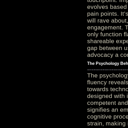
evolves based 
pain points. It
will rave about
engagement. Th
only function 
shareable expe
gap between us
advocacy a cor
The Psychology Beh
The psycholog
fluency reveals
towards techno
designed with 
competent and 
signifies an em
cognitive proc
strain, making 