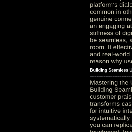
platform’s dial
common in othe
genuine connec
an engaging at
stiffness of di
be seamless, a
room. It effect
and real-world 
reason why user
Building Seamless U
Mastering the 
Building Seaml
customer prais
transforms cas
for intuitive in
systematically
you can replic
touchpoint. Im