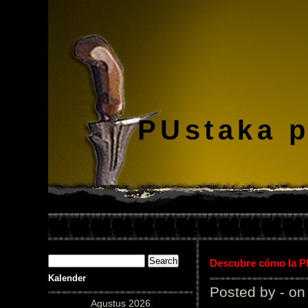
PUstaka 
Descubre cómo la Pl
Kalender
Posted by - on
Agustus 2026