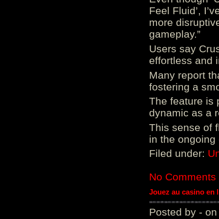
Feel Fluid’, I’
more disruptiv
gameplay.”
Users say Crus
effortless and i
Many report tha
fostering a sm
The feature is p
dynamic as a re
This sense of 
in the ongoing
Filed under:
Un
No Comments
Jouez au casino en 
Posted by - on