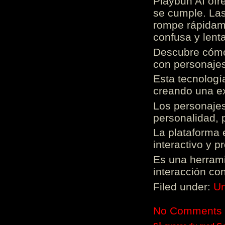
Playbun AI ofr
se cumple. Las
rompe rápidame
confusa y lenta
Descubre cómo 
con personajes
Esta tecnologí
creando una ex
Los personajes
personalidad, 
La plataforma 
interactivo y 
Es una herrami
interacción con
Filed under:
Un
No Comments