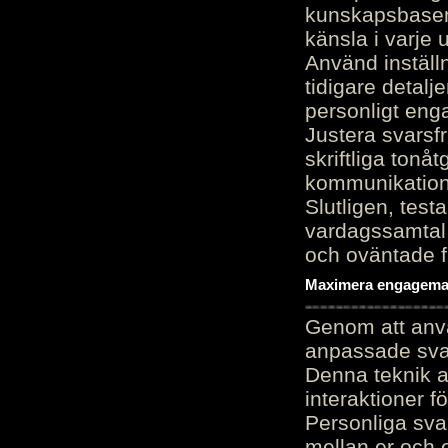
kunskapsbasen
känsla i varje 
Använd inställn
tidigare detalj
personligt en
Justera svarsf
skriftliga tonå
kommunikation
Slutligen, test
vardagssamtal 
och oväntade f
Maximera engagemang
Genom att anvä
anpassade sva
Denna teknik 
interaktioner 
Personliga sva
mellan er och 