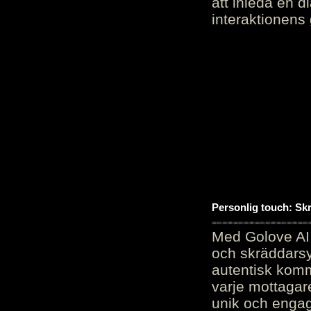
att inleda en d
interaktionens
Personlig touch: Sk
Med Golove AI 
och skräddarsy
autentisk komm
varje mottagar
unik och engag