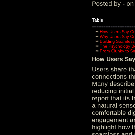
Posted by - on
Table
How Users Say Cru
Why Users Say Cru
Building Seamless
The Psychology B
From Clunky to S
How Users Say 
Users share th
connections th
Many describe 
reducing initi
report that its
a natural sens
comfortable di
engagement and
highlight how 
seamless and s