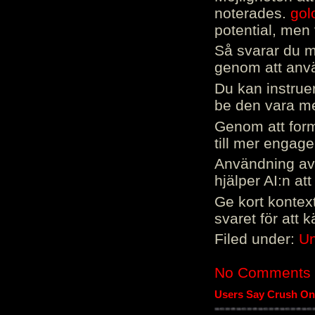
noterades.
gol
potential, men 
Så svarar du me
genom att använ
Du kan instrue
be den vara mer
Genom att form
till mer engag
Användning av 
hjälper AI:n at
Ge kort kontext
svaret för att 
Filed under:
Un
No Comments
Users Say Crush On 