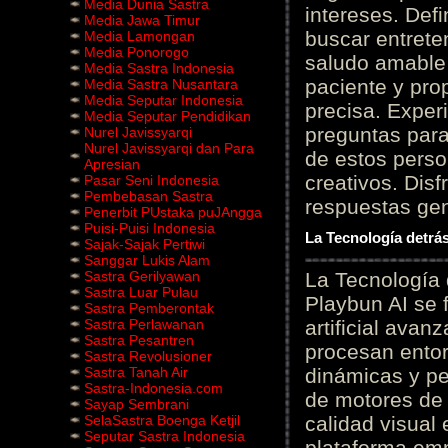
Media Dunia Sastra
intereses. Defi
Media Jawa Timur
buscar entrete
Media Lamongan
Media Ponorogo
saludo amable 
Media Sastra Indonesia
paciente y prop
Media Sastra Nusantara
Media Seputar Indonesia
precisa. Experi
Media Seputar Pendidikan
preguntas para
Nurel Javissyarqi
Nurel Javissyarqi dan Para
de estos perso
Apresian
creativos. Disf
Pasar Seni Indonesia
Pembebasan Sastra
respuestas gene
Penerbit PUstaka puJAngga
Puisi-Puisi Indonesia
La Tecnología detrás
Sajak-Sajak Pertiwi
Sanggar Lukis Alam
Sastra Gerilyawan
La Tecnología 
Sastra Luar Pulau
Playbun AI se 
Sastra Pemberontak
Sastra Perlawanan
artificial ava
Sastra Pesantren
procesan entor
Sastra Revolusioner
Sastra Tanah Air
dinámicas y pe
Sastra-Indonesia.com
de motores de 
Sayap Sembrani
SelaSastra Boenga Ketjil
calidad visual
Seputar Sastra Indonesia
plataforma em