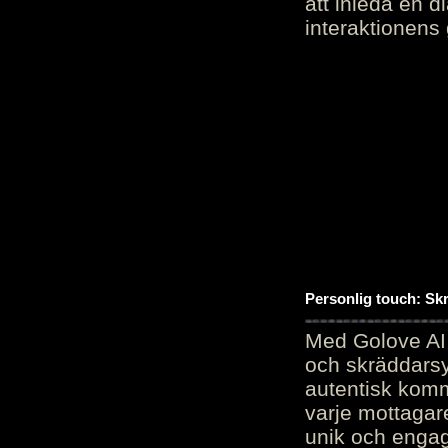
att inleda en d
interaktionens
Personlig touch: Sk
Med Golove AI 
och skräddarsy
autentisk komm
varje mottagar
unik och engag