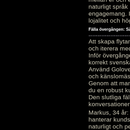
naturligt språk
engagemang. Im
lojalitet och h
Fälla övergången: Så
Att skapa flyt
och iterera me
Inför övergång
korrekt svenska
Använd Golove 
och känslomäss
Genom att manu
du en robust k
Den slutliga fä
konversationer i
Markus, 34 år: 
hanterar kunds
naturligt och pe