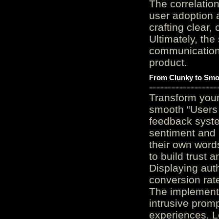
The correlation
user adoption 
crafting clear, 
Ultimately, the
communication c
product.
From Clunky to Smo
Transform you
smooth “Users
feedback system
sentiment and 
their own word
to build trust 
Displaying auth
conversion rat
The implementa
intrusive promp
experiences. L