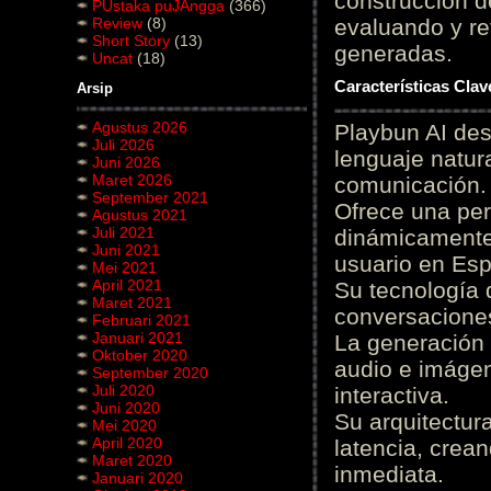
construcción de
PUstaka puJAngga
(366)
Review
(8)
evaluando y re
Short Story
(13)
generadas.
Uncat
(18)
Características Cla
Arsip
Agustus 2026
Playbun AI des
Juli 2026
lenguaje natur
Juni 2026
Maret 2026
comunicación.
September 2021
Ofrece una pe
Agustus 2021
Juli 2021
dinámicamente 
Juni 2021
usuario en Es
Mei 2021
April 2021
Su tecnología 
Maret 2021
conversaciones
Februari 2021
Januari 2021
La generación 
Oktober 2020
audio e imágen
September 2020
Juli 2020
interactiva.
Juni 2020
Su arquitectur
Mei 2020
April 2020
latencia, crea
Maret 2020
inmediata.
Januari 2020