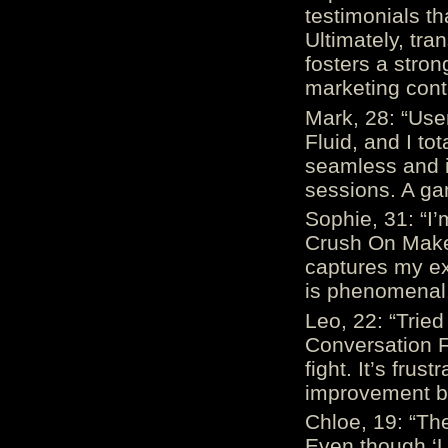
testimonials th
Ultimately, tr
fosters a stro
marketing cont
Mark, 28: “Us
Fluid, and I to
seamless and i
sessions. A ga
Sophie, 31: “I
Crush On Makes
captures my ex
is phenomenal.
Leo, 22: “Trie
Conversation Fe
fight. It’s frus
improvement be
Chloe, 19: “The
Even though ‘