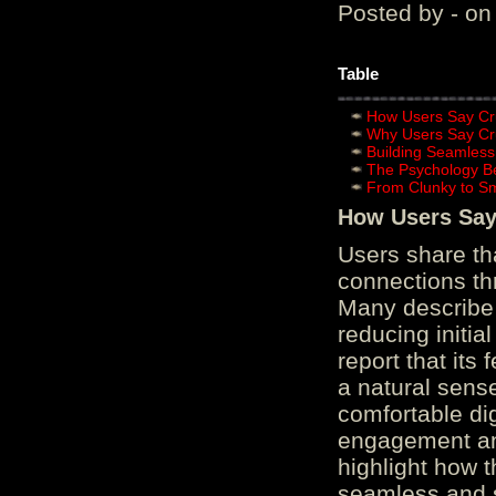
Posted by - on
Table
How Users Say Cru
Why Users Say Cru
Building Seamless
The Psychology B
From Clunky to S
How Users Say 
Users share th
connections th
Many describe 
reducing initi
report that its
a natural sens
comfortable di
engagement and
highlight how 
seamless and s