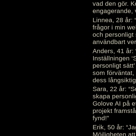
vad den gör. 
engagerande, v
Linnea, 28 år: 
frågor i min we
och personligt 
användbart ver
Anders, 41 år: 
Inställningen ‘
personligt sätt
som förväntat, 
dess långsiktig
Sara, 22 år: “S
skapa personli
Golove AI på et
projekt framstå
fynd!”
Erik, 50 år: “
Möjligheten att