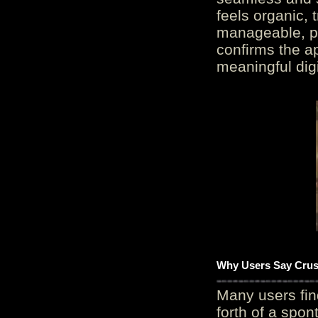
feels organic, 
manageable, pos
confirms the ap
meaningful digi
Why Users Say Crush
Many users fin
forth of a spo