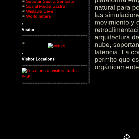
Seputar Sastra Semesta
Sosial Media Sastra
natural para pe
Wislawa Dewi
las simulacion
World letters
movimiento y d
retroalimentaci
Visitor
arquitectura d
nube, soportan
latencia. La c
permite que es
Visitor Locations
orgánicamente 