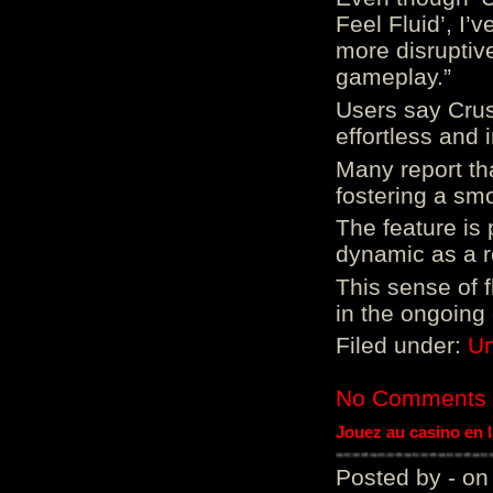
Feel Fluid’, I’
more disruptiv
gameplay.”
Users say Crus
effortless and i
Many report tha
fostering a sm
The feature is p
dynamic as a re
This sense of 
in the ongoing
Filed under:
Un
No Comments
Jouez au casino en 
Posted by - on