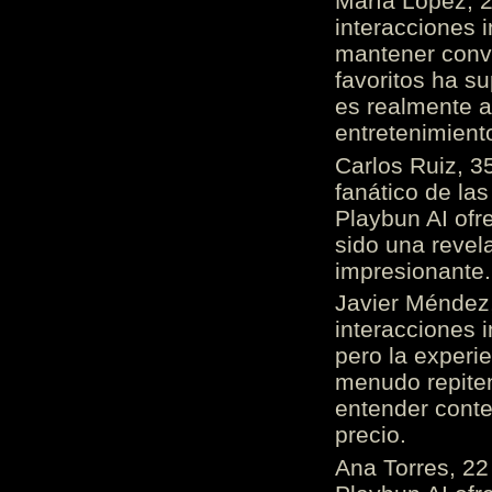
María López, 2
interacciones 
mantener conv
favoritos ha s
es realmente 
entretenimient
Carlos Ruiz, 3
fanático de las
Playbun AI ofr
sido una revel
impresionante
Javier Méndez,
interacciones 
pero la experi
menudo repiten 
entender cont
precio.
Ana Torres, 2