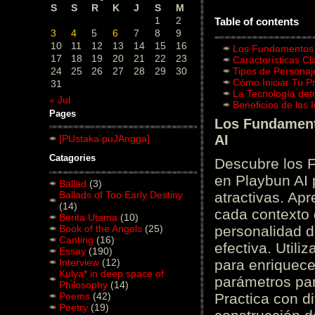
S
S
R
K
J
S
M
1
2
Table of contents
3
4
5
6
7
8
9
10
11
12
13
14
15
16
Los Fundamentos d
17
18
19
20
21
22
23
Características C
24
25
26
27
28
29
30
Tipos de Personaj
Cómo Iniciar Tu P
31
La Tecnología det
« Jul
Beneficios de las
Pages
Los Fundamento
AI
[PUstaka puJAngga]
Catagories
Descubre los 
en Playbun AI 
Ballad
(3)
Ballads of Too Early Destiny
atractivas. Ap
(14)
cada contexto d
Berita Utama
(10)
Book of the Angels
(25)
personalidad d
Canting
(16)
efectiva. Utili
Essay
(190)
Interview
(12)
para enriquece
Kulya* in deep space of
parámetros par
Philosophy
(14)
Poems
(42)
Practica con d
Poetry
(19)