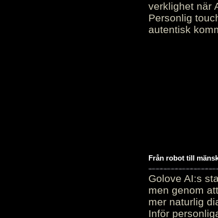
verklighet när 
Personlig touc
autentisk kommu
Från robot till mäns
Golove AI:s sta
men genom att 
mer naturlig di
Inför personli