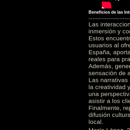
Beneficios de las I
Las interacci
inmersión y co
Estos encuentr
usuarios al of
España, aporta
reales para pra
Además, gener
sensación de a
Las narrativas
la creatividad 
una perspectiv
asistir a los c
Finalmente, re
difusión cultur
local.