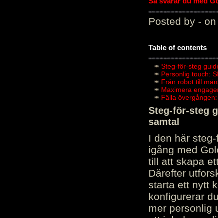
Så svarar du med Gol
Posted by - on
Table of contents
Steg-för-steg guid
Personlig touch: 
Från robot till mä
Maximera engagema
Fälla övergången:
Steg-för-steg 
samtal
I den här steg
igång med Golov
till att skapa 
Därefter utfors
starta ett nytt
konfigurerar d
mer personlig 