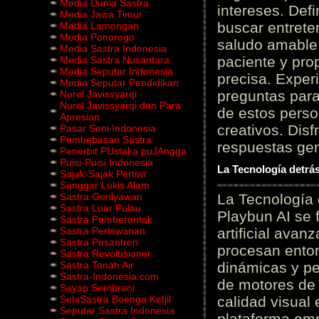
Media Dunia Sastra
intereses. Defi
Media Jawa Timur
buscar entrete
Media Lamongan
Media Ponorogo
saludo amable 
Media Sastra Indonesia
paciente y prop
Media Sastra Nusantara
Media Seputar Indonesia
precisa. Experi
Media Seputar Pendidikan
preguntas para
Nurel Javissyarqi
Nurel Javissyarqi dan Para
de estos perso
Apresian
creativos. Disf
Pasar Seni Indonesia
Pembebasan Sastra
respuestas gene
Penerbit PUstaka puJAngga
Puisi-Puisi Indonesia
La Tecnología detrás
Sajak-Sajak Pertiwi
Sanggar Lukis Alam
Sastra Gerilyawan
La Tecnología 
Sastra Luar Pulau
Playbun AI se 
Sastra Pemberontak
Sastra Perlawanan
artificial ava
Sastra Pesantren
procesan entor
Sastra Revolusioner
Sastra Tanah Air
dinámicas y pe
Sastra-Indonesia.com
de motores de 
Sayap Sembrani
SelaSastra Boenga Ketjil
calidad visual
Seputar Sastra Indonesia
plataforma em