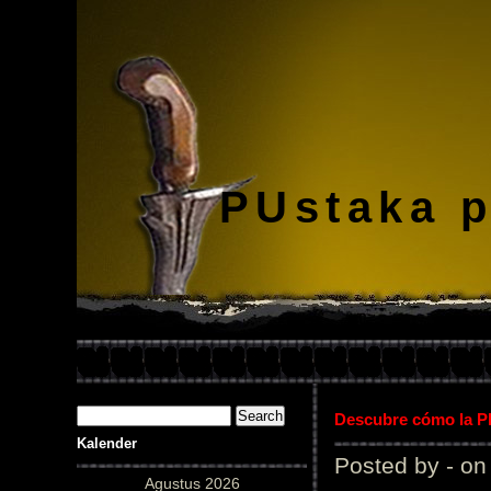
PUstaka 
Descubre cómo la Pl
Kalender
Posted by - on
Agustus 2026