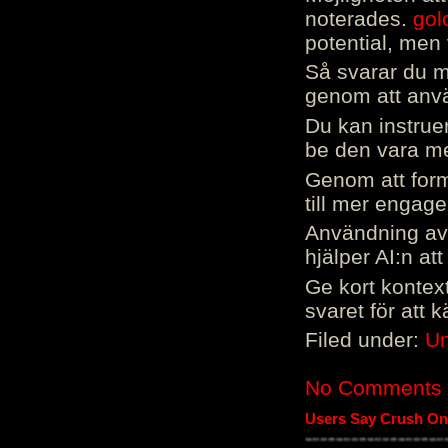
noterades.
gol
potential, men 
Så svarar du me
genom att använ
Du kan instrue
be den vara mer
Genom att form
till mer engag
Användning av 
hjälper AI:n at
Ge kort kontext
svaret för att 
Filed under:
Un
No Comments
Users Say Crush On 