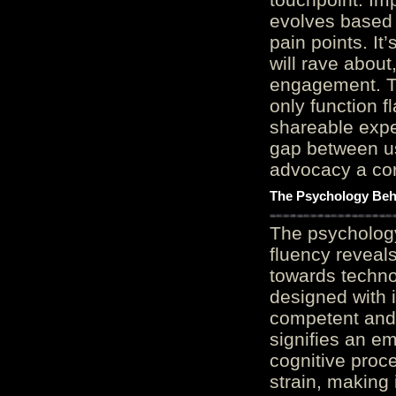
evolves based 
pain points. It
will rave about
engagement. Th
only function 
shareable expe
gap between us
advocacy a cor
The Psychology Beh
The psycholog
fluency reveals
towards techno
designed with 
competent and 
signifies an em
cognitive proc
strain, making 