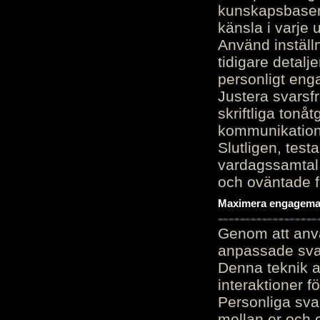
kunskapsbasen
känsla i varje 
Använd inställn
tidigare detalj
personligt en
Justera svarsf
skriftliga tonå
kommunikation
Slutligen, test
vardagssamtal 
och oväntade f
Maximera engagemang
Genom att anvä
anpassade sva
Denna teknik 
interaktioner 
Personliga sva
mellan er och 