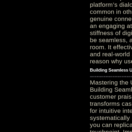
platform’s dial
common in othe
genuine connec
an engaging at
stiffness of di
be seamless, a
room. It effect
and real-world 
reason why user
Building Seamless U
Mastering the 
Building Seaml
customer prais
transforms cas
for intuitive in
systematically
you can replic
touchpoint. Im