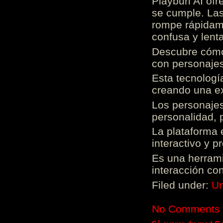
Playbun AI ofr
se cumple. Las
rompe rápidame
confusa y lenta
Descubre cómo 
con personajes
Esta tecnologí
creando una ex
Los personajes
personalidad, 
La plataforma 
interactivo y 
Es una herrami
interacción con
Filed under:
Un
No Comments