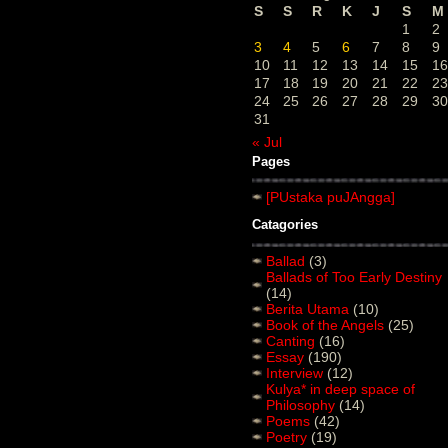
S
S
R
K
J
S
M
1
2
3
4
5
6
7
8
9
10
11
12
13
14
15
16
17
18
19
20
21
22
23
24
25
26
27
28
29
30
31
« Jul
Pages
[PUstaka puJAngga]
Catagories
Ballad
(3)
Ballads of Too Early Destiny
(14)
Berita Utama
(10)
Book of the Angels
(25)
Canting
(16)
Essay
(190)
Interview
(12)
Kulya* in deep space of
Philosophy
(14)
Poems
(42)
Poetry
(19)