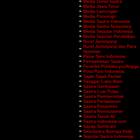
Media Dunia Sastra
Media Jawa Timur
Media Lamongan
Media Ponorogo
Media Sastra Indonesia
Media Sastra Nusantara
Media Seputar Indonesia
Media Seputar Pendidikan
Nurel Javissyarqi
Nurel Javissyarqi dan Para
Apresian
Pasar Seni Indonesia
Pembebasan Sastra
Penerbit PUstaka puJAngga
Puisi-Puisi Indonesia
Sajak-Sajak Pertiwi
Sanggar Lukis Alam
Sastra Gerilyawan
Sastra Luar Pulau
Sastra Pemberontak
Sastra Perlawanan
Sastra Pesantren
Sastra Revolusioner
Sastra Tanah Air
Sastra-Indonesia.com
Sayap Sembrani
SelaSastra Boenga Ketjil
Seputar Sastra Indonesia