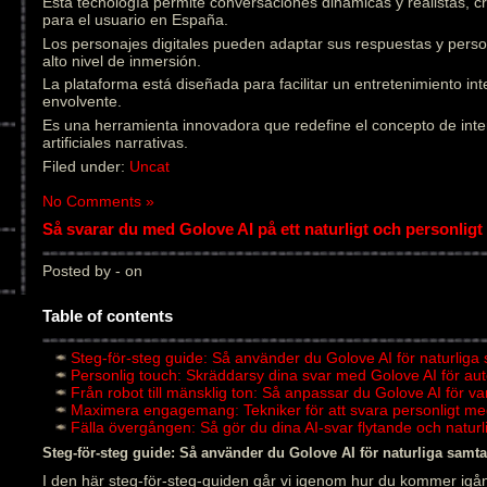
Esta tecnología permite conversaciones dinámicas y realistas, 
para el usuario en España.
Los personajes digitales pueden adaptar sus respuestas y pers
alto nivel de inmersión.
La plataforma está diseñada para facilitar un entretenimiento in
envolvente.
Es una herramienta innovadora que redefine el concepto de inter
artificiales narrativas.
Filed under:
Uncat
No Comments »
Så svarar du med Golove AI på ett naturligt och personligt 
Posted by - on
Table of contents
Steg-för-steg guide: Så använder du Golove AI för naturliga
Personlig touch: Skräddarsy dina svar med Golove AI för au
Från robot till mänsklig ton: Så anpassar du Golove AI för v
Maximera engagemang: Tekniker för att svara personligt me
Fälla övergången: Så gör du dina AI-svar flytande och natu
Steg-för-steg guide: Så använder du Golove AI för naturliga samta
I den här steg-för-steg-guiden går vi igenom hur du kommer igån