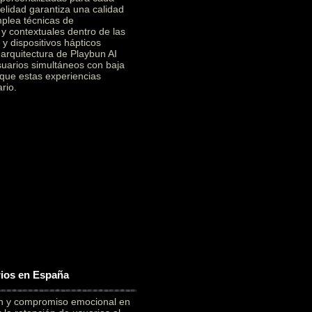
elidad garantiza una calidad
mplea técnicas de
 y contextuales dentro de las
y dispositivos hápticos
a arquitectura de Playbun AI
suarios simultáneos con baja
 que estas experiencias
rio.
rios en España
ón y compromiso emocional en