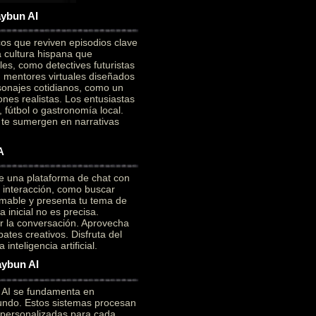
aybun AI
cos que reviven episodios clave
a cultura hispana que
es, como detectives futuristas
on mentores virtuales diseñados
sonajes cotidianos, como un
ones realistas. Los entusiastas
 fútbol o gastronomía local.
e te sumergen en narrativas
A
e una plataforma de chat con
a interacción, como buscar
mable y presenta tu tema de
 inicial no es precisa.
ar la conversación. Aprovecha
ates creativos. Disfruta del
nteligencia artificial.
aybun AI
n AI se fundamenta en
ofundo. Estos sistemas procesan
 personalizadas para cada