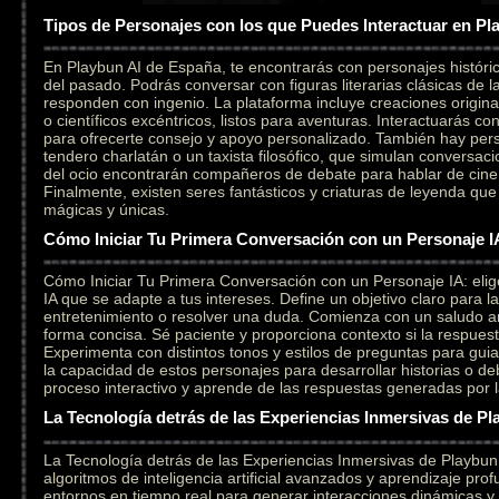
Tipos de Personajes con los que Puedes Interactuar en Pl
En Playbun AI de España, te encontrarás con personajes históri
del pasado. Podrás conversar con figuras literarias clásicas de l
responden con ingenio. La plataforma incluye creaciones original
o científicos excéntricos, listos para aventuras. Interactuarás c
para ofrecerte consejo y apoyo personalizado. También hay per
tendero charlatán o un taxista filosófico, que simulan conversaci
del ocio encontrarán compañeros de debate para hablar de cine,
Finalmente, existen seres fantásticos y criaturas de leyenda qu
mágicas y únicas.
Cómo Iniciar Tu Primera Conversación con un Personaje I
Cómo Iniciar Tu Primera Conversación con un Personaje IA: elig
IA que se adapte a tus intereses. Define un objetivo claro para l
entretenimiento o resolver una duda. Comienza con un saludo a
forma concisa. Sé paciente y proporciona contexto si la respuesta
Experimenta con distintos tonos y estilos de preguntas para gui
la capacidad de estos personajes para desarrollar historias o deb
proceso interactivo y aprende de las respuestas generadas por la i
La Tecnología detrás de las Experiencias Inmersivas de Pl
La Tecnología detrás de las Experiencias Inmersivas de Playbu
algoritmos de inteligencia artificial avanzados y aprendizaje pr
entornos en tiempo real para generar interacciones dinámicas y