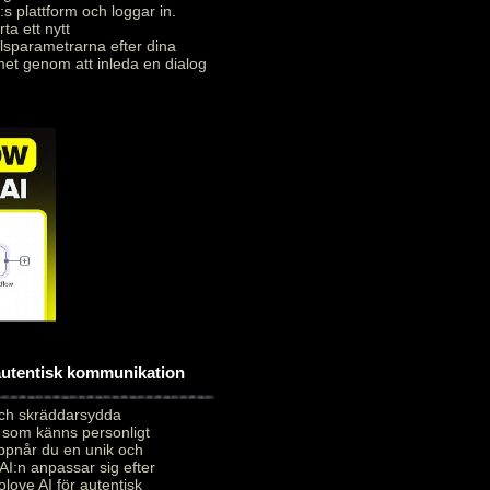
:s plattform och loggar in.
ta ett nytt
alsparametrarna efter dina
met genom att inleda en dialog
 autentisk kommunikation
och skräddarsydda
 som känns personligt
uppnår du en unik och
AI:n anpassar sig efter
love AI för autentisk