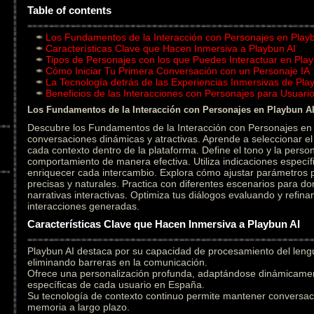
Table of contents
Los Fundamentos de la Interacción con Personajes en Play
Características Clave que Hacen Inmersiva a Playbun AI
Tipos de Personajes con los que Puedes Interactuar en Play
Cómo Iniciar Tu Primera Conversación con un Personaje IA
La Tecnología detrás de las Experiencias Inmersivas de Pla
Beneficios de las Interacciones con Personajes para Usuar
Los Fundamentos de la Interacción con Personajes en Playbun A
Descubre los Fundamentos de la Interacción con Personajes en 
conversaciones dinámicas y atractivas. Aprende a seleccionar 
cada contexto dentro de la plataforma. Define el tono y la person
comportamiento de manera efectiva. Utiliza indicaciones específ
enriquecer cada intercambio. Explora cómo ajustar parámetros
precisas y naturales. Practica con diferentes escenarios para do
narrativas interactivas. Optimiza tus diálogos evaluando y refin
interacciones generadas.
Características Clave que Hacen Inmersiva a Playbun AI
Playbun AI destaca por su capacidad de procesamiento del leng
eliminando barreras en la comunicación.
Ofrece una personalización profunda, adaptándose dinámicament
específicas de cada usuario en España.
Su tecnología de contexto continuo permite mantener conversac
memoria a largo plazo.