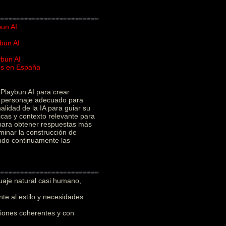
bun AI
bun AI
ybun AI
ios en España
I
Playbun AI para crear
el personaje adecuado para
alidad de la IA para guiar su
icas y contexto relevante para
 para obtener respuestas más
minar la construcción de
ando continuamente las
uaje natural casi humano,
e al estilo y necesidades
iones coherentes y con