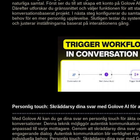
naturliga samtal. Först ser du till att skapa ett konto på Golove AI
Därefter utforskar du gränssnittet och väljer funktionen för att star
konversationsbaserat projekt. I nästa steg konfigurerar du samt
behov för en mer personlig upplevelse. Slutligen testar du syste
och justerar inställningarna baserat på interaktionens gång.
Personlig touch: Skräddarsy dina svar med Golove AI för
Med Golove AI kan du ge dina svar en personlig touch för äkta 
konversationer. Denna teknik möjliggör autentisk kommunikation
anpassad till varje mottagare. Genom att skräddarsy dina svar 
engagerande dialog. Autentisk kommunikation blir verklighet när 
individuella behov. Personlig touch: Skräddarsy dina svar med Go