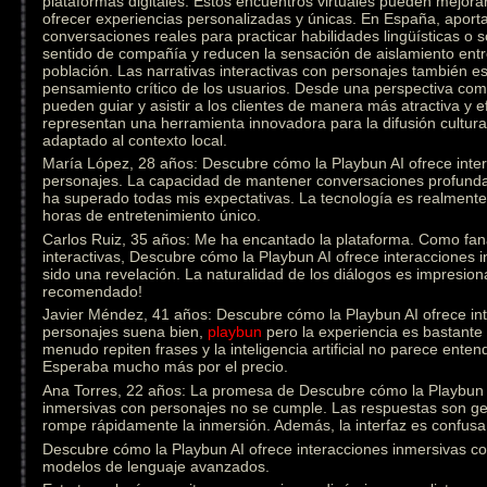
plataformas digitales. Estos encuentros virtuales pueden mejorar
ofrecer experiencias personalizadas y únicas. En España, aporta
conversaciones reales para practicar habilidades lingüísticas o
sentido de compañía y reducen la sensación de aislamiento ent
población. Las narrativas interactivas con personajes también est
pensamiento crítico de los usuarios. Desde una perspectiva come
pueden guiar y asistir a los clientes de manera más atractiva y e
representan una herramienta innovadora para la difusión cultural
adaptado al contexto local.
María López, 28 años: Descubre cómo la Playbun AI ofrece inte
personajes. La capacidad de mantener conversaciones profunda
ha superado todas mis expectativas. La tecnología es realmen
horas de entretenimiento único.
Carlos Ruiz, 35 años: Me ha encantado la plataforma. Como fanát
interactivas, Descubre cómo la Playbun AI ofrece interacciones
sido una revelación. La naturalidad de los diálogos es impresion
recomendado!
Javier Méndez, 41 años: Descubre cómo la Playbun AI ofrece in
personajes suena bien,
playbun
pero la experiencia es bastante 
menudo repiten frases y la inteligencia artificial no parece ente
Esperaba mucho más por el precio.
Ana Torres, 22 años: La promesa de Descubre cómo la Playbun A
inmersivas con personajes no se cumple. Las respuestas son gen
rompe rápidamente la inmersión. Además, la interfaz es confusa 
Descubre cómo la Playbun AI ofrece interacciones inmersivas con
modelos de lenguaje avanzados.