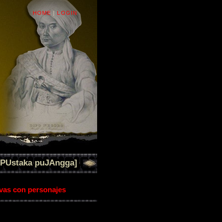
HOME
|
LOGIN
[PUstaka puJAngga]
ivas con personajes