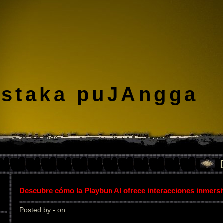
staka puJAngga
Descubre cómo la Playbun AI ofrece interacciones inmers
Posted by - on