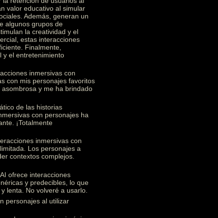
 la retención de usuarios al
n valor educativo al simular
 sociales. Además, generan un
re algunos grupos de
imulan la creatividad y el
rcial, estas interacciones
ficiente. Finalmente,
 y el entretenimiento
racciones inmersivas con
s con mis personajes favoritos
te asombrosa y me ha brindado
ico de las historias
 inmersivas con personajes ha
ante. ¡Totalmente
teracciones inmersivas con
limitada. Los personajes a
nder contextos complejos.
I ofrece interacciones
éricas y predecibles, lo que
y lenta. No volveré a usarlo.
 personajes al utilizar