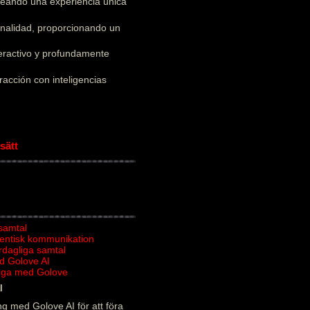
creando una experiencia única
onalidad, proporcionando un
teractivo y profundamente
acción con inteligencias
sätt
 samtal
tentisk kommunikation
ardagliga samtal
d Golove AI
rliga med Golove
l
g med Golove AI för att föra