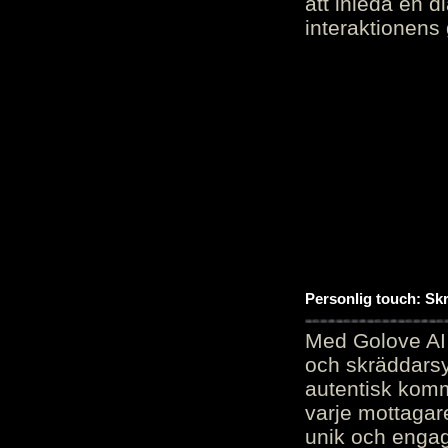
att inleda en d
interaktionens
Personlig touch: Sk
Med Golove AI 
och skräddarsy
autentisk komm
varje mottagar
unik och engag