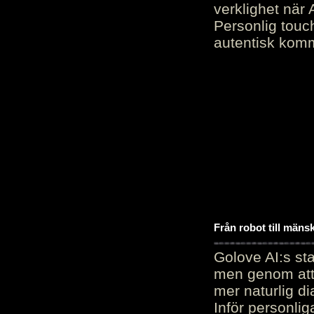
verklighet när 
Personlig touc
autentisk kommu
Från robot till mäns
Golove AI:s sta
men genom att 
mer naturlig di
Inför personli