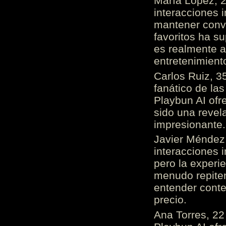
María López, 2
interacciones 
mantener conv
favoritos ha s
es realmente 
entretenimient
Carlos Ruiz, 3
fanático de las
Playbun AI ofr
sido una revel
impresionante
Javier Méndez,
interacciones 
pero la experi
menudo repiten 
entender cont
precio.
Ana Torres, 2