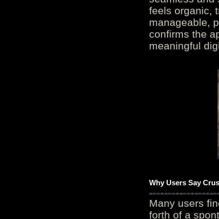
feels organic, 
manageable, pos
confirms the ap
meaningful digi
Why Users Say Crush
Many users fin
forth of a spo