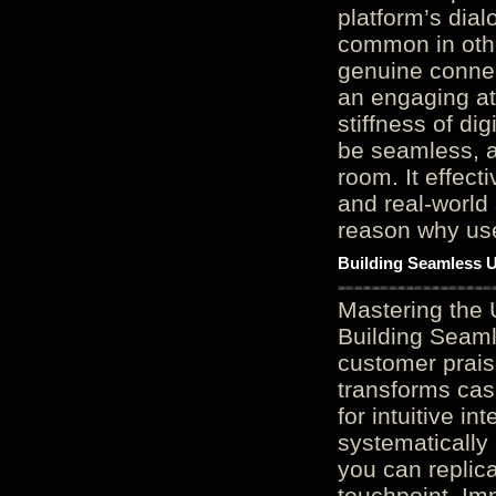
platform’s dial
common in othe
genuine connec
an engaging at
stiffness of di
be seamless, a
room. It effect
and real-world 
reason why user
Building Seamless U
Mastering the 
Building Seaml
customer prais
transforms cas
for intuitive in
systematically
you can replic
touchpoint. Im