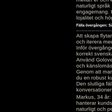
naturligt språk
engagemang. Im
lojalitet och h
Fälla övergången: Så
Att skapa flyt
och iterera me
Inför övergång
korrekt svenska
Använd Golove 
och känslomäss
Genom att manu
du en robust k
Den slutliga fä
konversationer i
Markus, 34 år: 
hanterar kunds
naturligt och pe