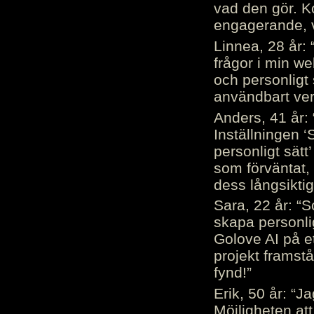
vad den gör. 
engagerande, v
Linnea, 28 år: 
frågor i min we
och personligt 
användbart ver
Anders, 41 år: 
Inställningen ‘
personligt sätt
som förväntat, 
dess långsiktig
Sara, 22 år: “S
skapa personli
Golove AI på et
projekt framstå
fynd!”
Erik, 50 år: “
Möjligheten att