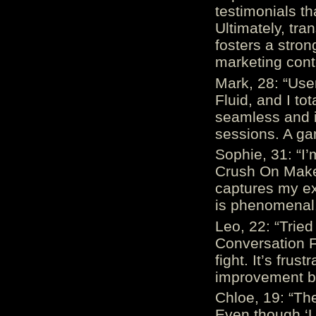
testimonials th
Ultimately, tr
fosters a stro
marketing cont
Mark, 28: “Us
Fluid, and I to
seamless and i
sessions. A ga
Sophie, 31: “I
Crush On Makes
captures my ex
is phenomenal.
Leo, 22: “Trie
Conversation Fe
fight. It’s frus
improvement be
Chloe, 19: “The
Even though ‘