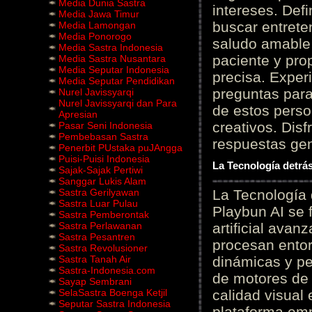
Media Dunia Sastra
intereses. Defi
Media Jawa Timur
buscar entrete
Media Lamongan
Media Ponorogo
saludo amable 
Media Sastra Indonesia
paciente y prop
Media Sastra Nusantara
Media Seputar Indonesia
precisa. Experi
Media Seputar Pendidikan
preguntas para
Nurel Javissyarqi
Nurel Javissyarqi dan Para
de estos perso
Apresian
creativos. Disf
Pasar Seni Indonesia
Pembebasan Sastra
respuestas gene
Penerbit PUstaka puJAngga
Puisi-Puisi Indonesia
La Tecnología detrás
Sajak-Sajak Pertiwi
Sanggar Lukis Alam
Sastra Gerilyawan
La Tecnología 
Sastra Luar Pulau
Playbun AI se 
Sastra Pemberontak
Sastra Perlawanan
artificial ava
Sastra Pesantren
procesan entor
Sastra Revolusioner
Sastra Tanah Air
dinámicas y pe
Sastra-Indonesia.com
de motores de 
Sayap Sembrani
SelaSastra Boenga Ketjil
calidad visual
Seputar Sastra Indonesia
plataforma em