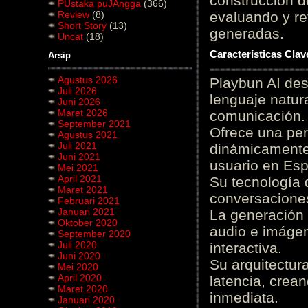
construcción de
PUstaka puJAngga
(366)
Review
(8)
evaluando y re
Short Story
(13)
generadas.
Uncat
(18)
Características Cla
Arsip
Agustus 2026
Playbun AI des
Juli 2026
lenguaje natur
Juni 2026
Maret 2026
comunicación.
September 2021
Ofrece una pe
Agustus 2021
Juli 2021
dinámicamente 
Juni 2021
usuario en Es
Mei 2021
April 2021
Su tecnología 
Maret 2021
conversaciones
Februari 2021
Januari 2021
La generación 
Oktober 2020
audio e imágen
September 2020
Juli 2020
interactiva.
Juni 2020
Su arquitectur
Mei 2020
April 2020
latencia, crea
Maret 2020
inmediata.
Januari 2020