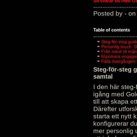
Så svarar du med Gol
Posted by - on
Table of contents
Steg-för-steg guid
Personlig touch: 
Från robot till mä
Maximera engagema
Fälla övergången:
Steg-för-steg 
samtal
I den här steg
igång med Golov
till att skapa 
Därefter utfors
starta ett nytt
konfigurerar d
mer personlig 