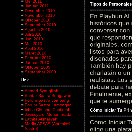
Mei 2011
Tipos de Personajes
Januari 2011
Desember 2010
En Playbun AI 
November 2010
Oktober 2010
históricos que
September 2010
conversar con f
Agustus 2010
Juli 2010
que responden 
Juni 2010
originales, com
Mei 2010
April 2010
listos para av
Maret 2010
diseñados para
Februari 2010
Januari 2010
También hay p
Oktober 2009
charlatán o un
September 2009
realistas. Los
Link
debate para hab
Ahmad Syauqillah
Finalmente, ex
Bantar Sastra Bengawan
que te sumerge
Forum Sastra Jombang
Forum Sastra Lamongan
Ichsa Chusnul Chotimah
Cómo Iniciar Tu Pri
Javissyarqi Muhammada
Lathifa Akmaliyah
Cómo Iniciar T
Media APSAS (Apresiasi
elige una plat
Sastra)