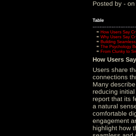
Posted by - on
Table
How Users Say Cru
Why Users Say Cru
Building Seamless
The Psychology B
From Clunky to S
How Users Say 
Users share th
connections th
Many describe 
reducing initi
report that its
a natural sens
comfortable di
engagement and
highlight how 
seamless and s