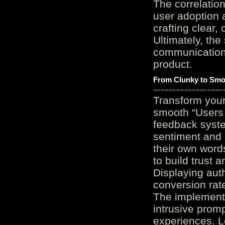
The correlation
user adoption 
crafting clear, 
Ultimately, the
communication c
product.
From Clunky to Smo
Transform you
smooth “Users
feedback system
sentiment and 
their own word
to build trust 
Displaying auth
conversion rat
The implementa
intrusive promp
experiences. L