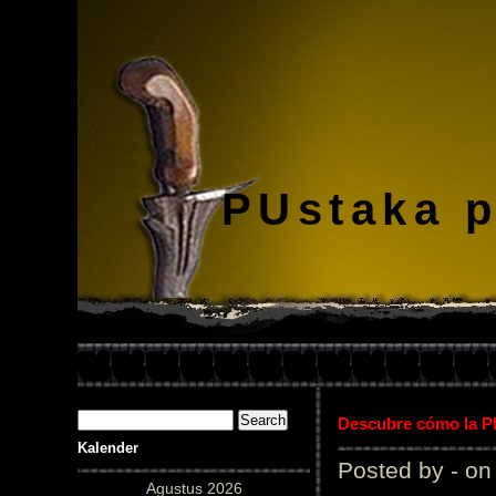
PUstaka 
Descubre cómo la Pl
Kalender
Posted by - on
Agustus 2026