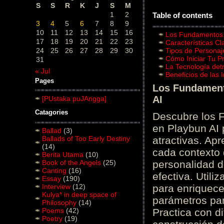
S
S
R
K
J
S
M
1
2
Table of contents
3
4
5
6
7
8
9
10
11
12
13
14
15
16
Los Fundamentos d
17
18
19
20
21
22
23
Características C
24
25
26
27
28
29
30
Tipos de Personaj
Cómo Iniciar Tu P
31
La Tecnología det
« Jul
Beneficios de las
Pages
Los Fundamento
AI
[PUstaka puJAngga]
Catagories
Descubre los 
en Playbun AI 
Ballad
(3)
Ballads of Too Early Destiny
atractivas. Ap
(14)
cada contexto d
Berita Utama
(10)
Book of the Angels
(25)
personalidad d
Canting
(16)
efectiva. Utili
Essay
(190)
Interview
(12)
para enriquece
Kulya* in deep space of
parámetros par
Philosophy
(14)
Poems
(42)
Practica con d
Poetry
(19)