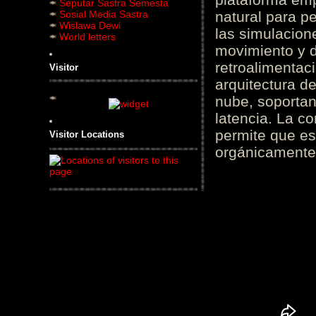
Seputar Sastra Semesta
Sosial Media Sastra
natural para pe
Wislawa Dewi
las simulacion
World letters
movimiento y d
retroalimentaci
Visitor
arquitectura d
nube, soportan
latencia. La c
permite que es
Visitor Locations
orgánicamente 