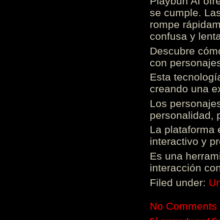
Playbun AI ofr
se cumple. Las
rompe rápidame
confusa y lenta
Descubre cómo 
con personajes
Esta tecnologí
creando una ex
Los personajes
personalidad, 
La plataforma 
interactivo y 
Es una herrami
interacción con
Filed under:
Un
No Comments