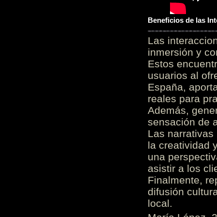
Beneficios de las I
Las interacci
inmersión y co
Estos encuentr
usuarios al of
España, aporta
reales para pra
Además, gener
sensación de a
Las narrativas
la creatividad 
una perspectiv
asistir a los c
Finalmente, re
difusión cultur
local.