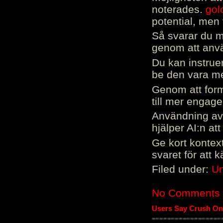
noterades.
gol
potential, men 
Så svarar du me
genom att använ
Du kan instrue
be den vara mer
Genom att form
till mer engag
Användning av 
hjälper AI:n at
Ge kort kontext
svaret för att 
Filed under:
Un
No Comments
Users Say Crush On 