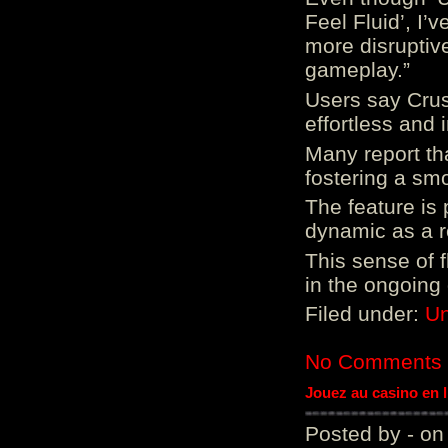
Feel Fluid’, I’
more disruptiv
gameplay.”
Users say Crus
effortless and i
Many report tha
fostering a sm
The feature is p
dynamic as a re
This sense of 
in the ongoing
Filed under:
Un
No Comments
Jouez au casino en 
Posted by - on