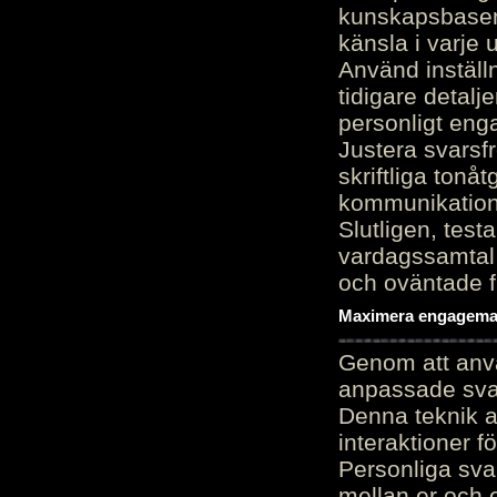
kunskapsbasen
känsla i varje 
Använd inställn
tidigare detalj
personligt en
Justera svarsf
skriftliga tonå
kommunikation
Slutligen, test
vardagssamtal 
och oväntade f
Maximera engagemang
Genom att anvä
anpassade sva
Denna teknik 
interaktioner 
Personliga sva
mellan er och 