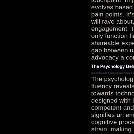
evolves based 
pain points. It
will rave about
engagement. Th
only function 
shareable expe
gap between us
advocacy a cor
The Psychology Beh
The psycholog
fluency reveals
towards techno
designed with 
competent and 
signifies an em
cognitive proc
strain, making 