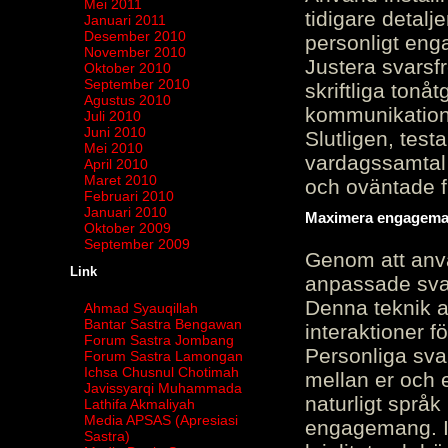
Mei 2011
tidigare detalj
Januari 2011
Desember 2010
personligt en
November 2010
Justera svarsf
Oktober 2010
September 2010
skriftliga tonå
Agustus 2010
kommunikation
Juli 2010
Juni 2010
Slutligen, test
Mei 2010
vardagssamtal 
April 2010
Maret 2010
och oväntade f
Februari 2010
Januari 2010
Maximera engagemang
Oktober 2009
September 2009
Genom att anvä
Link
anpassade sva
Denna teknik 
Ahmad Syauqillah
Bantar Sastra Bengawan
interaktioner 
Forum Sastra Jombang
Personliga sva
Forum Sastra Lamongan
Ichsa Chusnul Chotimah
mellan er och 
Javissyarqi Muhammada
naturligt språk
Lathifa Akmaliyah
Media APSAS (Apresiasi
engagemang. Im
Sastra)