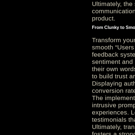
Ultimately, the
communication c
product.
From Clunky to Smo
Transform you
smooth “Users
feedback system
sentiment and 
their own word
to build trust 
Displaying auth
conversion rat
The implementa
intrusive promp
experiences. L
testimonials th
Ultimately, tr
fosters a stro