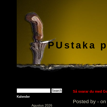
PUstaka 
Så svarar du med Gol
Kalender
Posted by - on
Agustus 2026