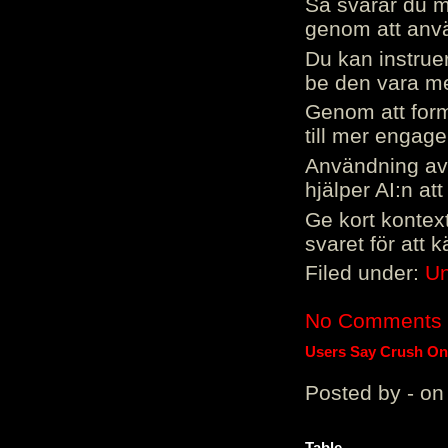
Så svarar du me
genom att använ
Du kan instrue
be den vara mer
Genom att form
till mer engag
Användning av 
hjälper AI:n at
Ge kort kontext
svaret för att 
Filed under:
Un
No Comments
Users Say Crush On 
Posted by - on
Table