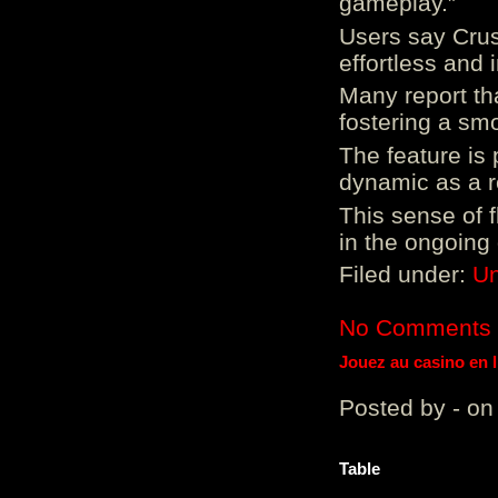
gameplay.”
Users say Crus
effortless and i
Many report tha
fostering a sm
The feature is p
dynamic as a re
This sense of 
in the ongoing
Filed under:
Un
No Comments
Jouez au casino en 
Posted by - on
Table