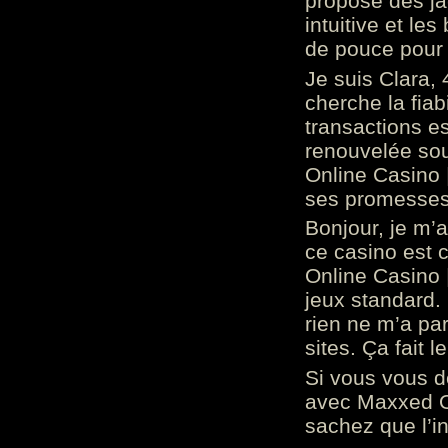
propose des ja
intuitive et l
de pouce pour
Je suis Clara, 
cherche la fiabi
transactions es
renouvelée so
Online Casino 
ses promesses.
Bonjour, je m’
ce casino est 
Online Casino 
jeux standard. 
rien ne m’a pa
sites. Ça fait l
Si vous vous 
avec Maxxed On
sachez que l’in