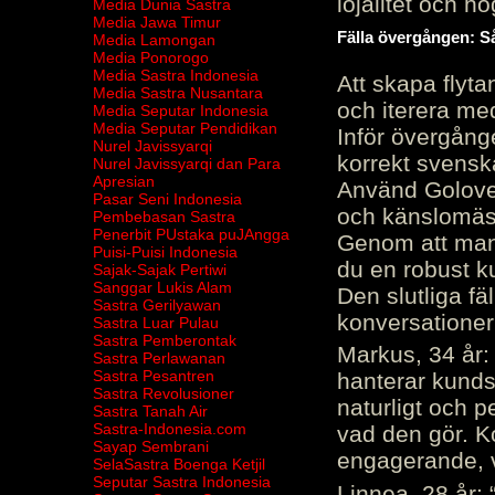
lojalitet och h
Media Dunia Sastra
Media Jawa Timur
Fälla övergången: Så
Media Lamongan
Media Ponorogo
Media Sastra Indonesia
Att skapa flyt
Media Sastra Nusantara
och iterera me
Media Seputar Indonesia
Media Seputar Pendidikan
Inför övergång
Nurel Javissyarqi
korrekt svenska
Nurel Javissyarqi dan Para
Apresian
Använd Golove 
Pasar Seni Indonesia
och känslomäss
Pembebasan Sastra
Penerbit PUstaka puJAngga
Genom att manu
Puisi-Puisi Indonesia
du en robust k
Sajak-Sajak Pertiwi
Sanggar Lukis Alam
Den slutliga fä
Sastra Gerilyawan
konversationer i
Sastra Luar Pulau
Sastra Pemberontak
Markus, 34 år: 
Sastra Perlawanan
Sastra Pesantren
hanterar kunds
Sastra Revolusioner
naturligt och pe
Sastra Tanah Air
Sastra-Indonesia.com
vad den gör. 
Sayap Sembrani
engagerande, v
SelaSastra Boenga Ketjil
Seputar Sastra Indonesia
Linnea, 28 år: 