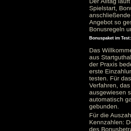
Der Alltag läu
Spielstart, Bon
anschließende
Angebot so ge
Bonusregeln u
Bonuspaket im Test
Das Willkomme
aus Startgutha
der Praxis bed
erste Einzahlu
testen. Für da
Verfahren, das
ausgewiesen sei
automatisch ga
gebunden.
Für die Auszah
Kennzahlen: D
des Bonusbetr