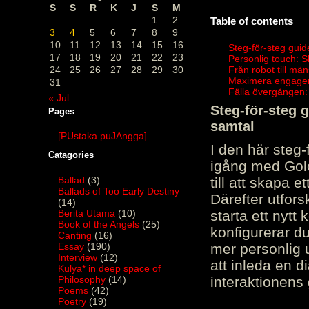
S
S
R
K
J
S
M
1
2
Table of contents
3
4
5
6
7
8
9
10
11
12
13
14
15
16
Steg-för-steg guid
17
18
19
20
21
22
23
Personlig touch: 
24
25
26
27
28
29
30
Från robot till mä
Maximera engagema
31
Fälla övergången:
« Jul
Steg-för-steg 
Pages
samtal
[PUstaka puJAngga]
I den här steg
Catagories
igång med Golov
Ballad
(3)
till att skapa 
Ballads of Too Early Destiny
Därefter utfors
(14)
Berita Utama
(10)
starta ett nytt
Book of the Angels
(25)
konfigurerar d
Canting
(16)
Essay
(190)
mer personlig 
Interview
(12)
att inleda en d
Kulya* in deep space of
Philosophy
(14)
interaktionens
Poems
(42)
Poetry
(19)