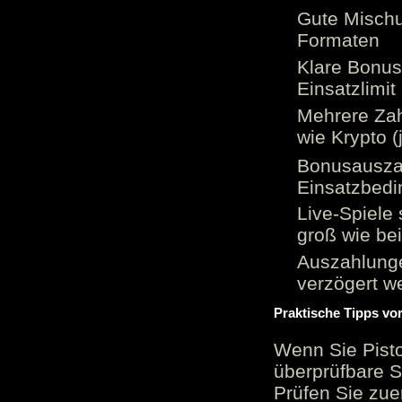
Gute Mischu
Formaten
Klare Bonu
Einsatzlimi
Mehrere Zah
wie Krypto (
Bonusauszah
Einsatzbed
Live-Spiele 
groß wie be
Auszahlunge
verzögert w
Praktische Tipps vo
Wenn Sie Pisto
überprüfbare S
Prüfen Sie zue