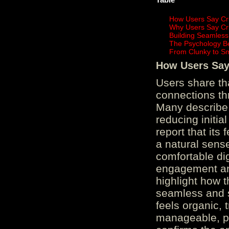
How Users Say Cru
Why Users Say Cru
Building Seamless
The Psychology B
From Clunky to S
How Users Say 
Users share th
connections th
Many describe 
reducing initi
report that its
a natural sens
comfortable di
engagement and
highlight how 
seamless and s
feels organic, 
manageable, pos