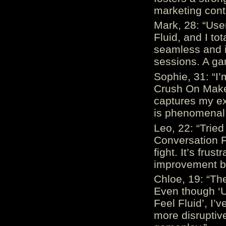
marketing cont
Mark, 28: “Us
Fluid, and I to
seamless and i
sessions. A ga
Sophie, 31: “I
Crush On Makes
captures my ex
is phenomenal.
Leo, 22: “Trie
Conversation Fe
fight. It’s frus
improvement be
Chloe, 19: “The
Even though ‘
Feel Fluid’, I’
more disruptiv