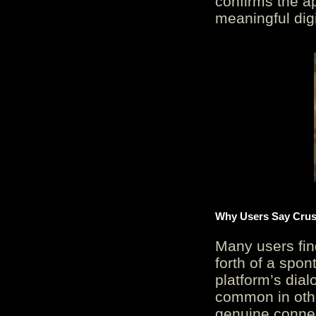
confirms the ap
meaningful digi
Why Users Say Crush
Many users fin
forth of a spo
platform’s dial
common in othe
genuine connec