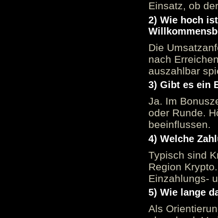
Einsatz, ob der
2) Wie hoch is
Willkommensb
Die Umsatzanfo
nach Erreiche
auszahlbar spi
3) Gibt es ein
Ja. Im Bonusze
oder Runde. H
beeinflussen.
4) Welche Zah
Typisch sind K
Region Krypto.
Einzahlungs- 
5) Wie lange d
Als Orientieru