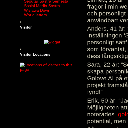
Seputar Sastra Semesta
frågor i min we
Sosial Media Sastra
Wislawa Dewi
och personligt 
World letters
användbart ver
Visitor
Anders, 41 år: 
Inställningen ‘
personligt sätt
som förväntat, 
Visitor Locations
dess långsiktig
Sara, 22 år: “S
skapa personli
Golove AI på et
projekt framstå
fynd!”
Erik, 50 år: “
Möjligheten att
noterades.
gol
potential, men 