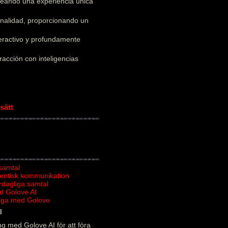
creando una experiencia única
onalidad, proporcionando un
teractivo y profundamente
acción con inteligencias
sätt
 samtal
tentisk kommunikation
ardagliga samtal
d Golove AI
rliga med Golove
l
g med Golove AI för att föra