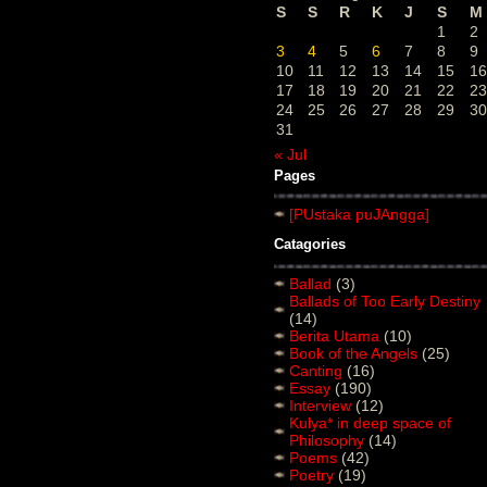
S
S
R
K
J
S
M
1
2
3
4
5
6
7
8
9
10
11
12
13
14
15
16
17
18
19
20
21
22
23
24
25
26
27
28
29
30
31
« Jul
Pages
[PUstaka puJAngga]
Catagories
Ballad
(3)
Ballads of Too Early Destiny
(14)
Berita Utama
(10)
Book of the Angels
(25)
Canting
(16)
Essay
(190)
Interview
(12)
Kulya* in deep space of
Philosophy
(14)
Poems
(42)
Poetry
(19)