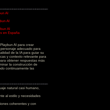
bun AI
bun AI
ybun AI
ios en España
I
Playbun AI para crear
el personaje adecuado para
alidad de la IA para guiar su
icas y contexto relevante para
 para obtener respuestas más
minar la construcción de
ando continuamente las
uaje natural casi humano,
e al estilo y necesidades
iones coherentes y con