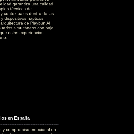
elidad garantiza una calidad
mplea técnicas de
 y contextuales dentro de las
y dispositivos hápticos
a arquitectura de Playbun AI
suarios simultáneos con baja
 que estas experiencias
rio.
rios en España
ón y compromiso emocional en