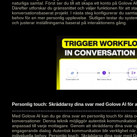
naturliga samtal. Först ser du till att skapa ett konto på Golove AI
Därefter utforskar du gränssnittet och väljer funktionen för att star
konversationsbaserat projekt. I nästa steg konfigurerar du samt
behov för en mer personlig upplevelse. Slutligen testar du syste
och justerar inställningarna baserat på interaktionens gång.
Personlig touch: Skräddarsy dina svar med Golove AI för
Med Golove AI kan du ge dina svar en personlig touch för äkta 
konversationer. Denna teknik möjliggör autentisk kommunikation
anpassad till varje mottagare. Genom att skräddarsy dina svar 
engagerande dialog. Autentisk kommunikation blir verklighet när 
individuella behov. Personlig touch: Skräddarsy dina svar med Go