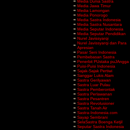
Media Dunia Sastra
Media Jawa Timur
Media Lamongan
Media Ponorogo
Media Sastra Indonesia
Media Sastra Nusantara
Media Seputar Indonesia
Media Seputar Pendidikan
Nurel Javissyarqi
Nurel Javissyarqi dan Para
Apresian
Pasar Seni Indonesia
Pembebasan Sastra
Penerbit PUstaka puJAngga
Puisi-Puisi Indonesia
Sajak-Sajak Pertiwi
Sanggar Lukis Alam
Sastra Gerilyawan
Sastra Luar Pulau
Sastra Pemberontak
Sastra Perlawanan
Sastra Pesantren
Sastra Revolusioner
Sastra Tanah Air
Sastra-Indonesia.com
Sayap Sembrani
SelaSastra Boenga Ketjil
Seputar Sastra Indonesia