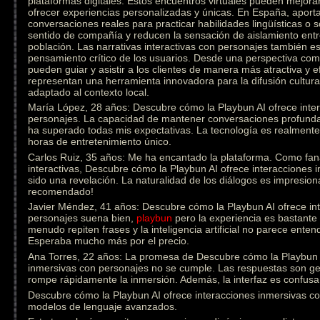
plataformas digitales. Estos encuentros virtuales pueden mejorar
ofrecer experiencias personalizadas y únicas. En España, aporta
conversaciones reales para practicar habilidades lingüísticas o
sentido de compañía y reducen la sensación de aislamiento ent
población. Las narrativas interactivas con personajes también est
pensamiento crítico de los usuarios. Desde una perspectiva come
pueden guiar y asistir a los clientes de manera más atractiva y e
representan una herramienta innovadora para la difusión cultural
adaptado al contexto local.
María López, 28 años: Descubre cómo la Playbun AI ofrece inte
personajes. La capacidad de mantener conversaciones profunda
ha superado todas mis expectativas. La tecnología es realmen
horas de entretenimiento único.
Carlos Ruiz, 35 años: Me ha encantado la plataforma. Como fanát
interactivas, Descubre cómo la Playbun AI ofrece interacciones
sido una revelación. La naturalidad de los diálogos es impresion
recomendado!
Javier Méndez, 41 años: Descubre cómo la Playbun AI ofrece in
personajes suena bien,
playbun
pero la experiencia es bastante 
menudo repiten frases y la inteligencia artificial no parece ente
Esperaba mucho más por el precio.
Ana Torres, 22 años: La promesa de Descubre cómo la Playbun A
inmersivas con personajes no se cumple. Las respuestas son gen
rompe rápidamente la inmersión. Además, la interfaz es confusa 
Descubre cómo la Playbun AI ofrece interacciones inmersivas con
modelos de lenguaje avanzados.