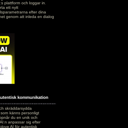
:s plattform och loggar in.
ta ett nytt
alsparametrarna efter dina
met genom att inleda en dialog
 autentisk kommunikation
och skräddarsydda
 som känns personligt
uppnår du en unik och
AI:n anpassar sig efter
love AI för autentisk