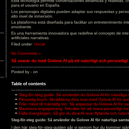
Esta tecnología permite conversaciones dinámicas y realistas, 
para el usuario en España.
Los personajes digitales pueden adaptar sus respuestas y pers
alto nivel de inmersión.
La plataforma está diseñada para facilitar un entretenimiento in
envolvente.
Es una herramienta innovadora que redefine el concepto de inter
artificiales narrativas.
Filed under:
Uncat
No Comments »
Så svarar du med Golove AI på ett naturligt och personligt 
Posted by - on
Table of contents
Steg-för-steg guide: Så använder du Golove AI för naturliga
Personlig touch: Skräddarsy dina svar med Golove AI för au
Från robot till mänsklig ton: Så anpassar du Golove AI för v
Maximera engagemang: Tekniker för att svara personligt me
Fälla övergången: Så gör du dina AI-svar flytande och natu
Steg-för-steg guide: Så använder du Golove AI för naturliga samta
I den här steg-för-steg-guiden går vi igenom hur du kommer igån