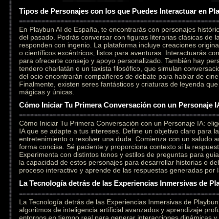
Tipos de Personajes con los que Puedes Interactuar en Pl
En Playbun AI de España, te encontrarás con personajes históri
del pasado. Podrás conversar con figuras literarias clásicas de l
responden con ingenio. La plataforma incluye creaciones original
o científicos excéntricos, listos para aventuras. Interactuarás c
para ofrecerte consejo y apoyo personalizado. También hay per
tendero charlatán o un taxista filosófico, que simulan conversaci
del ocio encontrarán compañeros de debate para hablar de cine,
Finalmente, existen seres fantásticos y criaturas de leyenda qu
mágicas y únicas.
Cómo Iniciar Tu Primera Conversación con un Personaje I
Cómo Iniciar Tu Primera Conversación con un Personaje IA: elig
IA que se adapte a tus intereses. Define un objetivo claro para l
entretenimiento o resolver una duda. Comienza con un saludo a
forma concisa. Sé paciente y proporciona contexto si la respuesta
Experimenta con distintos tonos y estilos de preguntas para gui
la capacidad de estos personajes para desarrollar historias o deb
proceso interactivo y aprende de las respuestas generadas por la i
La Tecnología detrás de las Experiencias Inmersivas de Pl
La Tecnología detrás de las Experiencias Inmersivas de Playbu
algoritmos de inteligencia artificial avanzados y aprendizaje pr
entornos en tiempo real para generar interacciones dinámicas y