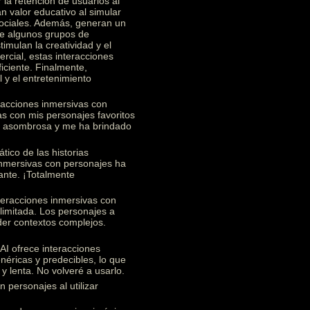
 la retención de usuarios al
n valor educativo al simular
 sociales. Además, generan un
re algunos grupos de
imulan la creatividad y el
rcial, estas interacciones
ficiente. Finalmente,
 y el entretenimiento
racciones inmersivas con
s con mis personajes favoritos
te asombrosa y me ha brindado
ico de las historias
 inmersivas con personajes ha
ante. ¡Totalmente
teracciones inmersivas con
limitada. Los personajes a
nder contextos complejos.
I ofrece interacciones
éricas y predecibles, lo que
y lenta. No volveré a usarlo.
 personajes al utilizar