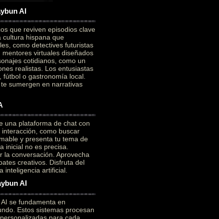
aybun AI
cos que reviven episodios clave
a cultura hispana que
es, como detectives futuristas
on mentores virtuales diseñados
sonajes cotidianos, como un
ones realistas. Los entusiastas
 fútbol o gastronomía local.
e te sumergen en narrativas
A
e una plataforma de chat con
a interacción, como buscar
mable y presenta tu tema de
 inicial no es precisa.
ar la conversación. Aprovecha
ates creativos. Disfruta del
nteligencia artificial.
aybun AI
n AI se fundamenta en
ofundo. Estos sistemas procesan
 personalizadas para cada