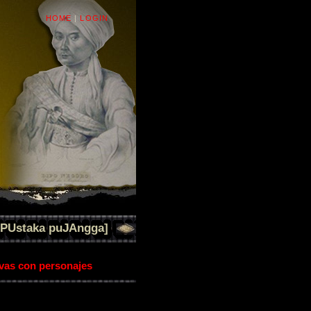
HOME
|
LOGIN
[PUstaka puJAngga]
ivas con personajes