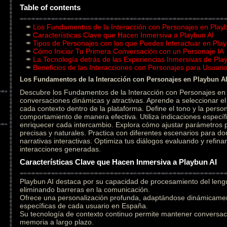
Table of contents
Los Fundamentos de la Interacción con Personajes en Play
Características Clave que Hacen Inmersiva a Playbun AI
Tipos de Personajes con los que Puedes Interactuar en Play
Cómo Iniciar Tu Primera Conversación con un Personaje IA
La Tecnología detrás de las Experiencias Inmersivas de Pla
Beneficios de las Interacciones con Personajes para Usuar
Los Fundamentos de la Interacción con Personajes en Playbun A
Descubre los Fundamentos de la Interacción con Personajes en 
conversaciones dinámicas y atractivas. Aprende a seleccionar 
cada contexto dentro de la plataforma. Define el tono y la person
comportamiento de manera efectiva. Utiliza indicaciones específ
enriquecer cada intercambio. Explora cómo ajustar parámetros
precisas y naturales. Practica con diferentes escenarios para do
narrativas interactivas. Optimiza tus diálogos evaluando y refin
interacciones generadas.
Características Clave que Hacen Inmersiva a Playbun AI
Playbun AI destaca por su capacidad de procesamiento del leng
eliminando barreras en la comunicación.
Ofrece una personalización profunda, adaptándose dinámicament
específicas de cada usuario en España.
Su tecnología de contexto continuo permite mantener conversac
memoria a largo plazo.