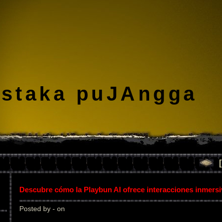
staka puJAngga
Descubre cómo la Playbun AI ofrece interacciones inmers
Posted by - on