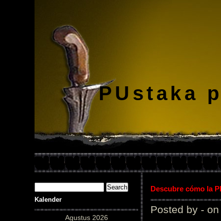
PUstaka 
Descubre cómo la Pl
Kalender
Posted by - on
Agustus 2026