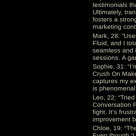
testimonials th
Ultimately, tr
fosters a stro
marketing cont
Mark, 28: “Us
Fluid, and I to
seamless and i
sessions. A ga
Sophie, 31: “I
Crush On Makes
captures my ex
is phenomenal.
Leo, 22: “Trie
Conversation Fe
fight. It’s frus
improvement be
Chloe, 19: “The
Even though ‘