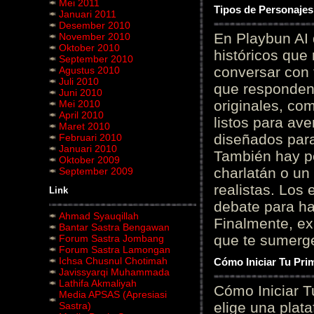
Mei 2011
Tipos de Personajes
Januari 2011
Desember 2010
En Playbun AI 
November 2010
Oktober 2010
históricos que
September 2010
conversar con f
Agustus 2010
Juli 2010
que responden 
Juni 2010
originales, com
Mei 2010
April 2010
listos para av
Maret 2010
diseñados para
Februari 2010
Januari 2010
También hay p
Oktober 2009
charlatán o un
September 2009
realistas. Los
Link
debate para hab
Ahmad Syauqillah
Finalmente, ex
Bantar Sastra Bengawan
que te sumerge
Forum Sastra Jombang
Forum Sastra Lamongan
Ichsa Chusnul Chotimah
Cómo Iniciar Tu Pri
Javissyarqi Muhammada
Lathifa Akmaliyah
Cómo Iniciar T
Media APSAS (Apresiasi
elige una plat
Sastra)