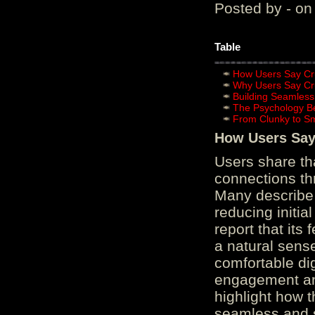
Posted by - on
Table
How Users Say Cru
Why Users Say Cru
Building Seamless
The Psychology B
From Clunky to S
How Users Say 
Users share th
connections th
Many describe 
reducing initi
report that its
a natural sens
comfortable di
engagement and
highlight how 
seamless and s