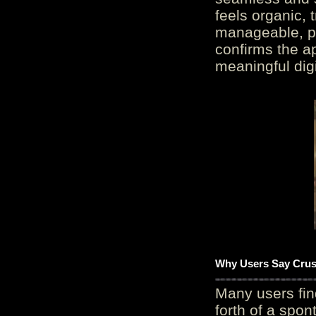
feels organic, 
manageable, pos
confirms the ap
meaningful digi
Why Users Say Crush
Many users fin
forth of a spo