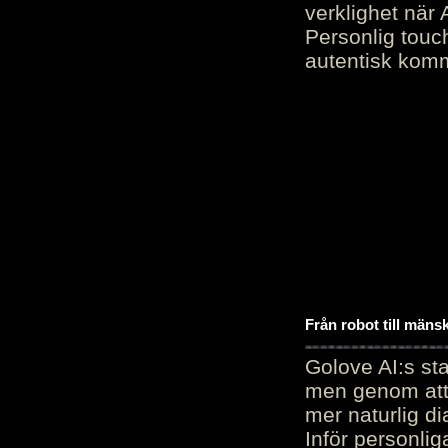
verklighet när 
Personlig touc
autentisk kommu
Från robot till mäns
Golove AI:s sta
men genom att 
mer naturlig di
Inför personli