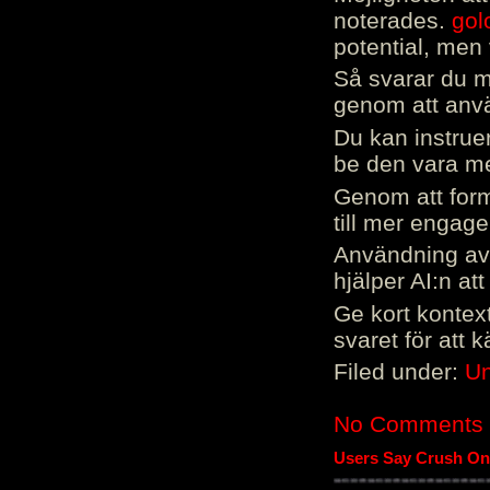
noterades.
gol
potential, men 
Så svarar du me
genom att använ
Du kan instrue
be den vara mer
Genom att form
till mer engag
Användning av 
hjälper AI:n at
Ge kort kontext
svaret för att 
Filed under:
Un
No Comments
Users Say Crush On 