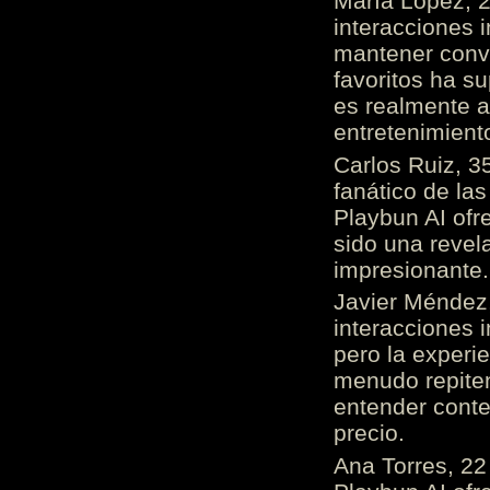
María López, 2
interacciones 
mantener conv
favoritos ha s
es realmente 
entretenimient
Carlos Ruiz, 3
fanático de las
Playbun AI ofr
sido una revel
impresionante
Javier Méndez,
interacciones 
pero la experi
menudo repiten 
entender cont
precio.
Ana Torres, 2