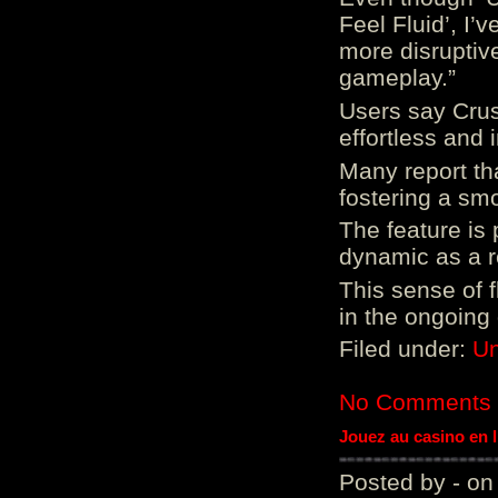
Feel Fluid’, I’
more disruptiv
gameplay.”
Users say Crus
effortless and i
Many report tha
fostering a sm
The feature is p
dynamic as a re
This sense of 
in the ongoing
Filed under:
Un
No Comments
Jouez au casino en 
Posted by - on