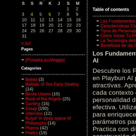
S
S
R
K
J
S
M
1
2
Table of contents
3
4
5
6
7
8
9
10
11
12
13
14
15
16
Los Fundamentos d
17
18
19
20
21
22
23
Características C
24
25
26
27
28
29
30
Tipos de Personaj
Cómo Iniciar Tu P
31
La Tecnología det
« Jul
Beneficios de las
Pages
Los Fundamento
AI
[PUstaka puJAngga]
Catagories
Descubre los 
en Playbun AI 
Ballad
(3)
Ballads of Too Early Destiny
atractivas. Ap
(14)
cada contexto d
Berita Utama
(10)
Book of the Angels
(25)
personalidad d
Canting
(16)
efectiva. Utili
Essay
(190)
Interview
(12)
para enriquece
Kulya* in deep space of
parámetros par
Philosophy
(14)
Poems
(42)
Practica con d
Poetry
(19)