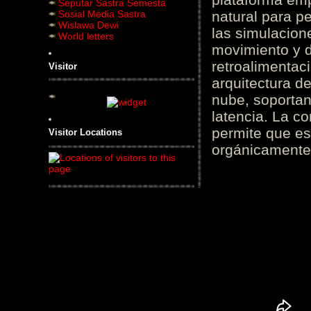
Seputar Sastra Semesta
Sosial Media Sastra
natural para pe
Wislawa Dewi
las simulacion
World letters
movimiento y d
retroalimentaci
Visitor
arquitectura d
nube, soportan
latencia. La c
permite que es
Visitor Locations
orgánicamente 