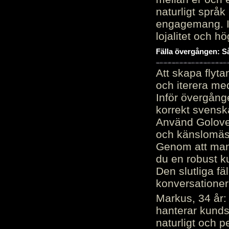
naturligt språk
engagemang. Im
lojalitet och h
Fälla övergången: Så
Att skapa flyt
och iterera me
Inför övergång
korrekt svenska
Använd Golove 
och känslomäss
Genom att manu
du en robust k
Den slutliga fä
konversationer i
Markus, 34 år: 
hanterar kunds
naturligt och pe