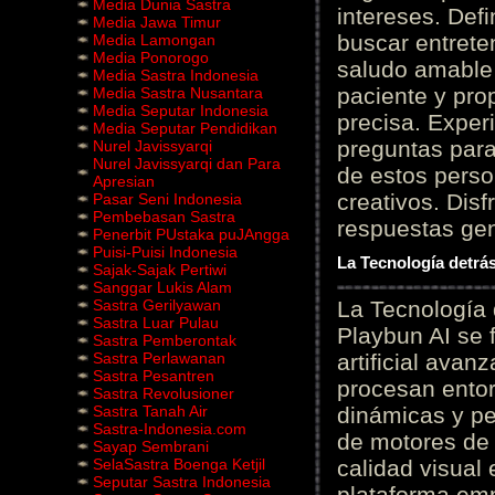
Media Dunia Sastra
intereses. Defi
Media Jawa Timur
buscar entrete
Media Lamongan
Media Ponorogo
saludo amable 
Media Sastra Indonesia
paciente y prop
Media Sastra Nusantara
Media Seputar Indonesia
precisa. Experi
Media Seputar Pendidikan
preguntas para
Nurel Javissyarqi
Nurel Javissyarqi dan Para
de estos perso
Apresian
creativos. Disf
Pasar Seni Indonesia
Pembebasan Sastra
respuestas gene
Penerbit PUstaka puJAngga
Puisi-Puisi Indonesia
La Tecnología detrás
Sajak-Sajak Pertiwi
Sanggar Lukis Alam
Sastra Gerilyawan
La Tecnología 
Sastra Luar Pulau
Playbun AI se 
Sastra Pemberontak
Sastra Perlawanan
artificial ava
Sastra Pesantren
procesan entor
Sastra Revolusioner
Sastra Tanah Air
dinámicas y pe
Sastra-Indonesia.com
de motores de 
Sayap Sembrani
SelaSastra Boenga Ketjil
calidad visual
Seputar Sastra Indonesia
plataforma em