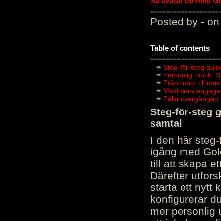
Så svarar du med Gol
Posted by - on
Table of contents
Steg-för-steg guid
Personlig touch: 
Från robot till mä
Maximera engagema
Fälla övergången:
Steg-för-steg 
samtal
I den här steg
igång med Golov
till att skapa 
Därefter utfors
starta ett nytt
konfigurerar d
mer personlig 