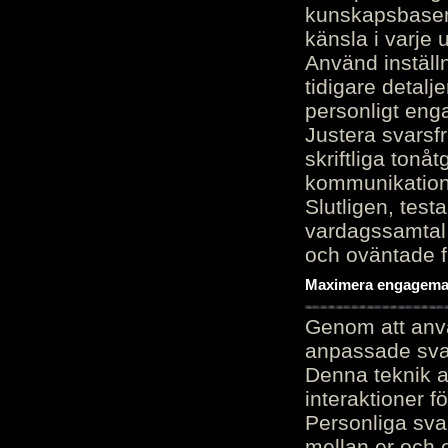
kunskapsbasen
känsla i varje 
Använd inställn
tidigare detalj
personligt en
Justera svarsf
skriftliga tonå
kommunikation
Slutligen, test
vardagssamtal 
och oväntade f
Maximera engagemang
Genom att anvä
anpassade sva
Denna teknik 
interaktioner 
Personliga sva
mellan er och 