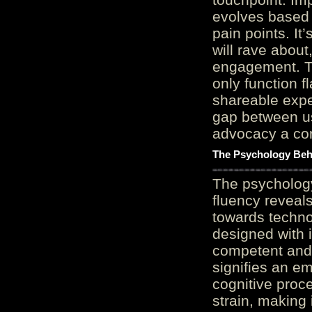
evolves based 
pain points. It
will rave about
engagement. Th
only function 
shareable expe
gap between us
advocacy a cor
The Psychology Beh
The psycholog
fluency reveals
towards techno
designed with 
competent and 
signifies an em
cognitive proc
strain, making 