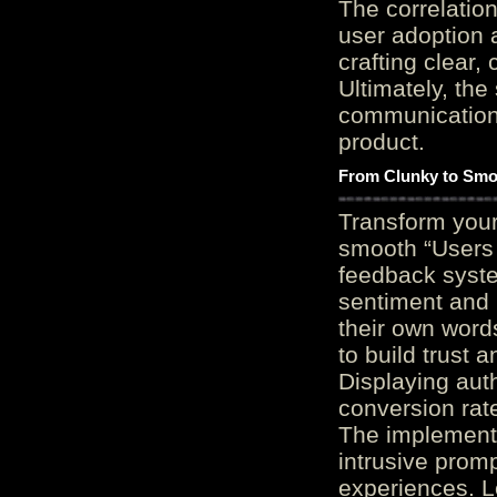
The correlation
user adoption 
crafting clear, 
Ultimately, the
communication c
product.
From Clunky to Smo
Transform you
smooth “Users
feedback system
sentiment and 
their own word
to build trust 
Displaying auth
conversion rat
The implementa
intrusive promp
experiences. L