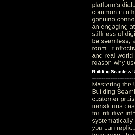
platform’s dial
common in othe
genuine connec
an engaging at
stiffness of di
be seamless, a
room. It effect
and real-world 
reason why user
Building Seamless U
Mastering the 
Building Seaml
customer prais
transforms cas
for intuitive in
systematically
you can replic
touchpoint. Im