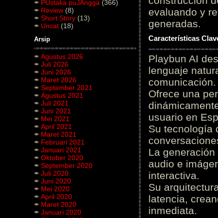
construcción de
PUstaka puJAngga
(366)
Review
(8)
evaluando y re
Short Story
(13)
generadas.
Uncat
(18)
Características Cla
Arsip
Agustus 2026
Playbun AI des
Juli 2026
lenguaje natur
Juni 2026
Maret 2026
comunicación.
September 2021
Ofrece una pe
Agustus 2021
Juli 2021
dinámicamente 
Juni 2021
usuario en Es
Mei 2021
April 2021
Su tecnología 
Maret 2021
conversaciones
Februari 2021
Januari 2021
La generación 
Oktober 2020
audio e imágen
September 2020
Juli 2020
interactiva.
Juni 2020
Su arquitectur
Mei 2020
April 2020
latencia, crea
Maret 2020
inmediata.
Januari 2020