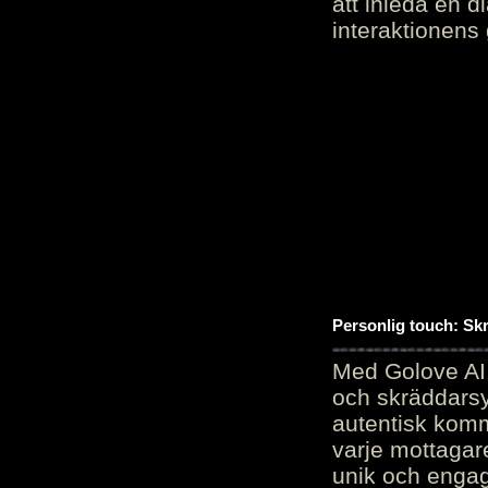
att inleda en d
interaktionens
Personlig touch: Sk
Med Golove AI 
och skräddarsy
autentisk komm
varje mottagar
unik och engag