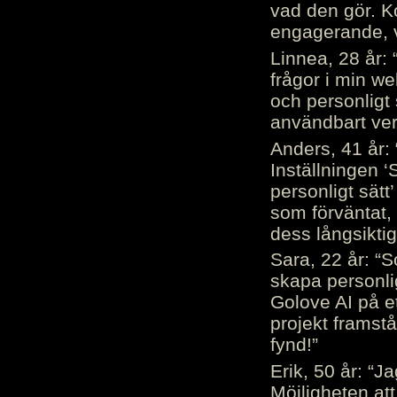
vad den gör. 
engagerande, v
Linnea, 28 år: 
frågor i min we
och personligt 
användbart ver
Anders, 41 år: 
Inställningen ‘
personligt sätt
som förväntat, 
dess långsiktig
Sara, 22 år: “S
skapa personli
Golove AI på et
projekt framstå
fynd!”
Erik, 50 år: “
Möjligheten att