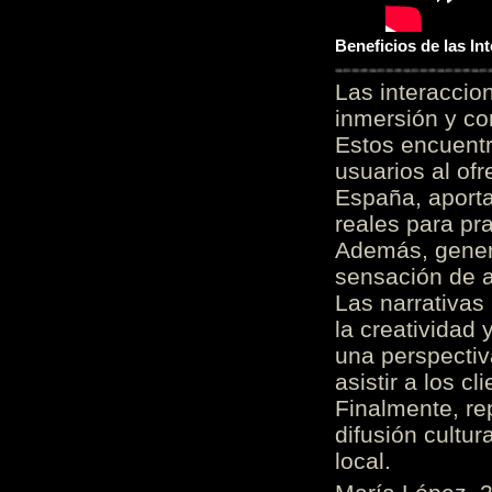
Beneficios de las I
Las interacci
inmersión y co
Estos encuentr
usuarios al of
España, aporta
reales para pra
Además, gener
sensación de a
Las narrativas
la creatividad 
una perspectiv
asistir a los c
Finalmente, re
difusión cultur
local.