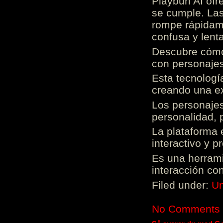
Playbun AI ofr
se cumple. Las
rompe rápidame
confusa y lenta
Descubre cómo 
con personajes
Esta tecnologí
creando una ex
Los personajes
personalidad, 
La plataforma 
interactivo y 
Es una herrami
interacción con
Filed under:
Un
No Comments