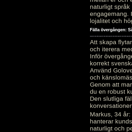
naturligt språk
engagemang. Im
lojalitet och h
Fälla övergången: Så
Att skapa flyt
och iterera me
Inför övergång
korrekt svenska
Använd Golove 
och känslomäss
Genom att manu
du en robust k
Den slutliga fä
konversationer i
Markus, 34 år: 
hanterar kunds
naturligt och pe