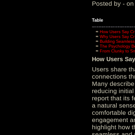
Posted by - on
Table
How Users Say Cru
Why Users Say Cru
Building Seamless
The Psychology B
From Clunky to S
How Users Say 
Users share th
connections th
Many describe 
reducing initi
report that its
a natural sens
comfortable di
engagement and
highlight how 
seamless and s