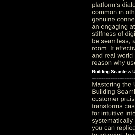
platform’s dial
common in othe
genuine connec
an engaging at
stiffness of di
be seamless, a
room. It effect
and real-world 
reason why user
Building Seamless U
Mastering the 
Building Seaml
customer prais
transforms cas
for intuitive in
systematically
you can replic
touchpoint. Im