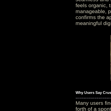
feels organic, 
manageable, pos
confirms the ap
meaningful digi
Why Users Say Crush
Many users fin
forth of a spo