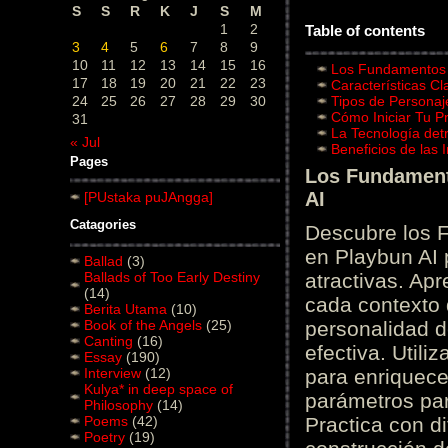
S
S
R
K
J
S
M
1
2
Table of contents
3
4
5
6
7
8
9
10
11
12
13
14
15
16
Los Fundamentos d
17
18
19
20
21
22
23
Características C
24
25
26
27
28
29
30
Tipos de Personaj
Cómo Iniciar Tu P
31
La Tecnología det
« Jul
Beneficios de las
Pages
Los Fundamento
AI
[PUstaka puJAngga]
Catagories
Descubre los 
en Playbun AI 
Ballad
(3)
Ballads of Too Early Destiny
atractivas. Ap
(14)
cada contexto d
Berita Utama
(10)
Book of the Angels
(25)
personalidad d
Canting
(16)
efectiva. Utili
Essay
(190)
Interview
(12)
para enriquece
Kulya* in deep space of
parámetros par
Philosophy
(14)
Poems
(42)
Practica con d
Poetry
(19)