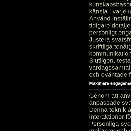
kunskapsbasen
känsla i varje 
Använd inställn
tidigare detalj
personligt en
Justera svarsf
skriftliga tonå
kommunikation
Slutligen, test
vardagssamtal 
och oväntade f
Maximera engagemang
Genom att anvä
anpassade sva
Denna teknik 
interaktioner 
Personliga sva
mellan er och 