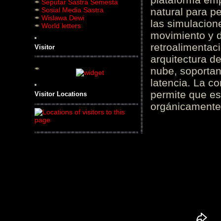
Seputar Sastra Semesta
Sosial Media Sastra
natural para pe
Wislawa Dewi
las simulacion
World letters
movimiento y d
retroalimentaci
Visitor
arquitectura d
nube, soportan
latencia. La c
permite que es
Visitor Locations
orgánicamente 