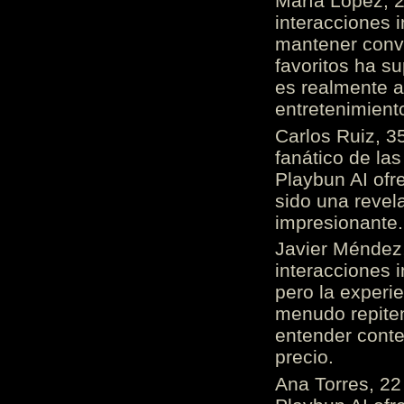
María López, 2
interacciones 
mantener conv
favoritos ha s
es realmente 
entretenimient
Carlos Ruiz, 3
fanático de las
Playbun AI ofr
sido una revel
impresionante
Javier Méndez,
interacciones 
pero la experi
menudo repiten 
entender cont
precio.
Ana Torres, 2