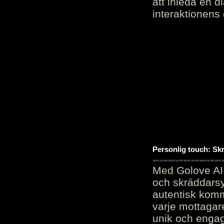
att inleda en d
interaktionens
Personlig touch: Sk
Med Golove AI 
och skräddarsy
autentisk komm
varje mottagar
unik och engag