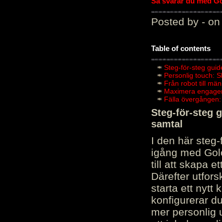
Så svarar du med Gol
Posted by - on
Table of contents
Steg-för-steg guid
Personlig touch: 
Från robot till mä
Maximera engagema
Fälla övergången:
Steg-för-steg 
samtal
I den här steg
igång med Golov
till att skapa 
Därefter utfors
starta ett nytt
konfigurerar d
mer personlig 