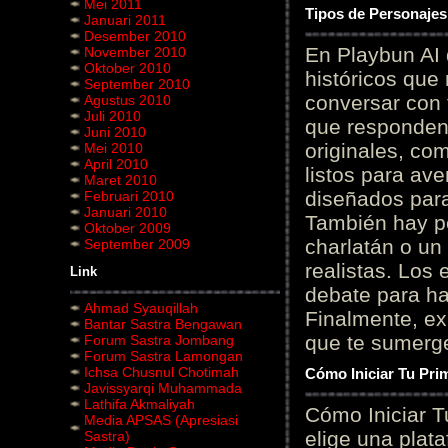
Mei 2011
Tipos de Personajes
Januari 2011
Desember 2010
En Playbun AI 
November 2010
Oktober 2010
históricos que
September 2010
conversar con f
Agustus 2010
Juli 2010
que responden 
Juni 2010
originales, com
Mei 2010
April 2010
listos para av
Maret 2010
diseñados para
Februari 2010
Januari 2010
También hay p
Oktober 2009
charlatán o un
September 2009
realistas. Los
Link
debate para hab
Ahmad Syauqillah
Finalmente, ex
Bantar Sastra Bengawan
que te sumerge
Forum Sastra Jombang
Forum Sastra Lamongan
Ichsa Chusnul Chotimah
Cómo Iniciar Tu Pri
Javissyarqi Muhammada
Lathifa Akmaliyah
Cómo Iniciar T
Media APSAS (Apresiasi
elige una plat
Sastra)