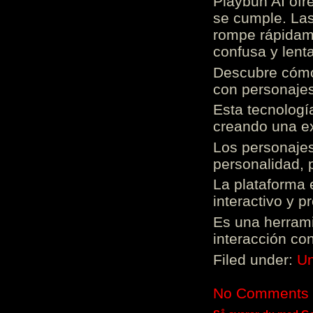
Playbun AI ofr
se cumple. Las
rompe rápidame
confusa y lenta
Descubre cómo 
con personajes
Esta tecnologí
creando una ex
Los personajes
personalidad, 
La plataforma 
interactivo y 
Es una herrami
interacción con
Filed under:
Un
No Comments