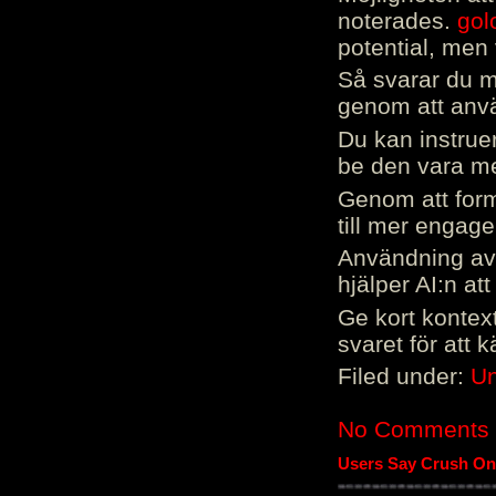
noterades.
gol
potential, men 
Så svarar du me
genom att använ
Du kan instrue
be den vara mer
Genom att form
till mer engag
Användning av 
hjälper AI:n at
Ge kort kontext
svaret för att 
Filed under:
Un
No Comments
Users Say Crush On 