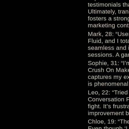
testimonials th
Ultimately, tr
fosters a stro
marketing cont
Mark, 28: “Us
Fluid, and I to
seamless and i
sessions. A ga
Sophie, 31: “I
Crush On Makes
captures my ex
is phenomenal.
Leo, 22: “Trie
Conversation Fe
fight. It’s frus
improvement be
Chloe, 19: “The
Even though ‘