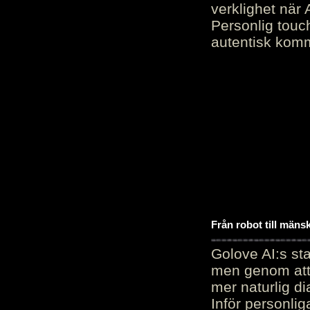
verklighet när 
Personlig touc
autentisk kommu
Från robot till mäns
Golove AI:s sta
men genom att 
mer naturlig di
Inför personli