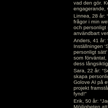
vad den gör. 
engagerande, v
Linnea, 28 år: 
frågor i min we
och personligt 
användbart ver
Anders, 41 år: 
Inställningen ‘
personligt sätt
som förväntat, 
dess långsiktig
Sara, 22 år: “S
skapa personli
Golove AI på et
projekt framstå
fynd!”
Erik, 50 år: “
Möjligheten att