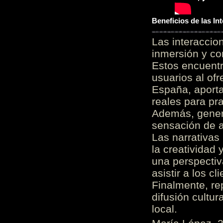
Beneficios de las I
Las interacci
inmersión y co
Estos encuentr
usuarios al of
España, aporta
reales para pra
Además, gener
sensación de a
Las narrativas
la creatividad 
una perspectiv
asistir a los c
Finalmente, re
difusión cultur
local.