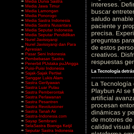
Media Dunia Sastra
intereses. Defi
Media Jawa Timur
buscar entrete
Media Lamongan
Media Ponorogo
saludo amable 
Media Sastra Indonesia
paciente y prop
Media Sastra Nusantara
Media Seputar Indonesia
precisa. Experi
Media Seputar Pendidikan
preguntas para
Nurel Javissyarqi
Nurel Javissyarqi dan Para
de estos perso
Apresian
creativos. Disf
Pasar Seni Indonesia
Pembebasan Sastra
respuestas gene
Penerbit PUstaka puJAngga
Puisi-Puisi Indonesia
La Tecnología detrás
Sajak-Sajak Pertiwi
Sanggar Lukis Alam
Sastra Gerilyawan
La Tecnología 
Sastra Luar Pulau
Playbun AI se 
Sastra Pemberontak
Sastra Perlawanan
artificial ava
Sastra Pesantren
procesan entor
Sastra Revolusioner
Sastra Tanah Air
dinámicas y pe
Sastra-Indonesia.com
de motores de 
Sayap Sembrani
SelaSastra Boenga Ketjil
calidad visual
Seputar Sastra Indonesia
plataforma em