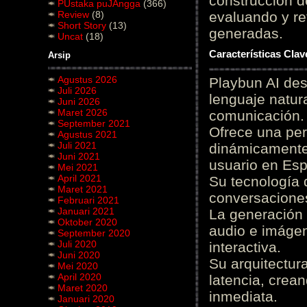
construcción de
PUstaka puJAngga
(366)
Review
(8)
evaluando y re
Short Story
(13)
generadas.
Uncat
(18)
Características Cla
Arsip
Agustus 2026
Playbun AI des
Juli 2026
lenguaje natur
Juni 2026
Maret 2026
comunicación.
September 2021
Ofrece una pe
Agustus 2021
Juli 2021
dinámicamente 
Juni 2021
usuario en Es
Mei 2021
April 2021
Su tecnología 
Maret 2021
conversaciones
Februari 2021
Januari 2021
La generación 
Oktober 2020
audio e imágen
September 2020
Juli 2020
interactiva.
Juni 2020
Su arquitectur
Mei 2020
April 2020
latencia, crea
Maret 2020
inmediata.
Januari 2020