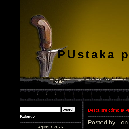
PUstaka 
Descubre cómo la Pl
Kalender
Posted by - on
Agustus 2026