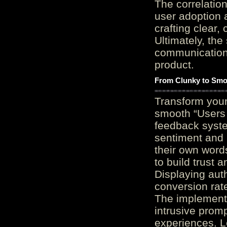
The correlation
user adoption 
crafting clear, 
Ultimately, the
communication c
product.
From Clunky to Smo
Transform you
smooth “Users
feedback system
sentiment and 
their own word
to build trust 
Displaying auth
conversion rat
The implementa
intrusive promp
experiences. L