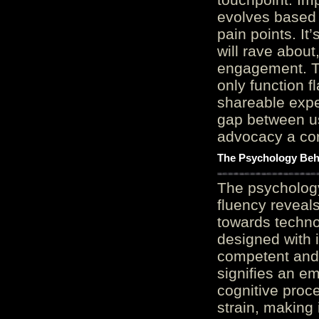
evolves based 
pain points. It
will rave about
engagement. Th
only function 
shareable expe
gap between us
advocacy a cor
The Psychology Beh
The psycholog
fluency reveals
towards techno
designed with 
competent and 
signifies an em
cognitive proc
strain, making 