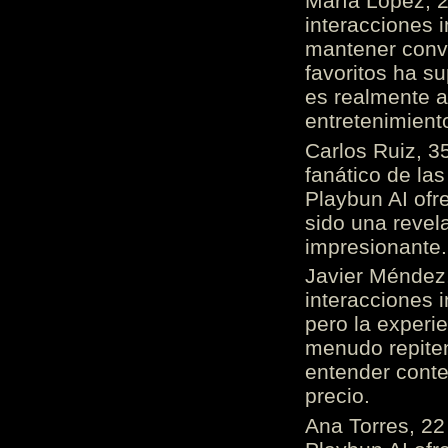
María López, 2
interacciones 
mantener conv
favoritos ha s
es realmente 
entretenimient
Carlos Ruiz, 3
fanático de las
Playbun AI ofr
sido una revel
impresionante
Javier Méndez,
interacciones 
pero la experi
menudo repiten 
entender cont
precio.
Ana Torres, 2