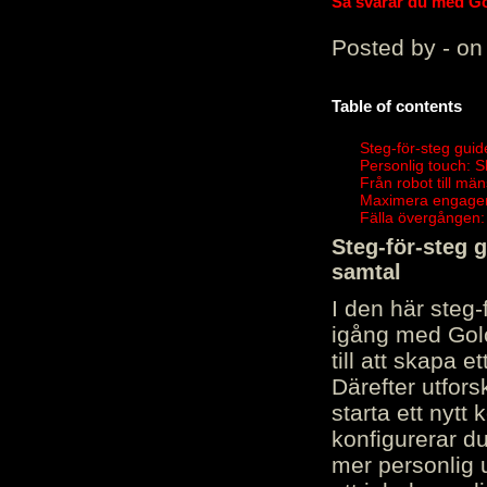
Så svarar du med Gol
Posted by - on
Table of contents
Steg-för-steg guid
Personlig touch: 
Från robot till mä
Maximera engagema
Fälla övergången:
Steg-för-steg 
samtal
I den här steg
igång med Golov
till att skapa 
Därefter utfors
starta ett nytt
konfigurerar d
mer personlig 