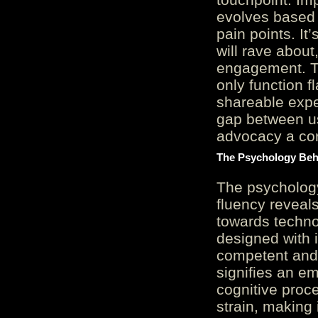
evolves based 
pain points. It
will rave about
engagement. Th
only function 
shareable expe
gap between us
advocacy a cor
The Psychology Beh
The psycholog
fluency reveals
towards techno
designed with 
competent and 
signifies an em
cognitive proc
strain, making 