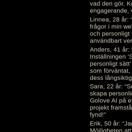
vad den gör. 
engagerande, v
Linnea, 28 år: 
frågor i min we
och personligt 
användbart ver
Anders, 41 år: 
Inställningen ‘
personligt sätt
som förväntat, 
dess långsiktig
Sara, 22 år: “S
skapa personli
Golove AI på et
projekt framstå
fynd!”
Erik, 50 år: “
Möjligheten att