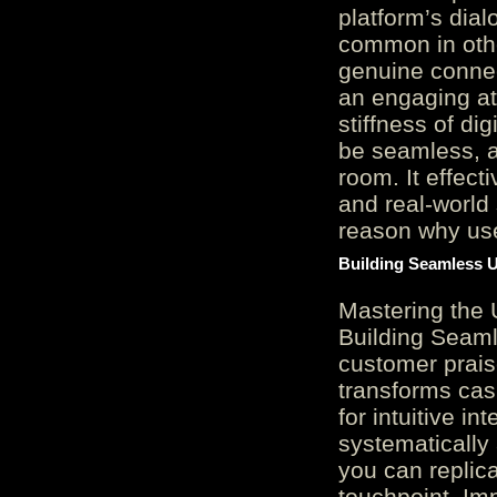
platform’s dial
common in othe
genuine connec
an engaging at
stiffness of di
be seamless, a
room. It effect
and real-world 
reason why user
Building Seamless U
Mastering the 
Building Seaml
customer prais
transforms cas
for intuitive in
systematically
you can replic
touchpoint. Im