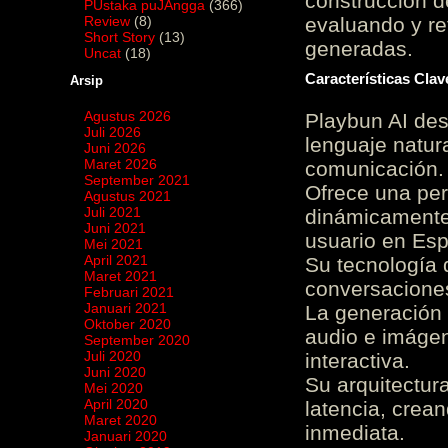
construcción de
PUstaka puJAngga
(366)
Review
(8)
evaluando y re
Short Story
(13)
generadas.
Uncat
(18)
Características Cla
Arsip
Agustus 2026
Playbun AI des
Juli 2026
lenguaje natur
Juni 2026
Maret 2026
comunicación.
September 2021
Ofrece una pe
Agustus 2021
Juli 2021
dinámicamente 
Juni 2021
usuario en Es
Mei 2021
April 2021
Su tecnología 
Maret 2021
conversaciones
Februari 2021
Januari 2021
La generación 
Oktober 2020
audio e imágen
September 2020
Juli 2020
interactiva.
Juni 2020
Su arquitectur
Mei 2020
April 2020
latencia, crea
Maret 2020
inmediata.
Januari 2020