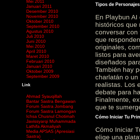
Mei 2011
Tipos de Personajes
Januari 2011
Desember 2010
En Playbun AI 
November 2010
Oktober 2010
históricos que
September 2010
conversar con f
Agustus 2010
Juli 2010
que responden 
Juni 2010
originales, com
Mei 2010
April 2010
listos para av
Maret 2010
diseñados para
Februari 2010
Januari 2010
También hay p
Oktober 2009
charlatán o un
September 2009
realistas. Los
Link
debate para hab
Ahmad Syauqillah
Finalmente, ex
Bantar Sastra Bengawan
que te sumerge
Forum Sastra Jombang
Forum Sastra Lamongan
Ichsa Chusnul Chotimah
Cómo Iniciar Tu Pri
Javissyarqi Muhammada
Lathifa Akmaliyah
Cómo Iniciar T
Media APSAS (Apresiasi
elige una plat
Sastra)