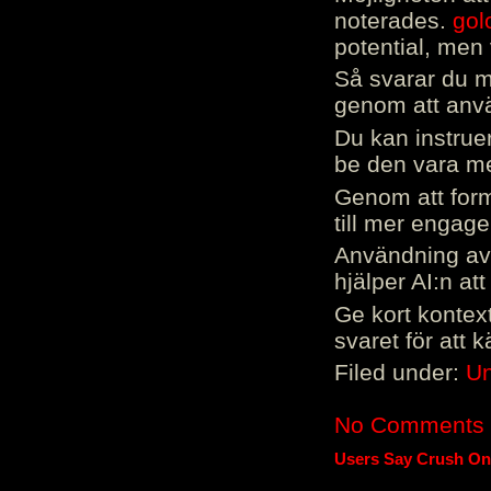
noterades.
gol
potential, men 
Så svarar du me
genom att använ
Du kan instrue
be den vara mer
Genom att form
till mer engag
Användning av 
hjälper AI:n at
Ge kort kontext
svaret för att 
Filed under:
Un
No Comments
Users Say Crush On 