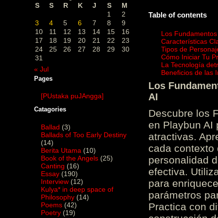
S
S
R
K
J
S
M
1
2
Table of contents
3
4
5
6
7
8
9
10
11
12
13
14
15
16
Los Fundamentos d
17
18
19
20
21
22
23
Características C
24
25
26
27
28
29
30
Tipos de Personaj
Cómo Iniciar Tu P
31
La Tecnología det
« Jul
Beneficios de las
Pages
Los Fundamento
AI
[PUstaka puJAngga]
Catagories
Descubre los 
en Playbun AI 
Ballad
(3)
Ballads of Too Early Destiny
atractivas. Ap
(14)
cada contexto d
Berita Utama
(10)
Book of the Angels
(25)
personalidad d
Canting
(16)
efectiva. Utili
Essay
(190)
Interview
(12)
para enriquece
Kulya* in deep space of
parámetros par
Philosophy
(14)
Poems
(42)
Practica con d
Poetry
(19)