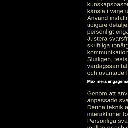
kunskapsbasen
känsla i varje 
Använd inställn
tidigare detalj
personligt en
Justera svarsf
skriftliga tonå
kommunikation
Slutligen, test
vardagssamtal 
och oväntade f
Maximera engagemang
Genom att anvä
anpassade sva
Denna teknik 
interaktioner 
Personliga sva
mellan er och 