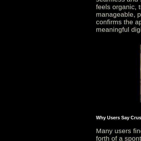
feels organic, 
manageable, pos
confirms the ap
meaningful digi
Why Users Say Crush
Many users fin
forth of a spo