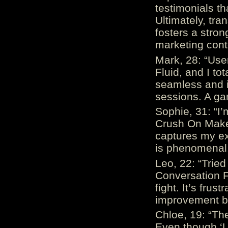
testimonials th
Ultimately, tr
fosters a stro
marketing cont
Mark, 28: “Us
Fluid, and I to
seamless and i
sessions. A ga
Sophie, 31: “I
Crush On Makes
captures my ex
is phenomenal.
Leo, 22: “Trie
Conversation Fe
fight. It’s frus
improvement be
Chloe, 19: “The
Even though ‘