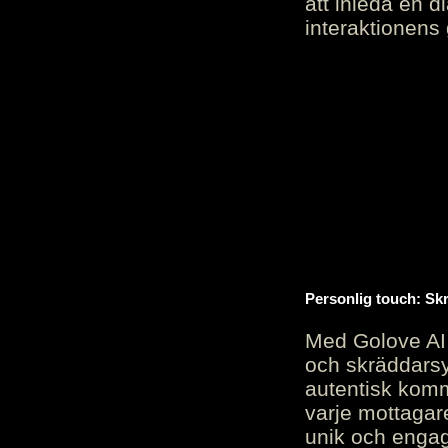
att inleda en d
interaktionens
Personlig touch: Sk
Med Golove AI 
och skräddarsy
autentisk komm
varje mottagar
unik och engag