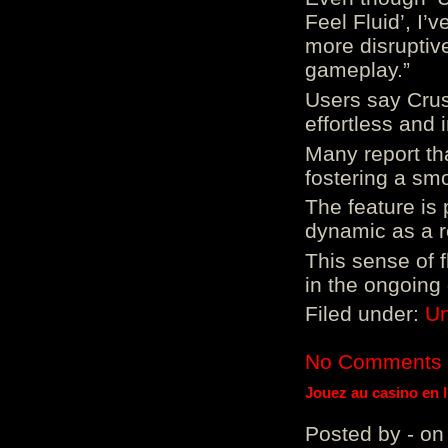
Feel Fluid’, I’
more disruptiv
gameplay.”
Users say Crus
effortless and i
Many report tha
fostering a sm
The feature is p
dynamic as a re
This sense of 
in the ongoing
Filed under:
Un
No Comments
Jouez au casino en 
Posted by - on