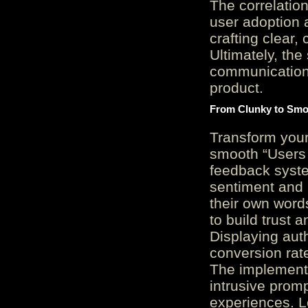
The correlation
user adoption 
crafting clear, 
Ultimately, the
communication c
product.
From Clunky to Smo
Transform you
smooth “Users
feedback system
sentiment and 
their own word
to build trust 
Displaying auth
conversion rat
The implementa
intrusive promp
experiences. L