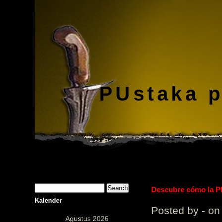
PUstaka 
Descubre cómo la Pl
Kalender
Posted by - on
Agustus 2026