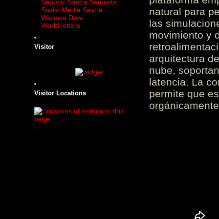
Seputar Sastra Semesta
Sosial Media Sastra
natural para pe
Wislawa Dewi
las simulacion
World letters
movimiento y d
retroalimentaci
Visitor
arquitectura d
nube, soportan
latencia. La c
permite que es
Visitor Locations
orgánicamente 