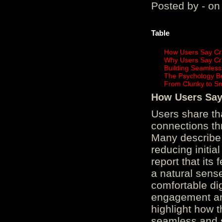
Posted by - on
Table
How Users Say Cru
Why Users Say Cru
Building Seamless
The Psychology B
From Clunky to S
How Users Say 
Users share th
connections th
Many describe 
reducing initi
report that its
a natural sens
comfortable di
engagement and
highlight how 
seamless and s