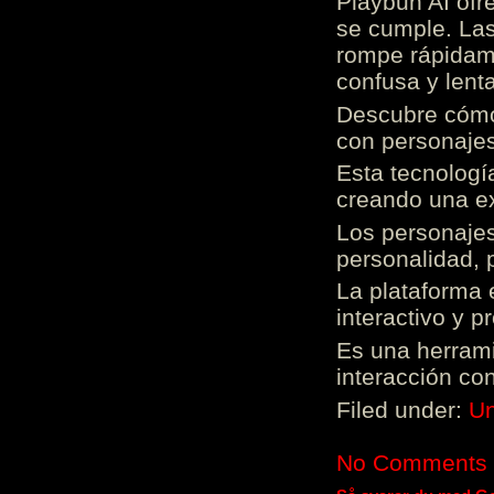
Playbun AI ofr
se cumple. Las
rompe rápidame
confusa y lenta
Descubre cómo 
con personajes
Esta tecnologí
creando una ex
Los personajes
personalidad, 
La plataforma 
interactivo y 
Es una herrami
interacción con
Filed under:
Un
No Comments