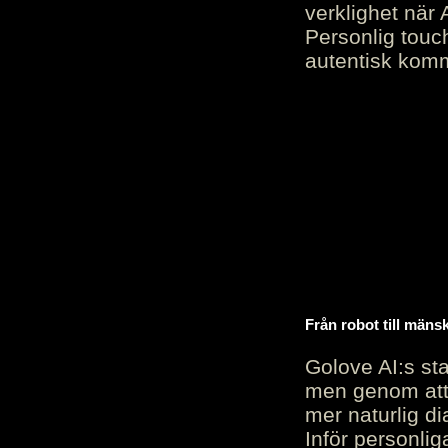
verklighet när 
Personlig touc
autentisk kommu
Från robot till mäns
Golove AI:s sta
men genom att 
mer naturlig di
Inför personli