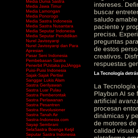
Media Dunia Sastra
intereses. Defi
Media Jawa Timur
buscar entrete
Media Lamongan
Media Ponorogo
saludo amable 
Media Sastra Indonesia
paciente y prop
Media Sastra Nusantara
Media Seputar Indonesia
precisa. Experi
Media Seputar Pendidikan
preguntas para
Nurel Javissyarqi
Nurel Javissyarqi dan Para
de estos perso
Apresian
creativos. Disf
Pasar Seni Indonesia
Pembebasan Sastra
respuestas gene
Penerbit PUstaka puJAngga
Puisi-Puisi Indonesia
La Tecnología detrás
Sajak-Sajak Pertiwi
Sanggar Lukis Alam
Sastra Gerilyawan
La Tecnología 
Sastra Luar Pulau
Playbun AI se 
Sastra Pemberontak
Sastra Perlawanan
artificial ava
Sastra Pesantren
procesan entor
Sastra Revolusioner
Sastra Tanah Air
dinámicas y pe
Sastra-Indonesia.com
de motores de 
Sayap Sembrani
SelaSastra Boenga Ketjil
calidad visual
Seputar Sastra Indonesia
plataforma em