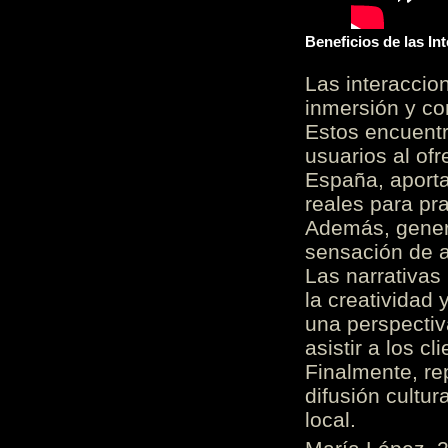
Beneficios de las I
Las interacci
inmersión y co
Estos encuentr
usuarios al of
España, aporta
reales para pra
Además, gener
sensación de a
Las narrativas
la creatividad 
una perspectiv
asistir a los c
Finalmente, re
difusión cultur
local.