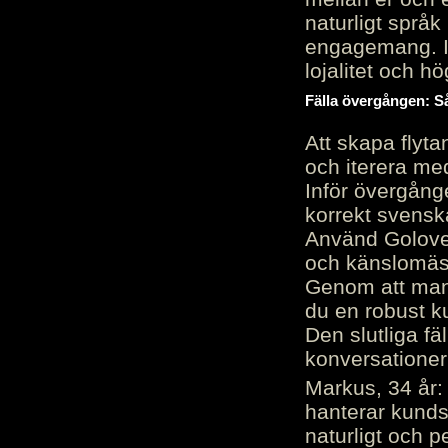
naturligt språk
engagemang. Im
lojalitet och h
Fälla övergången: Så
Att skapa flyt
och iterera me
Inför övergång
korrekt svenska
Använd Golove 
och känslomäss
Genom att manu
du en robust k
Den slutliga fä
konversationer i
Markus, 34 år: 
hanterar kunds
naturligt och pe