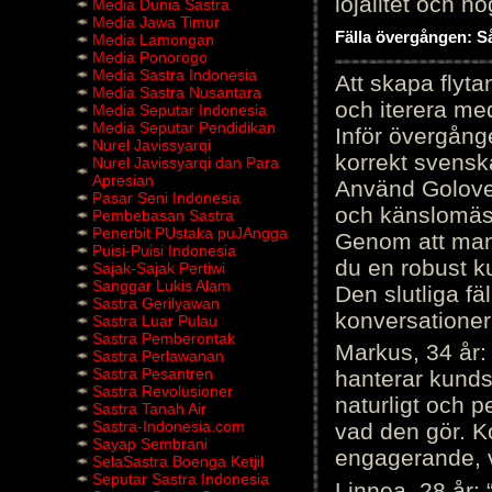
lojalitet och h
Media Dunia Sastra
Media Jawa Timur
Fälla övergången: Så
Media Lamongan
Media Ponorogo
Media Sastra Indonesia
Att skapa flyt
Media Sastra Nusantara
och iterera me
Media Seputar Indonesia
Media Seputar Pendidikan
Inför övergång
Nurel Javissyarqi
korrekt svenska
Nurel Javissyarqi dan Para
Apresian
Använd Golove 
Pasar Seni Indonesia
och känslomäss
Pembebasan Sastra
Penerbit PUstaka puJAngga
Genom att manu
Puisi-Puisi Indonesia
du en robust k
Sajak-Sajak Pertiwi
Sanggar Lukis Alam
Den slutliga fä
Sastra Gerilyawan
konversationer i
Sastra Luar Pulau
Sastra Pemberontak
Markus, 34 år: 
Sastra Perlawanan
Sastra Pesantren
hanterar kunds
Sastra Revolusioner
naturligt och pe
Sastra Tanah Air
Sastra-Indonesia.com
vad den gör. 
Sayap Sembrani
engagerande, v
SelaSastra Boenga Ketjil
Seputar Sastra Indonesia
Linnea, 28 år: 