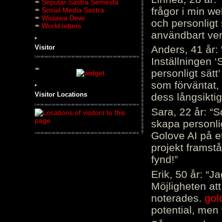
Seputar Sastra Semesta
frågor i min we
Sosial Media Sastra
Wislawa Dewi
och personligt 
World letters
användbart ver
Visitor
Anders, 41 år: 
Inställningen ‘
personligt sätt
som förväntat, 
Visitor Locations
dess långsiktig
Sara, 22 år: “S
skapa personli
Golove AI på et
projekt framstå
fynd!”
Erik, 50 år: “
Möjligheten att
noterades.
gol
potential, men 