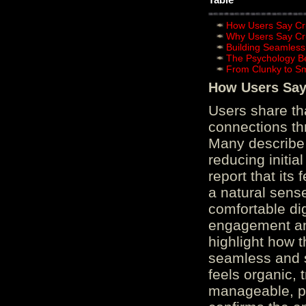
How Users Say Cru
Why Users Say Cru
Building Seamless
The Psychology B
From Clunky to S
How Users Say 
Users share th
connections th
Many describe 
reducing initi
report that its
a natural sens
comfortable di
engagement and
highlight how 
seamless and s
feels organic, 
manageable, pos