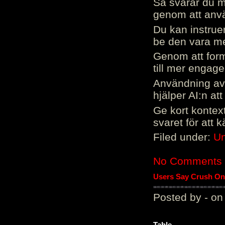
Så svarar du me
genom att använ
Du kan instrue
be den vara mer
Genom att form
till mer engag
Användning av 
hjälper AI:n at
Ge kort kontext
svaret för att 
Filed under:
Un
No Comments
Users Say Crush On 
Posted by - on
Table