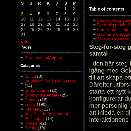
S
S
R
K
J
S
M
1
2
Table of contents
3
4
5
6
7
8
9
10
11
12
13
14
15
16
Steg-för-steg guid
17
18
19
20
21
22
23
Personlig touch: 
24
25
26
27
28
29
30
Från robot till mä
Maximera engagema
31
Fälla övergången:
« Jul
Steg-för-steg 
Pages
samtal
[PUstaka puJAngga]
I den här steg
Catagories
igång med Golov
Ballad
(3)
till att skapa 
Ballads of Too Early Destiny
Därefter utfors
(14)
Berita Utama
(10)
starta ett nytt
Book of the Angels
(25)
konfigurerar d
Canting
(16)
Essay
(190)
mer personlig 
Interview
(12)
att inleda en d
Kulya* in deep space of
Philosophy
(14)
interaktionens
Poems
(42)
Poetry
(19)