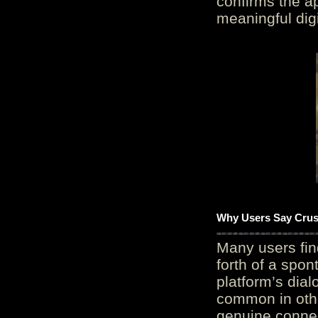
confirms the ap
meaningful digi
Why Users Say Crush
Many users fin
forth of a spo
platform’s dial
common in othe
genuine connec