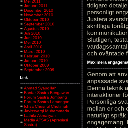
Mei 2011
tidigare detalj
Januari 2011
Desember 2010
personligt en
November 2010
Justera svarsf
Oktober 2010
September 2010
skriftliga tonå
Agustus 2010
kommunikation
Juli 2010
Juni 2010
Slutligen, test
Mei 2010
vardagssamtal 
April 2010
Maret 2010
och oväntade f
Februari 2010
Januari 2010
Maximera engagemang
Oktober 2009
September 2009
Genom att anvä
Link
anpassade sva
Denna teknik 
Ahmad Syauqillah
Bantar Sastra Bengawan
interaktioner 
Forum Sastra Jombang
Personliga sva
Forum Sastra Lamongan
Ichsa Chusnul Chotimah
mellan er och 
Javissyarqi Muhammada
naturligt språk
Lathifa Akmaliyah
Media APSAS (Apresiasi
engagemang. Im
Sastra)