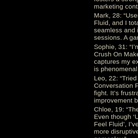
marketing cont
Mark, 28: “Us
Fluid, and I to
seamless and i
sessions. A ga
Sophie, 31: “I
Crush On Makes
captures my ex
is phenomenal.
Leo, 22: “Trie
Conversation Fe
fight. It’s frus
improvement be
Chloe, 19: “The
Even though ‘
Feel Fluid’, I’
more disruptiv