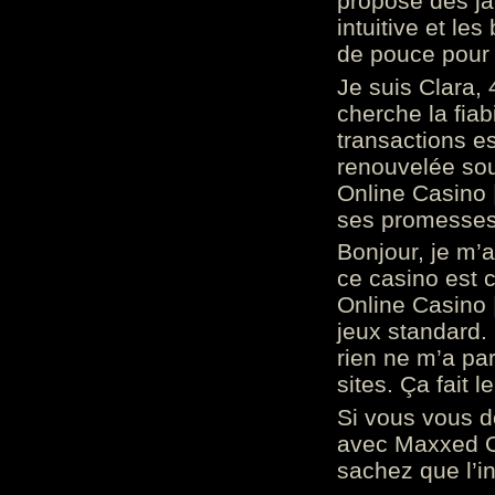
propose des ja
intuitive et l
de pouce pour
Je suis Clara, 
cherche la fiabi
transactions es
renouvelée so
Online Casino 
ses promesses.
Bonjour, je m’
ce casino est 
Online Casino 
jeux standard. 
rien ne m’a pa
sites. Ça fait l
Si vous vous 
avec Maxxed On
sachez que l’in