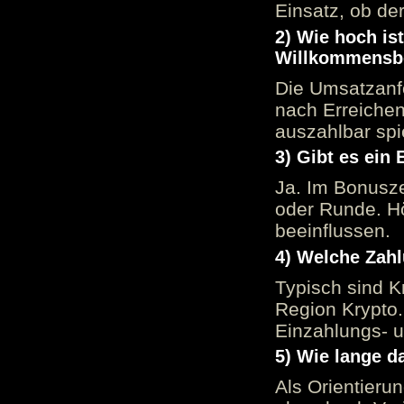
Einsatz, ob der
2) Wie hoch is
Willkommensb
Die Umsatzanfo
nach Erreiche
auszahlbar spi
3) Gibt es ein
Ja. Im Bonusze
oder Runde. H
beeinflussen.
4) Welche Zah
Typisch sind K
Region Krypto.
Einzahlungs- 
5) Wie lange d
Als Orientieru