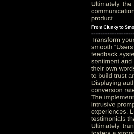
Ultimately, the
communication c
product.
From Clunky to Smo
Transform you
smooth “Users
feedback system
sentiment and 
their own word
to build trust 
Displaying auth
conversion rat
The implementa
intrusive promp
experiences. L
testimonials th
Ultimately, tr
fosters a stro