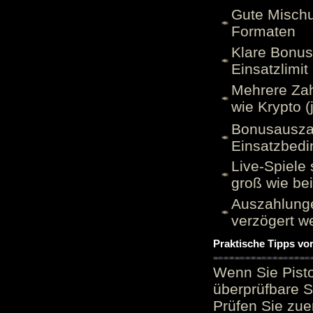
Gute Mischu
Formaten
Klare Bonu
Einsatzlimi
Mehrere Zah
wie Krypto (
Bonusauszah
Einsatzbed
Live-Spiele 
groß wie be
Auszahlunge
verzögert w
Praktische Tipps vo
Wenn Sie Pisto
überprüfbare S
Prüfen Sie zue