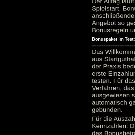
Der Alltag läu
Spielstart, Bon
anschließende
Angebot so ge
Bonusregeln u
Bonuspaket im Test
Das Willkomme
aus Startgutha
der Praxis bed
erste Einzahlu
testen. Für da
Verfahren, das
ausgewiesen sei
automatisch ga
gebunden.
Für die Auszah
Kennzahlen: D
des Bonusbetr