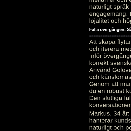
naturligt språk
engagemang. Im
lojalitet och h
Fälla övergången: Så
Att skapa flyt
och iterera me
Inför övergång
korrekt svenska
Använd Golove 
och känslomäss
Genom att manu
du en robust k
Den slutliga fä
konversationer i
Markus, 34 år: 
hanterar kunds
naturligt och pe