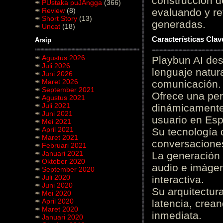
construcción de
PUstaka puJAngga
(366)
Review
(8)
evaluando y re
Short Story
(13)
generadas.
Uncat
(18)
Características Cla
Arsip
Agustus 2026
Playbun AI des
Juli 2026
lenguaje natur
Juni 2026
Maret 2026
comunicación.
September 2021
Ofrece una pe
Agustus 2021
Juli 2021
dinámicamente 
Juni 2021
usuario en Es
Mei 2021
April 2021
Su tecnología 
Maret 2021
conversaciones
Februari 2021
Januari 2021
La generación 
Oktober 2020
audio e imágen
September 2020
Juli 2020
interactiva.
Juni 2020
Su arquitectur
Mei 2020
April 2020
latencia, crea
Maret 2020
inmediata.
Januari 2020