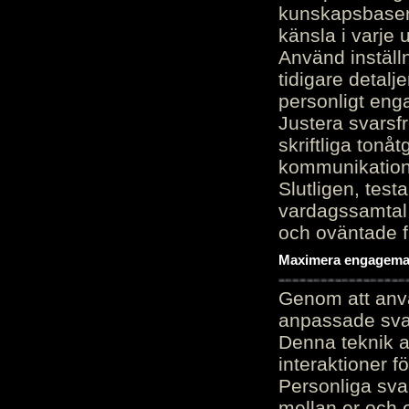
kunskapsbasen
känsla i varje 
Använd inställn
tidigare detalj
personligt en
Justera svarsf
skriftliga tonå
kommunikation
Slutligen, test
vardagssamtal 
och oväntade f
Maximera engagemang
Genom att anvä
anpassade sva
Denna teknik 
interaktioner 
Personliga sva
mellan er och 