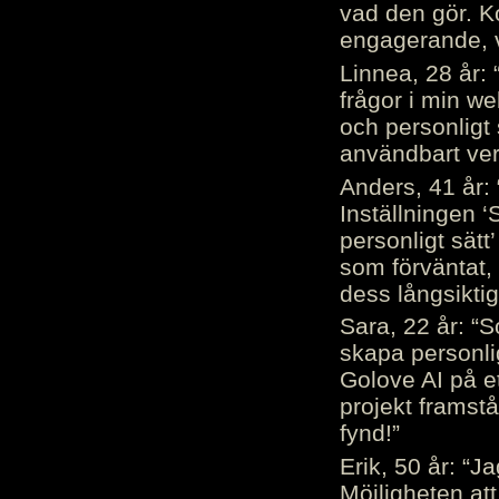
vad den gör. 
engagerande, v
Linnea, 28 år: 
frågor i min we
och personligt 
användbart ver
Anders, 41 år: 
Inställningen ‘
personligt sätt
som förväntat, 
dess långsiktig
Sara, 22 år: “S
skapa personli
Golove AI på et
projekt framstå
fynd!”
Erik, 50 år: “
Möjligheten att