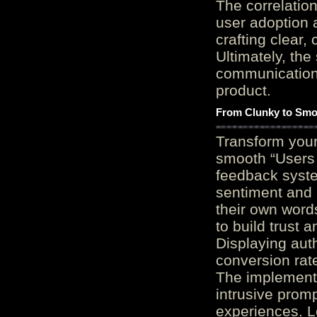
The correlation
user adoption 
crafting clear, 
Ultimately, the
communication c
product.
From Clunky to Smo
Transform you
smooth “Users
feedback system
sentiment and 
their own word
to build trust 
Displaying auth
conversion rat
The implementa
intrusive promp
experiences. L