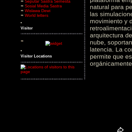
Seputar Sastra Semesta
Sosial Media Sastra
natural para pe
Wislawa Dewi
las simulacion
World letters
movimiento y d
retroalimentaci
Visitor
arquitectura d
nube, soportan
latencia. La c
permite que es
Visitor Locations
orgánicamente 