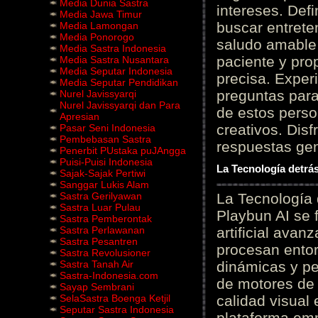
Media Dunia Sastra
intereses. Defi
Media Jawa Timur
buscar entrete
Media Lamongan
Media Ponorogo
saludo amable 
Media Sastra Indonesia
paciente y prop
Media Sastra Nusantara
Media Seputar Indonesia
precisa. Experi
Media Seputar Pendidikan
preguntas para
Nurel Javissyarqi
Nurel Javissyarqi dan Para
de estos perso
Apresian
creativos. Disf
Pasar Seni Indonesia
Pembebasan Sastra
respuestas gene
Penerbit PUstaka puJAngga
Puisi-Puisi Indonesia
La Tecnología detrás
Sajak-Sajak Pertiwi
Sanggar Lukis Alam
Sastra Gerilyawan
La Tecnología 
Sastra Luar Pulau
Playbun AI se 
Sastra Pemberontak
Sastra Perlawanan
artificial ava
Sastra Pesantren
procesan entor
Sastra Revolusioner
Sastra Tanah Air
dinámicas y pe
Sastra-Indonesia.com
de motores de 
Sayap Sembrani
SelaSastra Boenga Ketjil
calidad visual
Seputar Sastra Indonesia
plataforma em