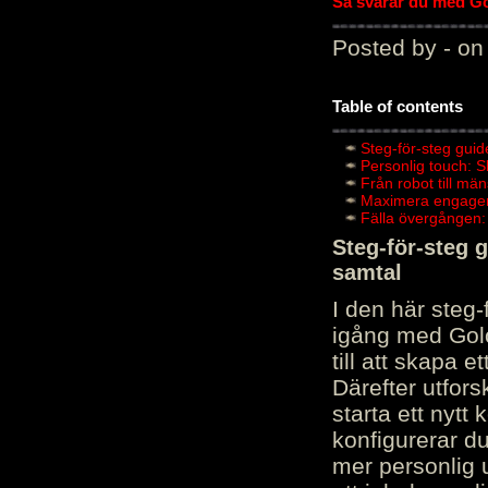
Så svarar du med Gol
Posted by - on
Table of contents
Steg-för-steg guid
Personlig touch: 
Från robot till mä
Maximera engagema
Fälla övergången:
Steg-för-steg 
samtal
I den här steg
igång med Golov
till att skapa 
Därefter utfors
starta ett nytt
konfigurerar d
mer personlig 