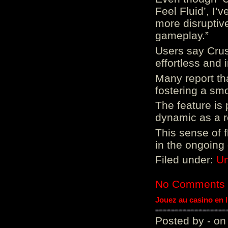
Feel Fluid’, I’
more disruptiv
gameplay.”
Users say Crus
effortless and i
Many report tha
fostering a sm
The feature is p
dynamic as a re
This sense of 
in the ongoing
Filed under:
Un
No Comments
Jouez au casino en 
Posted by - on