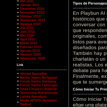
Mei 2011
Tipos de Personajes
Januari 2011
Desember 2010
En Playbun AI 
November 2010
Oktober 2010
históricos que
September 2010
conversar con f
Agustus 2010
Juli 2010
que responden 
Juni 2010
originales, com
Mei 2010
April 2010
listos para av
Maret 2010
diseñados para
Februari 2010
Januari 2010
También hay p
Oktober 2009
charlatán o un
September 2009
realistas. Los
Link
debate para hab
Ahmad Syauqillah
Finalmente, ex
Bantar Sastra Bengawan
que te sumerge
Forum Sastra Jombang
Forum Sastra Lamongan
Ichsa Chusnul Chotimah
Cómo Iniciar Tu Pri
Javissyarqi Muhammada
Lathifa Akmaliyah
Cómo Iniciar T
Media APSAS (Apresiasi
elige una plat
Sastra)