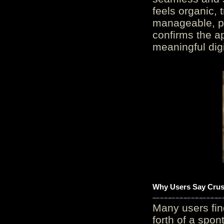
feels organic, 
manageable, pos
confirms the ap
meaningful digi
Why Users Say Crush
Many users fin
forth of a spo