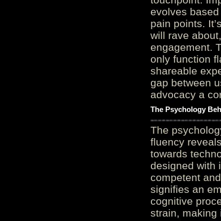
evolves based 
pain points. It
will rave about
engagement. Th
only function 
shareable expe
gap between us
advocacy a cor
The Psychology Beh
The psycholog
fluency reveals
towards techno
designed with 
competent and 
signifies an em
cognitive proc
strain, making 