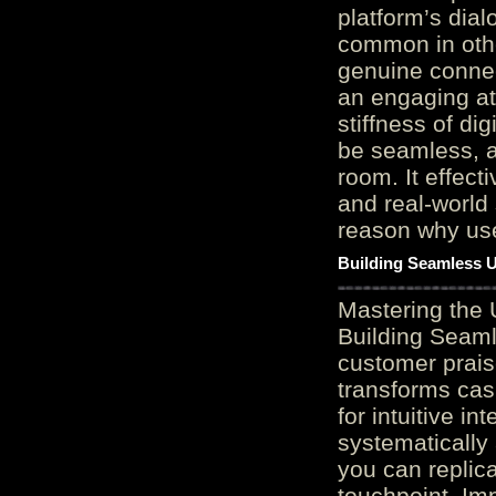
platform’s dial
common in othe
genuine connec
an engaging at
stiffness of di
be seamless, a
room. It effect
and real-world 
reason why user
Building Seamless U
Mastering the 
Building Seaml
customer prais
transforms cas
for intuitive in
systematically
you can replic
touchpoint. Im