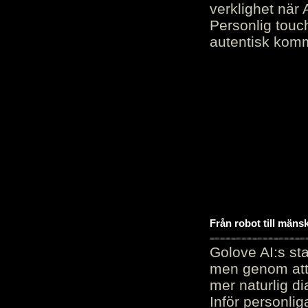
verklighet när 
Personlig touc
autentisk kommu
Från robot till mäns
Golove AI:s sta
men genom att 
mer naturlig di
Inför personli