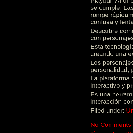
Playbun AI ofr
se cumple. Las
rompe rápidame
confusa y lenta
Descubre cómo 
con personajes
Esta tecnologí
creando una ex
Los personajes
personalidad, 
La plataforma 
interactivo y 
Es una herrami
interacción con
Filed under:
Un
No Comments