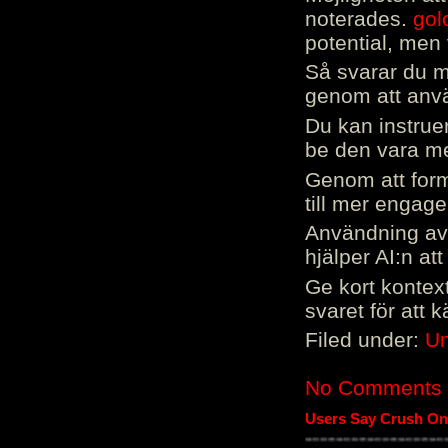
noterades.
gol
potential, men 
Så svarar du me
genom att använ
Du kan instrue
be den vara mer
Genom att form
till mer engag
Användning av 
hjälper AI:n at
Ge kort kontext
svaret för att 
Filed under:
Un
No Comments
Users Say Crush On 