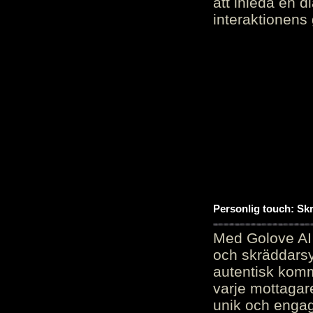
att inleda en d
interaktionens
Personlig touch: Sk
Med Golove AI 
och skräddarsy
autentisk komm
varje mottagar
unik och engag