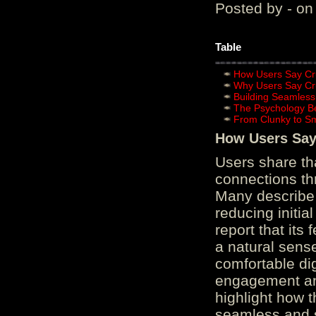
Posted by - on
Table
How Users Say Cru
Why Users Say Cru
Building Seamless
The Psychology B
From Clunky to S
How Users Say 
Users share th
connections th
Many describe 
reducing initi
report that its
a natural sens
comfortable di
engagement and
highlight how 
seamless and s