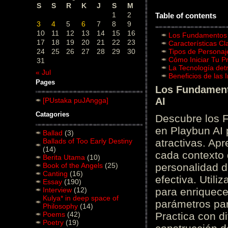
S
S
R
K
J
S
M
1
2
Table of contents
3
4
5
6
7
8
9
10
11
12
13
14
15
16
Los Fundamentos d
17
18
19
20
21
22
23
Características C
24
25
26
27
28
29
30
Tipos de Personaj
Cómo Iniciar Tu P
31
La Tecnología det
« Jul
Beneficios de las
Pages
Los Fundamento
AI
[PUstaka puJAngga]
Catagories
Descubre los 
en Playbun AI 
Ballad
(3)
Ballads of Too Early Destiny
atractivas. Ap
(14)
cada contexto d
Berita Utama
(10)
Book of the Angels
(25)
personalidad d
Canting
(16)
efectiva. Utili
Essay
(190)
Interview
(12)
para enriquece
Kulya* in deep space of
parámetros par
Philosophy
(14)
Poems
(42)
Practica con d
Poetry
(19)