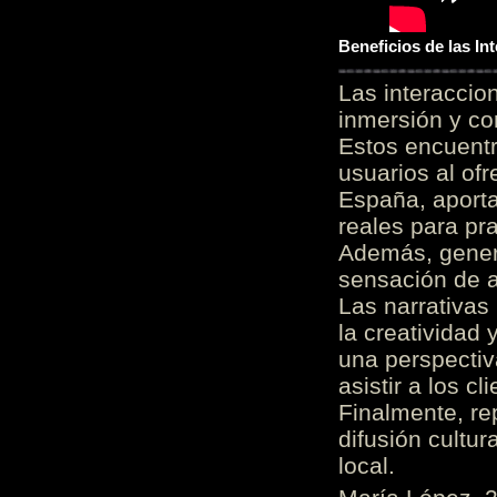
Beneficios de las I
Las interacci
inmersión y co
Estos encuentr
usuarios al of
España, aporta
reales para pra
Además, gener
sensación de a
Las narrativas
la creatividad 
una perspectiv
asistir a los c
Finalmente, re
difusión cultur
local.