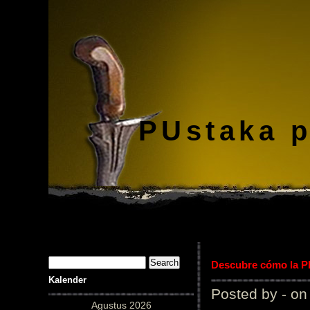
PUstaka 
Descubre cómo la Pl
Kalender
Posted by - on
Agustus 2026