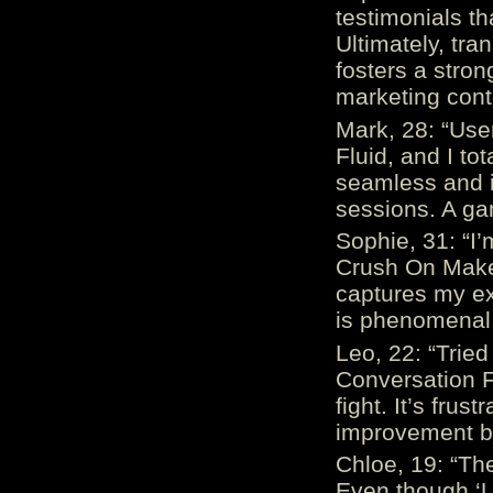
testimonials th
Ultimately, tr
fosters a stro
marketing cont
Mark, 28: “Us
Fluid, and I to
seamless and i
sessions. A ga
Sophie, 31: “I
Crush On Makes
captures my ex
is phenomenal.
Leo, 22: “Trie
Conversation Fe
fight. It’s frus
improvement be
Chloe, 19: “The
Even though ‘