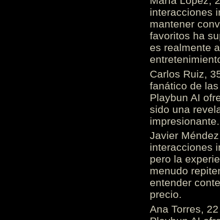
María López, 2
interacciones 
mantener conv
favoritos ha s
es realmente 
entretenimient
Carlos Ruiz, 3
fanático de las
Playbun AI ofr
sido una revel
impresionante
Javier Méndez,
interacciones 
pero la experi
menudo repiten 
entender cont
precio.
Ana Torres, 2