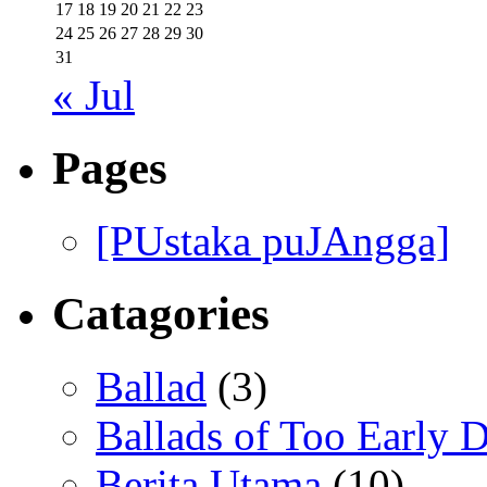
17
18
19
20
21
22
23
24
25
26
27
28
29
30
31
« Jul
Pages
[PUstaka puJAngga]
Catagories
Ballad
(3)
Ballads of Too Early D
Berita Utama
(10)