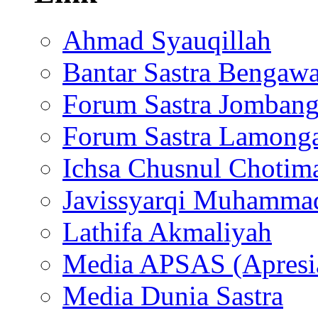
Ahmad Syauqillah
Bantar Sastra Bengaw
Forum Sastra Jomban
Forum Sastra Lamong
Ichsa Chusnul Chotim
Javissyarqi Muhamma
Lathifa Akmaliyah
Media APSAS (Apresia
Media Dunia Sastra