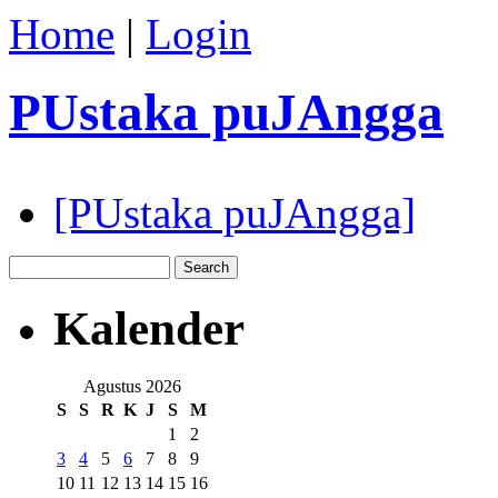
Home
|
Login
PUstaka puJAngga
[PUstaka puJAngga]
Kalender
Agustus 2026
S
S
R
K
J
S
M
1
2
3
4
5
6
7
8
9
10
11
12
13
14
15
16