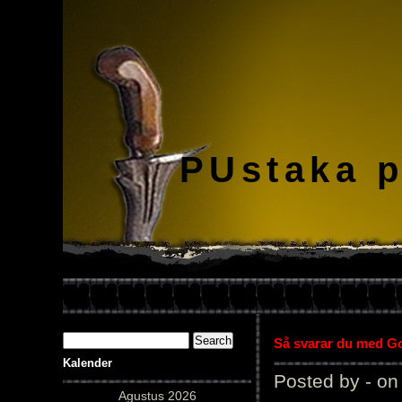
PUstaka 
Så svarar du med Gol
Kalender
Posted by - on
Agustus 2026