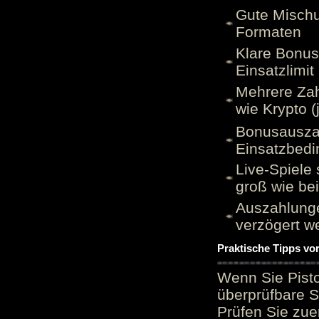
Gute Mischu
Formaten
Klare Bonu
Einsatzlimi
Mehrere Zah
wie Krypto (
Bonusauszah
Einsatzbed
Live-Spiele 
groß wie be
Auszahlunge
verzögert w
Praktische Tipps vo
Wenn Sie Pisto
überprüfbare S
Prüfen Sie zue