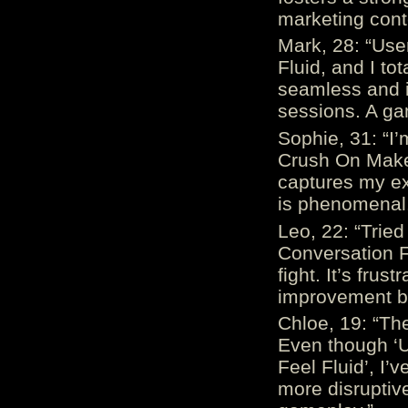
marketing cont
Mark, 28: “Us
Fluid, and I to
seamless and i
sessions. A ga
Sophie, 31: “I
Crush On Makes
captures my ex
is phenomenal.
Leo, 22: “Trie
Conversation Fe
fight. It’s frus
improvement be
Chloe, 19: “The
Even though ‘
Feel Fluid’, I’
more disruptiv