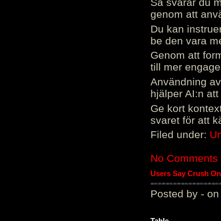
Så svarar du me
genom att använ
Du kan instrue
be den vara mer
Genom att form
till mer engag
Användning av 
hjälper AI:n at
Ge kort kontext
svaret för att 
Filed under:
Un
No Comments
Users Say Crush On 
Posted by - on
Table