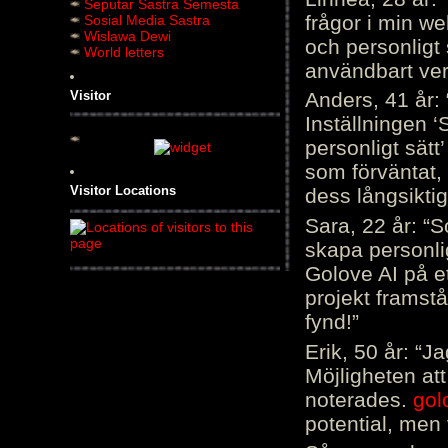
Seputar Sastra Semesta
frågor i min we
Sosial Media Sastra
Wislawa Dewi
och personligt 
World letters
användbart ver
Visitor
Anders, 41 år: 
Inställningen ‘
personligt sätt
som förväntat, 
Visitor Locations
dess långsiktig
Sara, 22 år: “S
skapa personli
Golove AI på et
projekt framstå
fynd!”
Erik, 50 år: “
Möjligheten att
noterades.
gol
potential, men 