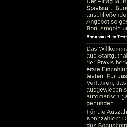
Der Alltag läu
Spielstart, Bon
anschließende
Angebot so ge
Bonusregeln u
Bonuspaket im Test
Das Willkomme
aus Startgutha
der Praxis bed
erste Einzahlu
testen. Für da
Verfahren, das
ausgewiesen sei
automatisch ga
gebunden.
Für die Auszah
Kennzahlen: D
des Bonusbetr