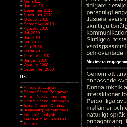
Mei 2011
tidigare detalj
Januari 2011
Desember 2010
personligt en
November 2010
Justera svarsf
Oktober 2010
September 2010
skriftliga tonå
Agustus 2010
kommunikation
Juli 2010
Juni 2010
Slutligen, test
Mei 2010
vardagssamtal 
April 2010
Maret 2010
och oväntade f
Februari 2010
Januari 2010
Maximera engagemang
Oktober 2009
September 2009
Genom att anvä
Link
anpassade sva
Denna teknik 
Ahmad Syauqillah
Bantar Sastra Bengawan
interaktioner 
Forum Sastra Jombang
Personliga sva
Forum Sastra Lamongan
Ichsa Chusnul Chotimah
mellan er och 
Javissyarqi Muhammada
naturligt språk
Lathifa Akmaliyah
Media APSAS (Apresiasi
engagemang. Im
Sastra)