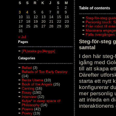
S
S
R
K
J
S
M
1
2
Table of contents
3
4
5
6
7
8
9
10
11
12
13
14
15
16
Steg-för-steg guid
17
18
19
20
21
22
23
Personlig touch: 
24
25
26
27
28
29
30
Från robot till mä
Maximera engagema
31
Fälla övergången:
« Jul
Steg-för-steg 
Pages
samtal
[PUstaka puJAngga]
I den här steg
Catagories
igång med Golov
Ballad
(3)
till att skapa 
Ballads of Too Early Destiny
Därefter utfors
(14)
Berita Utama
(10)
starta ett nytt
Book of the Angels
(25)
konfigurerar d
Canting
(16)
Essay
(190)
mer personlig 
Interview
(12)
att inleda en d
Kulya* in deep space of
Philosophy
(14)
interaktionens
Poems
(42)
Poetry
(19)