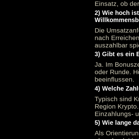
Einsatz, ob der
2) Wie hoch is
Willkommensb
Die Umsatzanfo
nach Erreiche
auszahlbar spi
3) Gibt es ein
Ja. Im Bonusze
oder Runde. H
beeinflussen.
4) Welche Zah
Typisch sind K
Region Krypto.
Einzahlungs- 
5) Wie lange d
Als Orientieru