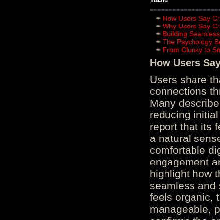
How Users Say Cru
Why Users Say Cru
Building Seamless
The Psychology B
From Clunky to S
How Users Say 
Users share th
connections th
Many describe 
reducing initi
report that its
a natural sens
comfortable di
engagement and
highlight how 
seamless and s
feels organic, 
manageable, pos