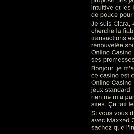
propose des ja
intuitive et l
de pouce pour
Je suis Clara, 
cherche la fiabi
transactions es
renouvelée so
Online Casino 
ses promesses.
Bonjour, je m’
ce casino est 
Online Casino 
jeux standard. 
rien ne m’a pa
sites. Ça fait l
Si vous vous 
avec Maxxed On
sachez que l’in