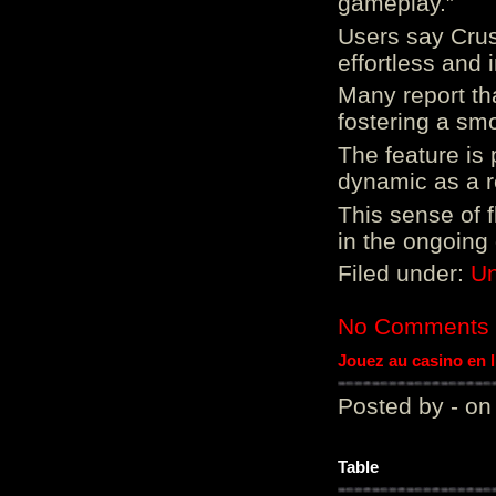
gameplay.”
Users say Crus
effortless and i
Many report tha
fostering a sm
The feature is p
dynamic as a re
This sense of 
in the ongoing
Filed under:
Un
No Comments
Jouez au casino en 
Posted by - on
Table