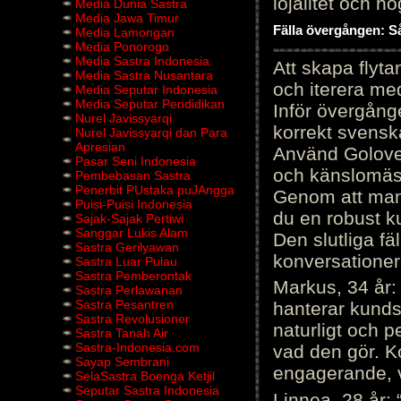
lojalitet och h
Media Dunia Sastra
Media Jawa Timur
Fälla övergången: Så
Media Lamongan
Media Ponorogo
Media Sastra Indonesia
Att skapa flyt
Media Sastra Nusantara
och iterera me
Media Seputar Indonesia
Media Seputar Pendidikan
Inför övergång
Nurel Javissyarqi
korrekt svenska
Nurel Javissyarqi dan Para
Apresian
Använd Golove 
Pasar Seni Indonesia
och känslomäss
Pembebasan Sastra
Penerbit PUstaka puJAngga
Genom att manu
Puisi-Puisi Indonesia
du en robust k
Sajak-Sajak Pertiwi
Sanggar Lukis Alam
Den slutliga fä
Sastra Gerilyawan
konversationer i
Sastra Luar Pulau
Sastra Pemberontak
Markus, 34 år: 
Sastra Perlawanan
Sastra Pesantren
hanterar kunds
Sastra Revolusioner
naturligt och pe
Sastra Tanah Air
Sastra-Indonesia.com
vad den gör. 
Sayap Sembrani
engagerande, v
SelaSastra Boenga Ketjil
Seputar Sastra Indonesia
Linnea, 28 år: 