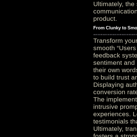
Ultimately, the
communication c
product.
From Clunky to Smo
Transform you
smooth “Users
feedback system
sentiment and 
their own word
to build trust 
Displaying auth
conversion rat
The implementa
intrusive promp
experiences. L
testimonials th
Ultimately, tr
fosters a stro