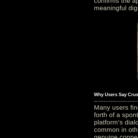
confirms the ap
meaningful digi
Why Users Say Crush
Many users fin
forth of a spo
platform’s dial
common in othe
genuine connec