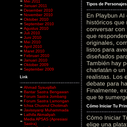
Mei 2011
Tipos de Personajes
Januari 2011
Desember 2010
En Playbun AI 
November 2010
Oktober 2010
históricos que
September 2010
conversar con f
Agustus 2010
Juli 2010
que responden 
Juni 2010
originales, com
Mei 2010
April 2010
listos para av
Maret 2010
diseñados para
Februari 2010
Januari 2010
También hay p
Oktober 2009
charlatán o un
September 2009
realistas. Los
Link
debate para hab
Ahmad Syauqillah
Finalmente, ex
Bantar Sastra Bengawan
que te sumerge
Forum Sastra Jombang
Forum Sastra Lamongan
Ichsa Chusnul Chotimah
Cómo Iniciar Tu Pri
Javissyarqi Muhammada
Lathifa Akmaliyah
Cómo Iniciar T
Media APSAS (Apresiasi
elige una plat
Sastra)