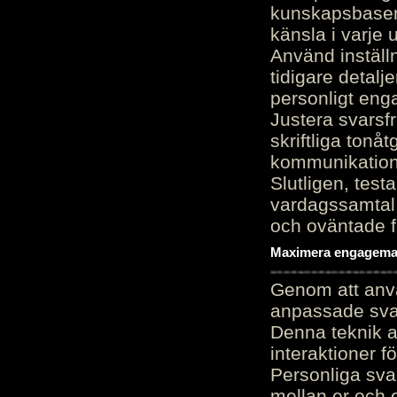
kunskapsbasen
känsla i varje 
Använd inställn
tidigare detalj
personligt en
Justera svarsf
skriftliga tonå
kommunikation
Slutligen, test
vardagssamtal 
och oväntade f
Maximera engagemang
Genom att anvä
anpassade sva
Denna teknik 
interaktioner 
Personliga sva
mellan er och 