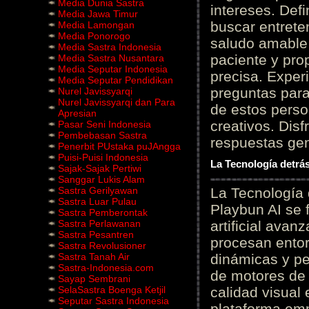
Media Dunia Sastra
intereses. Defi
Media Jawa Timur
buscar entrete
Media Lamongan
Media Ponorogo
saludo amable 
Media Sastra Indonesia
paciente y prop
Media Sastra Nusantara
Media Seputar Indonesia
precisa. Experi
Media Seputar Pendidikan
preguntas para
Nurel Javissyarqi
Nurel Javissyarqi dan Para
de estos perso
Apresian
creativos. Disf
Pasar Seni Indonesia
Pembebasan Sastra
respuestas gene
Penerbit PUstaka puJAngga
Puisi-Puisi Indonesia
La Tecnología detrás
Sajak-Sajak Pertiwi
Sanggar Lukis Alam
Sastra Gerilyawan
La Tecnología 
Sastra Luar Pulau
Playbun AI se 
Sastra Pemberontak
Sastra Perlawanan
artificial ava
Sastra Pesantren
procesan entor
Sastra Revolusioner
Sastra Tanah Air
dinámicas y pe
Sastra-Indonesia.com
de motores de 
Sayap Sembrani
SelaSastra Boenga Ketjil
calidad visual
Seputar Sastra Indonesia
plataforma em