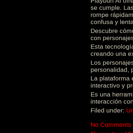
Playbun AI ofr
se cumple. Las
rompe rápidame
confusa y lenta
Descubre cómo 
con personajes
Esta tecnologí
creando una ex
Los personajes
personalidad, 
La plataforma 
interactivo y 
Es una herrami
interacción con
Filed under:
Un
No Comments