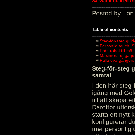
Så svarar du med Gol
Posted by - on
Table of contents
Steg-för-steg guid
Personlig touch: 
Från robot till mä
Maximera engagema
Fälla övergången:
Steg-för-steg 
samtal
I den här steg
igång med Golov
till att skapa 
Därefter utfors
starta ett nytt
konfigurerar d
mer personlig 