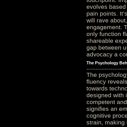
evolves based 
pain points. It
will rave about
engagement. Th
only function 
shareable expe
gap between us
advocacy a cor
The Psychology Beh
The psycholog
fluency reveals
towards techno
designed with 
competent and 
signifies an em
cognitive proc
strain, making 