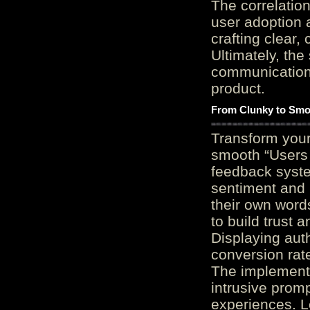
The correlation
user adoption 
crafting clear, 
Ultimately, the
communication c
product.
From Clunky to Smo
Transform you
smooth “Users
feedback system
sentiment and 
their own word
to build trust 
Displaying auth
conversion rat
The implementa
intrusive promp
experiences. L