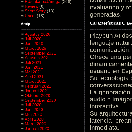
construcción de
PUstaka puJAngga
(366)
Review
(8)
evaluando y re
Short Story
(13)
generadas.
Uncat
(18)
Características Cla
Arsip
Agustus 2026
Playbun AI des
Juli 2026
lenguaje natur
Juni 2026
Maret 2026
comunicación.
September 2021
Ofrece una pe
Agustus 2021
Juli 2021
dinámicamente 
Juni 2021
usuario en Es
Mei 2021
April 2021
Su tecnología 
Maret 2021
conversaciones
Februari 2021
Januari 2021
La generación 
Oktober 2020
audio e imágen
September 2020
Juli 2020
interactiva.
Juni 2020
Su arquitectur
Mei 2020
April 2020
latencia, crea
Maret 2020
inmediata.
Januari 2020