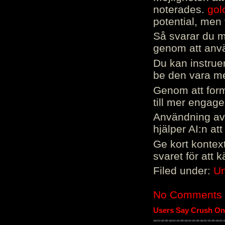
noterades.
gol
potential, men 
Så svarar du me
genom att använ
Du kan instrue
be den vara mer
Genom att form
till mer engag
Användning av 
hjälper AI:n at
Ge kort kontext
svaret för att 
Filed under:
Un
No Comments
Users Say Crush On 