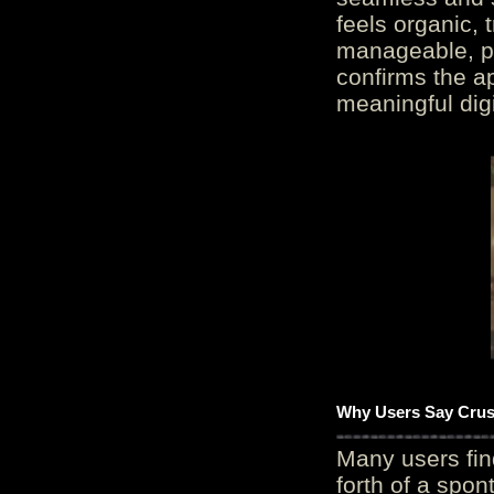
feels organic, 
manageable, pos
confirms the ap
meaningful digi
Why Users Say Crush
Many users fin
forth of a spo