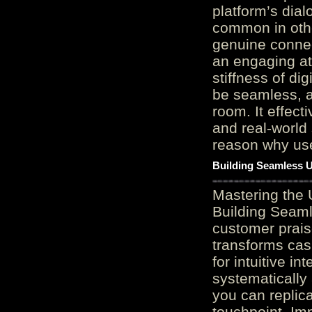
platform’s dial
common in othe
genuine connec
an engaging at
stiffness of di
be seamless, a
room. It effect
and real-world 
reason why user
Building Seamless U
Mastering the 
Building Seaml
customer prais
transforms cas
for intuitive in
systematically
you can replic
touchpoint. Im