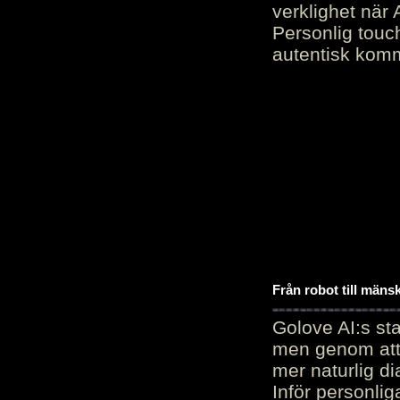
verklighet när 
Personlig touc
autentisk kommu
Från robot till mäns
Golove AI:s sta
men genom att 
mer naturlig di
Inför personli