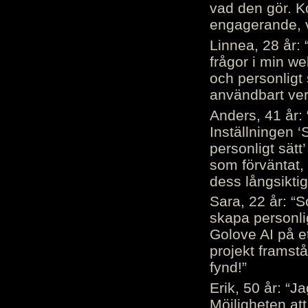
vad den gör. 
engagerande, v
Linnea, 28 år: 
frågor i min we
och personligt 
användbart ver
Anders, 41 år: 
Inställningen ‘
personligt sätt
som förväntat, 
dess långsiktig
Sara, 22 år: “S
skapa personli
Golove AI på et
projekt framstå
fynd!”
Erik, 50 år: “
Möjligheten att