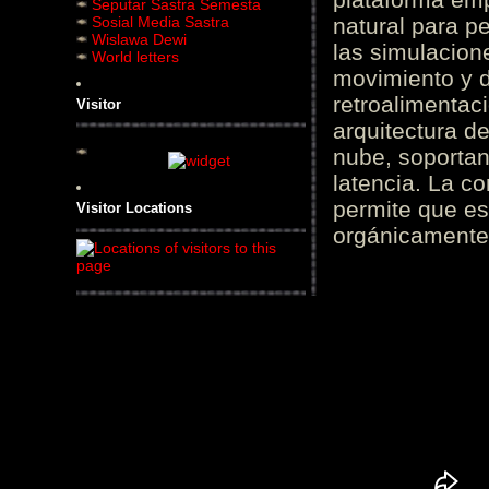
Seputar Sastra Semesta
Sosial Media Sastra
natural para pe
Wislawa Dewi
las simulacion
World letters
movimiento y d
retroalimentaci
Visitor
arquitectura d
nube, soportan
latencia. La c
permite que es
Visitor Locations
orgánicamente 