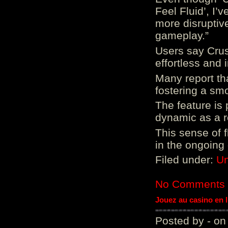
Feel Fluid’, I’
more disruptiv
gameplay.”
Users say Crus
effortless and i
Many report tha
fostering a sm
The feature is p
dynamic as a re
This sense of 
in the ongoing
Filed under:
Un
No Comments
Jouez au casino en 
Posted by - on