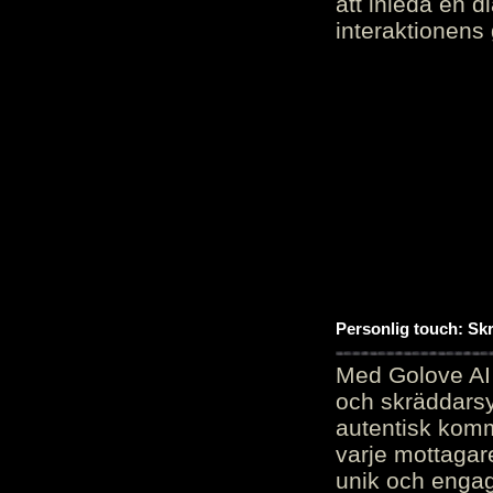
att inleda en d
interaktionens
Personlig touch: Sk
Med Golove AI 
och skräddarsy
autentisk komm
varje mottagar
unik och engag