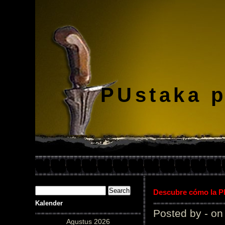
PUstaka 
Descubre cómo la Pl
Kalender
Posted by - on
Agustus 2026