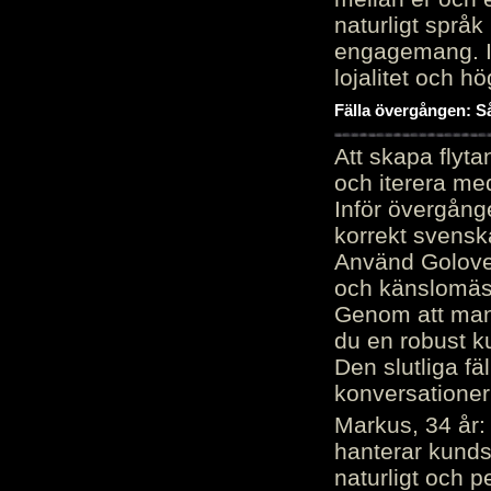
naturligt språk
engagemang. Im
lojalitet och h
Fälla övergången: Så
Att skapa flyt
och iterera me
Inför övergång
korrekt svenska
Använd Golove 
och känslomäss
Genom att manu
du en robust k
Den slutliga fä
konversationer i
Markus, 34 år: 
hanterar kunds
naturligt och pe