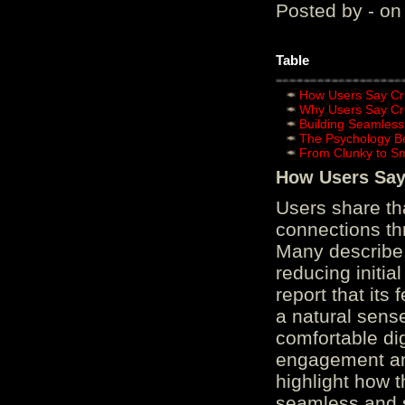
Posted by - on
Table
How Users Say Cru
Why Users Say Cru
Building Seamless
The Psychology B
From Clunky to S
How Users Say 
Users share th
connections th
Many describe 
reducing initi
report that its
a natural sens
comfortable di
engagement and
highlight how 
seamless and s