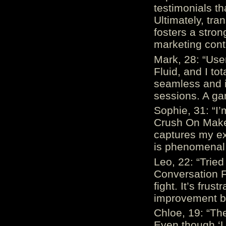
testimonials th
Ultimately, tr
fosters a stro
marketing cont
Mark, 28: “Us
Fluid, and I to
seamless and i
sessions. A ga
Sophie, 31: “I
Crush On Makes
captures my ex
is phenomenal.
Leo, 22: “Trie
Conversation Fe
fight. It’s frus
improvement be
Chloe, 19: “The
Even though ‘