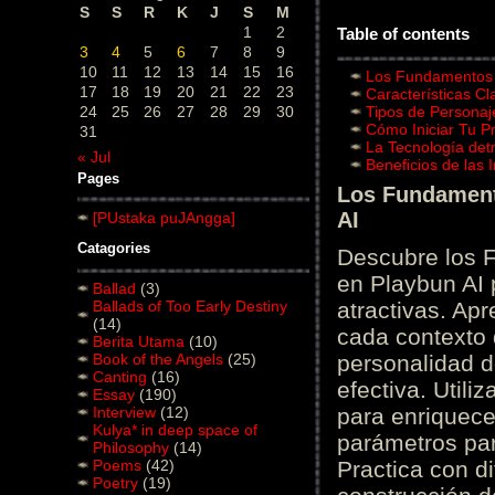
S
S
R
K
J
S
M
1
2
Table of contents
3
4
5
6
7
8
9
10
11
12
13
14
15
16
Los Fundamentos d
17
18
19
20
21
22
23
Características C
24
25
26
27
28
29
30
Tipos de Personaj
Cómo Iniciar Tu P
31
La Tecnología det
« Jul
Beneficios de las
Pages
Los Fundamento
AI
[PUstaka puJAngga]
Catagories
Descubre los 
en Playbun AI 
Ballad
(3)
Ballads of Too Early Destiny
atractivas. Ap
(14)
cada contexto d
Berita Utama
(10)
Book of the Angels
(25)
personalidad d
Canting
(16)
efectiva. Utili
Essay
(190)
Interview
(12)
para enriquece
Kulya* in deep space of
parámetros par
Philosophy
(14)
Poems
(42)
Practica con d
Poetry
(19)