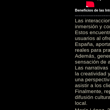
Beneficios de las I
Las interacci
inmersión y co
Estos encuentr
usuarios al of
España, aporta
reales para pra
Además, gener
sensación de a
Las narrativas
la creatividad 
una perspectiv
asistir a los c
Finalmente, re
difusión cultur
local.