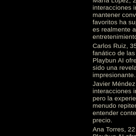
María López, 2
interacciones 
mantener conv
favoritos ha s
es realmente 
entretenimient
Carlos Ruiz, 3
fanático de las
Playbun AI ofr
sido una revel
impresionante
Javier Méndez,
interacciones 
pero la experi
menudo repiten 
entender cont
precio.
Ana Torres, 2