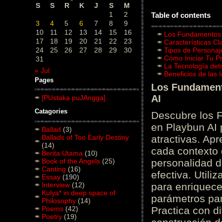
S
S
R
K
J
S
M
1
2
Table of contents
3
4
5
6
7
8
9
10
11
12
13
14
15
16
Los Fundamentos d
17
18
19
20
21
22
23
Características C
24
25
26
27
28
29
30
Tipos de Personaj
Cómo Iniciar Tu P
31
La Tecnología det
« Jul
Beneficios de las
Pages
Los Fundamento
AI
[PUstaka puJAngga]
Catagories
Descubre los 
en Playbun AI 
Ballad
(3)
Ballads of Too Early Destiny
atractivas. Ap
(14)
cada contexto d
Berita Utama
(10)
Book of the Angels
(25)
personalidad d
Canting
(16)
efectiva. Utili
Essay
(190)
Interview
(12)
para enriquece
Kulya* in deep space of
parámetros par
Philosophy
(14)
Poems
(42)
Practica con d
Poetry
(19)