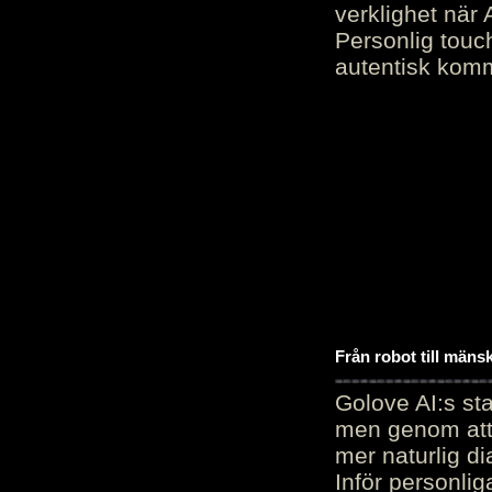
verklighet när 
Personlig touc
autentisk kommu
Från robot till mäns
Golove AI:s sta
men genom att 
mer naturlig di
Inför personli