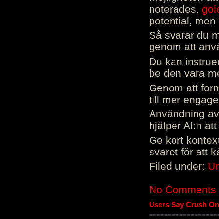
noterades.
gol
potential, men 
Så svarar du me
genom att använ
Du kan instrue
be den vara mer
Genom att form
till mer engag
Användning av 
hjälper AI:n at
Ge kort kontext
svaret för att 
Filed under:
Un
No Comments
Users Say Crush On 