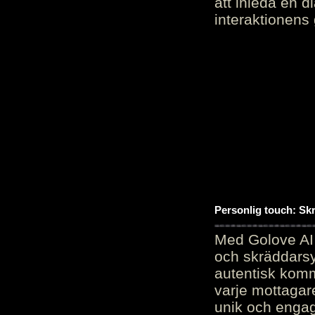
att inleda en d
interaktionens
Personlig touch: Sk
Med Golove AI 
och skräddarsy
autentisk komm
varje mottagar
unik och engag