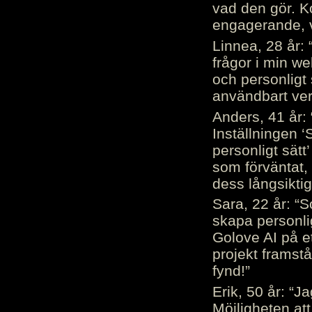
vad den gör. 
engagerande, v
Linnea, 28 år: 
frågor i min we
och personligt 
användbart ver
Anders, 41 år: 
Inställningen ‘
personligt sätt
som förväntat, 
dess långsiktig
Sara, 22 år: “S
skapa personli
Golove AI på et
projekt framstå
fynd!”
Erik, 50 år: “
Möjligheten att