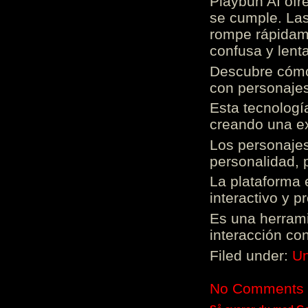
Playbun AI ofr
se cumple. Las
rompe rápidame
confusa y lenta
Descubre cómo 
con personajes
Esta tecnologí
creando una ex
Los personajes
personalidad, 
La plataforma 
interactivo y 
Es una herrami
interacción con
Filed under:
Un
No Comments