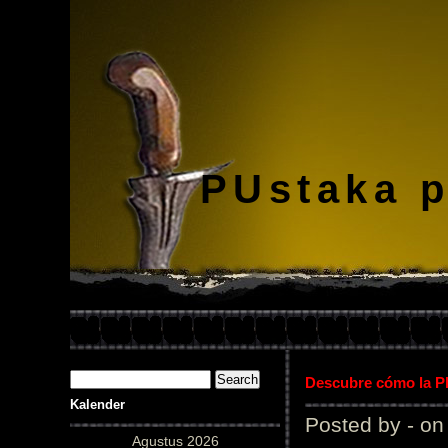
PUstaka 
Descubre cómo la Pl
Kalender
Posted by - on
Agustus 2026