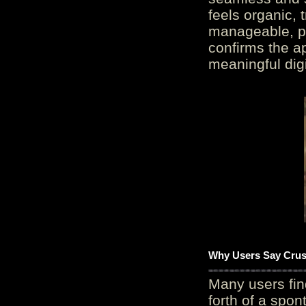
feels organic, 
manageable, pos
confirms the ap
meaningful digi
Why Users Say Crush
Many users fin
forth of a spo