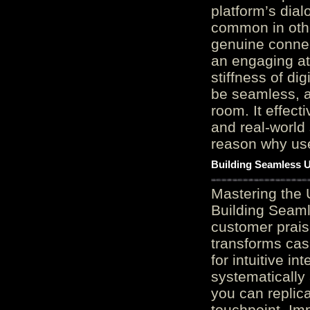
platform’s dial
common in othe
genuine connec
an engaging at
stiffness of di
be seamless, a
room. It effect
and real-world 
reason why user
Building Seamless U
Mastering the 
Building Seaml
customer prais
transforms cas
for intuitive in
systematically
you can replic
touchpoint. Im