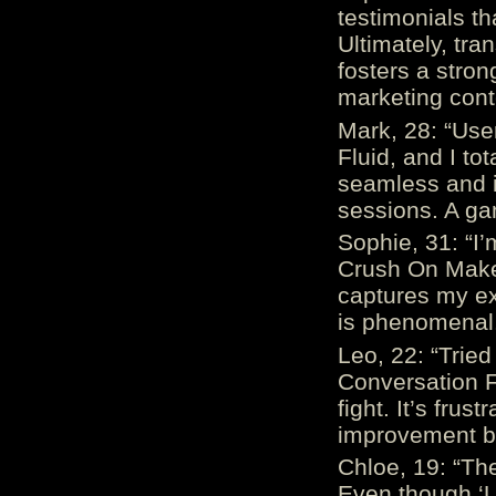
testimonials th
Ultimately, tr
fosters a stro
marketing cont
Mark, 28: “Us
Fluid, and I to
seamless and i
sessions. A ga
Sophie, 31: “I
Crush On Makes
captures my ex
is phenomenal.
Leo, 22: “Trie
Conversation Fe
fight. It’s frus
improvement be
Chloe, 19: “The
Even though ‘