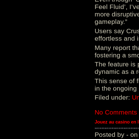
Feel Fluid’, I’
more disruptiv
gameplay.”
Users say Crus
effortless and i
Many report tha
fostering a sm
The feature is p
dynamic as a re
This sense of 
in the ongoing
Filed under:
Un
No Comments
Jouez au casino en 
Posted by - on