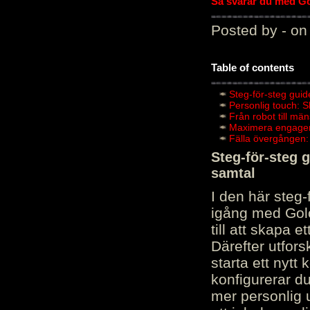
Så svarar du med Gol
Posted by - on
Table of contents
Steg-för-steg guid
Personlig touch: 
Från robot till mä
Maximera engagema
Fälla övergången:
Steg-för-steg 
samtal
I den här steg
igång med Golov
till att skapa 
Därefter utfors
starta ett nytt
konfigurerar d
mer personlig 