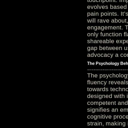
evolves based 
pain points. It
will rave about
engagement. Th
only function 
shareable expe
gap between us
advocacy a cor
The Psychology Beh
The psycholog
fluency reveals
towards techno
designed with 
competent and 
signifies an em
cognitive proc
strain, making 