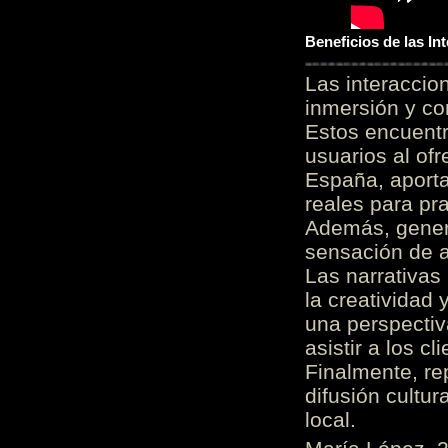
Beneficios de las I
Las interacci
inmersión y co
Estos encuentr
usuarios al of
España, aporta
reales para pra
Además, gener
sensación de a
Las narrativas
la creatividad 
una perspectiv
asistir a los c
Finalmente, re
difusión cultur
local.