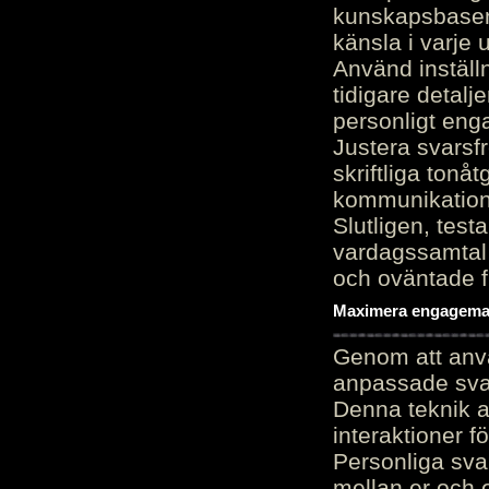
kunskapsbasen
känsla i varje 
Använd inställn
tidigare detalj
personligt en
Justera svarsf
skriftliga tonå
kommunikation
Slutligen, test
vardagssamtal 
och oväntade f
Maximera engagemang
Genom att anvä
anpassade sva
Denna teknik 
interaktioner 
Personliga sva
mellan er och 