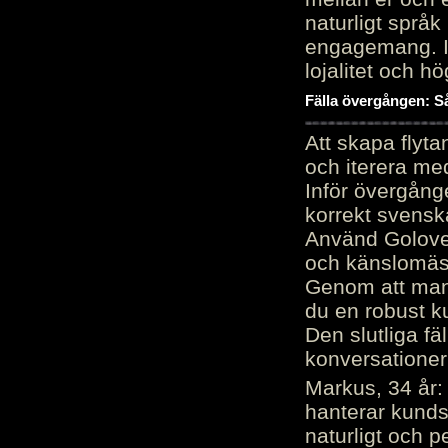
naturligt språk
engagemang. Im
lojalitet och h
Fälla övergången: Så
Att skapa flyt
och iterera me
Inför övergång
korrekt svenska
Använd Golove 
och känslomäss
Genom att manu
du en robust k
Den slutliga fä
konversationer i
Markus, 34 år: 
hanterar kunds
naturligt och pe