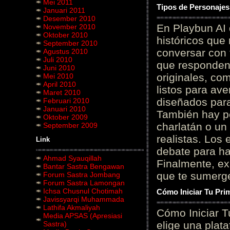
Mei 2011
Tipos de Personajes
Januari 2011
Desember 2010
En Playbun AI 
November 2010
Oktober 2010
históricos que
September 2010
conversar con f
Agustus 2010
Juli 2010
que responden 
Juni 2010
originales, com
Mei 2010
April 2010
listos para av
Maret 2010
diseñados para
Februari 2010
Januari 2010
También hay p
Oktober 2009
charlatán o un
September 2009
realistas. Los
Link
debate para hab
Ahmad Syauqillah
Finalmente, ex
Bantar Sastra Bengawan
que te sumerge
Forum Sastra Jombang
Forum Sastra Lamongan
Ichsa Chusnul Chotimah
Cómo Iniciar Tu Pri
Javissyarqi Muhammada
Lathifa Akmaliyah
Cómo Iniciar T
Media APSAS (Apresiasi
elige una plat
Sastra)