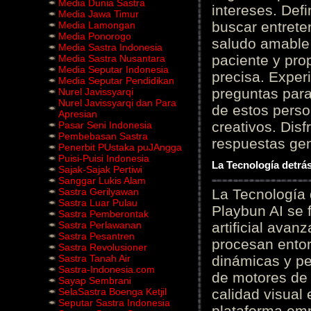
Media Dunia Sastra
intereses. Defi
Media Jawa Timur
buscar entrete
Media Lamongan
Media Ponorogo
saludo amable 
Media Sastra Indonesia
paciente y prop
Media Sastra Nusantara
Media Seputar Indonesia
precisa. Experi
Media Seputar Pendidikan
preguntas para
Nurel Javissyarqi
Nurel Javissyarqi dan Para
de estos perso
Apresian
creativos. Disf
Pasar Seni Indonesia
Pembebasan Sastra
respuestas gene
Penerbit PUstaka puJAngga
Puisi-Puisi Indonesia
La Tecnología detrás
Sajak-Sajak Pertiwi
Sanggar Lukis Alam
Sastra Gerilyawan
La Tecnología 
Sastra Luar Pulau
Playbun AI se 
Sastra Pemberontak
Sastra Perlawanan
artificial ava
Sastra Pesantren
procesan entor
Sastra Revolusioner
Sastra Tanah Air
dinámicas y pe
Sastra-Indonesia.com
de motores de 
Sayap Sembrani
SelaSastra Boenga Ketjil
calidad visual
Seputar Sastra Indonesia
plataforma em