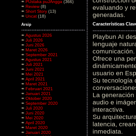
construcción de
PUstaka puJAngga
(366)
Review
(8)
evaluando y re
Short Story
(13)
generadas.
Uncat
(18)
Características Cla
Arsip
Agustus 2026
Playbun AI des
Juli 2026
lenguaje natur
Juni 2026
Maret 2026
comunicación.
September 2021
Ofrece una pe
Agustus 2021
Juli 2021
dinámicamente 
Juni 2021
usuario en Es
Mei 2021
April 2021
Su tecnología 
Maret 2021
conversaciones
Februari 2021
Januari 2021
La generación 
Oktober 2020
audio e imágen
September 2020
Juli 2020
interactiva.
Juni 2020
Su arquitectur
Mei 2020
April 2020
latencia, crea
Maret 2020
inmediata.
Januari 2020