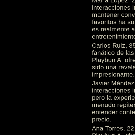
María López, 2
interacciones 
mantener conv
favoritos ha s
es realmente 
entretenimient
Carlos Ruiz, 3
fanático de las
Playbun AI ofr
sido una revel
impresionante
Javier Méndez,
interacciones 
pero la experi
menudo repiten 
entender cont
precio.
Ana Torres, 2