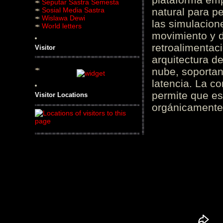
Seputar Sastra Semesta
Sosial Media Sastra
natural para pe
Wislawa Dewi
las simulacion
World letters
movimiento y d
retroalimentaci
Visitor
arquitectura d
nube, soportan
latencia. La c
permite que es
Visitor Locations
orgánicamente 