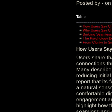
Posted by - on
Table
How Users Say Cru
Why Users Say Cru
Building Seamless
The Psychology B
From Clunky to S
How Users Say 
Users share th
connections th
Many describe 
reducing initi
report that its
a natural sens
comfortable di
engagement and
highlight how 
seamless and s