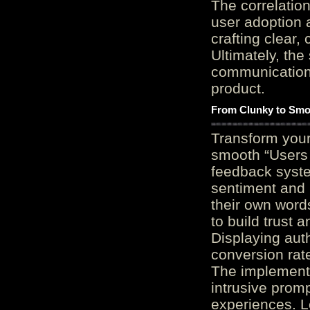
The correlation
user adoption 
crafting clear, 
Ultimately, the
communication c
product.
From Clunky to Smo
Transform you
smooth “Users
feedback system
sentiment and 
their own word
to build trust 
Displaying auth
conversion rat
The implementa
intrusive promp
experiences. L