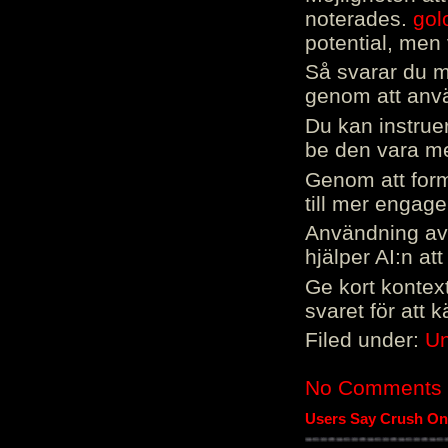
noterades.
gol
potential, men 
Så svarar du me
genom att använ
Du kan instrue
be den vara mer
Genom att form
till mer engag
Användning av 
hjälper AI:n at
Ge kort kontext
svaret för att 
Filed under:
Un
No Comments
Users Say Crush On 