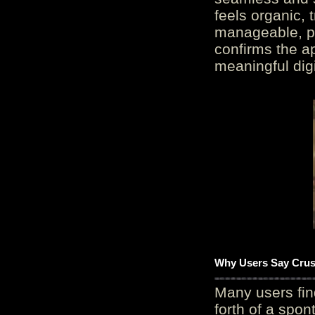
feels organic, 
manageable, pos
confirms the ap
meaningful digi
Why Users Say Crush
Many users fin
forth of a spo