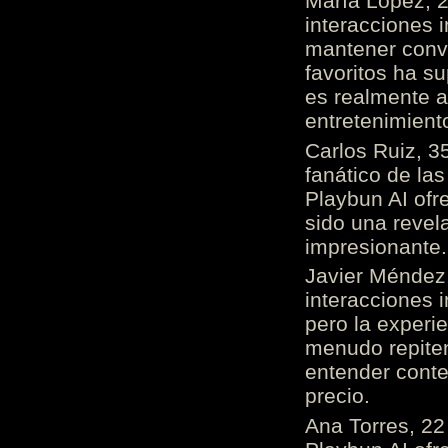
María López, 2
interacciones 
mantener conv
favoritos ha s
es realmente 
entretenimient
Carlos Ruiz, 3
fanático de las
Playbun AI ofr
sido una revel
impresionante
Javier Méndez,
interacciones 
pero la experi
menudo repiten 
entender cont
precio.
Ana Torres, 2