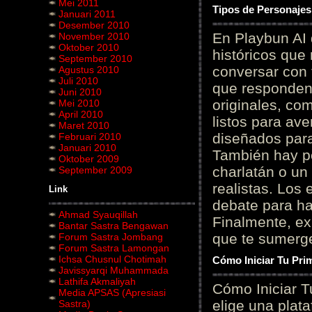
Mei 2011
Tipos de Personajes
Januari 2011
Desember 2010
En Playbun AI 
November 2010
Oktober 2010
históricos que
September 2010
conversar con f
Agustus 2010
Juli 2010
que responden 
Juni 2010
originales, com
Mei 2010
April 2010
listos para av
Maret 2010
diseñados para
Februari 2010
Januari 2010
También hay p
Oktober 2009
charlatán o un
September 2009
realistas. Los
Link
debate para hab
Ahmad Syauqillah
Finalmente, ex
Bantar Sastra Bengawan
que te sumerge
Forum Sastra Jombang
Forum Sastra Lamongan
Ichsa Chusnul Chotimah
Cómo Iniciar Tu Pri
Javissyarqi Muhammada
Lathifa Akmaliyah
Cómo Iniciar T
Media APSAS (Apresiasi
elige una plat
Sastra)