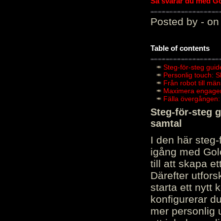
Så svarar du med Gol
Posted by - on
Table of contents
Steg-för-steg guid
Personlig touch: 
Från robot till mä
Maximera engagema
Fälla övergången:
Steg-för-steg 
samtal
I den här steg
igång med Golov
till att skapa 
Därefter utfors
starta ett nytt
konfigurerar d
mer personlig 