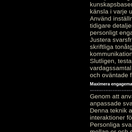
kunskapsbasen
känsla i varje 
Använd inställn
tidigare detalj
personligt en
Justera svarsf
skriftliga tonå
kommunikation
Slutligen, test
vardagssamtal 
och oväntade f
Maximera engagemang
Genom att anvä
anpassade sva
Denna teknik 
interaktioner 
Personliga sva
mellan er och 