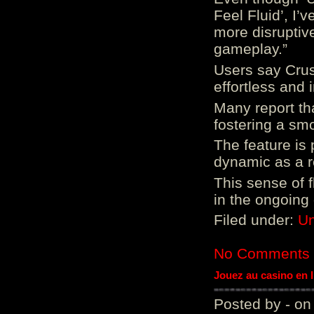
Feel Fluid’, I’
more disruptiv
gameplay.”
Users say Crus
effortless and i
Many report tha
fostering a sm
The feature is p
dynamic as a re
This sense of 
in the ongoing
Filed under:
Un
No Comments
Jouez au casino en 
Posted by - on