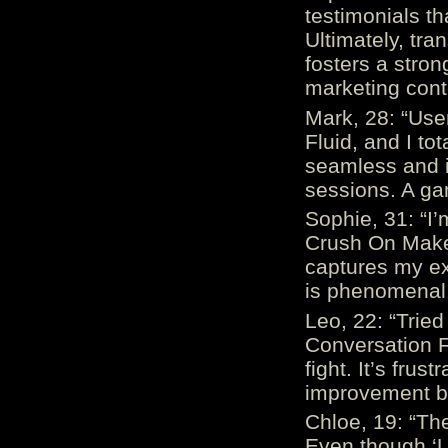
testimonials th
Ultimately, tr
fosters a stro
marketing cont
Mark, 28: “Us
Fluid, and I to
seamless and i
sessions. A ga
Sophie, 31: “I
Crush On Makes
captures my ex
is phenomenal.
Leo, 22: “Trie
Conversation Fe
fight. It’s frus
improvement be
Chloe, 19: “The
Even though ‘