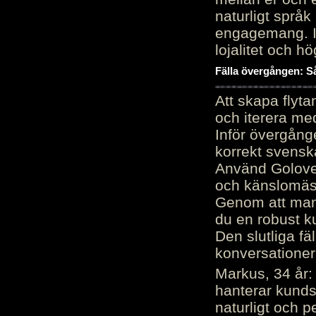
naturligt språk
engagemang. Im
lojalitet och h
Fälla övergången: Så
Att skapa flyt
och iterera me
Inför övergång
korrekt svenska
Använd Golove 
och känslomäss
Genom att manu
du en robust k
Den slutliga fä
konversationer i
Markus, 34 år: 
hanterar kunds
naturligt och pe