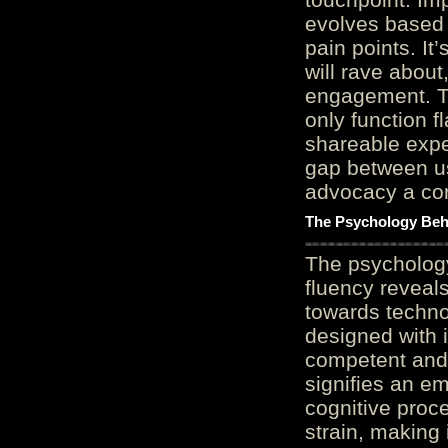
evolves based 
pain points. It
will rave about
engagement. Th
only function 
shareable expe
gap between us
advocacy a cor
The Psychology Beh
The psycholog
fluency reveals
towards techno
designed with 
competent and 
signifies an em
cognitive proc
strain, making 