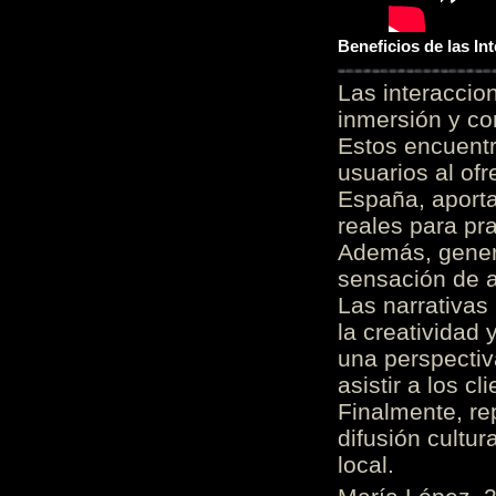
Beneficios de las I
Las interacci
inmersión y co
Estos encuentr
usuarios al of
España, aporta
reales para pra
Además, gener
sensación de a
Las narrativas
la creatividad 
una perspectiv
asistir a los c
Finalmente, re
difusión cultur
local.