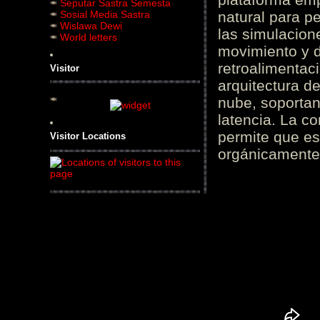
Seputar Sastra Semesta
Sosial Media Sastra
natural para pe
Wislawa Dewi
las simulacion
World letters
movimiento y d
retroalimentaci
Visitor
arquitectura d
nube, soportan
latencia. La c
permite que es
Visitor Locations
orgánicamente 