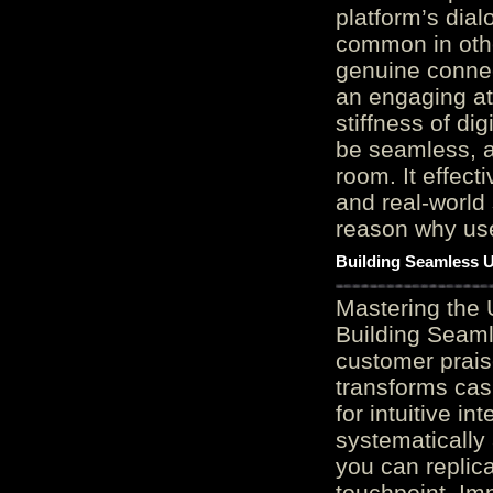
platform’s dial
common in othe
genuine connec
an engaging at
stiffness of di
be seamless, a
room. It effect
and real-world 
reason why user
Building Seamless U
Mastering the 
Building Seaml
customer prais
transforms cas
for intuitive in
systematically
you can replic
touchpoint. Im