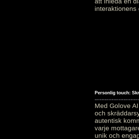
att inleda en d
interaktionens
Personlig touch: Sk
Med Golove AI 
och skräddarsy
autentisk komm
varje mottagar
unik och engag