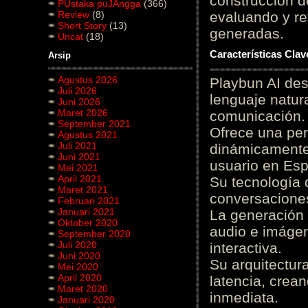
construcción de
PUstaka puJAngga
(366)
Review
(8)
evaluando y re
Short Story
(13)
generadas.
Uncat
(18)
Características Cla
Arsip
Agustus 2026
Playbun AI des
Juli 2026
lenguaje natur
Juni 2026
Maret 2026
comunicación.
September 2021
Ofrece una pe
Agustus 2021
Juli 2021
dinámicamente 
Juni 2021
usuario en Es
Mei 2021
April 2021
Su tecnología 
Maret 2021
conversaciones
Februari 2021
Januari 2021
La generación 
Oktober 2020
audio e imágen
September 2020
Juli 2020
interactiva.
Juni 2020
Su arquitectur
Mei 2020
April 2020
latencia, crea
Maret 2020
inmediata.
Januari 2020