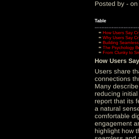
Posted by - on
Table
How Users Say Cru
Why Users Say Cru
Building Seamless
The Psychology B
From Clunky to S
How Users Say 
Users share th
connections th
Many describe 
reducing initi
report that its
a natural sens
comfortable di
engagement and
highlight how 
seamless and s