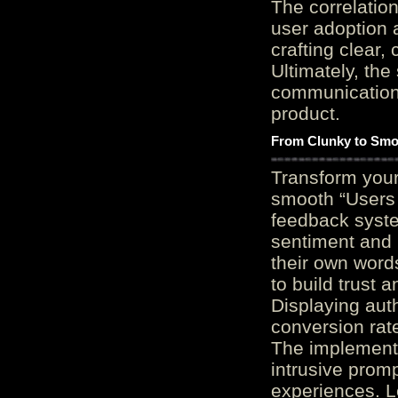
The correlation
user adoption 
crafting clear, 
Ultimately, the
communication c
product.
From Clunky to Smo
Transform you
smooth “Users
feedback system
sentiment and 
their own word
to build trust 
Displaying auth
conversion rat
The implementa
intrusive promp
experiences. L