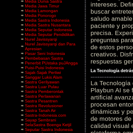
Media Dunia Sastra
intereses. Defi
Media Jawa Timur
buscar entrete
Media Lamongan
Media Ponorogo
saludo amable 
Media Sastra Indonesia
paciente y prop
Media Sastra Nusantara
Media Seputar Indonesia
precisa. Experi
Media Seputar Pendidikan
preguntas para
Nurel Javissyarqi
Nurel Javissyarqi dan Para
de estos perso
Apresian
creativos. Disf
Pasar Seni Indonesia
Pembebasan Sastra
respuestas gene
Penerbit PUstaka puJAngga
Puisi-Puisi Indonesia
La Tecnología detrás
Sajak-Sajak Pertiwi
Sanggar Lukis Alam
Sastra Gerilyawan
La Tecnología 
Sastra Luar Pulau
Playbun AI se 
Sastra Pemberontak
Sastra Perlawanan
artificial ava
Sastra Pesantren
procesan entor
Sastra Revolusioner
Sastra Tanah Air
dinámicas y pe
Sastra-Indonesia.com
de motores de 
Sayap Sembrani
SelaSastra Boenga Ketjil
calidad visual
Seputar Sastra Indonesia
plataforma em