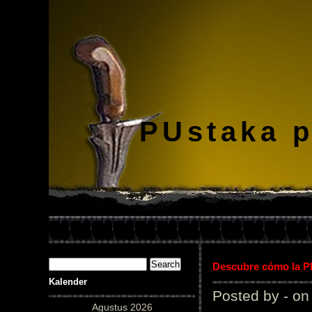
PUstaka 
Descubre cómo la Pl
Kalender
Posted by - on
Agustus 2026