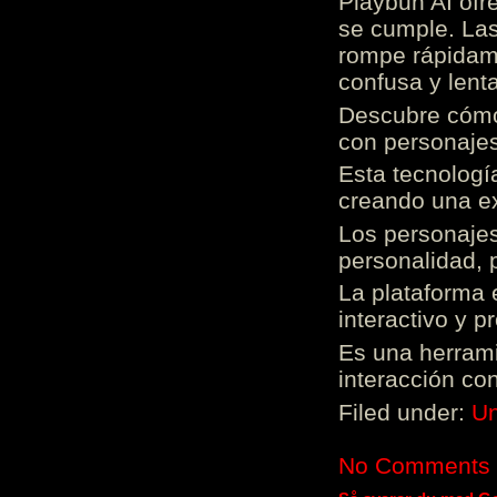
Playbun AI ofr
se cumple. Las
rompe rápidame
confusa y lenta
Descubre cómo 
con personajes
Esta tecnologí
creando una ex
Los personajes
personalidad, 
La plataforma 
interactivo y 
Es una herrami
interacción con
Filed under:
Un
No Comments