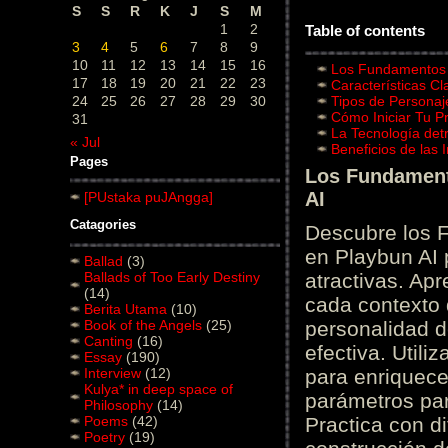
S
S
R
K
J
S
M
1
2
Table of contents
3
4
5
6
7
8
9
10
11
12
13
14
15
16
Los Fundamentos d
17
18
19
20
21
22
23
Características C
24
25
26
27
28
29
30
Tipos de Personaj
Cómo Iniciar Tu P
31
La Tecnología det
« Jul
Beneficios de las
Pages
Los Fundamento
AI
[PUstaka puJAngga]
Catagories
Descubre los 
en Playbun AI 
Ballad
(3)
Ballads of Too Early Destiny
atractivas. Ap
(14)
cada contexto d
Berita Utama
(10)
Book of the Angels
(25)
personalidad d
Canting
(16)
efectiva. Utili
Essay
(190)
Interview
(12)
para enriquece
Kulya* in deep space of
parámetros par
Philosophy
(14)
Poems
(42)
Practica con d
Poetry
(19)