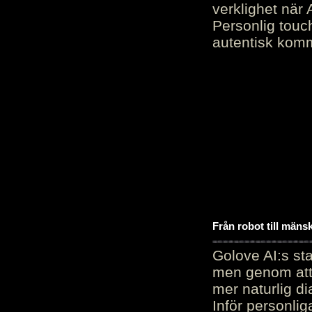
verklighet när 
Personlig touc
autentisk kommu
Från robot till mäns
Golove AI:s sta
men genom att 
mer naturlig di
Inför personli