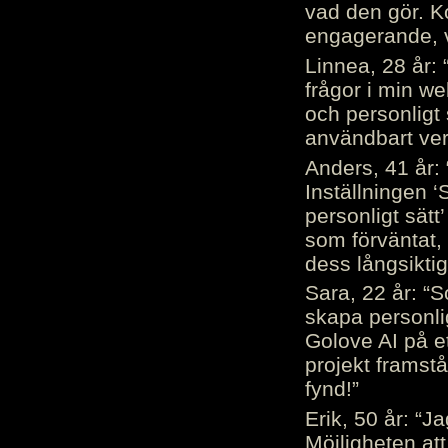
vad den gör. 
engagerande, v
Linnea, 28 år: 
frågor i min we
och personligt 
användbart ver
Anders, 41 år: 
Inställningen ‘
personligt sätt
som förväntat, 
dess långsiktig
Sara, 22 år: “S
skapa personli
Golove AI på et
projekt framstå
fynd!”
Erik, 50 år: “
Möjligheten att