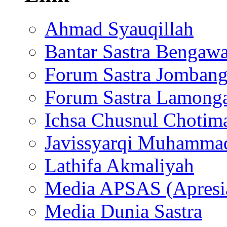
Ahmad Syauqillah
Bantar Sastra Bengaw
Forum Sastra Jomban
Forum Sastra Lamong
Ichsa Chusnul Chotim
Javissyarqi Muhamma
Lathifa Akmaliyah
Media APSAS (Apresia
Media Dunia Sastra