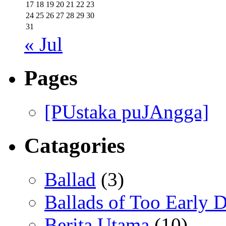
17
18
19
20
21
22
23
24
25
26
27
28
29
30
31
« Jul
Pages
[PUstaka puJAngga]
Catagories
Ballad
(3)
Ballads of Too Early D
Berita Utama
(10)