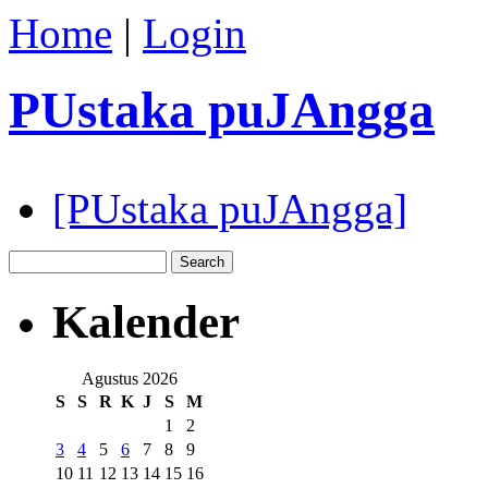
Home
|
Login
PUstaka puJAngga
[PUstaka puJAngga]
Kalender
Agustus 2026
S
S
R
K
J
S
M
1
2
3
4
5
6
7
8
9
10
11
12
13
14
15
16