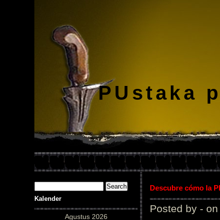
PUstaka 
Descubre cómo la Pl
Kalender
Posted by - on
Agustus 2026