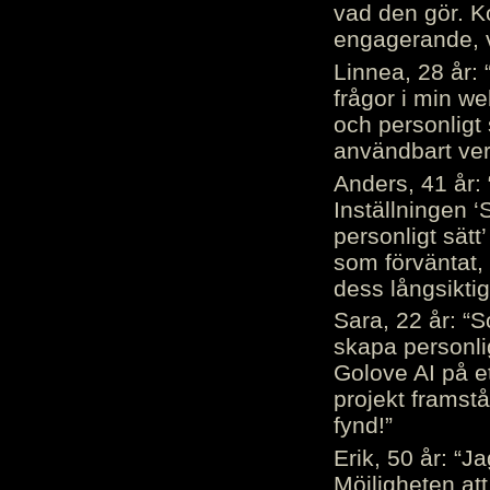
vad den gör. 
engagerande, v
Linnea, 28 år: 
frågor i min we
och personligt 
användbart ver
Anders, 41 år: 
Inställningen ‘
personligt sätt
som förväntat, 
dess långsiktig
Sara, 22 år: “S
skapa personli
Golove AI på et
projekt framstå
fynd!”
Erik, 50 år: “
Möjligheten att