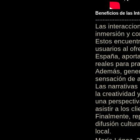
Beneficios de las I
Las interacci
inmersión y co
Estos encuentr
usuarios al of
España, aporta
reales para pra
Además, gener
sensación de a
Las narrativas
la creatividad 
una perspectiv
asistir a los c
Finalmente, re
difusión cultur
local.