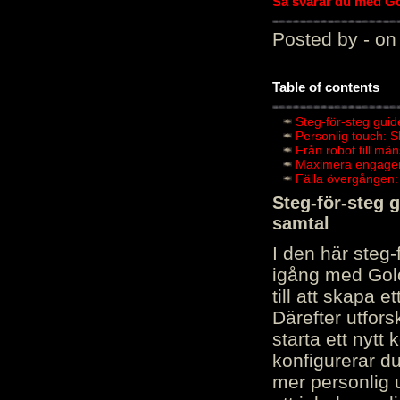
Så svarar du med Gol
Posted by - on
Table of contents
Steg-för-steg guid
Personlig touch: 
Från robot till mä
Maximera engagema
Fälla övergången:
Steg-för-steg 
samtal
I den här steg
igång med Golov
till att skapa 
Därefter utfors
starta ett nytt
konfigurerar d
mer personlig 