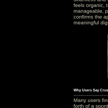
feels organic, 
manageable, pos
confirms the ap
meaningful digi
Why Users Say Crush
Many users fin
forth of a spo