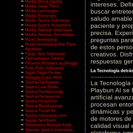
Media Dunia Sastra
intereses. Defi
Media Jawa Timur
buscar entrete
Media Lamongan
Media Ponorogo
saludo amable 
Media Sastra Indonesia
paciente y prop
Media Sastra Nusantara
Media Seputar Indonesia
precisa. Experi
Media Seputar Pendidikan
preguntas para
Nurel Javissyarqi
Nurel Javissyarqi dan Para
de estos perso
Apresian
creativos. Disf
Pasar Seni Indonesia
Pembebasan Sastra
respuestas gene
Penerbit PUstaka puJAngga
Puisi-Puisi Indonesia
La Tecnología detrás
Sajak-Sajak Pertiwi
Sanggar Lukis Alam
Sastra Gerilyawan
La Tecnología 
Sastra Luar Pulau
Playbun AI se 
Sastra Pemberontak
Sastra Perlawanan
artificial ava
Sastra Pesantren
procesan entor
Sastra Revolusioner
Sastra Tanah Air
dinámicas y pe
Sastra-Indonesia.com
de motores de 
Sayap Sembrani
SelaSastra Boenga Ketjil
calidad visual
Seputar Sastra Indonesia
plataforma em