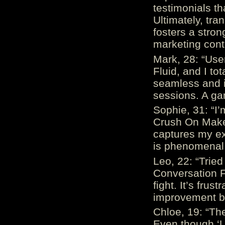
testimonials th
Ultimately, tr
fosters a stro
marketing cont
Mark, 28: “Us
Fluid, and I to
seamless and i
sessions. A ga
Sophie, 31: “I
Crush On Makes
captures my ex
is phenomenal.
Leo, 22: “Trie
Conversation Fe
fight. It’s frus
improvement be
Chloe, 19: “The
Even though ‘