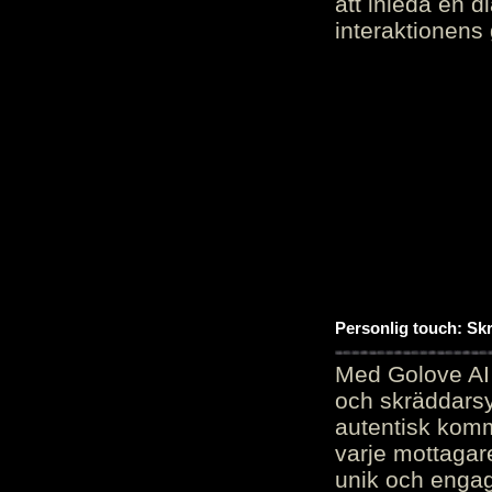
att inleda en d
interaktionens
Personlig touch: Sk
Med Golove AI 
och skräddarsy
autentisk komm
varje mottagar
unik och engag