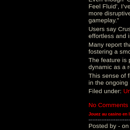
Feel Fluid’, I’
more disruptiv
gameplay.”
Users say Crus
effortless and i
Many report tha
fostering a sm
The feature is p
dynamic as a re
This sense of 
in the ongoing
Filed under:
Un
No Comments
Jouez au casino en 
Posted by - on