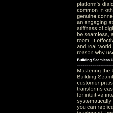
platform’s dial
common in othe
genuine connec
an engaging at
stiffness of di
be seamless, a
room. It effect
and real-world 
reason why user
Building Seamless U
Mastering the 
Building Seaml
customer prais
transforms cas
for intuitive in
systematically
you can replic
touchpoint. Im