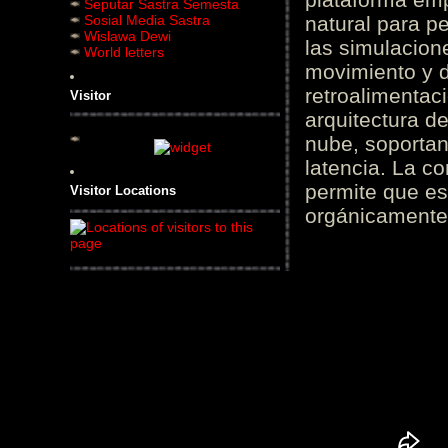
Seputar Sastra Semesta
Sosial Media Sastra
natural para pe
Wislawa Dewi
las simulacion
World letters
movimiento y d
retroalimentaci
Visitor
arquitectura d
nube, soportan
latencia. La c
permite que es
Visitor Locations
orgánicamente 