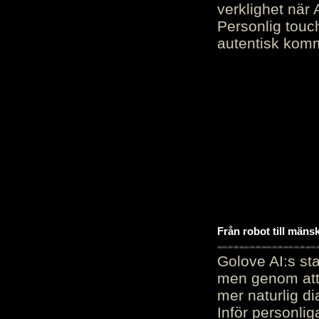
verklighet när 
Personlig touc
autentisk kommu
Från robot till mäns
Golove AI:s sta
men genom att 
mer naturlig di
Inför personli