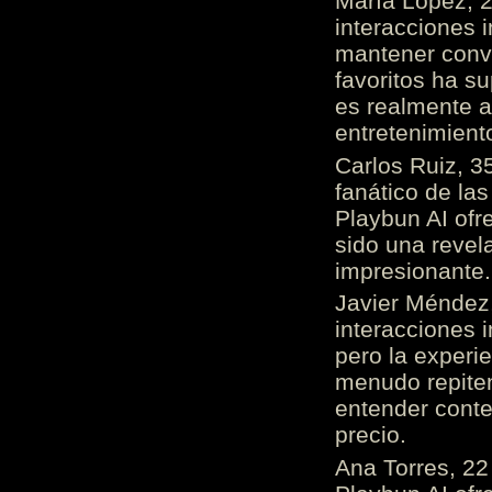
María López, 2
interacciones 
mantener conv
favoritos ha s
es realmente 
entretenimient
Carlos Ruiz, 3
fanático de las
Playbun AI ofr
sido una revel
impresionante
Javier Méndez,
interacciones 
pero la experi
menudo repiten 
entender cont
precio.
Ana Torres, 2