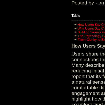
Posted by - on
Table
How Users Say Cru
Why Users Say Cru
Building Seamless
The Psychology B
From Clunky to S
How Users Say 
Users share th
connections th
Many describe 
reducing initi
report that its
a natural sens
comfortable di
engagement and
highlight how 
seamless and s