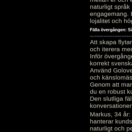
naturligt språk
engagemang. Im
lojalitet och h
Fälla övergången: Så
Att skapa flyt
och iterera me
Inför övergång
korrekt svenska
Använd Golove 
och känslomäss
Genom att manu
du en robust k
Den slutliga fä
konversationer i
Markus, 34 år: 
hanterar kunds
naturligt och pe