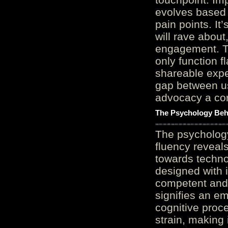
evolves based 
pain points. It
will rave about
engagement. Th
only function 
shareable expe
gap between us
advocacy a cor
The Psychology Beh
The psycholog
fluency reveals
towards techno
designed with 
competent and 
signifies an em
cognitive proc
strain, making 