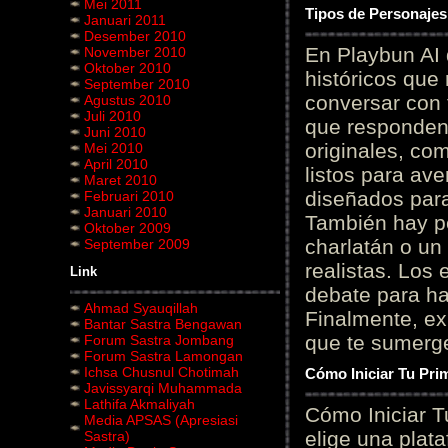
Mei 2011
Tipos de Personajes
Januari 2011
Desember 2010
En Playbun AI 
November 2010
Oktober 2010
históricos que
September 2010
conversar con f
Agustus 2010
Juli 2010
que responden 
Juni 2010
originales, com
Mei 2010
April 2010
listos para av
Maret 2010
diseñados para
Februari 2010
Januari 2010
También hay p
Oktober 2009
charlatán o un
September 2009
realistas. Los
Link
debate para hab
Ahmad Syauqillah
Finalmente, ex
Bantar Sastra Bengawan
que te sumerge
Forum Sastra Jombang
Forum Sastra Lamongan
Ichsa Chusnul Chotimah
Cómo Iniciar Tu Pri
Javissyarqi Muhammada
Lathifa Akmaliyah
Cómo Iniciar T
Media APSAS (Apresiasi
elige una plat
Sastra)