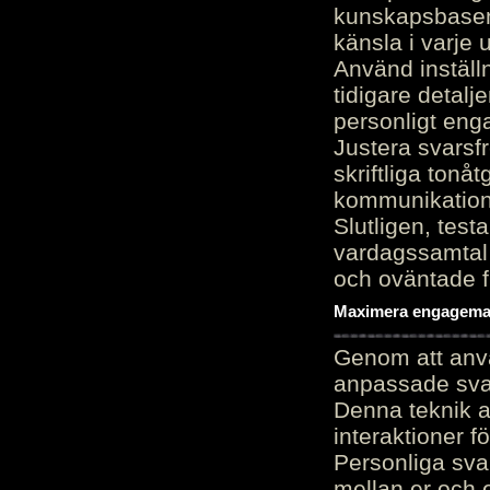
kunskapsbasen
känsla i varje 
Använd inställn
tidigare detalj
personligt en
Justera svarsf
skriftliga tonå
kommunikation
Slutligen, test
vardagssamtal 
och oväntade f
Maximera engagemang
Genom att anvä
anpassade sva
Denna teknik 
interaktioner 
Personliga sva
mellan er och 