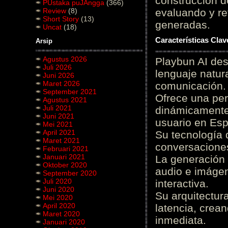
construcción de
PUstaka puJAngga
(366)
Review
(8)
evaluando y re
Short Story
(13)
generadas.
Uncat
(18)
Características Cla
Arsip
Agustus 2026
Playbun AI des
Juli 2026
lenguaje natur
Juni 2026
Maret 2026
comunicación.
September 2021
Ofrece una pe
Agustus 2021
Juli 2021
dinámicamente 
Juni 2021
usuario en Es
Mei 2021
April 2021
Su tecnología 
Maret 2021
conversaciones
Februari 2021
Januari 2021
La generación 
Oktober 2020
audio e imágen
September 2020
Juli 2020
interactiva.
Juni 2020
Su arquitectur
Mei 2020
April 2020
latencia, crea
Maret 2020
inmediata.
Januari 2020