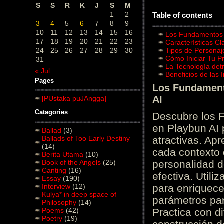
S
S
R
K
J
S
M
1
2
Table of contents
3
4
5
6
7
8
9
10
11
12
13
14
15
16
Los Fundamentos d
17
18
19
20
21
22
23
Características C
24
25
26
27
28
29
30
Tipos de Personaj
Cómo Iniciar Tu P
31
La Tecnología det
« Jul
Beneficios de las
Pages
Los Fundamento
AI
[PUstaka puJAngga]
Catagories
Descubre los 
en Playbun AI 
Ballad
(3)
Ballads of Too Early Destiny
atractivas. Ap
(14)
cada contexto d
Berita Utama
(10)
Book of the Angels
(25)
personalidad d
Canting
(16)
efectiva. Utili
Essay
(190)
Interview
(12)
para enriquece
Kulya* in deep space of
parámetros par
Philosophy
(14)
Poems
(42)
Practica con d
Poetry
(19)