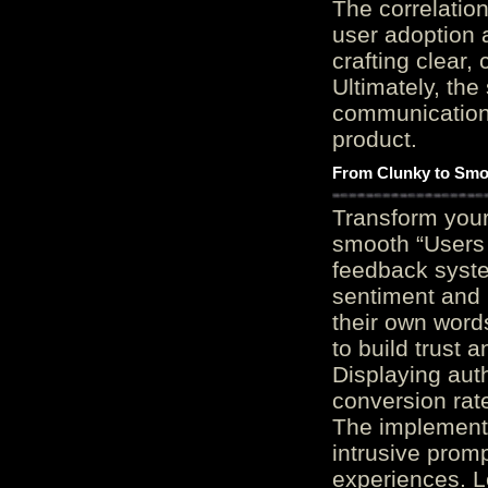
The correlation
user adoption 
crafting clear, 
Ultimately, the
communication c
product.
From Clunky to Smo
Transform you
smooth “Users
feedback system
sentiment and 
their own word
to build trust 
Displaying auth
conversion rat
The implementa
intrusive promp
experiences. L