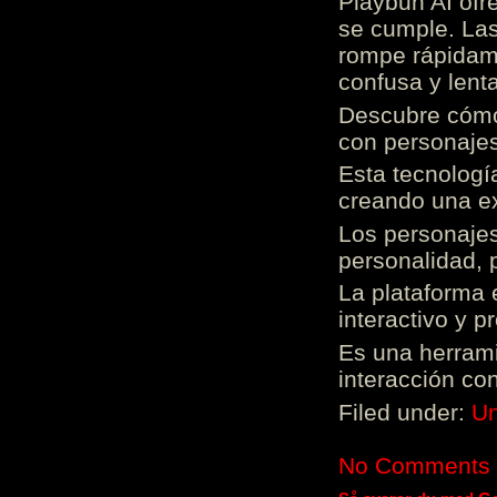
Playbun AI ofr
se cumple. Las
rompe rápidame
confusa y lenta
Descubre cómo 
con personajes
Esta tecnologí
creando una ex
Los personajes
personalidad, 
La plataforma 
interactivo y 
Es una herrami
interacción con
Filed under:
Un
No Comments