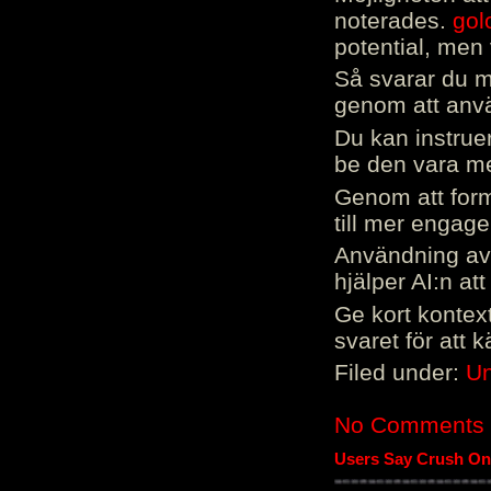
noterades.
gol
potential, men 
Så svarar du me
genom att använ
Du kan instrue
be den vara mer
Genom att form
till mer engag
Användning av 
hjälper AI:n at
Ge kort kontext
svaret för att 
Filed under:
Un
No Comments
Users Say Crush On 