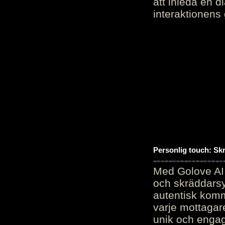
att inleda en d
interaktionens
Personlig touch: Sk
Med Golove AI 
och skräddarsy
autentisk komm
varje mottagar
unik och engag