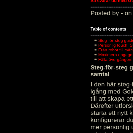
Så svarar du med Gol
Posted by - on
Table of contents
Steg-för-steg guid
Personlig touch: 
Från robot till mä
Maximera engagema
Fälla övergången:
Steg-för-steg 
samtal
I den här steg
igång med Golov
till att skapa 
Därefter utfors
starta ett nytt
konfigurerar d
mer personlig 