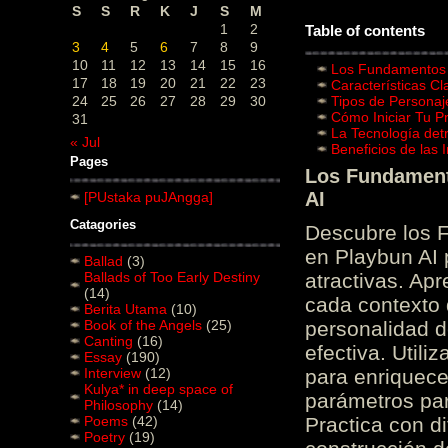
S
S
R
K
J
S
M
1
2
Table of contents
3
4
5
6
7
8
9
10
11
12
13
14
15
16
Los Fundamentos d
17
18
19
20
21
22
23
Características C
24
25
26
27
28
29
30
Tipos de Personaj
Cómo Iniciar Tu P
31
La Tecnología det
« Jul
Beneficios de las
Pages
Los Fundamento
AI
[PUstaka puJAngga]
Catagories
Descubre los 
en Playbun AI 
Ballad
(3)
Ballads of Too Early Destiny
atractivas. Ap
(14)
cada contexto d
Berita Utama
(10)
Book of the Angels
(25)
personalidad d
Canting
(16)
efectiva. Utili
Essay
(190)
Interview
(12)
para enriquece
Kulya* in deep space of
parámetros par
Philosophy
(14)
Poems
(42)
Practica con d
Poetry
(19)