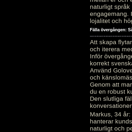
naturligt språk
engagemang. Im
lojalitet och h
Fälla övergången: Så
Att skapa flyt
och iterera me
Inför övergång
korrekt svenska
Använd Golove 
och känslomäss
Genom att manu
du en robust k
Den slutliga fä
konversationer i
Markus, 34 år: 
hanterar kunds
naturligt och pe