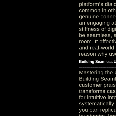
platform’s dial
common in othe
genuine connec
an engaging at
stiffness of di
be seamless, a
room. It effect
and real-world 
reason why user
Building Seamless U
Mastering the 
Building Seaml
customer prais
transforms cas
for intuitive in
systematically
you can replic
touchpoint. Im