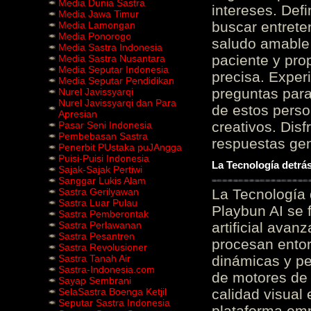
Media Dunia Sastra
intereses. Defi
Media Jawa Timur
buscar entrete
Media Lamongan
Media Ponorogo
saludo amable 
Media Sastra Indonesia
paciente y prop
Media Sastra Nusantara
Media Seputar Indonesia
precisa. Experi
Media Seputar Pendidikan
preguntas para
Nurel Javissyarqi
Nurel Javissyarqi dan Para
de estos perso
Apresian
creativos. Disf
Pasar Seni Indonesia
Pembebasan Sastra
respuestas gene
Penerbit PUstaka puJAngga
Puisi-Puisi Indonesia
La Tecnología detrás
Sajak-Sajak Pertiwi
Sanggar Lukis Alam
Sastra Gerilyawan
La Tecnología 
Sastra Luar Pulau
Playbun AI se 
Sastra Pemberontak
Sastra Perlawanan
artificial ava
Sastra Pesantren
procesan entor
Sastra Revolusioner
Sastra Tanah Air
dinámicas y pe
Sastra-Indonesia.com
de motores de 
Sayap Sembrani
SelaSastra Boenga Ketjil
calidad visual
Seputar Sastra Indonesia
plataforma em