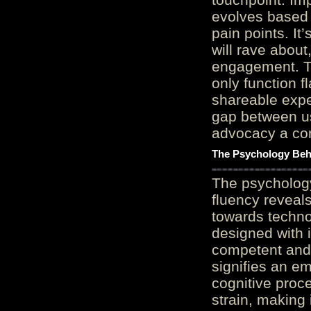
evolves based 
pain points. It
will rave about
engagement. Th
only function 
shareable expe
gap between us
advocacy a cor
The Psychology Beh
The psycholog
fluency reveals
towards techno
designed with 
competent and 
signifies an em
cognitive proc
strain, making 