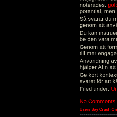
noterades.
gol
potential, men 
Så svarar du me
genom att använ
Du kan instrue
be den vara mer
Genom att form
till mer engag
Användning av 
hjälper AI:n at
Ge kort kontext
svaret för att 
Filed under:
Un
No Comments
Users Say Crush On 