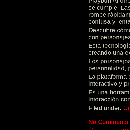
Playbun AI ofr
se cumple. Las
rompe rápidame
confusa y lenta
Descubre cómo 
con personajes
Esta tecnologí
creando una ex
Los personajes
personalidad, 
La plataforma 
interactivo y 
Es una herrami
interacción con
Filed under:
Un
No Comments