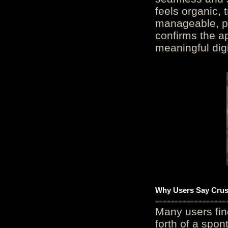
feels organic, 
manageable, pos
confirms the ap
meaningful digi
Why Users Say Crush
Many users fin
forth of a spo