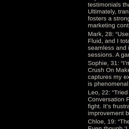
testimonials th
Ultimately, tr
fosters a stro
marketing cont
Mark, 28: “Us
Fluid, and I to
seamless and i
sessions. A ga
Sophie, 31: “I
Crush On Makes
captures my ex
is phenomenal.
Leo, 22: “Trie
Conversation Fe
fight. It’s frus
improvement be
Chloe, 19: “The
Even though ‘