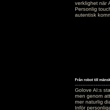
verklighet när 
Personlig touc
autentisk kommu
Från robot till mäns
Golove AI:s sta
men genom att 
mer naturlig di
Inför personli