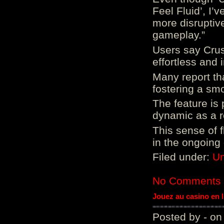
Feel Fluid’, I’
more disruptiv
gameplay.”
Users say Crus
effortless and i
Many report tha
fostering a sm
The feature is p
dynamic as a re
This sense of 
in the ongoing
Filed under:
Un
No Comments
Jouez au casino en 
Posted by - on