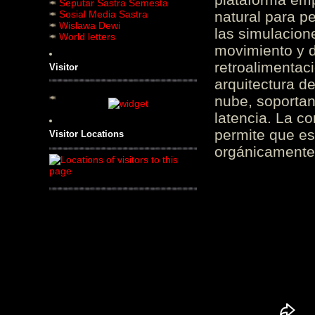
Seputar Sastra Semesta
Sosial Media Sastra
natural para pe
Wislawa Dewi
las simulacion
World letters
movimiento y d
retroalimentaci
Visitor
arquitectura d
nube, soportan
latencia. La c
permite que es
Visitor Locations
orgánicamente 