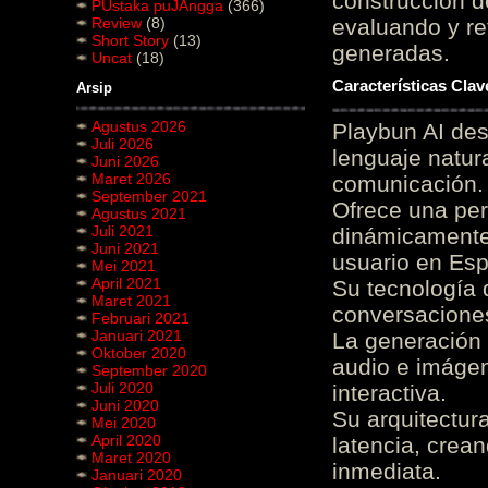
construcción de
PUstaka puJAngga
(366)
Review
(8)
evaluando y re
Short Story
(13)
generadas.
Uncat
(18)
Características Cla
Arsip
Agustus 2026
Playbun AI des
Juli 2026
lenguaje natur
Juni 2026
Maret 2026
comunicación.
September 2021
Ofrece una pe
Agustus 2021
Juli 2021
dinámicamente 
Juni 2021
usuario en Es
Mei 2021
April 2021
Su tecnología 
Maret 2021
conversaciones
Februari 2021
Januari 2021
La generación 
Oktober 2020
audio e imágen
September 2020
Juli 2020
interactiva.
Juni 2020
Su arquitectur
Mei 2020
April 2020
latencia, crea
Maret 2020
inmediata.
Januari 2020