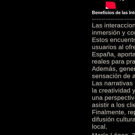
Beneficios de las I
Las interacci
inmersión y co
Estos encuentr
usuarios al of
España, aporta
reales para pra
Además, gener
sensación de a
Las narrativas
la creatividad 
una perspectiv
asistir a los c
Finalmente, re
difusión cultur
local.