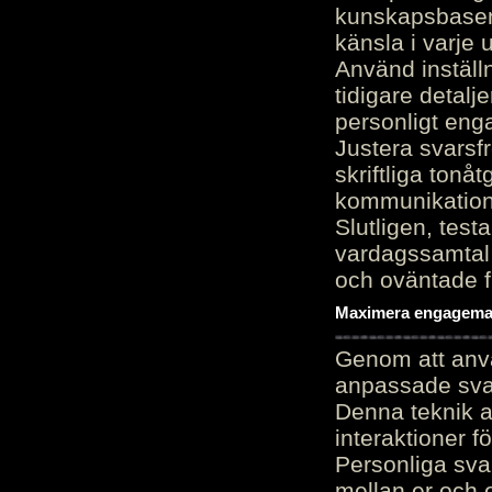
kunskapsbasen
känsla i varje 
Använd inställn
tidigare detalj
personligt en
Justera svarsf
skriftliga tonå
kommunikation
Slutligen, test
vardagssamtal 
och oväntade f
Maximera engagemang
Genom att anvä
anpassade sva
Denna teknik 
interaktioner 
Personliga sva
mellan er och 