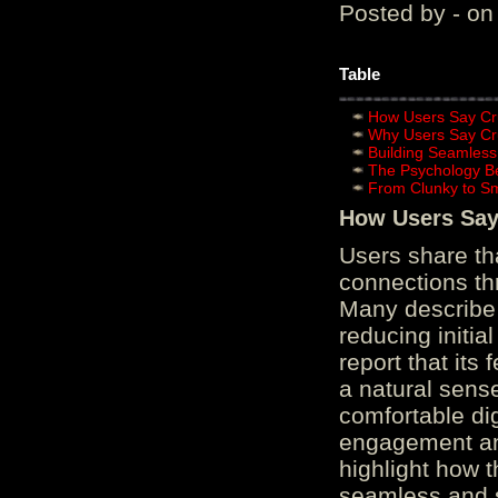
Posted by - on
Table
How Users Say Cru
Why Users Say Cru
Building Seamless
The Psychology B
From Clunky to S
How Users Say 
Users share th
connections th
Many describe 
reducing initi
report that its
a natural sens
comfortable di
engagement and
highlight how 
seamless and s