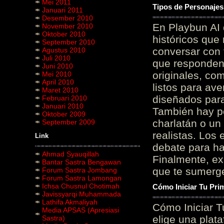
Mei 2011
Tipos de Personajes
Januari 2011
Desember 2010
En Playbun AI 
November 2010
Oktober 2010
históricos que
September 2010
conversar con f
Agustus 2010
Juli 2010
que responden 
Juni 2010
originales, com
Mei 2010
April 2010
listos para av
Maret 2010
diseñados para
Februari 2010
Januari 2010
También hay p
Oktober 2009
charlatán o un
September 2009
realistas. Los
Link
debate para hab
Ahmad Syauqillah
Finalmente, ex
Bantar Sastra Bengawan
que te sumerge
Forum Sastra Jombang
Forum Sastra Lamongan
Ichsa Chusnul Chotimah
Cómo Iniciar Tu Pri
Javissyarqi Muhammada
Lathifa Akmaliyah
Cómo Iniciar T
Media APSAS (Apresiasi
elige una plat
Sastra)