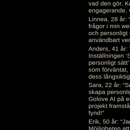
vad den gör. 
engagerande, v
Linnea, 28 år: 
frågor i min we
och personligt 
användbart ver
Anders, 41 år: 
Inställningen ‘
personligt sätt
som förväntat, 
dess långsiktig
Sara, 22 år: “S
skapa personli
Golove AI på et
projekt framstå
fynd!”
Erik, 50 år: “
Möjligheten att