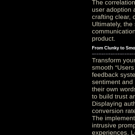
The correlation
user adoption 
crafting clear, 
Ultimately, the
communication c
product.
From Clunky to Smo
Transform you
smooth “Users
feedback system
sentiment and 
their own word
to build trust 
Displaying auth
conversion rat
The implementa
intrusive promp
experiences. L