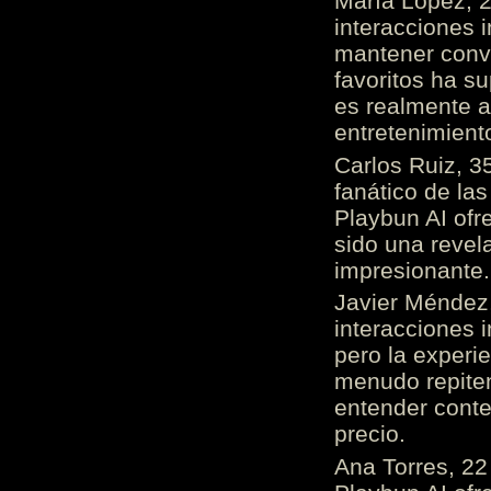
María López, 2
interacciones 
mantener conv
favoritos ha s
es realmente 
entretenimient
Carlos Ruiz, 3
fanático de las
Playbun AI ofr
sido una revel
impresionante
Javier Méndez,
interacciones 
pero la experi
menudo repiten 
entender cont
precio.
Ana Torres, 2