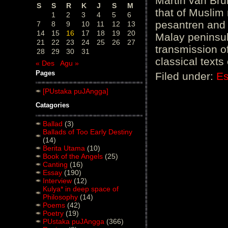
Martin van Brui
S
S
R
K
J
S
M
that of Muslim
1
2
3
4
5
6
pesantren and s
7
8
9
10
11
12
13
14
15
16
17
18
19
20
Malay peninsula
21
22
23
24
25
26
27
transmission of 
28
29
30
31
classical texts
« Des
Agu »
Pages
Filed under:
E
[PUstaka puJAngga]
Catagories
Ballad
(3)
Ballads of Too Early Destiny
(14)
Berita Utama
(10)
Book of the Angels
(25)
Canting
(16)
Essay
(190)
Interview
(12)
Kulya* in deep space of
Philosophy
(14)
Poems
(42)
Poetry
(19)
PUstaka puJAngga
(366)