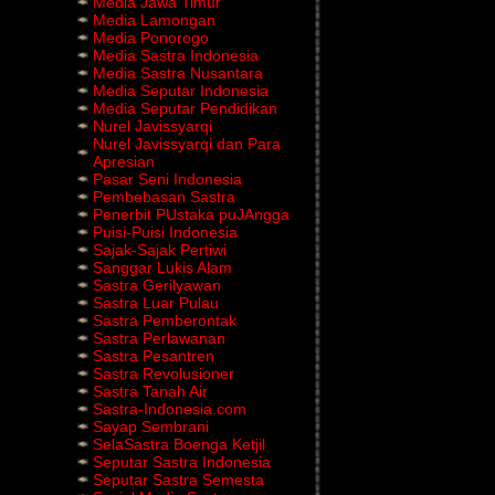
Media Jawa Timur
Media Lamongan
Media Ponorogo
Media Sastra Indonesia
Media Sastra Nusantara
Media Seputar Indonesia
Media Seputar Pendidikan
Nurel Javissyarqi
Nurel Javissyarqi dan Para
Apresian
Pasar Seni Indonesia
Pembebasan Sastra
Penerbit PUstaka puJAngga
Puisi-Puisi Indonesia
Sajak-Sajak Pertiwi
Sanggar Lukis Alam
Sastra Gerilyawan
Sastra Luar Pulau
Sastra Pemberontak
Sastra Perlawanan
Sastra Pesantren
Sastra Revolusioner
Sastra Tanah Air
Sastra-Indonesia.com
Sayap Sembrani
SelaSastra Boenga Ketjil
Seputar Sastra Indonesia
Seputar Sastra Semesta