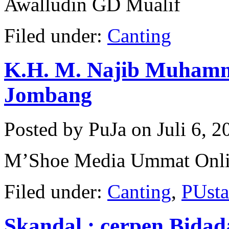
Awalludin GD Mualif
Filed under:
Canting
K.H. M. Najib Muhamm
Jombang
Posted by PuJa on Juli 6, 2
M’Shoe Media Ummat Onlin
Filed under:
Canting
,
PUst
Skandal : cerpen Bidad