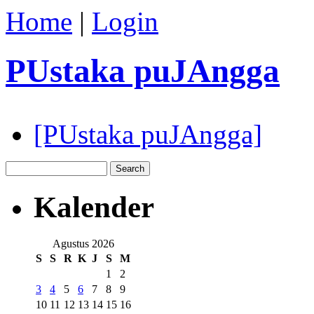
Home
|
Login
PUstaka puJAngga
[PUstaka puJAngga]
Kalender
Agustus 2026
S
S
R
K
J
S
M
1
2
3
4
5
6
7
8
9
10
11
12
13
14
15
16