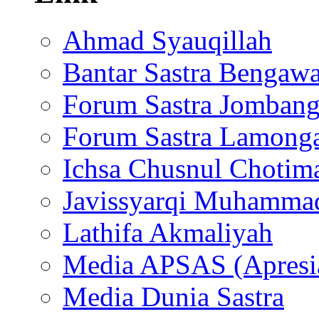
Ahmad Syauqillah
Bantar Sastra Bengaw
Forum Sastra Jomban
Forum Sastra Lamong
Ichsa Chusnul Chotim
Javissyarqi Muhamma
Lathifa Akmaliyah
Media APSAS (Apresia
Media Dunia Sastra