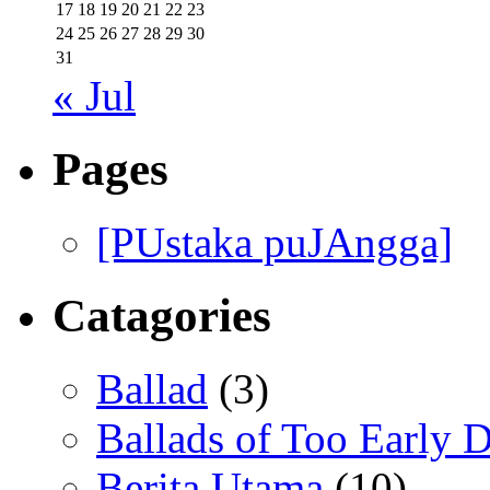
17
18
19
20
21
22
23
24
25
26
27
28
29
30
31
« Jul
Pages
[PUstaka puJAngga]
Catagories
Ballad
(3)
Ballads of Too Early D
Berita Utama
(10)