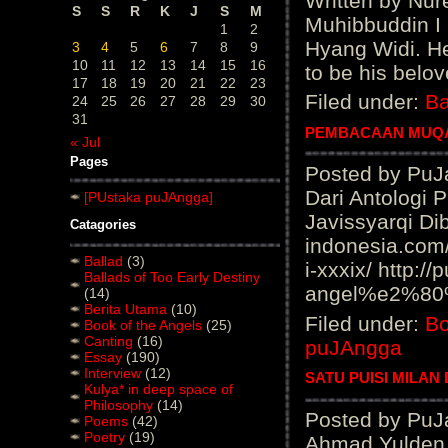
Written by Nu
S
S
R
K
J
S
M
Muhibbuddin I
1
2
Hyang Widi. He
3
4
5
6
7
8
9
10
11
12
13
14
15
16
to be his belo
17
18
19
20
21
22
23
Filed under:
Ba
24
25
26
27
28
29
30
31
PEMBACAAN MUQAD
« Jul
Pages
Posted by PuJ
Dari Antologi
[PUstaka puJAngga]
Javissyarqi Di
Catagories
indonesia.com
Ballad
(3)
i-xxxix/ http:
Ballads of Too Early Destiny
angel%e2%80%9
(14)
Berita Utama
(10)
Filed under:
Bo
Book of the Angels
(25)
Canting
(16)
puJAngga
Essay
(190)
Interview
(12)
SATU PUISI MILAN
Kulya* in deep space of
Philosophy
(14)
Posted by PuJ
Poems
(42)
Poetry
(19)
Ahmad Yulden