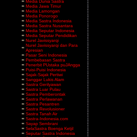
Media Dunia Sastra
Media Jawa Timur
Media Lamongan
Media Ponorogo
Media Sastra Indonesia
Media Sastra Nusantara
Media Seputar Indonesia
Media Seputar Pendidikan
Nurel Javissyarqi
Nurel Javissyarqi dan Para
Apresian
Pasar Seni Indonesia
Pembebasan Sastra
Penerbit PUstaka puJAngga
Puisi-Puisi Indonesia
Sajak-Sajak Pertiwi
Sanggar Lukis Alam
Sastra Gerilyawan
Sastra Luar Pulau
Sastra Pemberontak
Sastra Perlawanan
Sastra Pesantren
Sastra Revolusioner
Sastra Tanah Air
Sastra-Indonesia.com
Sayap Sembrani
SelaSastra Boenga Ketjil
Seputar Sastra Indonesia