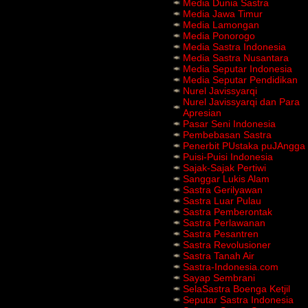
Media Dunia Sastra
Media Jawa Timur
Media Lamongan
Media Ponorogo
Media Sastra Indonesia
Media Sastra Nusantara
Media Seputar Indonesia
Media Seputar Pendidikan
Nurel Javissyarqi
Nurel Javissyarqi dan Para
Apresian
Pasar Seni Indonesia
Pembebasan Sastra
Penerbit PUstaka puJAngga
Puisi-Puisi Indonesia
Sajak-Sajak Pertiwi
Sanggar Lukis Alam
Sastra Gerilyawan
Sastra Luar Pulau
Sastra Pemberontak
Sastra Perlawanan
Sastra Pesantren
Sastra Revolusioner
Sastra Tanah Air
Sastra-Indonesia.com
Sayap Sembrani
SelaSastra Boenga Ketjil
Seputar Sastra Indonesia