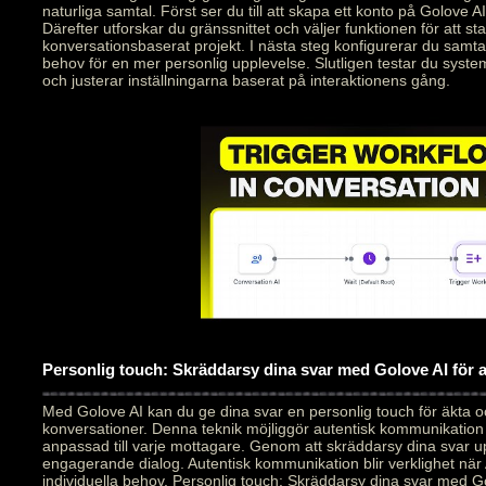
naturliga samtal. Först ser du till att skapa ett konto på Golove AI
Därefter utforskar du gränssnittet och väljer funktionen för att star
konversationsbaserat projekt. I nästa steg konfigurerar du samt
behov för en mer personlig upplevelse. Slutligen testar du syste
och justerar inställningarna baserat på interaktionens gång.
Personlig touch: Skräddarsy dina svar med Golove AI för
Med Golove AI kan du ge dina svar en personlig touch för äkta 
konversationer. Denna teknik möjliggör autentisk kommunikation
anpassad till varje mottagare. Genom att skräddarsy dina svar 
engagerande dialog. Autentisk kommunikation blir verklighet när 
individuella behov. Personlig touch: Skräddarsy dina svar med Go