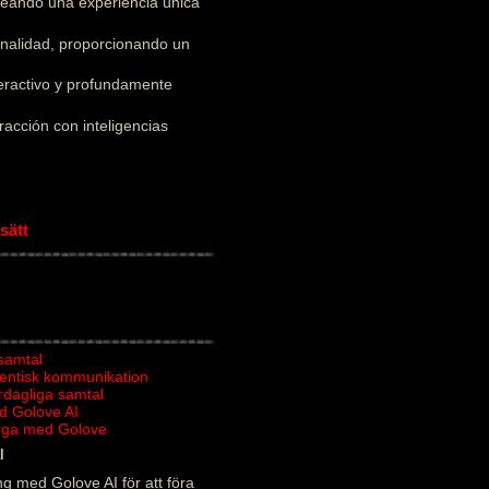
creando una experiencia única
onalidad, proporcionando un
teractivo y profundamente
acción con inteligencias
sätt
 samtal
tentisk kommunikation
ardagliga samtal
d Golove AI
rliga med Golove
l
g med Golove AI för att föra