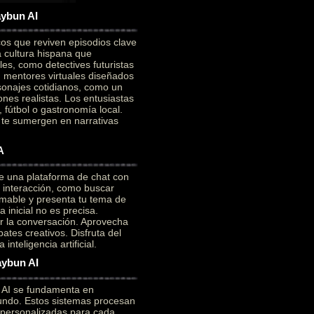
aybun AI
cos que reviven episodios clave
a cultura hispana que
es, como detectives futuristas
on mentores virtuales diseñados
sonajes cotidianos, como un
ones realistas. Los entusiastas
 fútbol o gastronomía local.
e te sumergen en narrativas
A
e una plataforma de chat con
a interacción, como buscar
mable y presenta tu tema de
 inicial no es precisa.
ar la conversación. Aprovecha
ates creativos. Disfruta del
nteligencia artificial.
aybun AI
n AI se fundamenta en
ofundo. Estos sistemas procesan
 personalizadas para cada