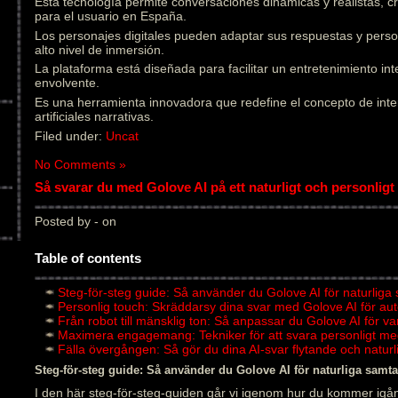
Esta tecnología permite conversaciones dinámicas y realistas, 
para el usuario en España.
Los personajes digitales pueden adaptar sus respuestas y pers
alto nivel de inmersión.
La plataforma está diseñada para facilitar un entretenimiento in
envolvente.
Es una herramienta innovadora que redefine el concepto de inter
artificiales narrativas.
Filed under:
Uncat
No Comments »
Så svarar du med Golove AI på ett naturligt och personligt 
Posted by - on
Table of contents
Steg-för-steg guide: Så använder du Golove AI för naturliga
Personlig touch: Skräddarsy dina svar med Golove AI för au
Från robot till mänsklig ton: Så anpassar du Golove AI för v
Maximera engagemang: Tekniker för att svara personligt me
Fälla övergången: Så gör du dina AI-svar flytande och natu
Steg-för-steg guide: Så använder du Golove AI för naturliga samta
I den här steg-för-steg-guiden går vi igenom hur du kommer igån