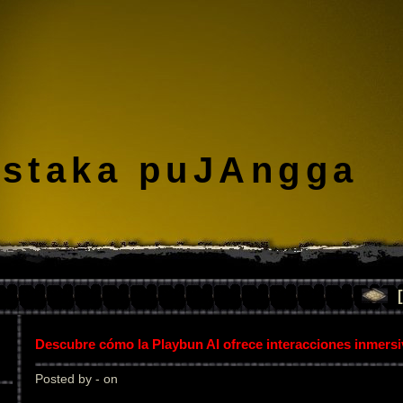
staka puJAngga
Descubre cómo la Playbun AI ofrece interacciones inmers
Posted by - on