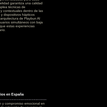
elidad garantiza una calidad
mplea técnicas de
 y contextuales dentro de las
y dispositivos hápticos
a arquitectura de Playbun AI
suarios simultáneos con baja
 que estas experiencias
rio.
rios en España
ón y compromiso emocional en