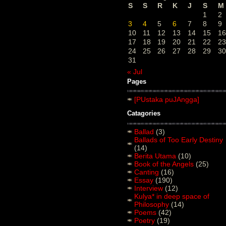
S
S
R
K
J
S
M
1
2
3
4
5
6
7
8
9
10
11
12
13
14
15
16
17
18
19
20
21
22
23
24
25
26
27
28
29
30
31
« Jul
Pages
[PUstaka puJAngga]
Catagories
Ballad
(3)
Ballads of Too Early Destiny
(14)
Berita Utama
(10)
Book of the Angels
(25)
Canting
(16)
Essay
(190)
Interview
(12)
Kulya* in deep space of
Philosophy
(14)
Poems
(42)
Poetry
(19)