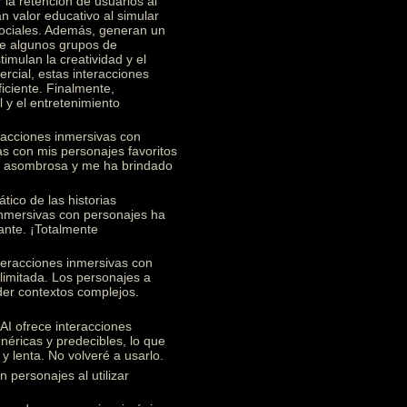
 la retención de usuarios al
n valor educativo al simular
 sociales. Además, generan un
re algunos grupos de
imulan la creatividad y el
rcial, estas interacciones
ficiente. Finalmente,
 y el entretenimiento
racciones inmersivas con
s con mis personajes favoritos
te asombrosa y me ha brindado
ico de las historias
 inmersivas con personajes ha
ante. ¡Totalmente
teracciones inmersivas con
limitada. Los personajes a
nder contextos complejos.
I ofrece interacciones
éricas y predecibles, lo que
y lenta. No volveré a usarlo.
 personajes al utilizar