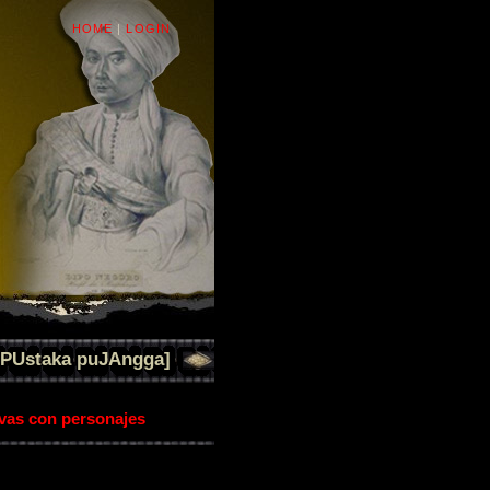
HOME
|
LOGIN
[PUstaka puJAngga]
ivas con personajes