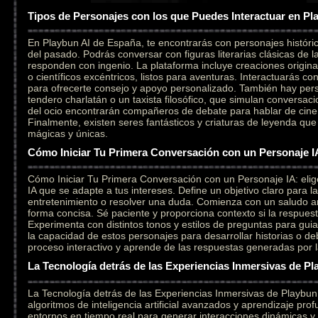
Tipos de Personajes con los que Puedes Interactuar en Pl
En Playbun AI de España, te encontrarás con personajes históri
del pasado. Podrás conversar con figuras literarias clásicas de l
responden con ingenio. La plataforma incluye creaciones original
o científicos excéntricos, listos para aventuras. Interactuarás c
para ofrecerte consejo y apoyo personalizado. También hay per
tendero charlatán o un taxista filosófico, que simulan conversaci
del ocio encontrarán compañeros de debate para hablar de cine,
Finalmente, existen seres fantásticos y criaturas de leyenda qu
mágicas y únicas.
Cómo Iniciar Tu Primera Conversación con un Personaje I
Cómo Iniciar Tu Primera Conversación con un Personaje IA: elig
IA que se adapte a tus intereses. Define un objetivo claro para l
entretenimiento o resolver una duda. Comienza con un saludo a
forma concisa. Sé paciente y proporciona contexto si la respuesta
Experimenta con distintos tonos y estilos de preguntas para gui
la capacidad de estos personajes para desarrollar historias o deb
proceso interactivo y aprende de las respuestas generadas por la i
La Tecnología detrás de las Experiencias Inmersivas de Pl
La Tecnología detrás de las Experiencias Inmersivas de Playbu
algoritmos de inteligencia artificial avanzados y aprendizaje pr
entornos en tiempo real para generar interacciones dinámicas y