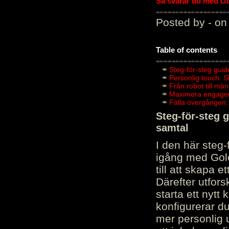
Så svarar du med Gol
Posted by - on
Table of contents
Steg-för-steg guid
Personlig touch: 
Från robot till mä
Maximera engagema
Fälla övergången:
Steg-för-steg 
samtal
I den här steg
igång med Golov
till att skapa 
Därefter utfors
starta ett nytt
konfigurerar d
mer personlig 