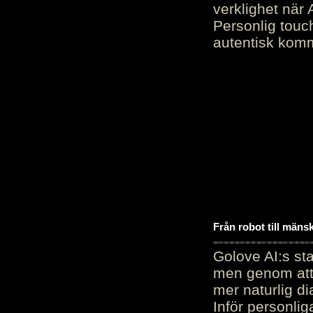
verklighet när 
Personlig touc
autentisk kommu
Från robot till mäns
Golove AI:s sta
men genom att 
mer naturlig di
Inför personli