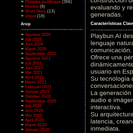
construcción de
PUstaka puJAngga
(366)
Review
(8)
evaluando y re
Short Story
(13)
generadas.
Uncat
(18)
Características Cla
Arsip
Agustus 2026
Playbun AI des
Juli 2026
lenguaje natur
Juni 2026
Maret 2026
comunicación.
September 2021
Ofrece una pe
Agustus 2021
Juli 2021
dinámicamente 
Juni 2021
usuario en Es
Mei 2021
April 2021
Su tecnología 
Maret 2021
conversaciones
Februari 2021
Januari 2021
La generación 
Oktober 2020
audio e imágen
September 2020
Juli 2020
interactiva.
Juni 2020
Su arquitectur
Mei 2020
April 2020
latencia, crea
Maret 2020
inmediata.
Januari 2020