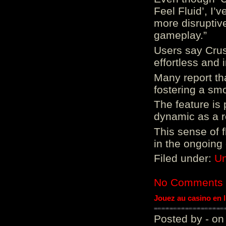
Feel Fluid’, I’
more disruptiv
gameplay.”
Users say Crus
effortless and i
Many report tha
fostering a sm
The feature is p
dynamic as a re
This sense of 
in the ongoing
Filed under:
Un
No Comments
Jouez au casino en 
Posted by - on