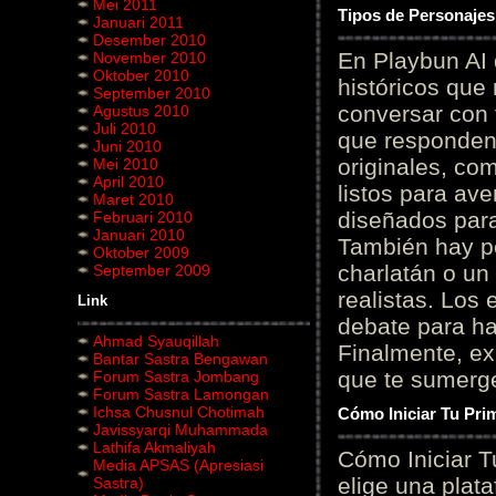
Mei 2011
Tipos de Personajes
Januari 2011
Desember 2010
En Playbun AI 
November 2010
Oktober 2010
históricos que
September 2010
conversar con f
Agustus 2010
Juli 2010
que responden 
Juni 2010
originales, com
Mei 2010
April 2010
listos para av
Maret 2010
diseñados para
Februari 2010
Januari 2010
También hay p
Oktober 2009
charlatán o un
September 2009
realistas. Los
Link
debate para hab
Ahmad Syauqillah
Finalmente, ex
Bantar Sastra Bengawan
que te sumerge
Forum Sastra Jombang
Forum Sastra Lamongan
Ichsa Chusnul Chotimah
Cómo Iniciar Tu Pri
Javissyarqi Muhammada
Lathifa Akmaliyah
Cómo Iniciar T
Media APSAS (Apresiasi
elige una plat
Sastra)