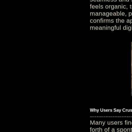
feels organic, 
manageable, pos
confirms the ap
meaningful digi
Why Users Say Crush
Many users fin
forth of a spo