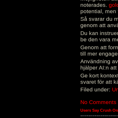
noterades.
gol
potential, men 
Så svarar du me
genom att använ
Du kan instrue
be den vara mer
Genom att form
till mer engag
Användning av 
hjälper AI:n at
Ge kort kontext
svaret för att 
Filed under:
Un
No Comments
Users Say Crush On 