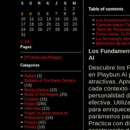
S
S
R
K
J
S
M
1
2
Table of contents
3
4
5
6
7
8
9
10
11
12
13
14
15
16
Los Fundamentos d
17
18
19
20
21
22
23
Características C
24
25
26
27
28
29
30
Tipos de Personaj
Cómo Iniciar Tu P
31
La Tecnología det
« Jul
Beneficios de las
Pages
Los Fundamento
AI
[PUstaka puJAngga]
Catagories
Descubre los 
en Playbun AI 
Ballad
(3)
Ballads of Too Early Destiny
atractivas. Ap
(14)
cada contexto d
Berita Utama
(10)
Book of the Angels
(25)
personalidad d
Canting
(16)
efectiva. Utili
Essay
(190)
Interview
(12)
para enriquece
Kulya* in deep space of
parámetros par
Philosophy
(14)
Poems
(42)
Practica con d
Poetry
(19)