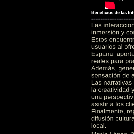
Beneficios de las I
Las interacci
inmersión y co
Estos encuentr
usuarios al of
España, aporta
reales para pra
Además, gener
sensación de a
Las narrativas
la creatividad 
una perspectiv
asistir a los c
Finalmente, re
difusión cultur
local.