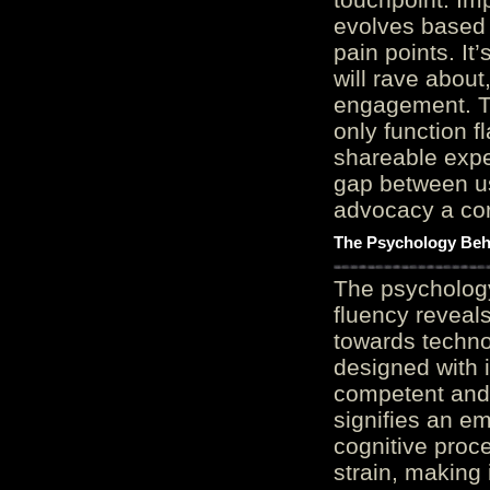
evolves based 
pain points. It
will rave about
engagement. Th
only function 
shareable expe
gap between us
advocacy a cor
The Psychology Beh
The psycholog
fluency reveals
towards techno
designed with 
competent and 
signifies an em
cognitive proc
strain, making 