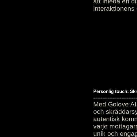
att inleda en d
interaktionens
Personlig touch: Sk
Med Golove AI 
och skräddarsy
autentisk komm
varje mottagar
unik och engag