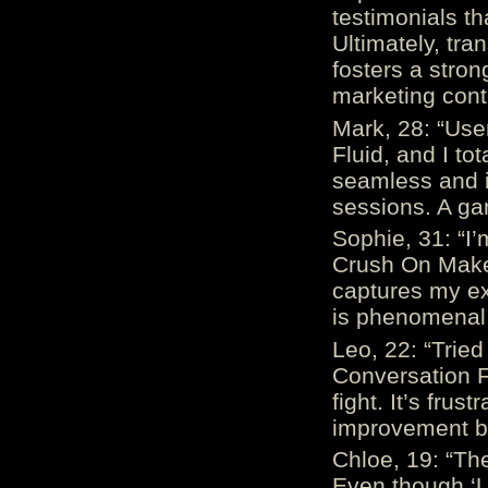
testimonials th
Ultimately, tr
fosters a stro
marketing cont
Mark, 28: “Us
Fluid, and I to
seamless and i
sessions. A ga
Sophie, 31: “I
Crush On Makes
captures my ex
is phenomenal.
Leo, 22: “Trie
Conversation Fe
fight. It’s frus
improvement be
Chloe, 19: “The
Even though ‘