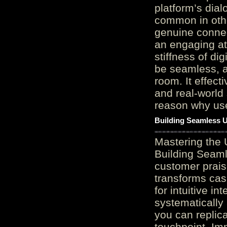
platform’s dial
common in othe
genuine connec
an engaging at
stiffness of di
be seamless, a
room. It effect
and real-world 
reason why user
Building Seamless U
Mastering the 
Building Seaml
customer prais
transforms cas
for intuitive in
systematically
you can replic
touchpoint. Im