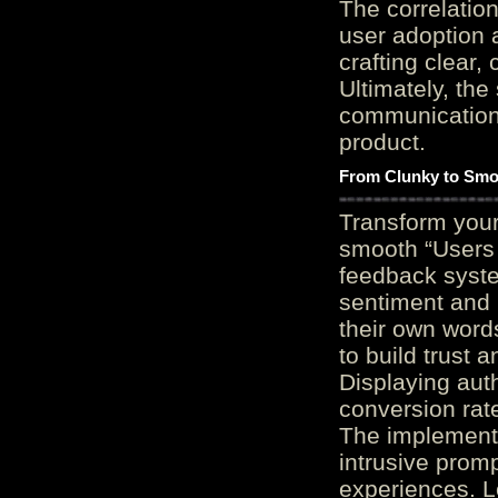
The correlation
user adoption 
crafting clear, 
Ultimately, the
communication c
product.
From Clunky to Smo
Transform you
smooth “Users
feedback system
sentiment and 
their own word
to build trust 
Displaying auth
conversion rat
The implementa
intrusive promp
experiences. L