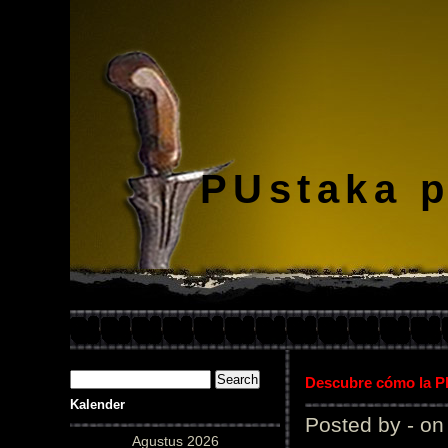
PUstaka 
Descubre cómo la Pl
Kalender
Posted by - on
Agustus 2026