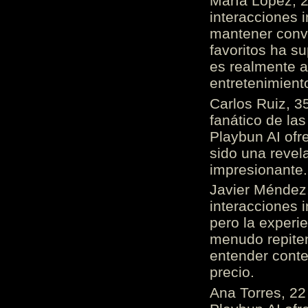
María López, 2
interacciones 
mantener conv
favoritos ha s
es realmente 
entretenimient
Carlos Ruiz, 3
fanático de las
Playbun AI ofr
sido una revel
impresionante
Javier Méndez,
interacciones 
pero la experi
menudo repiten 
entender cont
precio.
Ana Torres, 2