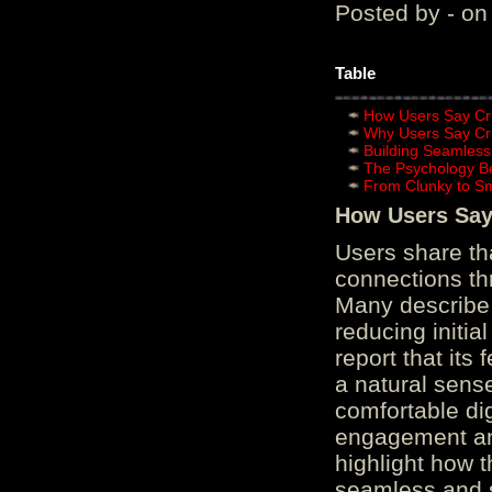
Posted by - on
Table
How Users Say Cru
Why Users Say Cru
Building Seamless
The Psychology B
From Clunky to S
How Users Say 
Users share th
connections th
Many describe 
reducing initi
report that its
a natural sens
comfortable di
engagement and
highlight how 
seamless and s