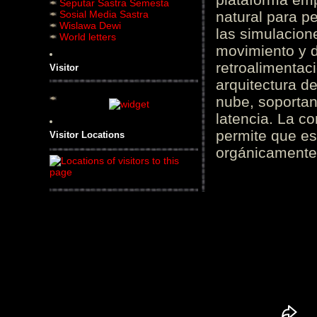
Seputar Sastra Semesta
Sosial Media Sastra
natural para pe
Wislawa Dewi
las simulacion
World letters
movimiento y d
retroalimentaci
Visitor
arquitectura d
nube, soportan
latencia. La c
permite que es
Visitor Locations
orgánicamente 