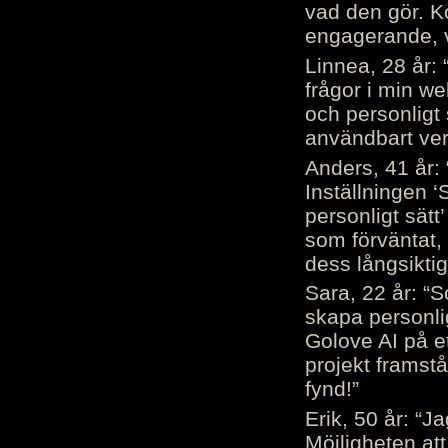
vad den gör. 
engagerande, v
Linnea, 28 år: 
frågor i min we
och personligt 
användbart ver
Anders, 41 år: 
Inställningen ‘
personligt sätt
som förväntat, 
dess långsiktig
Sara, 22 år: “S
skapa personli
Golove AI på et
projekt framstå
fynd!”
Erik, 50 år: “
Möjligheten att