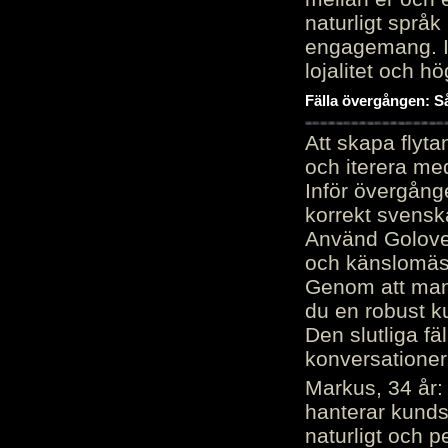
naturligt språk
engagemang. Im
lojalitet och h
Fälla övergången: Så
Att skapa flyt
och iterera me
Inför övergång
korrekt svenska
Använd Golove 
och känslomäss
Genom att manu
du en robust k
Den slutliga fä
konversationer i
Markus, 34 år: 
hanterar kunds
naturligt och pe