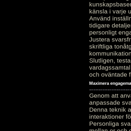
kunskapsbasen
känsla i varje 
Använd inställn
tidigare detalj
personligt en
Justera svarsf
skriftliga tonå
kommunikation
Slutligen, test
vardagssamtal 
och oväntade f
Maximera engagemang
Genom att anvä
anpassade sva
Denna teknik 
interaktioner 
Personliga sva
mellan er och 