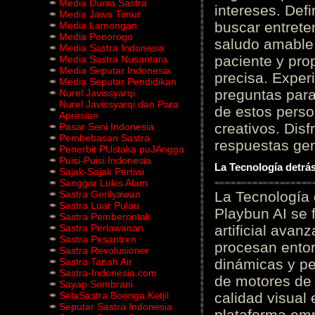
Media Dunia Sastra
intereses. Defi
Media Jawa Timur
buscar entrete
Media Lamongan
Media Ponorogo
saludo amable 
Media Sastra Indonesia
paciente y prop
Media Sastra Nusantara
Media Seputar Indonesia
precisa. Experi
Media Seputar Pendidikan
preguntas para
Nurel Javissyarqi
Nurel Javissyarqi dan Para
de estos perso
Apresian
creativos. Disf
Pasar Seni Indonesia
Pembebasan Sastra
respuestas gene
Penerbit PUstaka puJAngga
Puisi-Puisi Indonesia
La Tecnología detrás
Sajak-Sajak Pertiwi
Sanggar Lukis Alam
Sastra Gerilyawan
La Tecnología 
Sastra Luar Pulau
Playbun AI se 
Sastra Pemberontak
Sastra Perlawanan
artificial ava
Sastra Pesantren
procesan entor
Sastra Revolusioner
Sastra Tanah Air
dinámicas y pe
Sastra-Indonesia.com
de motores de 
Sayap Sembrani
SelaSastra Boenga Ketjil
calidad visual
Seputar Sastra Indonesia
plataforma em