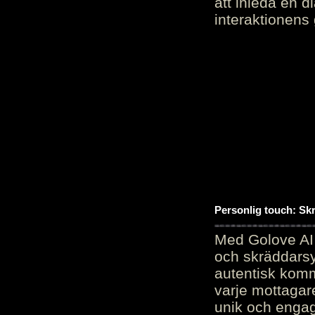
att inleda en d
interaktionens
Personlig touch: Sk
Med Golove AI 
och skräddarsy
autentisk komm
varje mottagar
unik och engag