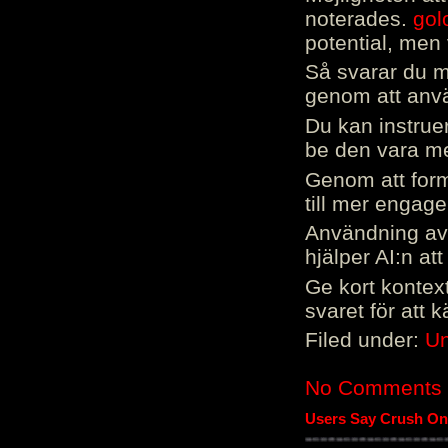
noterades.
gol
potential, men 
Så svarar du me
genom att använ
Du kan instrue
be den vara mer
Genom att form
till mer engag
Användning av 
hjälper AI:n at
Ge kort kontext
svaret för att 
Filed under:
Un
No Comments
Users Say Crush On 