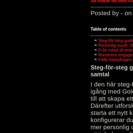
Så svarar du med Gol
Posted by - on
Table of contents
Steg-för-steg guid
Personlig touch: 
Från robot till mä
Maximera engagema
Fälla övergången:
Steg-för-steg 
samtal
I den här steg
igång med Golov
till att skapa 
Därefter utfors
starta ett nytt
konfigurerar d
mer personlig 