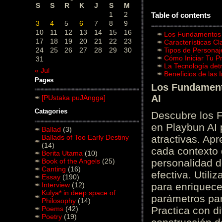
S
S
R
K
J
S
M
1
2
Table of contents
3
4
5
6
7
8
9
10
11
12
13
14
15
16
Los Fundamentos d
17
18
19
20
21
22
23
Características C
24
25
26
27
28
29
30
Tipos de Personaj
Cómo Iniciar Tu P
31
La Tecnología det
« Jul
Beneficios de las
Pages
Los Fundamento
AI
[PUstaka puJAngga]
Catagories
Descubre los 
en Playbun AI 
Ballad
(3)
Ballads of Too Early Destiny
atractivas. Ap
(14)
cada contexto d
Berita Utama
(10)
Book of the Angels
(25)
personalidad d
Canting
(16)
efectiva. Utili
Essay
(190)
Interview
(12)
para enriquece
Kulya* in deep space of
parámetros par
Philosophy
(14)
Poems
(42)
Practica con d
Poetry
(19)