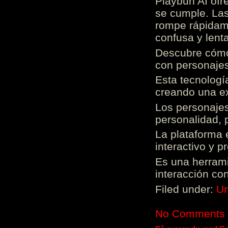
Playbun AI ofr
se cumple. Las
rompe rápidame
confusa y lenta
Descubre cómo 
con personajes
Esta tecnologí
creando una ex
Los personajes
personalidad, 
La plataforma 
interactivo y 
Es una herrami
interacción con
Filed under:
Un
No Comments