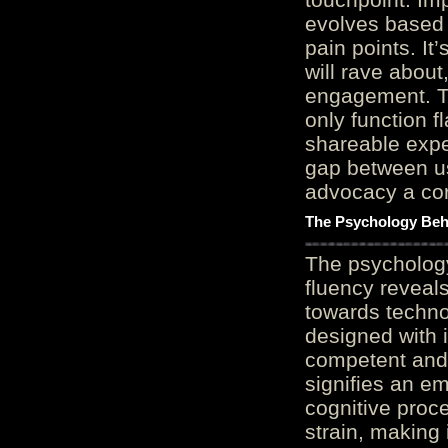
evolves based 
pain points. It
will rave about
engagement. Th
only function 
shareable expe
gap between us
advocacy a cor
The Psychology Beh
The psycholog
fluency reveals
towards techno
designed with 
competent and 
signifies an em
cognitive proc
strain, making 