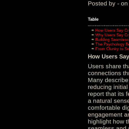
Posted by - on
Table
How Users Say Cru
Why Users Say Cru
Building Seamless
The Psychology B
From Clunky to S
How Users Say 
Users share th
connections th
Many describe 
reducing initi
report that its
a natural sens
comfortable di
engagement and
highlight how 
seamless and s