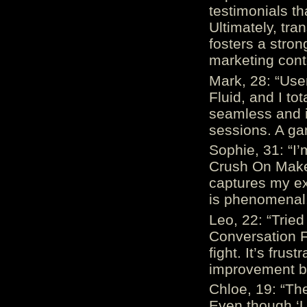
testimonials th
Ultimately, tr
fosters a stro
marketing cont
Mark, 28: “Us
Fluid, and I to
seamless and i
sessions. A ga
Sophie, 31: “I
Crush On Makes
captures my ex
is phenomenal.
Leo, 22: “Trie
Conversation Fe
fight. It’s frus
improvement be
Chloe, 19: “The
Even though ‘