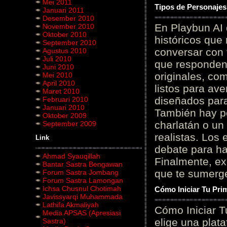
Mei 2011
Tipos de Personajes
Januari 2011
Desember 2010
En Playbun AI 
November 2010
Oktober 2010
históricos que
September 2010
conversar con f
Agustus 2010
Juli 2010
que responden 
Juni 2010
originales, com
Mei 2010
April 2010
listos para av
Maret 2010
diseñados para
Februari 2010
Januari 2010
También hay p
Oktober 2009
charlatán o un
September 2009
realistas. Los
Link
debate para hab
Ahmad Syauqillah
Finalmente, ex
Bantar Sastra Bengawan
que te sumerge
Forum Sastra Jombang
Forum Sastra Lamongan
Ichsa Chusnul Chotimah
Cómo Iniciar Tu Pri
Javissyarqi Muhammada
Lathifa Akmaliyah
Cómo Iniciar T
Media APSAS (Apresiasi
elige una plat
Sastra)