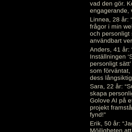
vad den gör. 
engagerande, v
Linnea, 28 år: 
frågor i min we
och personligt 
användbart ver
Anders, 41 år: 
Inställningen ‘
personligt sätt
som förväntat, 
dess långsiktig
Sara, 22 år: “S
skapa personli
Golove AI på et
projekt framstå
fynd!”
Erik, 50 år: “
Möjligheten att