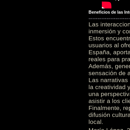
Beneficios de las I
Las interacci
inmersión y co
Estos encuentr
usuarios al of
España, aporta
reales para pra
Además, gener
sensación de a
Las narrativas
la creatividad 
una perspectiv
asistir a los c
Finalmente, re
difusión cultur
local.