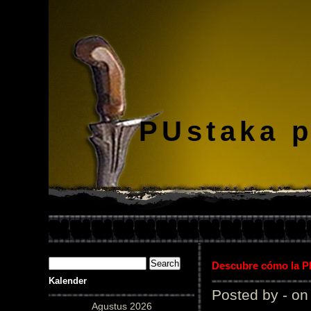
PUstaka 
Descubre cómo la Pl
Kalender
Posted by - on
Agustus 2026