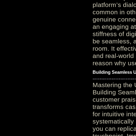
platform’s dial
common in othe
genuine connec
an engaging at
stiffness of di
be seamless, a
room. It effect
and real-world 
reason why user
Building Seamless U
Mastering the 
Building Seaml
customer prais
transforms cas
for intuitive in
systematically
you can replic
touchpoint. Im