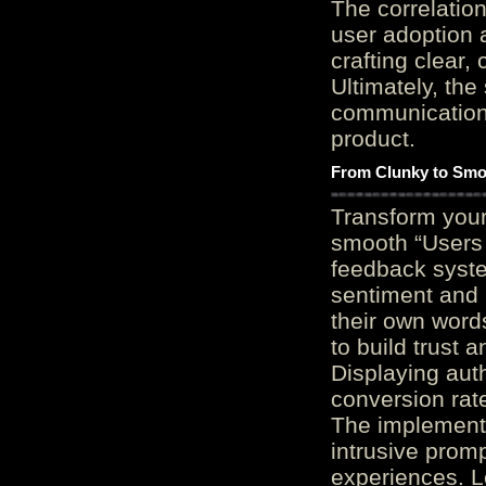
The correlation
user adoption 
crafting clear, 
Ultimately, the
communication c
product.
From Clunky to Smo
Transform you
smooth “Users
feedback system
sentiment and 
their own word
to build trust 
Displaying auth
conversion rat
The implementa
intrusive promp
experiences. L