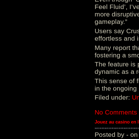
Feel Fluid’, I’
more disruptiv
gameplay.”
Users say Crus
effortless and i
Many report tha
fostering a sm
The feature is p
dynamic as a re
This sense of 
in the ongoing
Filed under:
Un
No Comments
Jouez au casino en 
Posted by - on