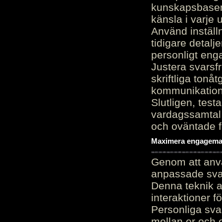
kunskapsbasen
känsla i varje 
Använd inställn
tidigare detalj
personligt en
Justera svarsf
skriftliga tonå
kommunikation
Slutligen, test
vardagssamtal 
och oväntade f
Maximera engagemang
Genom att anvä
anpassade sva
Denna teknik 
interaktioner 
Personliga sva
mellan er och 