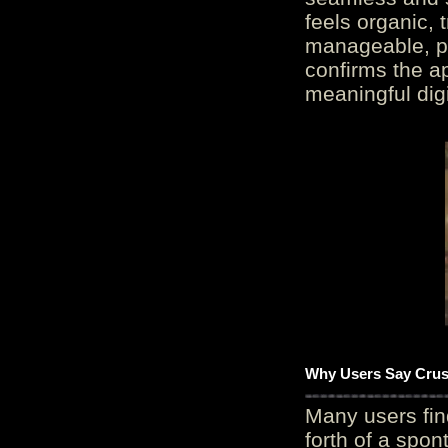
feels organic, 
manageable, pos
confirms the ap
meaningful digi
Why Users Say Crush
Many users fin
forth of a spo