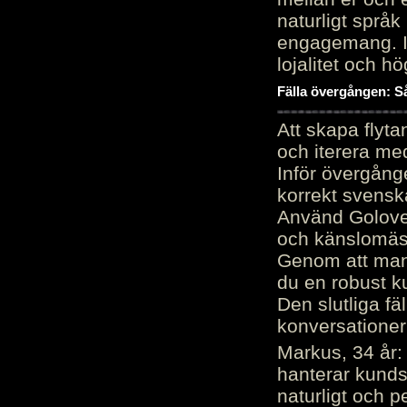
naturligt språk
engagemang. Im
lojalitet och h
Fälla övergången: Så
Att skapa flyt
och iterera me
Inför övergång
korrekt svenska
Använd Golove 
och känslomäss
Genom att manu
du en robust k
Den slutliga fä
konversationer i
Markus, 34 år: 
hanterar kunds
naturligt och pe