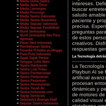
Media Dunia Sastra
intereses. Defi
Media Jawa Timur
buscar entrete
Media Lamongan
Media Ponorogo
saludo amable 
Media Sastra Indonesia
paciente y prop
Media Sastra Nusantara
Media Seputar Indonesia
precisa. Experi
Media Seputar Pendidikan
preguntas para
Nurel Javissyarqi
Nurel Javissyarqi dan Para
de estos perso
Apresian
creativos. Disf
Pasar Seni Indonesia
Pembebasan Sastra
respuestas gene
Penerbit PUstaka puJAngga
Puisi-Puisi Indonesia
La Tecnología detrás
Sajak-Sajak Pertiwi
Sanggar Lukis Alam
Sastra Gerilyawan
La Tecnología 
Sastra Luar Pulau
Playbun AI se 
Sastra Pemberontak
Sastra Perlawanan
artificial ava
Sastra Pesantren
procesan entor
Sastra Revolusioner
Sastra Tanah Air
dinámicas y pe
Sastra-Indonesia.com
de motores de 
Sayap Sembrani
SelaSastra Boenga Ketjil
calidad visual
Seputar Sastra Indonesia
plataforma em