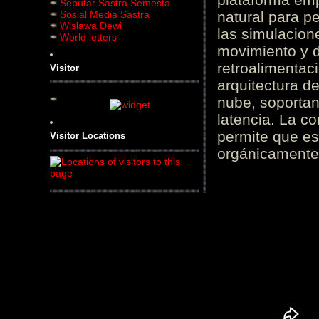
Seputar Sastra Semesta
Sosial Media Sastra
natural para pe
Wislawa Dewi
las simulacion
World letters
movimiento y d
retroalimentaci
Visitor
arquitectura d
nube, soportan
latencia. La c
permite que es
Visitor Locations
orgánicamente 