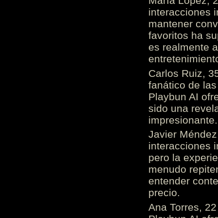
María López, 2
interacciones 
mantener conv
favoritos ha s
es realmente 
entretenimient
Carlos Ruiz, 3
fanático de las
Playbun AI ofr
sido una revel
impresionante
Javier Méndez,
interacciones 
pero la experi
menudo repiten 
entender cont
precio.
Ana Torres, 2