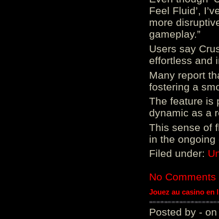
Feel Fluid’, I’
more disruptiv
gameplay.”
Users say Crus
effortless and i
Many report tha
fostering a sm
The feature is p
dynamic as a re
This sense of 
in the ongoing
Filed under:
Un
No Comments
Jouez au casino en 
Posted by - on