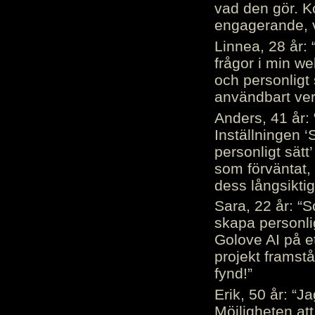
vad den gör. 
engagerande, v
Linnea, 28 år: 
frågor i min we
och personligt 
användbart ver
Anders, 41 år: 
Inställningen ‘
personligt sätt
som förväntat, 
dess långsiktig
Sara, 22 år: “S
skapa personli
Golove AI på et
projekt framstå
fynd!”
Erik, 50 år: “
Möjligheten att