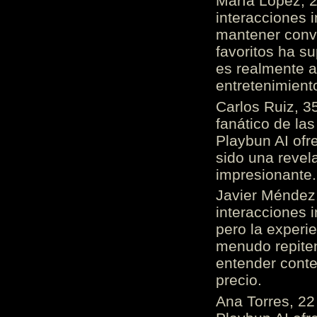
María López, 2
interacciones 
mantener conv
favoritos ha s
es realmente 
entretenimient
Carlos Ruiz, 3
fanático de las
Playbun AI ofr
sido una revel
impresionante
Javier Méndez,
interacciones 
pero la experi
menudo repiten 
entender cont
precio.
Ana Torres, 2