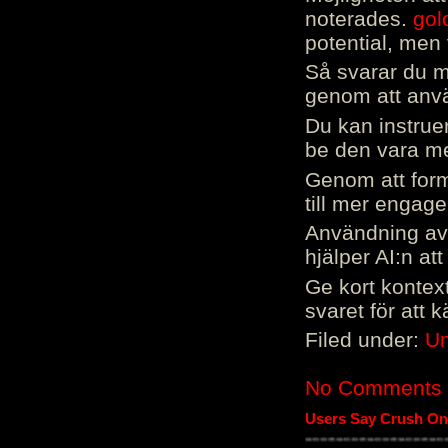
noterades.
gol
potential, men 
Så svarar du me
genom att använ
Du kan instrue
be den vara mer
Genom att form
till mer engag
Användning av 
hjälper AI:n at
Ge kort kontext
svaret för att 
Filed under:
Un
No Comments
Users Say Crush On 