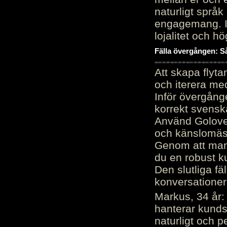
naturligt språk
engagemang. Im
lojalitet och h
Fälla övergången: Så
Att skapa flyt
och iterera me
Inför övergång
korrekt svenska
Använd Golove 
och känslomäss
Genom att manu
du en robust k
Den slutliga fä
konversationer i
Markus, 34 år: 
hanterar kunds
naturligt och pe