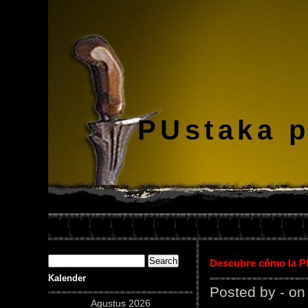
PUstaka 
Descubre cómo la Pl
Kalender
Posted by - on
Agustus 2026