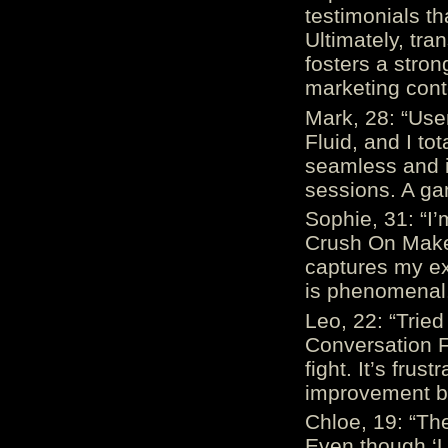
testimonials th
Ultimately, tr
fosters a stro
marketing cont
Mark, 28: “Us
Fluid, and I to
seamless and i
sessions. A ga
Sophie, 31: “I
Crush On Makes
captures my ex
is phenomenal.
Leo, 22: “Trie
Conversation Fe
fight. It’s frus
improvement be
Chloe, 19: “The
Even though ‘