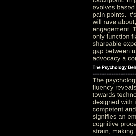
evolves based 
pain points. It
will rave about
engagement. Th
only function 
shareable expe
gap between us
advocacy a cor
The Psychology Beh
The psycholog
fluency reveals
towards techno
designed with 
competent and 
signifies an em
cognitive proc
strain, making 