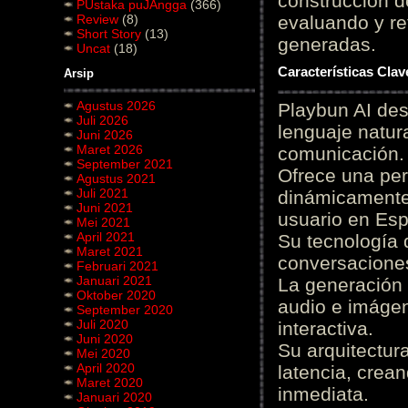
construcción de
PUstaka puJAngga
(366)
Review
(8)
evaluando y re
Short Story
(13)
generadas.
Uncat
(18)
Características Cla
Arsip
Agustus 2026
Playbun AI des
Juli 2026
lenguaje natur
Juni 2026
Maret 2026
comunicación.
September 2021
Ofrece una pe
Agustus 2021
Juli 2021
dinámicamente 
Juni 2021
usuario en Es
Mei 2021
April 2021
Su tecnología 
Maret 2021
conversaciones
Februari 2021
Januari 2021
La generación 
Oktober 2020
audio e imágen
September 2020
Juli 2020
interactiva.
Juni 2020
Su arquitectur
Mei 2020
April 2020
latencia, crea
Maret 2020
inmediata.
Januari 2020