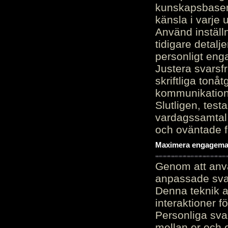
kunskapsbasen
känsla i varje 
Använd inställn
tidigare detalj
personligt en
Justera svarsf
skriftliga tonå
kommunikation
Slutligen, test
vardagssamtal 
och oväntade f
Maximera engagemang
Genom att anvä
anpassade sva
Denna teknik 
interaktioner 
Personliga sva
mellan er och 