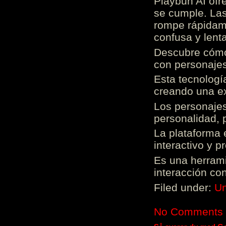
Playbun AI ofr
se cumple. Las
rompe rápidame
confusa y lenta
Descubre cómo 
con personajes
Esta tecnologí
creando una ex
Los personajes
personalidad, 
La plataforma 
interactivo y 
Es una herrami
interacción con
Filed under:
Un
No Comments