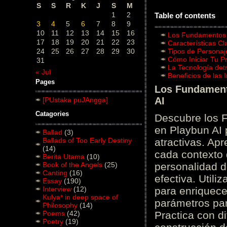
S
S
R
K
J
S
M
1
2
Table of contents
3
4
5
6
7
8
9
10
11
12
13
14
15
16
Los Fundamentos d
17
18
19
20
21
22
23
Características C
24
25
26
27
28
29
30
Tipos de Personaj
Cómo Iniciar Tu P
31
La Tecnología det
« Jul
Beneficios de las
Pages
Los Fundamento
AI
[PUstaka puJAngga]
Catagories
Descubre los 
en Playbun AI 
Ballad
(3)
Ballads of Too Early Destiny
atractivas. Ap
(14)
cada contexto d
Berita Utama
(10)
Book of the Angels
(25)
personalidad d
Canting
(16)
efectiva. Utili
Essay
(190)
Interview
(12)
para enriquece
Kulya* in deep space of
parámetros par
Philosophy
(14)
Poems
(42)
Practica con d
Poetry
(19)