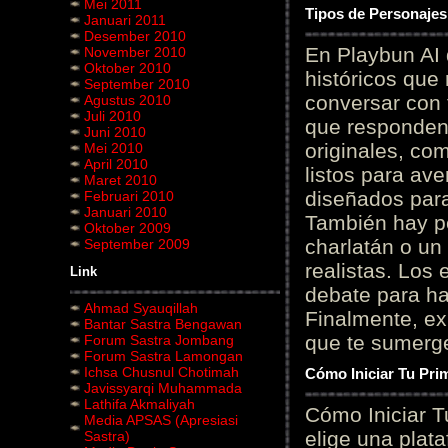
Mei 2011
Tipos de Personajes
Januari 2011
Desember 2010
En Playbun AI 
November 2010
Oktober 2010
históricos que
September 2010
conversar con f
Agustus 2010
Juli 2010
que responden 
Juni 2010
originales, com
Mei 2010
April 2010
listos para av
Maret 2010
diseñados para
Februari 2010
Januari 2010
También hay p
Oktober 2009
charlatán o un
September 2009
realistas. Los
Link
debate para hab
Ahmad Syauqillah
Finalmente, ex
Bantar Sastra Bengawan
que te sumerge
Forum Sastra Jombang
Forum Sastra Lamongan
Ichsa Chusnul Chotimah
Cómo Iniciar Tu Pri
Javissyarqi Muhammada
Lathifa Akmaliyah
Cómo Iniciar T
Media APSAS (Apresiasi
elige una plat
Sastra)