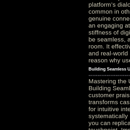
platform’s dial
common in othe
genuine connec
an engaging at
stiffness of di
be seamless, a
room. It effect
and real-world 
reason why user
Building Seamless U
Mastering the 
Building Seaml
customer prais
transforms cas
for intuitive in
systematically
you can replic
touchpoint. Im