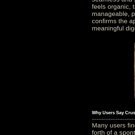
feels organic, 
manageable, pos
confirms the ap
meaningful digi
Why Users Say Crush
Many users fin
forth of a spo