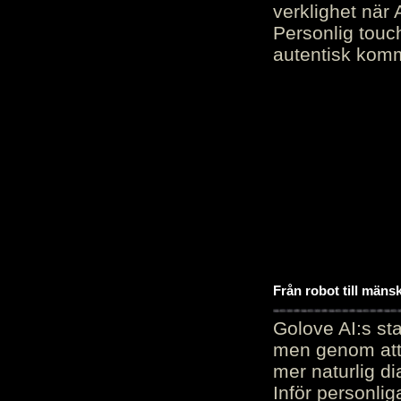
verklighet när 
Personlig touc
autentisk kommu
Från robot till mäns
Golove AI:s sta
men genom att 
mer naturlig di
Inför personli