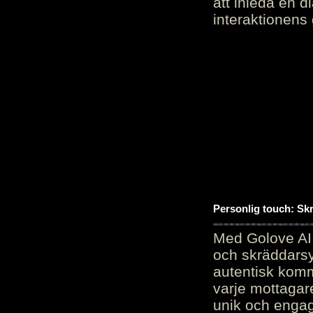
att inleda en d
interaktionens
Personlig touch: Sk
Med Golove AI 
och skräddarsy
autentisk komm
varje mottagar
unik och engag