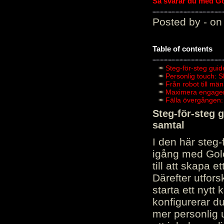
Så svarar du med Gol
Posted by - on
Table of contents
Steg-för-steg guid
Personlig touch: 
Från robot till mä
Maximera engagema
Fälla övergången:
Steg-för-steg 
samtal
I den här steg
igång med Golov
till att skapa 
Därefter utfors
starta ett nytt
konfigurerar d
mer personlig 