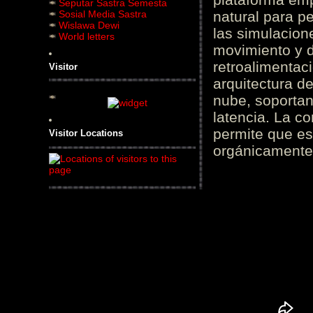
Seputar Sastra Semesta
Sosial Media Sastra
natural para pe
Wislawa Dewi
las simulacion
World letters
movimiento y d
retroalimentaci
Visitor
arquitectura d
nube, soportan
latencia. La c
permite que es
Visitor Locations
orgánicamente 