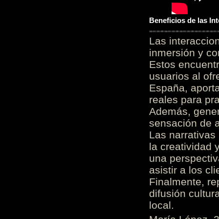
Beneficios de las I
Las interacci
inmersión y co
Estos encuentr
usuarios al of
España, aporta
reales para pra
Además, gener
sensación de a
Las narrativas
la creatividad 
una perspectiv
asistir a los c
Finalmente, re
difusión cultur
local.