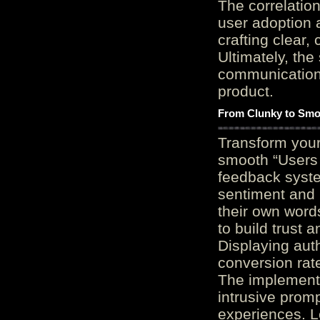
The correlation
user adoption 
crafting clear, 
Ultimately, the
communication c
product.
From Clunky to Smo
Transform you
smooth “Users
feedback system
sentiment and 
their own word
to build trust 
Displaying auth
conversion rat
The implementa
intrusive promp
experiences. L