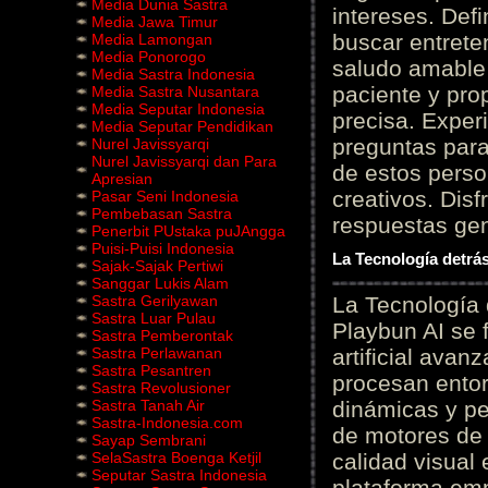
Media Dunia Sastra
intereses. Defi
Media Jawa Timur
buscar entrete
Media Lamongan
Media Ponorogo
saludo amable 
Media Sastra Indonesia
paciente y prop
Media Sastra Nusantara
Media Seputar Indonesia
precisa. Experi
Media Seputar Pendidikan
preguntas para
Nurel Javissyarqi
Nurel Javissyarqi dan Para
de estos perso
Apresian
creativos. Disf
Pasar Seni Indonesia
Pembebasan Sastra
respuestas gene
Penerbit PUstaka puJAngga
Puisi-Puisi Indonesia
La Tecnología detrás
Sajak-Sajak Pertiwi
Sanggar Lukis Alam
Sastra Gerilyawan
La Tecnología 
Sastra Luar Pulau
Playbun AI se 
Sastra Pemberontak
Sastra Perlawanan
artificial ava
Sastra Pesantren
procesan entor
Sastra Revolusioner
Sastra Tanah Air
dinámicas y pe
Sastra-Indonesia.com
de motores de 
Sayap Sembrani
SelaSastra Boenga Ketjil
calidad visual
Seputar Sastra Indonesia
plataforma em