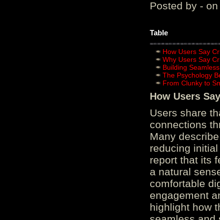
Posted by - on
Table
How Users Say Cru
Why Users Say Cru
Building Seamless
The Psychology B
From Clunky to S
How Users Say 
Users share th
connections th
Many describe 
reducing initi
report that its
a natural sens
comfortable di
engagement and
highlight how 
seamless and s