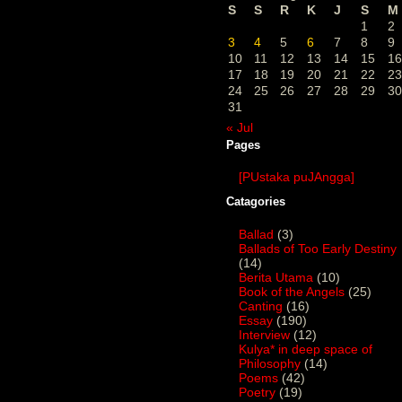
S
S
R
K
J
S
M
1
2
3
4
5
6
7
8
9
10
11
12
13
14
15
16
17
18
19
20
21
22
23
24
25
26
27
28
29
30
31
« Jul
Pages
[PUstaka puJAngga]
Catagories
Ballad
(3)
Ballads of Too Early Destiny
(14)
Berita Utama
(10)
Book of the Angels
(25)
Canting
(16)
Essay
(190)
Interview
(12)
Kulya* in deep space of
Philosophy
(14)
Poems
(42)
Poetry
(19)