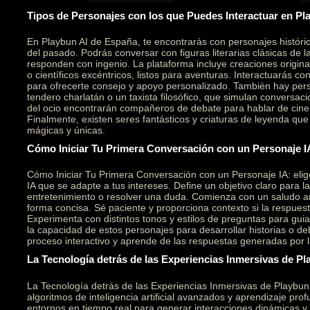
Tipos de Personajes con los que Puedes Interactuar en Pl
En Playbun AI de España, te encontrarás con personajes históri
del pasado. Podrás conversar con figuras literarias clásicas de l
responden con ingenio. La plataforma incluye creaciones original
o científicos excéntricos, listos para aventuras. Interactuarás c
para ofrecerte consejo y apoyo personalizado. También hay per
tendero charlatán o un taxista filosófico, que simulan conversaci
del ocio encontrarán compañeros de debate para hablar de cine,
Finalmente, existen seres fantásticos y criaturas de leyenda qu
mágicas y únicas.
Cómo Iniciar Tu Primera Conversación con un Personaje I
Cómo Iniciar Tu Primera Conversación con un Personaje IA: elig
IA que se adapte a tus intereses. Define un objetivo claro para l
entretenimiento o resolver una duda. Comienza con un saludo a
forma concisa. Sé paciente y proporciona contexto si la respuesta
Experimenta con distintos tonos y estilos de preguntas para gui
la capacidad de estos personajes para desarrollar historias o deb
proceso interactivo y aprende de las respuestas generadas por la i
La Tecnología detrás de las Experiencias Inmersivas de Pl
La Tecnología detrás de las Experiencias Inmersivas de Playbu
algoritmos de inteligencia artificial avanzados y aprendizaje pr
entornos en tiempo real para generar interacciones dinámicas y