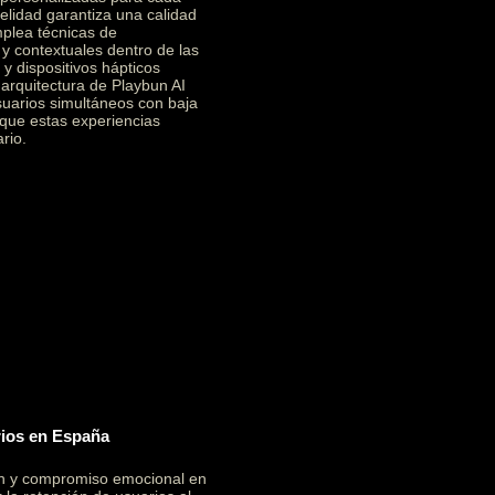
elidad garantiza una calidad
mplea técnicas de
 y contextuales dentro de las
y dispositivos hápticos
a arquitectura de Playbun AI
suarios simultáneos con baja
 que estas experiencias
rio.
rios en España
ón y compromiso emocional en