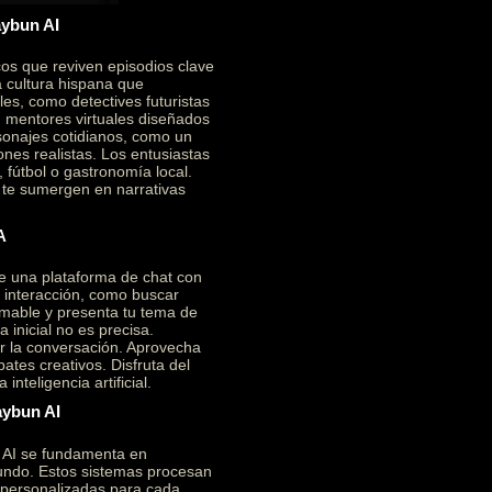
aybun AI
cos que reviven episodios clave
a cultura hispana que
es, como detectives futuristas
on mentores virtuales diseñados
sonajes cotidianos, como un
ones realistas. Los entusiastas
 fútbol o gastronomía local.
e te sumergen en narrativas
A
e una plataforma de chat con
a interacción, como buscar
mable y presenta tu tema de
 inicial no es precisa.
ar la conversación. Aprovecha
ates creativos. Disfruta del
nteligencia artificial.
aybun AI
n AI se fundamenta en
ofundo. Estos sistemas procesan
 personalizadas para cada