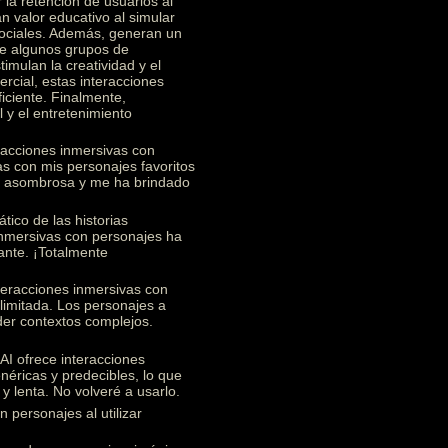
 la retención de usuarios al
n valor educativo al simular
 sociales. Además, generan un
re algunos grupos de
imulan la creatividad y el
rcial, estas interacciones
ficiente. Finalmente,
 y el entretenimiento
racciones inmersivas con
s con mis personajes favoritos
te asombrosa y me ha brindado
ico de las historias
 inmersivas con personajes ha
ante. ¡Totalmente
teracciones inmersivas con
limitada. Los personajes a
nder contextos complejos.
I ofrece interacciones
éricas y predecibles, lo que
y lenta. No volveré a usarlo.
 personajes al utilizar