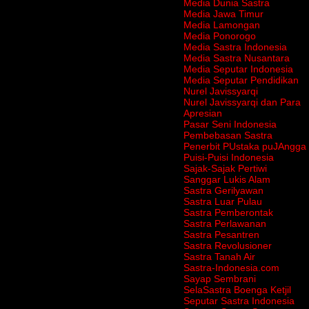
Media Dunia Sastra
Media Jawa Timur
Media Lamongan
Media Ponorogo
Media Sastra Indonesia
Media Sastra Nusantara
Media Seputar Indonesia
Media Seputar Pendidikan
Nurel Javissyarqi
Nurel Javissyarqi dan Para
Apresian
Pasar Seni Indonesia
Pembebasan Sastra
Penerbit PUstaka puJAngga
Puisi-Puisi Indonesia
Sajak-Sajak Pertiwi
Sanggar Lukis Alam
Sastra Gerilyawan
Sastra Luar Pulau
Sastra Pemberontak
Sastra Perlawanan
Sastra Pesantren
Sastra Revolusioner
Sastra Tanah Air
Sastra-Indonesia.com
Sayap Sembrani
SelaSastra Boenga Ketjil
Seputar Sastra Indonesia