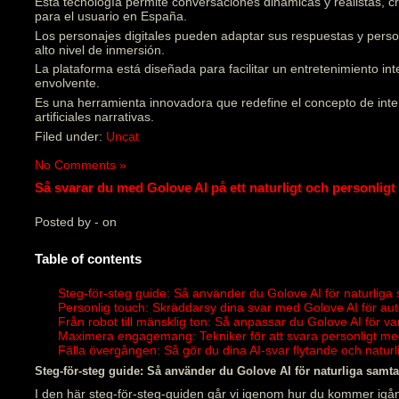
Esta tecnología permite conversaciones dinámicas y realistas, 
para el usuario en España.
Los personajes digitales pueden adaptar sus respuestas y pers
alto nivel de inmersión.
La plataforma está diseñada para facilitar un entretenimiento in
envolvente.
Es una herramienta innovadora que redefine el concepto de inter
artificiales narrativas.
Filed under:
Uncat
No Comments »
Så svarar du med Golove AI på ett naturligt och personligt 
Posted by - on
Table of contents
Steg-för-steg guide: Så använder du Golove AI för naturliga
Personlig touch: Skräddarsy dina svar med Golove AI för au
Från robot till mänsklig ton: Så anpassar du Golove AI för v
Maximera engagemang: Tekniker för att svara personligt me
Fälla övergången: Så gör du dina AI-svar flytande och natu
Steg-för-steg guide: Så använder du Golove AI för naturliga samta
I den här steg-för-steg-guiden går vi igenom hur du kommer igån