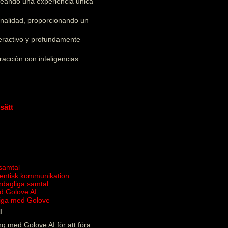
creando una experiencia única
onalidad, proporcionando un
teractivo y profundamente
acción con inteligencias
sätt
 samtal
tentisk kommunikation
ardagliga samtal
d Golove AI
rliga med Golove
l
g med Golove AI för att föra