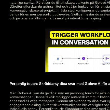
naturliga samtal. Först ser du till att skapa ett konto på Golove AI
Därefter utforskar du gränssnittet och väljer funktionen för att star
konversationsbaserat projekt. I nästa steg konfigurerar du samt
behov för en mer personlig upplevelse. Slutligen testar du syste
och justerar inställningarna baserat på interaktionens gång.
Personlig touch: Skräddarsy dina svar med Golove AI för
Med Golove AI kan du ge dina svar en personlig touch för äkta 
konversationer. Denna teknik möjliggör autentisk kommunikation
anpassad till varje mottagare. Genom att skräddarsy dina svar 
engagerande dialog. Autentisk kommunikation blir verklighet när 
individuella behov. Personlig touch: Skräddarsy dina svar med Go