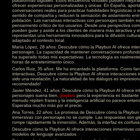
plataformas digitales. Estos encuentros virtuales pueden mejorar
ofrecer experiencias personalizadas y únicas. En España, aporta
conversaciones reales para practicar habilidades lingüísticas o
sentido de compañía y reducen la sensación de aislamiento ent
población. Las narrativas interactivas con personajes también est
pensamiento crítico de los usuarios. Desde una perspectiva come
pueden guiar y asistir a los clientes de manera más atractiva y e
representan una herramienta innovadora para la difusión cultural
adaptado al contexto local.
María López, 28 años: Descubre cómo la Playbun AI ofrece inte
personajes. La capacidad de mantener conversaciones profunda
ha superado todas mis expectativas. La tecnología es realmen
horas de entretenimiento único.
Carlos Ruiz, 35 años: Me ha encantado la plataforma. Como fanát
interactivas, Descubre cómo la Playbun AI ofrece interacciones
sido una revelación. La naturalidad de los diálogos es impresion
recomendado!
Javier Méndez, 41 años: Descubre cómo la Playbun AI ofrece in
personajes suena bien,
playbun
pero la experiencia es bastante 
menudo repiten frases y la inteligencia artificial no parece ente
Esperaba mucho más por el precio.
Ana Torres, 22 años: La promesa de Descubre cómo la Playbun A
inmersivas con personajes no se cumple. Las respuestas son gen
rompe rápidamente la inmersión. Además, la interfaz es confusa 
Descubre cómo la Playbun AI ofrece interacciones inmersivas con
modelos de lenguaje avanzados.