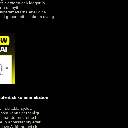
:s plattform och loggar in.
ta ett nytt
alsparametrarna efter dina
met genom att inleda en dialog
 autentisk kommunikation
och skräddarsydda
 som känns personligt
uppnår du en unik och
AI:n anpassar sig efter
love AI för autentisk