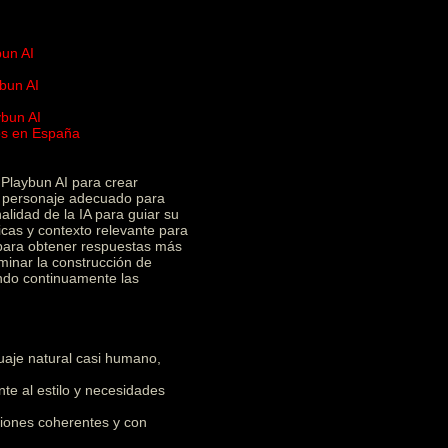
bun AI
bun AI
ybun AI
ios en España
I
Playbun AI para crear
el personaje adecuado para
alidad de la IA para guiar su
icas y contexto relevante para
 para obtener respuestas más
minar la construcción de
ando continuamente las
uaje natural casi humano,
e al estilo y necesidades
iones coherentes y con